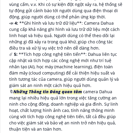
vùng cấm, v.v. Khi có sự kiện đột ngột xảy ra, hệ thống sẽ
tự động gửi cảnh báo tới người dùng qua điện thoại di
động, giúp người dùng có thể phản ứng kịp thời.
📣
4:
**Ghi hình và lưu trữ dữ liệu**: Camera Dahua
cung cấp khả năng ghi hình và lưu trữ dữ liệu một cách
linh hoạt và hiệu quả. Người dùng có thể theo dõi lại
những gì đã xảy ra trong quá khứ, giúp cho công tác
điều tra và xử lý vụ việc trở nên dễ dàng hơn.
☄️
5:
**Tích hợp công nghệ tiên tiến**: Dahua liên tục
cập nhật và tích hợp các công nghệ mới như trí tuệ
nhân tạo (AI), học máy (machine learning), điện toán
đám mây (cloud computing) để cải thiện hiệu suất và
tính tương tác của camera, giúp người dùng quản lý và
giám sát an ninh một cách hiệu quả hơn.
🔖
Những Thông tin Đáng quan tâm
camera Dahua
mang lại nhiều hiệu quả lớn trong việc tăng cường an
ninh cho cộng đồng, doanh nghiệp và gia đình. Sự linh
hoạt, chất lượng hình ảnh cao, tính năng thông minh
cùng với tích hợp công nghệ tiên tiến, tất cả đều giúp
cho việc giám sát và bảo vệ an ninh trở nên hiệu quả,
thuận tiện và an toàn hơn.