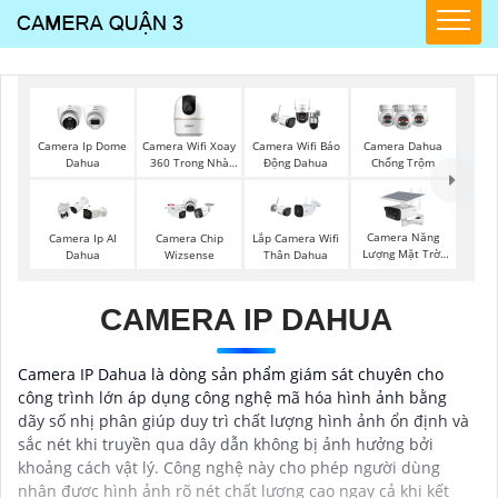
Camera Wifi Xoay
Camera Ip Dome
Camera Wifi Báo
Camera Dahua
360 Trong Nhà
Dahua
Động Dahua
Chống Trộm
Dahua
Camera Năng
Camera Ip AI
Camera Chip
Lắp Camera Wifi
Lượng Mặt Trời
Dahua
Wizsense
Thân Dahua
Dahua
CAMERA IP DAHUA
Camera IP Dahua là dòng sản phẩm giám sát chuyên cho
công trình lớn áp dụng công nghệ mã hóa hình ảnh bằng
dãy số nhị phân giúp duy trì chất lượng hình ảnh ổn định và
sắc nét khi truyền qua dây dẫn không bị ảnh hưởng bởi
khoảng cách vật lý. Công nghệ này cho phép người dùng
nhận được hình ảnh rõ nét chất lượng cao ngay cả khi kết