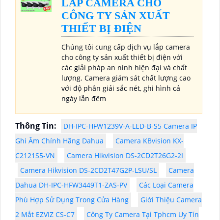
LẮP CAMERA CHO
CÔNG TY SẢN XUẤT
THIẾT BỊ ĐIỆN
Chúng tôi cung cấp dịch vụ lắp camera
cho công ty sản xuất thiết bị điện với
các giải pháp an ninh hiện đại và chất
lượng. Camera giám sát chất lượng cao
với độ phân giải sắc nét, ghi hình cả
ngày lẫn đêm
Thông Tin:
DH-IPC-HFW1239V-A-LED-B-S5 Camera IP
Ghi Âm Chính Hãng Dahua
Camera KBvision KX-
C2121S5-VN
Camera Hikvision DS-2CD2T26G2-2I
Camera Hikvision DS-2CD2T47G2P-LSU/SL
Camera
Dahua DH-IPC-HFW3449T1-ZAS-PV
Các Loại Camera
Phù Hợp Sử Dụng Trong Cửa Hàng
Giới Thiệu Camera
2 Mắt EZVIZ CS-C7
Công Ty Camera Tại Tphcm Uy Tín