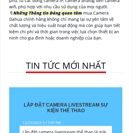
phú, từ các dòng camera IP, camera analog đến camera
wifi, phù hợp với nhu cầu sử dụng của mọi người.
🔖
Những Thông tin Đáng quan tâm
mua Camera
Dahua chính hãng không chỉ mang lại sự yên tâm về
chất lượng và hiệu suất hoạt động mà còn giúp bạn tiết
kiệm chi phí và thời gian trong việc lựa chọn thiết bị an
ninh cho gia đình hoặc doanh nghiệp của bạn.
TIN TỨC MỚI NHẤT
LẮP ĐẶT CAMERA LIVESTREAM SỰ
KIỆN THỂ THAO
12/25/2025 5:17:07 PM
Lắp đặt camera livestream thể thao là giải