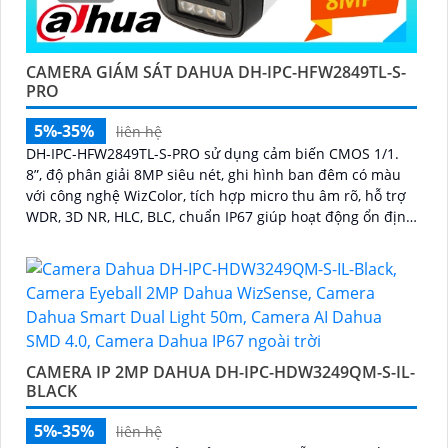
CAMERA GIÁM SÁT DAHUA DH-IPC-HFW2849TL-S-
PRO
5%-35%
liên hệ
DH-IPC-HFW2849TL-S-PRO sử dụng cảm biến CMOS 1/1.
8”, độ phân giải 8MP siêu nét, ghi hình ban đêm có màu
với công nghệ WizColor, tích hợp micro thu âm rõ, hỗ trợ
WDR, 3D NR, HLC, BLC, chuẩn IP67 giúp hoạt động ổn định
ngoài trời trong mọi điều kiện thời tiết
CAMERA IP 2MP DAHUA DH-IPC-HDW3249QM-S-IL-
BLACK
5%-35%
liên hệ