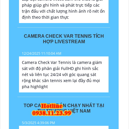
pháp giúp ghi hình và phát trực tiếp các
trận đấu với chất lượng hình ảnh rõ nét ổn
định theo thời gian thực
CAMERA CHECK VAR TENNIS TÍCH
HỢP LIVESTREAM
12/24/2025 11:10:04 AM
Camera Check Var Tennis là camera giám
sát với độ phân giải FullHD ghi hình sắc
nét và liên tục 24/24 với góc quang sát
rộng khác sân tennis xem lại đầy đủ mọi
pha highlight
TOP CAMERA BÁN CHẠY NHẤT TẠI
THỊ TRƯỜNG VIỆT NAM
5/3/2025 4:39:06 PM