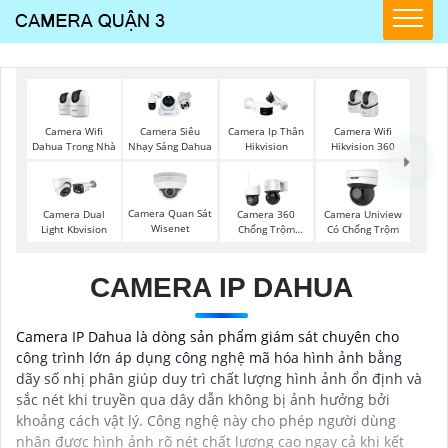
Camera Wifi
Camera Wifi
Camera Siêu
Camera Ip Thân
Dahua Trong Nhà
Hikvision 360
Nhạy Sáng Dahua
Hikvision
Camera Quan Sát
Camera Dual
Camera 360
Camera Uniview
Wisenet
Light Kbvision
Chống Trộm
Có Chống Trộm
Hikvision
CAMERA IP DAHUA
Camera IP Dahua là dòng sản phẩm giám sát chuyên cho
công trình lớn áp dụng công nghệ mã hóa hình ảnh bằng
dãy số nhị phân giúp duy trì chất lượng hình ảnh ổn định và
sắc nét khi truyền qua dây dẫn không bị ảnh hưởng bởi
khoảng cách vật lý. Công nghệ này cho phép người dùng
nhận được hình ảnh rõ nét chất lượng cao ngay cả khi kết