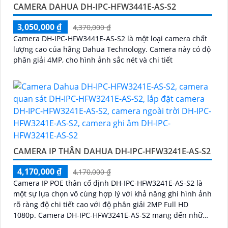
CAMERA DAHUA DH-IPC-HFW3441E-AS-S2
3,050,000 ₫
4,370,000 ₫
Camera DH-IPC-HFW3441E-AS-S2 là một loại camera chất
lượng cao của hãng Dahua Technology. Camera này có độ
phân giải 4MP, cho hình ảnh sắc nét và chi tiết
CAMERA IP THÂN DAHUA DH-IPC-HFW3241E-AS-S2
4,170,000 ₫
4,170,000 ₫
Camera IP POE thân cố định DH-IPC-HFW3241E-AS-S2 là
một sự lựa chọn vô cùng hợp lý với khả năng ghi hình ảnh
rõ ràng độ chi tiết cao với độ phân giải 2MP Full HD
1080p. Camera DH-IPC-HFW3241E-AS-S2 mang đến những
tính năng bảo vệ an ninh cực kỳ hiệu quả đó là SMD 4