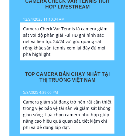
CAMERA CHECK VAR TENNIS TÍCH
HỢP LIVESTREAM
12/24/2025 11:10:04 AM
Camera Check Var Tennis là camera giám
sát với độ phân giải FullHD ghi hình sắc
nét và liên tục 24/24 với góc quang sát
rộng khác sân tennis xem lại đầy đủ mọi
pha highlight
TOP CAMERA BÁN CHẠY NHẤT TẠI
THỊ TRƯỜNG VIỆT NAM
5/3/2025 4:39:06 PM
Camera giám sát đang trở nên rất cần thiết
trong việc bảo vệ tài sản và giám sát không
gian sống. Lựa chọn camera phù hợp giúp
nâng cao hiệu quả quan sát, tiết kiệm chi
phí và dễ dàng lắp đặt.