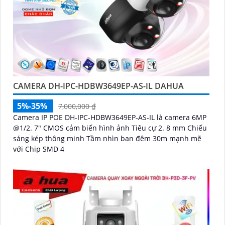
CAMERA DH-IPC-HDBW3649EP-AS-IL DAHUA
5%-35%
7,000,000 ₫
Camera IP POE DH-IPC-HDBW3649EP-AS-IL là camera 6MP
@1/2. 7" CMOS cảm biến hình ảnh Tiêu cự 2. 8 mm Chiếu
sáng kép thông minh Tầm nhìn ban đêm 30m mạnh mẽ
với Chip SMD 4