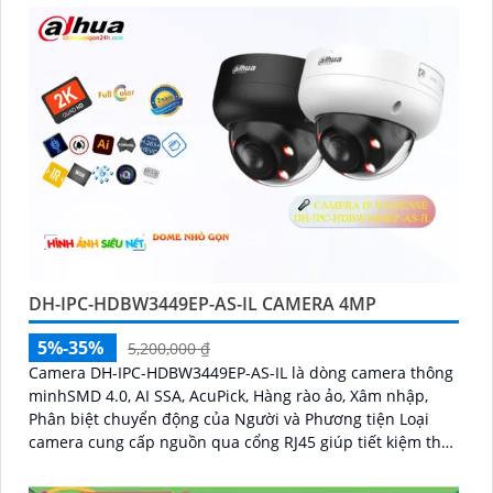
DH-IPC-HDBW3449EP-AS-IL CAMERA 4MP
5%-35%
5,200,000 ₫
Camera DH-IPC-HDBW3449EP-AS-IL là dòng camera thông
minhSMD 4.0, AI SSA, AcuPick, Hàng rào ảo, Xâm nhập,
Phân biệt chuyển động của Người và Phương tiện Loại
camera cung cấp nguồn qua cổng RJ45 giúp tiết kiệm thời
gian Camera được đánh giá cao về độ tin cậy và hiệu suất