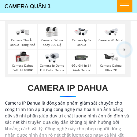
Camera Thu Âm
Camera Dahua
Camera Ip 3k
Camera WizMind
Dahua Trong Nhà
Xoay 360 Độ
Dahua
Camera Dahua
Camera Ip Dome
Đầu Ghi Ip 64
Camera Dahua
Full Hd 1080P
Full Color Dahua
Kênh Dahua
Ultra 2K
CAMERA IP DAHUA
Camera IP Dahua là dòng sản phẩm giám sát chuyên cho
công trình lớn áp dụng công nghệ mã hóa hình ảnh bằng
dãy số nhị phân giúp duy trì chất lượng hình ảnh ổn định và
sắc nét khi truyền qua dây dẫn không bị ảnh hưởng bởi
khoảng cách vật lý. Công nghệ này cho phép người dùng
nhận được hình ảnh rõ nét chất lượng cao ngay cả khi kết