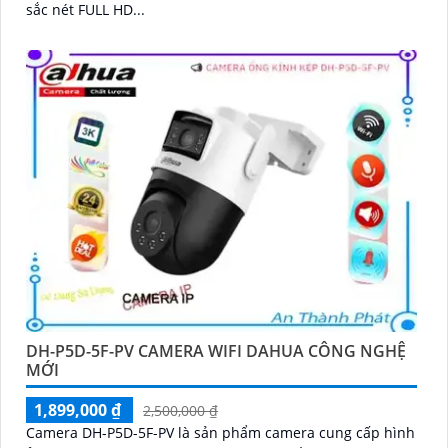
sắc nét FULL HD...
DH-P5D-5F-PV CAMERA WIFI DAHUA CÔNG NGHỆ
MỚI
1,899,000 ₫
2,500,000 ₫
Camera DH-P5D-5F-PV là sản phẩm camera cung cấp hình