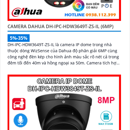
CAMERA DAHUA DH-IPC-HDW3649T-ZS-IL (6MP)
5%-35%
DH-IPC-HDW3649T-ZS-IL là camera IP dome trong nhà
thuộc dòng WizSense của Dahua độ phân giải 6MP cùng
công nghệ đèn kép cho hình ảnh màu sắc rõ nét cả trong
đêm tối đến 40m và hồng ngoại xa 50m. Camera tích hợp
micro ghi âm, khe cắm thẻ nhớ lên đến 512GB và khả
năng phát hiện chính xác người và phương tiện, nâng cao
hiệu quả giám sát an ninh hỗ trợ PoE và giá rẻ hiệu quả