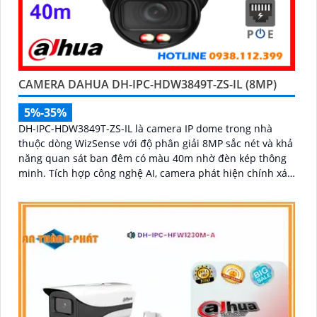
CAMERA DAHUA DH-IPC-HDW3849T-ZS-IL (8MP)
5%-35%
DH-IPC-HDW3849T-ZS-IL là camera IP dome trong nhà
thuộc dòng WizSense với độ phân giải 8MP sắc nét và khả
năng quan sát ban đêm có màu 40m nhờ đèn kép thông
minh. Tích hợp công nghệ AI, camera phát hiện chính xác
người và phương tiện, kết hợp micro ghi âm và khe thẻ
nhớ hỗ trợ đến 512GB đảm bảo lưu trữ linh hoạt và chi
tiết, hỗ trợ PoE tiện lợi đây là giải pháp giám sát an ninh
hiệu quả