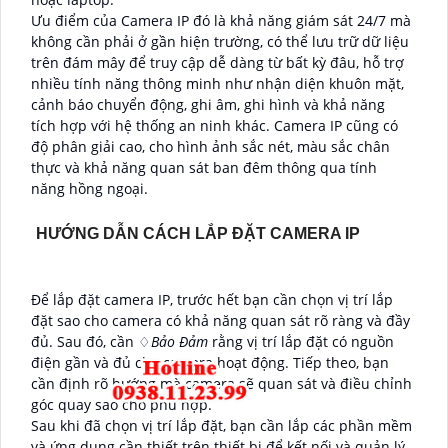
Ưu điểm của Camera IP đó là khả năng giám sát 24/7 mà
không cần phải ở gần hiện trường, có thể lưu trữ dữ liệu
trên đám mây để truy cập dễ dàng từ bất kỳ đâu, hỗ trợ
nhiều tính năng thông minh như nhận diện khuôn mặt,
cảnh báo chuyển động, ghi âm, ghi hình và khả năng
tích hợp với hệ thống an ninh khác. Camera IP cũng có
độ phân giải cao, cho hình ảnh sắc nét, màu sắc chân
thực và khả năng quan sát ban đêm thông qua tính
năng hồng ngoại.
HƯỚNG DẪN CÁCH LẮP ĐẶT CAMERA IP
Để lắp đặt camera IP, trước hết bạn cần chọn vị trí lắp
đặt sao cho camera có khả năng quan sát rõ ràng và đầy
đủ. Sau đó, cần ♢
Bảo Đảm
rằng vị trí lắp đặt có nguồn
điện gần và đủ cho camera hoạt động. Tiếp theo, bạn
cần định rõ hướng mà camera sẽ quan sát và điều chỉnh
góc quay sao cho phù hợp.
Sau khi đã chọn vị trí lắp đặt, bạn cần lắp các phần mềm
và ứng dụng cần thiết trên thiết bị để kết nối và quản lý