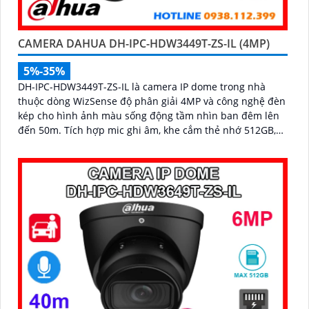
CAMERA DAHUA DH-IPC-HDW3449T-ZS-IL (4MP)
5%-35%
DH-IPC-HDW3449T-ZS-IL là camera IP dome trong nhà
thuộc dòng WizSense độ phân giải 4MP và công nghệ đèn
kép cho hình ảnh màu sống động tầm nhìn ban đêm lên
đến 50m. Tích hợp mic ghi âm, khe cắm thẻ nhớ 512GB,
hỗ trợ POE cùng khả năng nhận diện chính xác người và
phương tiện, camera mang đến giải pháp giám sát an
ninh thông minh, hiệu quả phù hợp lắp đặt tại gia đình,
văn phòng