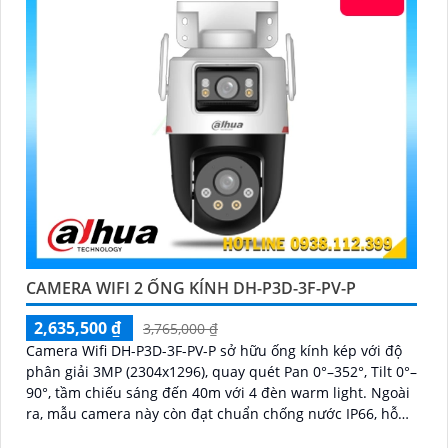
CAMERA WIFI 2 ỐNG KÍNH DH-P3D-3F-PV-P
2,635,500 ₫
3,765,000 ₫
Camera Wifi DH-P3D-3F-PV-P sở hữu ống kính kép với độ
phân giải 3MP (2304x1296), quay quét Pan 0°–352°, Tilt 0°–
90°, tầm chiếu sáng đến 40m với 4 đèn warm light. Ngoài
ra, mẫu camera này còn đạt chuẩn chống nước IP66, hỗ
trợ thẻ nhớ tối đa 256GB, kết nối Wi-Fi 2