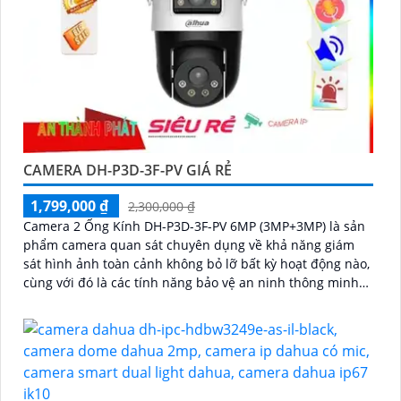
CAMERA DH-P3D-3F-PV GIÁ RẺ
1,799,000 ₫
2,300,000 ₫
Camera 2 Ống Kính DH-P3D-3F-PV 6MP (3MP+3MP) là sản
phẩm camera quan sát chuyên dụng về khả năng giám
sát hình ảnh toàn cảnh không bỏ lỡ bất kỳ hoạt động nào,
cùng với đó là các tính năng bảo vệ an ninh thông minh
như phát hiện người, phương tiện, cảnh báo chủ động còi
hú và đàm thoại 2 chiều