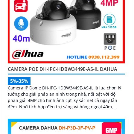
CAMERA POE DH-IPC-HDBW3449E-AS-IL DAHUA
5%-35%
Camera IP Dome DH-IPC-HDBW3449E-AS-IL là lựa chọn lý
tưởng cho giải pháp an ninh trong nhà, nổi bật với độ
phân giải 4MP cho hình ảnh cực kỳ sắc nét cả ngày lẫn
đêm. Nhờ tích hợp đèn trợ sáng và hồng ngoại 40m,
camera ghi hình màu trong điều kiện ánh sáng yếu, đồng
thời trang bị micro thu âm nguồn POE, khe cắm thẻ nhớ
đến 512GB và công nghệ AI nhận diện chính xác người và
phương tiện