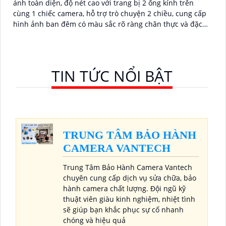
ảnh toàn diện, độ nét cao với trang bị 2 ống kính trên
cùng 1 chiếc camera, hỗ trợ trò chuyện 2 chiều, cung cấp
hình ảnh ban đêm có màu sắc rõ ràng chân thực và đặc
biệt là công nghệ AI phát hiện người phương tiện chính
xác, đảm bảo an ninh hiệu quảDòng camera quan sát DH-
P5D-5F-PV với chức năng đàm thoại 2 chiều và khả năng
theo dõi chuyển động trả nghiệm tốt. Sản phẩm không
TIN TỨC NỔI BẬT
dây, tiện lợi trong lắp đặt và sử dụng
TRUNG TÂM BẢO HÀNH
CAMERA VANTECH
Trung Tâm Bảo Hành Camera Vantech
chuyên cung cấp dịch vụ sửa chữa, bảo
hành camera chất lượng. Đội ngũ kỹ
thuật viên giàu kinh nghiệm, nhiệt tình
sẽ giúp bạn khắc phục sự cố nhanh
chóng và hiệu quả