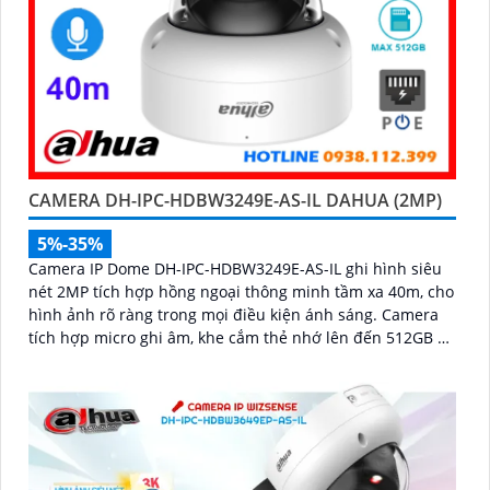
CAMERA DH-IPC-HDBW3249E-AS-IL DAHUA (2MP)
5%-35%
Camera IP Dome DH-IPC-HDBW3249E-AS-IL ghi hình siêu
nét 2MP tích hợp hồng ngoại thông minh tầm xa 40m, cho
hình ảnh rõ ràng trong mọi điều kiện ánh sáng. Camera
tích hợp micro ghi âm, khe cắm thẻ nhớ lên đến 512GB và
công nghệ phát hiện chính xác người, xe giúp nâng cao
hiệu quả giám sát vượt trội