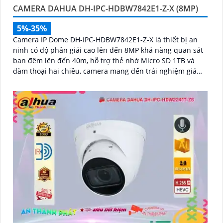
CAMERA DAHUA DH-IPC-HDBW7842E1-Z-X (8MP)
5%-35%
Camera IP Dome DH-IPC-HDBW7842E1-Z-X là thiết bị an
ninh có độ phân giải cao lên đến 8MP khả năng quan sát
ban đêm lên đến 40m, hỗ trợ thẻ nhớ Micro SD 1TB và
đàm thoại hai chiều, camera mang đến trải nghiệm giám
sát toàn diện. Đặc biệt, các tính năng AI thông minh như
nhận diện khuôn mặt và đếm người giúp nâng cao hiệu
quả quản lý và an ninh cho mọi không gian trong nhà