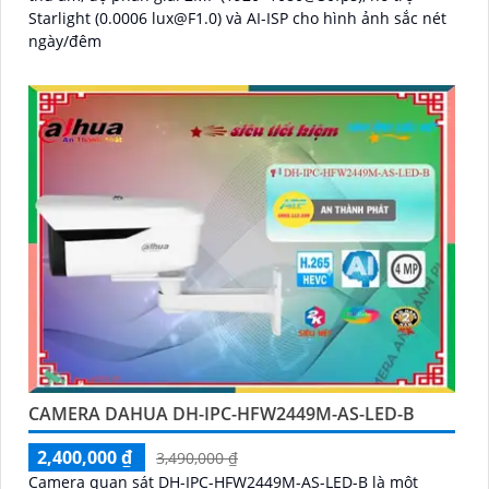
Starlight (0.0006 lux@F1.0) và AI-ISP cho hình ảnh sắc nét
ngày/đêm
CAMERA DAHUA DH-IPC-HFW2449M-AS-LED-B
2,400,000 ₫
3,490,000 ₫
Camera quan sát DH-IPC-HFW2449M-AS-LED-B là một