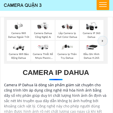
Camera Wifi
Camera Dahua
Lắp Camera Ip
Camera IP 360
Dahua Ngoài Trời
Công Nghệ Ai
Full Color Dahua
Dahua
Camera Wifi Báo
Camera Thiết Kế
Camera Ip Thân
Đầu Ghi Hình
Động Dahua
Nhựa Plastic
Trụ Dahua
Dahua H.265
Dahua
CAMERA IP DAHUA
Camera IP Dahua là dòng sản phẩm giám sát chuyên cho
công trình lớn áp dụng công nghệ mã hóa hình ảnh bằng
dãy số nhị phân giúp duy trì chất lượng hình ảnh ổn định và
sắc nét khi truyền qua dây dẫn không bị ảnh hưởng bởi
khoảng cách vật lý. Công nghệ này cho phép người dùng
nhận được hình ảnh rõ nét chất lượng cao ngay cả khi kết