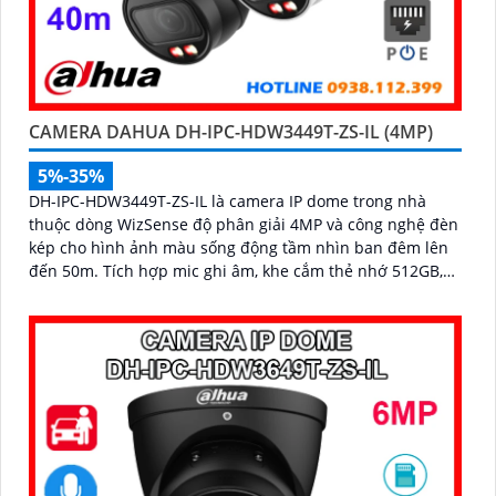
CAMERA DAHUA DH-IPC-HDW3449T-ZS-IL (4MP)
5%-35%
DH-IPC-HDW3449T-ZS-IL là camera IP dome trong nhà
thuộc dòng WizSense độ phân giải 4MP và công nghệ đèn
kép cho hình ảnh màu sống động tầm nhìn ban đêm lên
đến 50m. Tích hợp mic ghi âm, khe cắm thẻ nhớ 512GB,
hỗ trợ POE cùng khả năng nhận diện chính xác người và
phương tiện, camera mang đến giải pháp giám sát an
ninh thông minh, hiệu quả phù hợp lắp đặt tại gia đình,
văn phòng