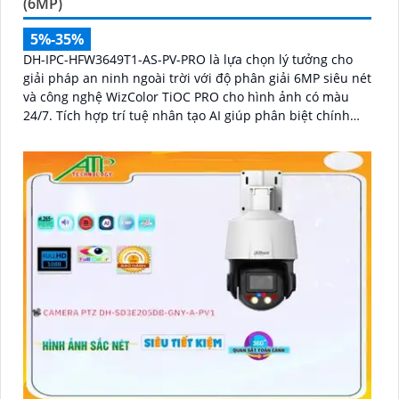
(6MP)
5%-35%
DH-IPC-HFW3649T1-AS-PV-PRO là lựa chọn lý tưởng cho
giải pháp an ninh ngoài trời với độ phân giải 6MP siêu nét
và công nghệ WizColor TiOC PRO cho hình ảnh có màu
24/7. Tích hợp trí tuệ nhân tạo AI giúp phân biệt chính
xác người và phương tiện hỗ trợ đàm thoại hai chiều, ghi
hình linh hoạt với khe thẻ nhớ lên đến 512GB