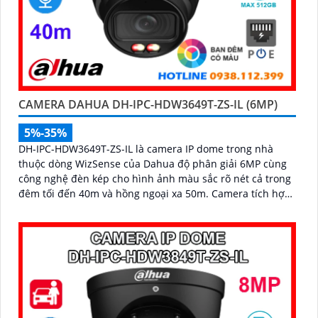
CAMERA DAHUA DH-IPC-HDW3649T-ZS-IL (6MP)
5%-35%
DH-IPC-HDW3649T-ZS-IL là camera IP dome trong nhà
thuộc dòng WizSense của Dahua độ phân giải 6MP cùng
công nghệ đèn kép cho hình ảnh màu sắc rõ nét cả trong
đêm tối đến 40m và hồng ngoại xa 50m. Camera tích hợp
micro ghi âm, khe cắm thẻ nhớ lên đến 512GB và khả
năng phát hiện chính xác người và phương tiện, nâng cao
hiệu quả giám sát an ninh hỗ trợ PoE và giá rẻ hiệu quả