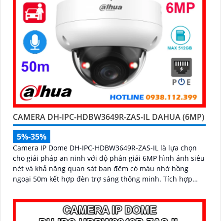
CAMERA DH-IPC-HDBW3649R-ZAS-IL DAHUA (6MP)
5%-35%
Camera IP Dome DH-IPC-HDBW3649R-ZAS-IL là lựa chọn
cho giải pháp an ninh với độ phân giải 6MP hình ảnh siêu
nét và khả năng quan sát ban đêm có màu nhờ hồng
ngoại 50m kết hợp đèn trợ sáng thông minh. Tích hợp
micro thu âm, khe cắm thẻ nhớ lên đến 512GB và công
nghệ AI phát hiện chính xác người và xe, camera đáp ứng
tối đa nhu cầu giám sát chuyên nghiệp hỗ trợ PoE giúp
lắp đặt dễ dàng