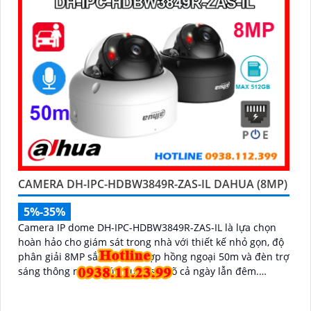
CAMERA DH-IPC-HDBW3849R-ZAS-IL DAHUA (8MP)
5%-35%
Camera IP dome DH-IPC-HDBW3849R-ZAS-IL là lựa chọn
hoàn hảo cho giám sát trong nhà với thiết kế nhỏ gọn, độ
phân giải 8MP sắc nét, kết hợp hồng ngoại 50m và đèn trợ
sáng thông minh giúp quan sát rõ cả ngày lẫn đêm.
Camera được tích hợp micro ghi âm, khe thẻ nhớ lên đến
512GB và công nghệ phân biệt người và phương tiện,