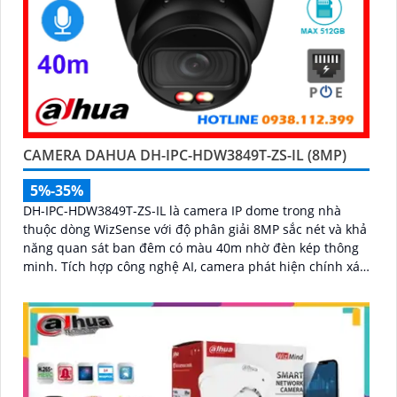
CAMERA DAHUA DH-IPC-HDW3849T-ZS-IL (8MP)
5%-35%
DH-IPC-HDW3849T-ZS-IL là camera IP dome trong nhà
thuộc dòng WizSense với độ phân giải 8MP sắc nét và khả
năng quan sát ban đêm có màu 40m nhờ đèn kép thông
minh. Tích hợp công nghệ AI, camera phát hiện chính xác
người và phương tiện, kết hợp micro ghi âm và khe thẻ
nhớ hỗ trợ đến 512GB đảm bảo lưu trữ linh hoạt và chi
tiết, hỗ trợ PoE tiện lợi đây là giải pháp giám sát an ninh
hiệu quả