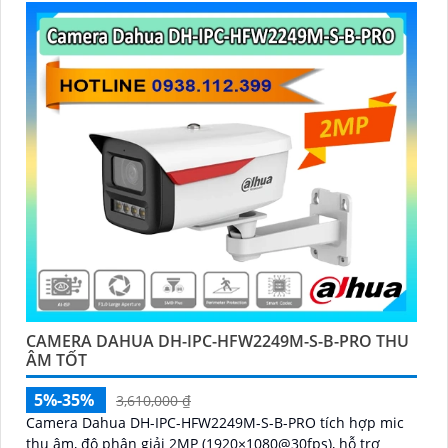
CAMERA DAHUA DH-IPC-HFW2249M-S-B-PRO THU
ÂM TỐT
5%-35%
3,610,000 ₫
Camera Dahua DH-IPC-HFW2249M-S-B-PRO tích hợp mic
thu âm, độ phân giải 2MP (1920×1080@30fps), hỗ trợ