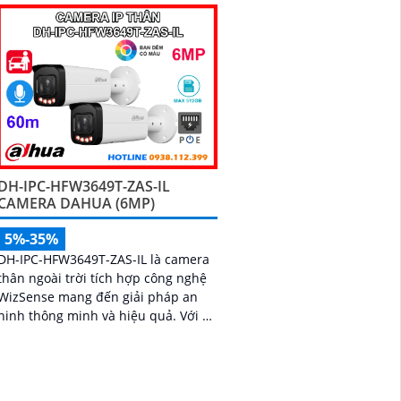
DH-IPC-HFW3649T-ZAS-IL
CAMERA DAHUA (6MP)
5%-35%
DH-IPC-HFW3649T-ZAS-IL là camera
thân ngoài trời tích hợp công nghệ
WizSense mang đến giải pháp an
ninh thông minh và hiệu quả. Với độ
phân giải 6MP siêu nét đèn kép hỗ
trợ hình ảnh màu ban đêm, tầm
nhìn hồng ngoại 60m, cùng micro
ghi âm và khả năng nhận diện chính