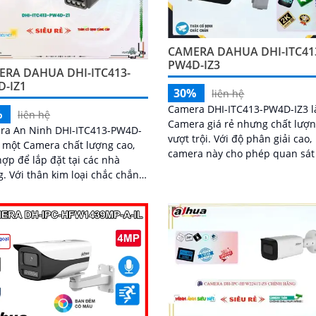
CAMERA DAHUA DHI-ITC41
PW4D-IZ3
ERA DAHUA DHI-ITC413-
D-IZ1
30%
liên hệ
Camera DHI-ITC413-PW4D-IZ3 l
%
liên hệ
Camera giá rẻ nhưng chất lượ
ra An Ninh DHI-ITC413-PW4D-
vượt trội. Với độ phân giải cao,
à một Camera chất lượng cao,
camera này cho phép quan sát
ợp để lắp đặt tại các nhà
nét cả ngày lẫn đêm. Thiết kế nhỏ
chắc chắn,
gọn và dễ...
a này mang lại hình ảnh chất
 4