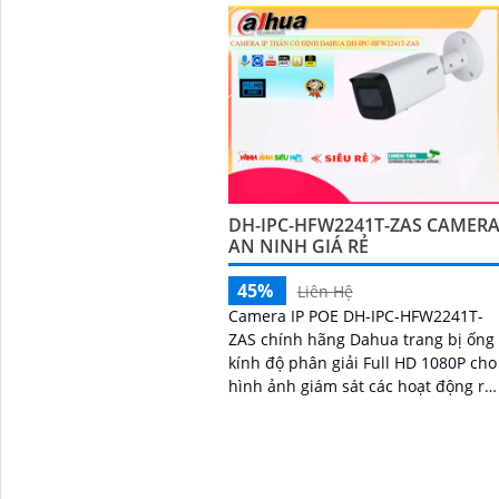
hồng ngoại 60m, trang bị tính năng
phát hiện thông minh như phát
hiện con người và phương tiện
DH-IPC-HFW2241T-ZAS CAMER
AN NINH GIÁ RẺ
45%
Liên Hệ
Camera IP POE DH-IPC-HFW2241T-
ZAS chính hãng Dahua trang bị ống
kính độ phân giải Full HD 1080P cho
hình ảnh giám sát các hoạt động rõ
nét, được trang bị công nghệ AI
phân biệt được người và xe tích hợ
mic ghi âm to rõ giúp giám sát an
ninh hiệu quả.