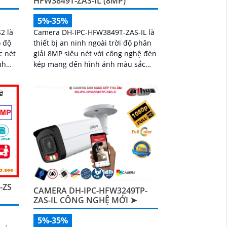
HFW3849T-ZAS-IL (8MP)
5%-35%
2 là
Camera DH-IPC-HFW3849T-ZAS-IL là
ó độ
thiết bị an ninh ngoài trời độ phân
c nét
giải 8MP siêu nét với công nghệ đèn
nh
kép mang đến hình ảnh màu sắc
chân thực ngay cả trong đêm tối.
 xác
Tích hợp micro ghi âm, khe thẻ nhớ
 âm,
lên đến 512GB và khả năng nhận
e thẻ
diện thông minh giúp phân biệt
iải
chính xác giữa người và xe, nâng cao
ệu
hiệu quả giám sát với thiết kế chuẩn
IP67 chống bụi nước và hỗ trợ PoE
giá rẻ
-ZS
CAMERA DH-IPC-HFW3249TP-
ZAS-IL CÔNG NGHỆ MỚI ➤
5%-35%