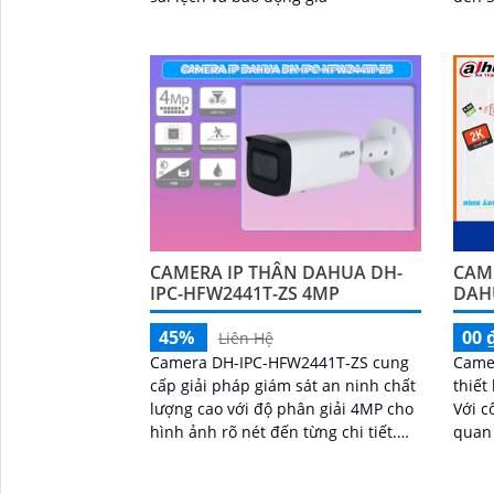
CAMERA IP THÂN DAHUA DH-
CAM
IPC-HFW2441T-ZS 4MP
DAH
45%
00 
Liên Hệ
Camera DH-IPC-HFW2441T-ZS cung
Came
cấp giải pháp giám sát an ninh chất
thiết
lượng cao với độ phân giải 4MP cho
Với c
hình ảnh rõ nét đến từng chi tiết.
quan 
Camera còn hỗ trợ quan sát hình
lẫn đêm. DHI-HY-
ảnh ban đêm rõ ràng bao quát với
trang