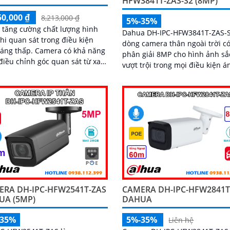
HFW3841T-ZAS-S2 (8MP)
50,000 ₫
8,213,000 ₫
5%-35%
p tăng cường chất lượng hình
Dahua DH-IPC-HFW3841T-ZAS-S
hi quan sát trong điều kiện
dòng camera thân ngoài trời c
ấp. Camera có khả năng
phân giải 8MP cho hình ảnh sắ
điều chỉnh góc quan sát từ xa
vượt trội trong mọi điều kiện á
om quang học 4x, giúp quan
sáng. Tích hợp công nghệ AI thông
õ nét những chi tiết xa
minh, camera nhận diện chính
người và xe, kết hợp micro ghi
hồng ngoại ban đêm 60m và kh
nhớ lên đến 256GB mang đến g
pháp giám sát toàn diện và hi
quả
ERA DH-IPC-HFW2541T-ZAS
CAMERA DH-IPC-HFW2841T
UA (5MP)
DAHUA
-35%
5%-35%
Liên hệ