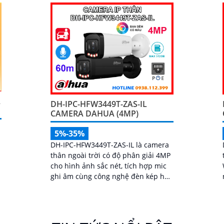
và led trợ...
A
DH-IPC-HFW3449T-ZAS-IL
CAMERA DAHUA (4MP)
5%-35%
DH-IPC-HFW3449T-ZAS-IL là camera
thân ngoài trời có độ phân giải 4MP
cho hình ảnh sắc nét, tích hợp mic
ghi âm cùng công nghệ đèn kép hỗ
trợ ghi hình có màu cả trong đêm
p
tối với tầm nhìn lên đến 60m. Nhờ
trí tuệ nhân tạo AI, camera có khả
năng phân biệt chính xác người và