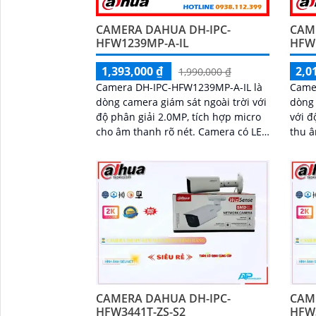
CAMERA DAHUA DH-IPC-
CAM
HFW1239MP-A-IL
HFW
1,393,000 ₫
2,0
1,990,000 ₫
Camera DH-IPC-HFW1239MP-A-IL là
Came
dòng camera giám sát ngoài trời với
dòng 
độ phân giải 2.0MP, tích hợp micro
với đ
cho âm thanh rõ nét. Camera có LED
thu â
ánh sáng ấm với tầm xa 30m, hồng
Came
ngoại...
30m,.
CAMERA DAHUA DH-IPC-
CAM
HFW3441T-ZS-S2
HFW3