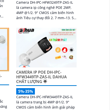
 có
Camera DH-IPC-HFW3249TP-ZAS-IL
ẩn
là camera ip công nghê POE 2MP,
g
4MP @1/2. 9" CMOS cảm biến hình
ảnh Tiêu cự thay đổi 2. 7 mm–13. 5
 xe,
mm sử dụng công nghệ ánh sáng
kép tiên tiến cho...
CAMERA IP POE DH-IPC-
-
HFW3449TP-ZAS-IL DAHUA
CHẤT LƯỢNG 🌟
5%-35%
Camera DH-IPC-HFW3449TP-ZAS-IL
ắc
là camera trang bị 4MP @1/2. 9"
 năng
CMOS cảm biến hình ảnh giải pháp