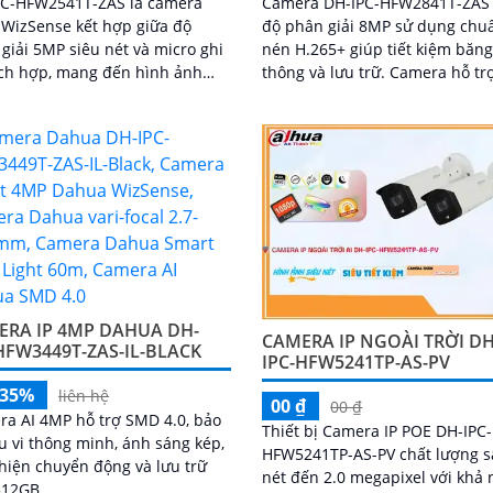
PC-HFW2541T-ZAS là camera
Camera DH-IPC-HFW2841T-ZAS
WizSense kết hợp giữa độ
độ phân giải 8MP sử dụng chu
giải 5MP siêu nét và micro ghi
nén H.265+ giúp tiết kiệm băn
ch hợp, mang đến hình ảnh
thông và lưu trữ. Camera hỗ trợ
động kèm âm thanh rõ ràng.
phát hiện thông minh người và
ông nghệ AI giúp nhận diện
chống ngược sáng...
 xác người và phương tiện,
thiểu cảnh báo sai, tối ưu hiệu
an ninh
ERA IP 4MP DAHUA DH-
CAMERA IP NGOÀI TRỜI DH
HFW3449T-ZAS-IL-BLACK
IPC-HFW5241TP-AS-PV
-35%
liên hệ
00 ₫
00 ₫
a AI 4MP hỗ trợ SMD 4.0, bảo
Thiết bị Camera IP POE DH-IPC-
u vi thông minh, ánh sáng kép,
HFW5241TP-AS-PV chất lượng s
hiện chuyển động và lưu trữ
nét đến 2.0 megapixel với khả
512GB