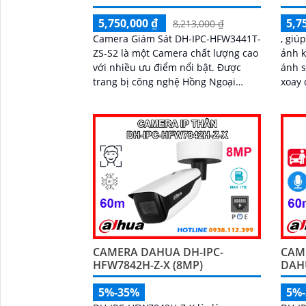
5,750,000 ₫
5,7
8,213,000 ₫
Camera Giám Sát DH-IPC-HFW3441T-
, giú
ZS-S2 là một Camera chất lượng cao
ảnh k
với nhiều ưu điểm nổi bật. Được
ánh sáng th
trang bị công nghệ Hồng Ngoại
xoay 
Smart IR, camera này đảm bảo chất
và zo
lượng hình ảnh sáng đẹp và rõ nét,
sát r
ngay cả khi quan sát ban đêm
CAMERA DAHUA DH-IPC-
CAM
HFW7842H-Z-X (8MP)
DAH
5%-35%
5%