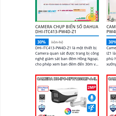
CAMERA CHỤP BIỂN SỐ DAHUA
CAM
DHI-ITC413-PW4D-Z1
PW4
30%
30
liên hệ
DHI-ITC413-PW4D-Z1 là một thiết bị
Came
Camera quan sát được trang bị công
IZ1 l
nghệ giám sát ban đêm Hồng Ngoại,
phù h
'
cho phép xem ban đêm đến 30m và
xưởng. Với thân kim loại 
chất lượng hình ảnh trong sáng 4.0
camer
MP
lượng