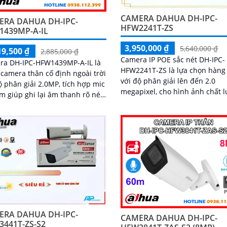
CAMERA DAHUA DH-IPC-
ERA DAHUA DH-IPC-
HFW2241T-ZS
1439MP-A-IL
3,950,000 ₫
5,640,000 ₫
19,500 ₫
2,885,000 ₫
Camera IP POE sắc nét DH-IPC-
ra DH-IPC-HFW1439MP-A-IL là
HFW2241T-ZS là lựa chọn hàng
camera thân cố định ngoài trời
với độ phân giải lên đến 2.0
ộ phân giải 2.0MP, tích hợp mic
megapixel, cho hình ảnh chất 
m giúp ghi lại âm thanh rõ nét.
sắc nét đúng tiêu chuẩn. Với khả
ra hỗ trợ LED ánh sáng ấm
năng quan sát ban...
..
ERA DAHUA DH-IPC-
CAMERA DAHUA DH-IPC-
441T-ZS-S2