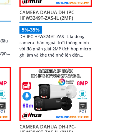
CAMERA DAHUA DH-IPC-
HFW3249T-ZAS-IL (2MP)
5%-35%
DH-IPC-HFW3249T-ZAS-IL là dòng
 đầu
camera thân ngoài trời thông minh
với độ phân giải 2MP tích hợp micro
lượng
ghi âm và khe thẻ nhớ lên đến
512GB. Trang bị công nghệ đèn kép
cùng hồng ngoại tầm xa 60m cho
hình ảnh có màu sắc nét cả trong
đêm tối
CAMERA DAHUA DH-IPC-