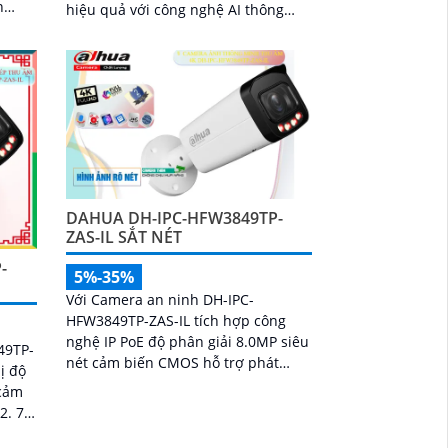
n
hiệu quả với công nghệ AI thông
ệu
minh chống báo động giả bằng
ng
phân tích hình dạng người
DAHUA DH-IPC-HFW3849TP-
ZAS-IL SẮT NÉT
-
5%-35%
Với Camera an ninh DH-IPC-
HFW3849TP-ZAS-IL tích hợp công
nghệ IP PoE độ phân giải 8.0MP siêu
49TP-
nét cảm biến CMOS hỗ trợ phát
ị độ
hiện chuyển động/người chống
 cảm
ngược sáng DWDR giám sát đêm có
2. 7
màu với ánh sáng kép thông minh
oại