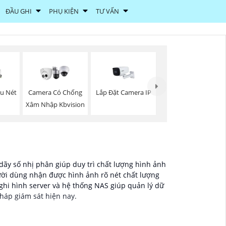
ĐẦU GHI
PHỤ KIỆN
TƯ VẤN
Lắp Đặt Camera IP
êu Nét
Camera Có Chống
Xâm Nhập Kbvision
ãy số nhị phân giúp duy trì chất lượng hình ảnh
ười dùng nhận được hình ảnh rõ nét chất lượng
 ghi hình server và hệ thống NAS giúp quản lý dữ
pháp giám sát hiện nay.