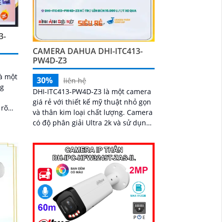
3-
CAMERA DAHUA DHI-ITC413-
PW4D-Z3
à một
30%
liên hệ
ng
DHI-ITC413-PW4D-Z3 là một camera
giá rẻ với thiết kế mỹ thuật nhỏ gọn
 rõ
và thân kim loại chất lượng. Camera
có độ phân giải Ultra 2k và sử dụng
công nghệ hình ảnh IP, không bị
giảm chất lượng