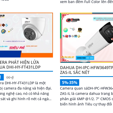
xem ban đêm Full Color lên đế
60m, giúp cho việc giám sát hi
quả dù trong điều kiện ánh sá
yếu
ERA PHÁT HIỆN LỬA
UA DHI-HY-FT431LDP
DAHUA DH-IPC-HFW3649TP
ZAS-IL SẮC NÉT
₫
00 ₫
5%-35%
ra DHI-HY-FT431LDP là một
 bị camera đa năng và hiện đại.
Camera quan sáDH-IPC-HFW36
ông nghệ cao, nó có khả năng
ZAS-IL là camera dahua trang b
sát và ghi hình rõ nét cả ngày
phân giải 6MP @1/2. 7" CMOS
FT431LDP được
biến hình ảnh Tiêu cự thay đổi 
 bị cảm biến CMOS 4
mm–13. 5 mms Chế độ hồng ng