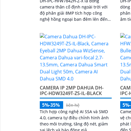
DH-IPC-HFW7842H-Z-X là dòng
DH-I
camera thân cố định ngoài trời với
dòng 
độ phân giải 8MP tích hợp công
phân 
nghệ hồng ngoại ban đêm lên đến
âm tí
60m và khe cắm thẻ nhớ hỗ trợ tối
sống 
đa 1TB. Camera hỗ trợ đếm người,
Nhờ c
nhận diện khuôn mặt thông minh,
chính
chuẩn nén POE, đạt tiêu chuẩn
giảm 
chống nước IP67, phù hợp cho các
quả 
khu vực giám sát ngoài trời, hỗ trợ
tính năng quản lý chỗ đỗ xe hiệu
quả cho các bãi giữ xe
CAMERA IP 2MP DAHUA DH-
CAM
IPC-HDW3249T-ZS-IL-BLACK
IPC-
5%-35%
5%
liên hệ
Tích hợp công nghệ AI SSA và SMD
Camer
4.0, camera tự điều chỉnh hình ảnh
vệ ch
theo môi trường, tăng độ nét, giảm
phát 
sai lệch và báo động giả
đến 