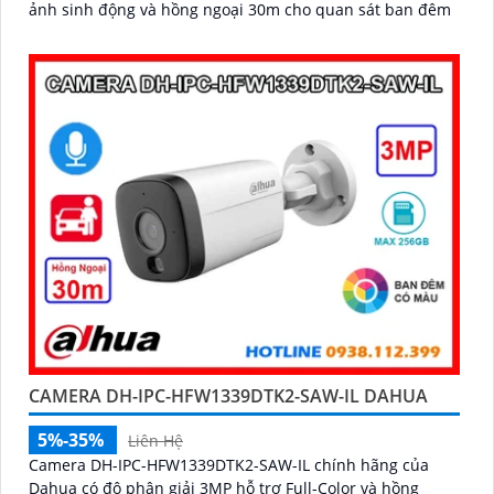
ảnh sinh động và hồng ngoại 30m cho quan sát ban đêm
CAMERA DH-IPC-HFW1339DTK2-SAW-IL DAHUA
5%-35%
Liên Hệ
Camera DH-IPC-HFW1339DTK2-SAW-IL chính hãng của
Dahua có độ phân giải 3MP hỗ trợ Full-Color và hồng