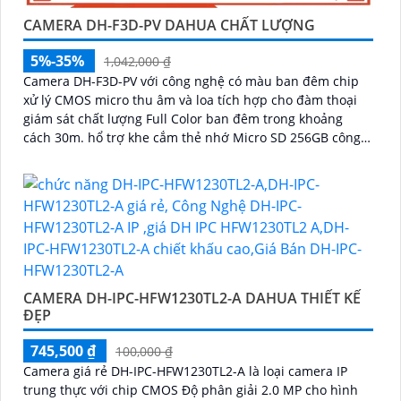
CAMERA DH-F3D-PV DAHUA CHẤT LƯỢNG
5%-35%
1,042,000 ₫
Camera DH-F3D-PV với công nghệ có màu ban đêm chip
xử lý CMOS micro thu âm và loa tích hợp cho đàm thoại
giám sát chất lượng Full Color ban đêm trong khoảng
cách 30m. hổ trợ khe cắm thẻ nhớ Micro SD 256GB công
nghệ IP Wifi kết nối dễ dàng
CAMERA DH-IPC-HFW1230TL2-A DAHUA THIẾT KẾ
ĐẸP
745,500 ₫
100,000 ₫
Camera giá rẻ DH-IPC-HFW1230TL2-A là loại camera IP
trung thực với chip CMOS Độ phân giải 2.0 MP cho hình