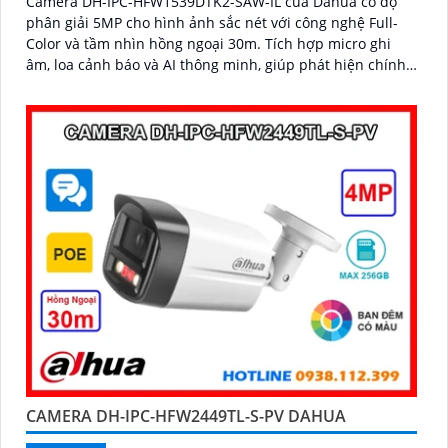
Camera DH-IPC-HFW1539DTK2-SAW-IL của Dahua có độ
phân giải 5MP cho hình ảnh sắc nét với công nghệ Full-
Color và tầm nhìn hồng ngoại 30m. Tích hợp micro ghi
âm, loa cảnh báo và AI thông minh, giúp phát hiện chính
xác con người và phương tiện
CAMERA DH-IPC-HFW2449TL-S-PV DAHUA