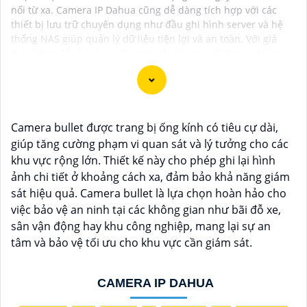
nối từ xa. Camera IP Dahua cũng dễ dàng tích hợp với các
thiết bị lưu trữ chuyên dụng như đầu ghi hình server và hệ
thống NAS giúp quản lý dữ liệu tiện lợi và an toàn. Với giá
thành hợp lý và hiệu suất vượt trội, Camera IP Dahua là lựa
chọn hàng đầu cho giải pháp giám sát hiện nay.
Camera bullet được trang bị ống kính có tiêu cự dài,
Dạ chắc chắn, đây là tư vấn của tôi về Camera Dahua
giúp tăng cường phạm vi quan sát và lý tưởng cho các
chính hãng giá rẻ và chất lượng:
khu vực rộng lớn. Thiết kế này cho phép ghi lại hình
1:
Camera Dahua là một thương hiệu nổi tiếng về sản
ảnh chi tiết ở khoảng cách xa, đảm bảo khả năng giám
phẩm an ninh và giám sát.⚒
2:
Để Hoàn toàn tin cậy
sát hiệu quả. Camera bullet là lựa chọn hoàn hảo cho
mua Camera Dahua chính hãng, bạn nên mua từ các
việc bảo vệ an ninh tại các không gian như bãi đỗ xe,
cửa hàng uy tín hoặc các đại lý chính thức của
sân vận động hay khu công nghiệp, mang lại sự an
Dahua.☄️
3:
Mức giá của Camera Dahua có thể thay
tâm và bảo vệ tối ưu cho khu vực cần giám sát.
đổi tùy vào model và chức năng của camera. Bạn nên
tìm hiểu kỹ trước khi đầu tư.🎖️
4:
Chất lượng của
CAMERA IP DAHUA
Camera Dahua được đánh giá cao với độ phân giải
cao, tính năng thông minh và độ tin cậy.💖
5:
Nếu bạn