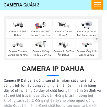
Camera IP PoE
Camera Wifi 360
Camera Dahua
Camera Ip Dome
Dahua
Dahua Ngoài Trời
Ultra 2K
Full Color Dahua
Camera Thu Âm
Camera Chống
Camera Ip Có Thu
Camera Ống Kính
Dahua Trong Nhà
Nhiễu 3D-DNR
Ậm Dahua
Zoom Dahua
Dahua
CAMERA IP DAHUA
Camera IP Dahua là dòng sản phẩm giám sát chuyên cho
công trình lớn áp dụng công nghệ mã hóa hình ảnh bằng
dãy số nhị phân giúp duy trì chất lượng hình ảnh ổn định và
sắc nét khi truyền qua dây dẫn không bị ảnh hưởng bởi
khoảng cách vật lý. Công nghệ này cho phép người dùng
nhận được hình ảnh rõ nét chất lượng cao ngay cả khi kết