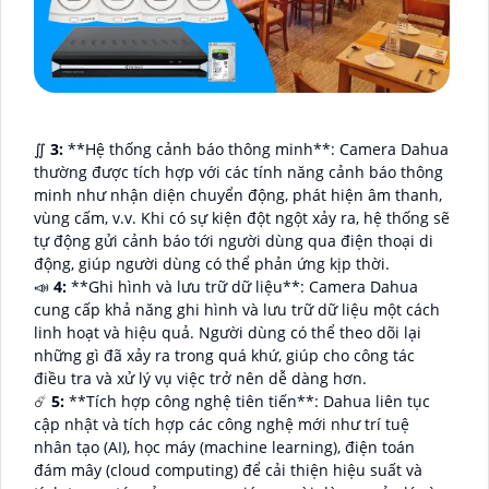
∬
3:
**Hệ thống cảnh báo thông minh**: Camera Dahua
thường được tích hợp với các tính năng cảnh báo thông
minh như nhận diện chuyển động, phát hiện âm thanh,
vùng cấm, v.v. Khi có sự kiện đột ngột xảy ra, hệ thống sẽ
tự động gửi cảnh báo tới người dùng qua điện thoại di
động, giúp người dùng có thể phản ứng kịp thời.
📣
4:
**Ghi hình và lưu trữ dữ liệu**: Camera Dahua
cung cấp khả năng ghi hình và lưu trữ dữ liệu một cách
linh hoạt và hiệu quả. Người dùng có thể theo dõi lại
những gì đã xảy ra trong quá khứ, giúp cho công tác
điều tra và xử lý vụ việc trở nên dễ dàng hơn.
☄️
5:
**Tích hợp công nghệ tiên tiến**: Dahua liên tục
cập nhật và tích hợp các công nghệ mới như trí tuệ
nhân tạo (AI), học máy (machine learning), điện toán
đám mây (cloud computing) để cải thiện hiệu suất và