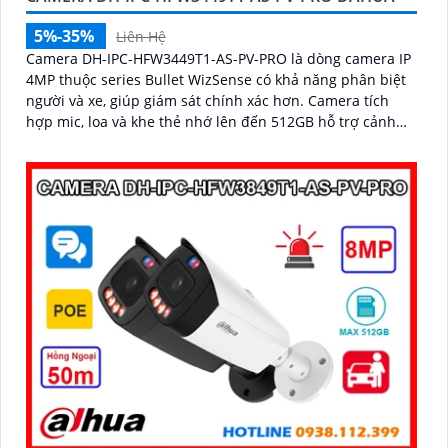
5%-35%
Liên Hệ
Camera DH-IPC-HFW3449T1-AS-PV-PRO là dòng camera IP
4MP thuộc series Bullet WizSense có khả năng phân biệt
người và xe, giúp giám sát chính xác hơn. Camera tích
hợp mic, loa và khe thẻ nhớ lên đến 512GB hỗ trợ cảnh
báo chủ động với loa và đèn báo xanh đỏ