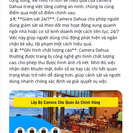
cộng đồng. Để hiểu rõ hơn về hiệu quả của camera
Dahua trong việc tăng cường an ninh, chúng ta cùng
điểm qua một số điểm chính sau:
➲
1:
**Giám sát 24/7**: Camera Dahua cho phép người
dùng giám sát và theo dõi mọi hoạt động xung quanh
ngôi nhà hoặc cơ sở kinh doanh một cách liên tục, 24/7
Việc này giúp người dùng chủ động phát hiện và ngăn
chặn kẻ xấu, tội phạm một cách hiệu quả.
🥉
2:
**Ghi hình chất lượng cao**: Camera Dahua
thường được trang bị công nghệ ghi hình chất lượng
cao, cho phép thu được hình ảnh rõ nét. Nhờ đó, việc
nhận diện khuôn mặt, biển số xe hay các chi tiết quan
trọng khác trở nên dễ dàng hơn, giúp cảnh sát và người
dùng nhanh chóng xác định và giải quyết vụ việc.