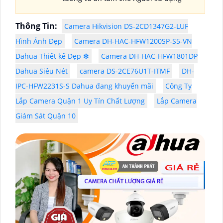
Thông Tin:
Camera Hikvision DS-2CD1347G2-LUF
Hình Ảnh Đẹp
Camera DH-HAC-HFW1200SP-S5-VN
Dahua Thiết kế Đẹp ❇
Camera DH-HAC-HFW1801DP
Dahua Siêu Nét
camera DS-2CE76U1T-ITMF
DH-
IPC-HFW2231S-S Dahua đang khuyến mãi
Công Ty
Lắp Camera Quận 1 Uy Tín Chất Lượng
Lắp Camera
Giám Sát Quận 10