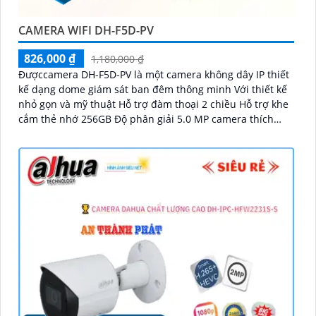
CAMERA WIFI DH-F5D-PV
826,000 ₫
1,180,000 ₫
Đượccamera DH-F5D-PV là một camera không dây IP thiết
kế dạng dome giám sát ban đêm thông minh Với thiết kế
nhỏ gọn và mỹ thuật Hỗ trợ đàm thoại 2 chiều Hỗ trợ khe
cắm thẻ nhớ 256GB Độ phân giải 5.0 MP camera thích
hợp cho nhiều loại công trình