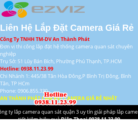
Liên Hệ Lắp Đặt Camera Giá Rẻ
Công Ty TNHH TM-DV An Thành Phát
Đơn vị thi công lắp đặt hệ thống camera quan sát chuyên
nghiệp
Trụ Sở: 51 Lũy Bán Bích, Phường Phú Thạnh, TP.HCM
Hotline: 0938.11.23.99
Chi Nhánh 1: 445/38 Tân Hòa Đông,P Bình Trị Đông, Bình
Tân, TP HCm
Phone: 0906.855.330
AN THÀNH PHÁT CAM KẾT CAMERA GIÁ RẺ NHẤT
ông ty lắp camera quan sát quận 3 uy tín giải pháp lắp came
tiết kiệm hiệu quả
Điên Thoại 0938 11 23 99