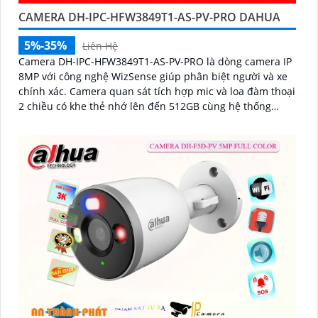
CAMERA DH-IPC-HFW3849T1-AS-PV-PRO DAHUA
5%-35%
Liên Hệ
Camera DH-IPC-HFW3849T1-AS-PV-PRO là dòng camera IP
8MP với công nghệ WizSense giúp phân biệt người và xe
chính xác. Camera quan sát tích hợp mic và loa đàm thoại
2 chiều có khe thẻ nhớ lên đến 512GB cùng hệ thống
cảnh báo chủ động với đèn xanh đỏ và âm thanh