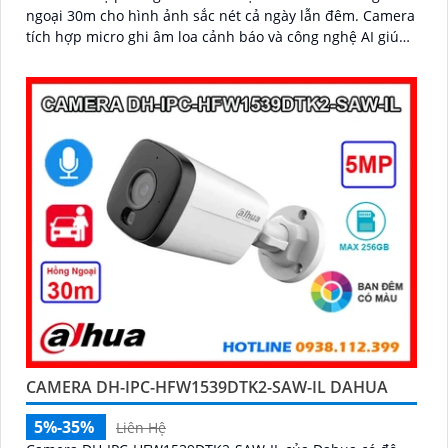
ngoại 30m cho hình ảnh sắc nét cả ngày lẫn đêm. Camera
tích hợp micro ghi âm loa cảnh báo và công nghệ AI giúp
phát hiện con người, phương tiện chính xác
CAMERA DH-IPC-HFW1539DTK2-SAW-IL DAHUA
5%-35%
Liên Hệ