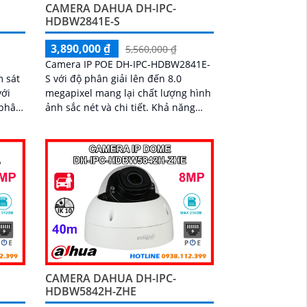
CAMERA DAHUA DH-IPC-
HDBW2841E-S
3,890,000 ₫
5,560,000 ₫
Camera IP POE DH-IPC-HDBW2841E-
m sát
S với độ phân giải lên đến 8.0
với
megapixel mang lại chất lượng hình
ảnh sắc nét và chi tiết. Khả năng
bảo
giám sát ban đêm với hồng ngoại
lên đến 30m
CAMERA DAHUA DH-IPC-
HDBW5842H-ZHE