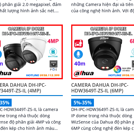
ộ phân giải 2.0 megapixel, đảm
những Camera hiện đại và tiên
hất lượng hình ảnh sắc nét.
của công nghệ hình ảnh. Với độ
khả năng quan sát ban đêm
phân giải Ultra 2k, camera man
 qua hồng...
chất lượng hình ảnh sắc nét và
tiết cho các công trình quan tr
ERA DAHUA DH-IPC-
CAMERA DAHUA DH-IPC-
449T-ZS-IL (4MP)
HDW3649T-ZS-IL (6MP)
-35%
5%-35%
PC-HDW3449T-ZS-IL là camera
DH-IPC-HDW3649T-ZS-IL là cam
me trong nhà thuộc dòng
IP dome trong nhà thuộc dòng
nse độ phân giải 4MP và công
WizSense của Dahua độ phân g
 đèn kép cho hình ảnh màu
6MP cùng công nghệ đèn kép 