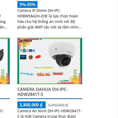
5%-35%
Camera IP Dome DH-IPC-
ý
HDBW5842H-ZHE là lựa chọn hoàn
rong
hảo cho hệ thống an ninh với độ
hân
phân giải 8MP sắc nét và tầm nhìn
hi
hồng ngoại lên tới 40m cho hình
ồng
ảnh rõ ràng cả ngày lẫn đêm. Tích
g.
hợp công nghệ AI thông minh giúp
m thẻ
phân biệt chuyển động giữa người
I
và phương tiện, hạn chế cảnh báo
nh
sai, đi kèm khe cắm thẻ nhớ 256GB
ợ
lưu trữ lâu dài, hỗ trợ POE tiện lợi và
hiệu
mức giá phải chăng
CAMERA DAHUA DH-IPC-
HDW2841T-S
3,800,000 ₫
5,490,000 ₫
PC-
Camera An Ninh DH-IPC-HDW2841T-
S là một Camera trung thực được