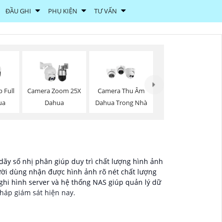
ĐẦU GHI
PHỤ KIỆN
TƯ VẤN
 Full
Camera Zoom 25X
Camera Thu Âm
ua
Dahua
Dahua Trong Nhà
ãy số nhị phân giúp duy trì chất lượng hình ảnh
ười dùng nhận được hình ảnh rõ nét chất lượng
 ghi hình server và hệ thống NAS giúp quản lý dữ
pháp giám sát hiện nay.