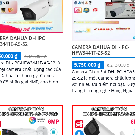
ERA DAHUA DH-IPC-
441E-AS-S2
CAMERA DAHUA DH-IPC-
HFW3441T-ZS-S2
50,000 ₫
4,370,000 ₫
ra DH-IPC-HFW3441E-AS-S2 là
5,750,000 ₫
8,213,000 ₫
oại camera chất lượng cao của
Camera Giám Sát DH-IPC-HFW3
ahua Technology. Camera
ZS-S2 là một Camera chất lượn
ó độ phân giải 4MP, cho hình
với nhiều ưu điểm nổi bật. Được
ắc nét và chi tiết
trang bị công nghệ Hồng Ngoại
Smart IR, camera này đảm bảo 
lượng hình ảnh sáng đẹp và rõ 
ngay cả khi quan sát ban đêm