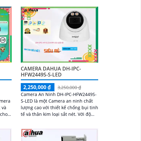
ong
ảnh có màu ban đêm, tầm nhìn
 xa
hồng ngoại 30m, camera đảm bảo
ghi hình rõ nét trong mọi điều kiện
B và
ánh sáng. Hỗ trợ khe thẻ nhớ lên
người
đến 512GB, tích hợp micro ghi âm,
 quả
chuẩn POE và khả năng nhận diện
giá
chính xác người và phương tiện
giám sát an ninh tốt
CAMERA DAHUA DH-IPC-
HFW2449S-S-LED
2,250,000 ₫
3,250,000 ₫
Camera An Ninh DH-IPC-HFW2449S-
amera
S-LED là một Camera an ninh chất
t và
lượng cao với thiết kế chống bụi tinh
 cho
tế và thân kim loại sắt nét. Với độ
 chi
phân giải Ultra 2k, camera này giúp
cho hình ảnh được tái hiện rõ nét và
chi tiết