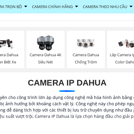
RA TRỌN BỘ
CAMERA CHÍNH HÃNG
CAMERA THEO NHU CẦU
era Dahua
Camera Dahua 4K
Camera Dahua
Lắp Camera Ip
n Biệt Xe
Siêu Nét
Chống Trộm
Color Dah
CAMERA IP DAHUA
ên cho công trình lớn áp dụng công nghệ mã hóa hình ảnh bằng d
g bị ảnh hưởng bởi khoảng cách vật lý. Công nghệ này cho phép ng
ũng dễ dàng tích hợp với các thiết bị lưu trữ chuyên dụng như đầu
 hiệu suất vượt trội, Camera IP Dahua là lựa chọn hàng đầu cho giải 