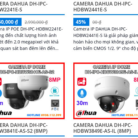
ERA DAHUA DH-IPC-
CAMERA DAHUA DH-IPC-
W2241E-S
HDBW2441E-S
50,000 ₫
45%
2,990,000 ₫
00 ₫
ra IP POE DH-IPC-HDBW2241E-
Camera IP DAHUA DH-IPC-
g đến chất lượng hình ảnh
HDBW2441E-S là giải pháp giá
ét đến 2.0 megapixel với khả
hoàn hảo cho mọi không gian, 
 quan sát ban đêm lên đến
cảm biến CMOS 1/2. 9" cho độ phân
30m nhờ công nghệ hồng ngoại. H
giải lên đến 2688 × 1520, đảm 
hình ảnh rõ nét
ERA DAHUA DH-IPC-
CAMERA DAHUA DH-IPC-
3841E-AS-S2 (8MP)
HDBW3849E-AS-IL (8MP)