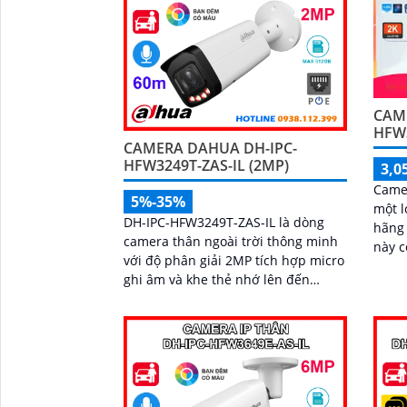
và phương tiện, kết hợp micro ghi
âm và khe thẻ nhớ hỗ trợ đến
512GB đảm bảo lưu trữ linh hoạt và
chi tiết, hỗ trợ PoE tiện lợi đây là giải
pháp giám sát an ninh hiệu quả
CAM
HFW3
CAMERA DAHUA DH-IPC-
HFW3249T-ZAS-IL (2MP)
3,0
Came
5%-35%
một l
DH-IPC-HFW3249T-ZAS-IL là dòng
hãng D
camera thân ngoài trời thông minh
này c
với độ phân giải 2MP tích hợp micro
ảnh s
ghi âm và khe thẻ nhớ lên đến
512GB. Trang bị công nghệ đèn kép
cùng hồng ngoại tầm xa 60m cho
hình ảnh có màu sắc nét cả trong
đêm tối