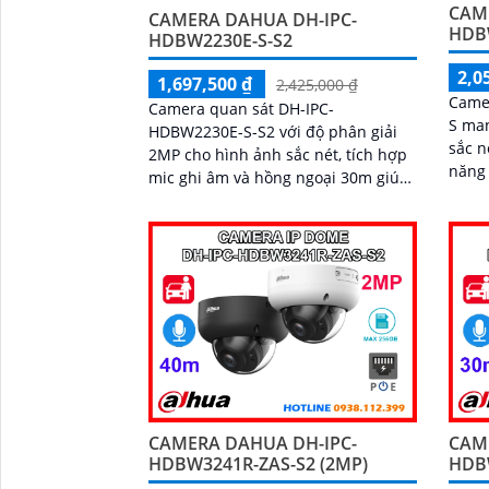
CAM
CAMERA DAHUA DH-IPC-
HDB
HDBW2230E-S-S2
2,0
1,697,500 ₫
2,425,000 ₫
Came
Camera quan sát DH-IPC-
S man
HDBW2230E-S-S2 với độ phân giải
sắc n
2MP cho hình ảnh sắc nét, tích hợp
năng
mic ghi âm và hồng ngoại 30m giúp
quan sát tốt cả ban đêm. Camera hỗ
trợ khe cắm thẻ nhớ lên đến 256GB
phát hiện thông minh, phù hợp cho
gia đình, cửa hàng với giá thành
hợp lý
CAMERA DAHUA DH-IPC-
CAM
HDBW3241R-ZAS-S2 (2MP)
HDBW