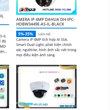
IL
AMERA IP 4MP DAHUA DH-IPC-
HDBW3449E-AS-IL-BLACK
5%-35%
Liên Hệ
S-IL
Camera IP 4MP tích hợp AI SSA,
ế độ
Smart Dual Light, phát hiện chính
 SMD
xác người/xe, hình ảnh sắc nét trong
iện
mọi điều kiện ánh sáng
ra
 nhà