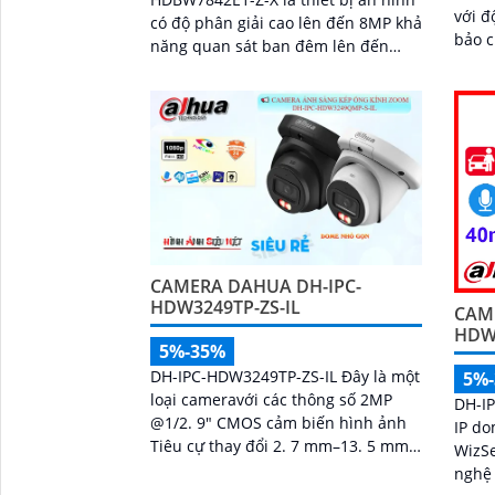
với đ
có độ phân giải cao lên đến 8MP khả
bảo c
năng quan sát ban đêm lên đến
Với 
40m, hỗ trợ thẻ nhớ Micro SD 1TB và
thông
đàm thoại hai chiều, camera mang
đến trải nghiệm giám sát toàn diện.
Đặc biệt, các tính năng AI thông
minh như nhận diện khuôn mặt và
đếm người giúp nâng cao hiệu quả
quản lý và an ninh cho mọi không
gian trong nhà
CAMERA DAHUA DH-IPC-
HDW3249TP-ZS-IL
CAM
HDW3
5%-35%
DH-IPC-HDW3249TP-ZS-IL Đây là một
5%
loại cameravới các thông số 2MP
DH-I
@1/2. 9" CMOS cảm biến hình ảnh
IP do
Tiêu cự thay đổi 2. 7 mm–13. 5 mm
WizSe
trang bị nhận dạng người chống
nghệ
ngược sáng DWDR...