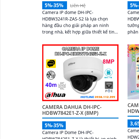
5%-35%
5%
Liên Hệ
Camera IP dome DH-IPC-
Came
HDBW3241R-ZAS-S2 là lựa chọn
HDBW3
hàng đầu cho giải pháp an ninh
tưởng
trong nhà, kết hợp giữa thiết kế tinh
phân 
gọn và công nghệ mới. Với độ phân
ngoạ
giải 2MP, tầm nhìn hồng ngoại 40m,
rõ ràng. Sở hữu công 
micro tích hợp ghi âm, cùng khả
minh
năng nhận diện chính xác người và
diện 
phương tiện, camera giúp giám sát
người
chính xác, giảm thiểu cảnh báo sai,
xác t
hỗ trợ khe thẻ nhớ lên đến 256GB
và cấp nguồn PoE
CAM
CAMERA DAHUA DH-IPC-
HDW
HDBW7842E1-Z-X (8MP)
3,6
5%-35%
Camer
Camera IP Dome DH-IPC-
HDW2
HDBW7842E1-Z-X là thiết bị an ninh