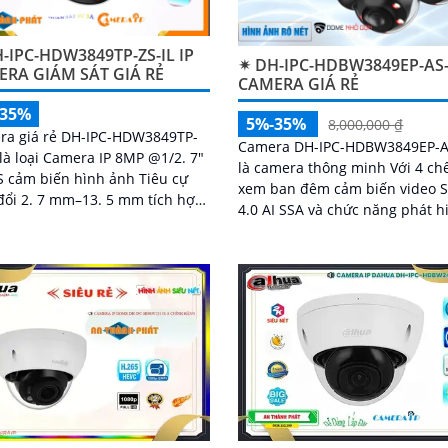
-IPC-HDW3849TP-ZS-IL IP
✴ DH-IPC-HDBW3849EP-AS-
RA GIÁM SÁT GIÁ RẺ
CAMERA GIÁ RẺ
-35%
5%-35%
8,000,000 ₫
ra giá rẻ DH-IPC-HDW3849TP-
Camera DH-IPC-HDBW3849EP-A
 là loại Camera IP 8MP @1/2. 7"
là camera thông minh Với 4 ch
 cảm biến hình ảnh Tiêu cự
xem ban đêm cảm biến video
đổi 2. 7 mm–13. 5 mm tích hợp
4.0 AI SSA và chức năng phát h
 năng Thu âm phát hiện
chuyển động thông minh came
n động thông...
giúp bảo vệ hiệu quả cho ngôi
hay doanh nghiệp của bạn