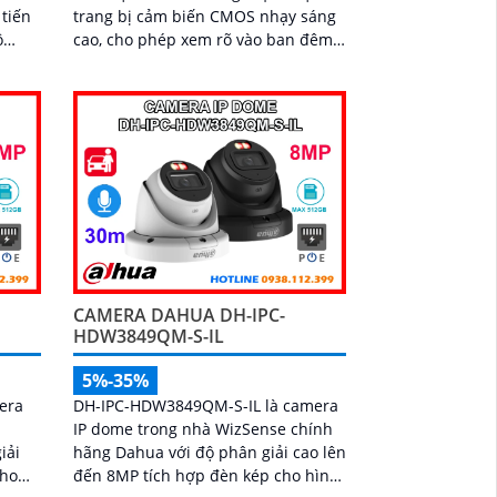
 tiến
trang bị cảm biến CMOS nhạy sáng
cao, cho phép xem rõ vào ban đêm
g lại
với hồng ngoại có tầm xa lên đến
 chi
30m. Camera này...
ọng
CAMERA DAHUA DH-IPC-
HDW3849QM-S-IL
5%-35%
era
DH-IPC-HDW3849QM-S-IL là camera
IP dome trong nhà WizSense chính
iải
hãng Dahua với độ phân giải cao lên
cho
đến 8MP tích hợp đèn kép cho hình