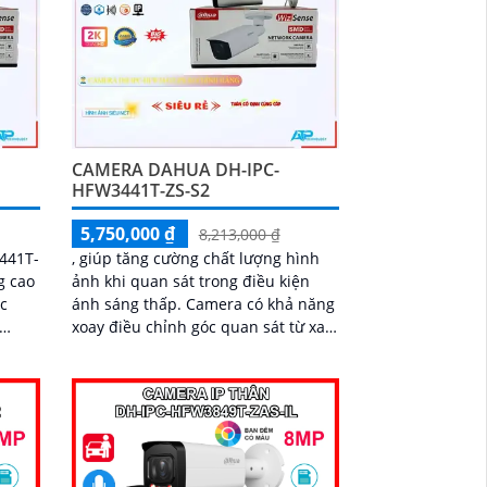
CAMERA DAHUA DH-IPC-
HFW3441T-ZS-S2
5,750,000 ₫
8,213,000 ₫
441T-
, giúp tăng cường chất lượng hình
g cao
ảnh khi quan sát trong điều kiện
ánh sáng thấp. Camera có khả năng
xoay điều chỉnh góc quan sát từ xa
chất
và zoom quang học 4x, giúp quan
nét,
sát rõ nét những chi tiết xa