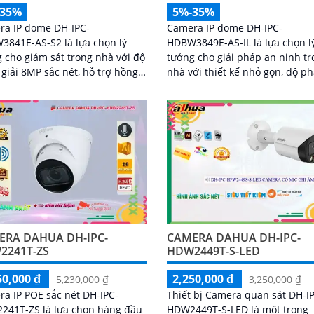
-35%
5%-35%
ra IP dome DH-IPC-
Camera IP dome DH-IPC-
841E-AS-S2 là lựa chọn lý
HDBW3849E-AS-IL là lựa chọn l
 cho giám sát trong nhà với độ
tưởng cho giải pháp an ninh t
giải 8MP sắc nét, hỗ trợ hồng
nhà với thiết kế nhỏ gọn, độ p
i ban đêm 30m và micro ghi âm
giải 8MP sắc nét và khả năng g
nghệ AI thông
hình ban đêm ấn tượng nhờ h
, camera có khả năng nhận
ngoại 30m kết hợp đèn trợ sán
và phân biệt chuyển động của
Tích hợp micro thu âm, khe cắ
 và phương tiện, tăng độ chính
nhớ đến 512GB và công nghệ A
rong cảnh báo an ninh
thông minh giúp phân biệt chí
xác người và phương tiện hỗ tr
POE, giảm thiểu báo động giả 
quả
ERA DAHUA DH-IPC-
CAMERA DAHUA DH-IPC-
2241T-ZS
HDW2449T-S-LED
50,000 ₫
2,250,000 ₫
5,230,000 ₫
3,250,000 ₫
a IP POE sắc nét DH-IPC-
Thiết bị Camera quan sát DH-I
241T-ZS là lựa chọn hàng đầu
HDW2449T-S-LED là một trong