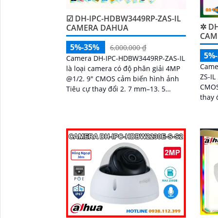
☑ DH-IPC-HDBW3449RP-ZAS-IL
✲ DH
CAMERA DAHUA
CAME
5%-35%
6,000,000 ₫
5%
Camera DH-IPC-HDBW3449RP-ZAS-IL
Came
là loại camera có độ phân giải 4MP
ZS-IL
@1/2. 9" CMOS cảm biến hình ảnh
CMOS
Tiêu cự thay đổi 2. 7 mm–13. 5
thay 
mmánh sáng kép cho chất lượng
chức
hình ảnh tốt ban đêm
chuyể
'