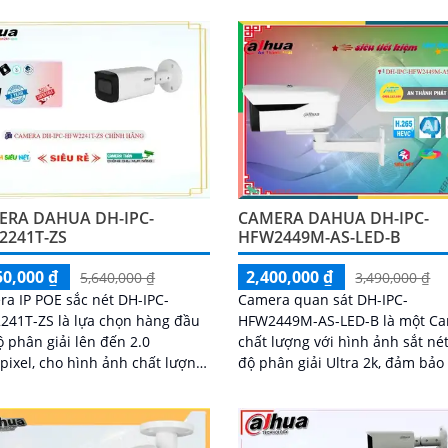
 động tầm nhìn ban đêm lên
hình ảnh màu sắc rõ nét cả tr
mic ghi âm, khe
đêm tối đến 40m và hồng ngoại
hẻ nhớ 512GB, hỗ trợ POE
50m. Camera tích hợp micro ghi âm,
khả năng nhận diện chính xác
khe cắm thẻ nhớ lên đến 512G
i và phương tiện, camera mang
khả năng phát hiện chính xác 
iải pháp giám sát an ninh
và phương tiện, nâng cao hiệu
 minh, hiệu quả phù hợp lắp
giám sát an ninh hỗ trợ PoE và 
ại gia đình, văn phòng
rẻ hiệu quả
ERA DAHUA DH-IPC-
CAMERA DAHUA DH-IPC-
2241T-ZS
HFW2449M-AS-LED-B
50,000 ₫
2,400,000 ₫
5,640,000 ₫
3,490,000 ₫
a IP POE sắc nét DH-IPC-
Camera quan sát DH-IPC-
241T-ZS là lựa chọn hàng đầu
HFW2449M-AS-LED-B là một C
ộ phân giải lên đến 2.0
chất lượng với hình ảnh sắt né
ixel, cho hình ảnh chất lượng
độ phân giải Ultra 2k, đảm bảo
t đúng tiêu chuẩn. Với khả
bạn việc quan sát chính xác và
quan sát ban...
tiết. Camera cũng...