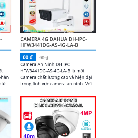
-
CAMERA 4G DAHUA DH-IPC-
HFW3441DG-AS-4G-LA-B
00 ₫
00 ₫
Camera An Ninh DH-IPC-
ột
HFW3441DG-AS-4G-LA-B là một
 phân
Camera chất lượng cao và hiện đại
trong lĩnh vực camera an ninh. Với
h
độ phân giải 4K Ultra HD, nó cho
phép người dùng giám sát và ghi lại
hình ảnh rõ nét với các chi tiết tinh
tế