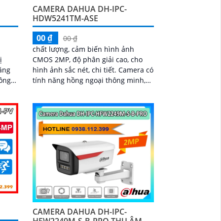
CAMERA DAHUA DH-IPC-
HDW5241TM-ASE
00 ₫
00 ₫
chất lượng, cảm biến hình ảnh
ị
CMOS 2MP, độ phân giải cao, cho
ăng
hình ảnh sắc nét, chi tiết. Camera có
ông
tính năng hồng ngoại thông minh,
,
cho phép quan sát ban đêm tới 50m
ị...
mà không bị mờ hay mất đậm
CAMERA DAHUA DH-IPC-