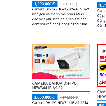
1,200,000 ₫
1,700,000 ₫
1,5
Camera DH-IPC-HFW1230V-A-I4-B-VN
Came
nhỏ gọn và mạnh mẽ hơn CMOS,
độ ph
đặc biệt phù hợp để quan sát ban
động 
đêm với khả năng hồng ngoại 50m
đến 
đảm bảo hình ảnh sắc nét. Camera
50m, 
có độ phân giải FULL HD 1080P, giúp
trong
hình ảnh thực tế và rõ nét
CAMERA DAHUA DH-IPC-
HFW3441E-AS-S2
CAM
HFW3
3,050,000 ₫
4,370,000 ₫
Camera DH-IPC-HFW3441E-AS-S2 là
5%