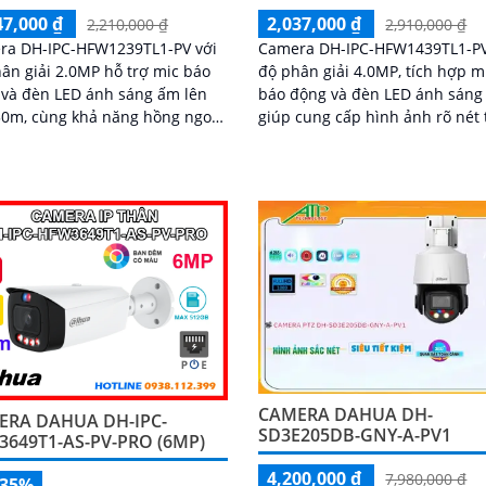
47,000 ₫
2,037,000 ₫
2,210,000 ₫
2,910,000 ₫
ra DH-IPC-HFW1239TL1-PV với
Camera DH-IPC-HFW1439TL1-PV
ân giải 2.0MP hỗ trợ mic báo
độ phân giải 4.0MP, tích hợp m
và đèn LED ánh sáng ấm lên
báo động và đèn LED ánh sáng
50m, cùng khả năng hồng ngoại
giúp cung cấp hình ảnh rõ nét 
giúp bạn quan sát rõ ràng
điều kiện thiếu sáng
 mọi điều kiện ánh sáng
CAMERA DAHUA DH-
ERA DAHUA DH-IPC-
SD3E205DB-GNY-A-PV1
649T1-AS-PV-PRO (6MP)
4,200,000 ₫
7,980,000 ₫
-35%