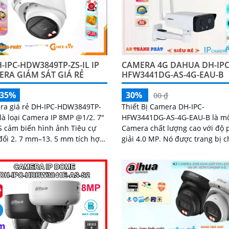
-IPC-HDW3849TP-ZS-IL IP
CAMERA 4G DAHUA DH-IPC
RA GIÁM SÁT GIÁ RẺ
HFW3441DG-AS-4G-EAU-B
-35%
30%
00 ₫
ra giá rẻ DH-IPC-HDW3849TP-
Thiết Bị Camera DH-IPC-
 là loại Camera IP 8MP @1/2. 7"
HFW3441DG-AS-4G-EAU-B là m
 cảm biến hình ảnh Tiêu cự
Camera chất lượng cao với độ
đổi 2. 7 mm–13. 5 mm tích hợp
giải 4.0 MP. Nó được trang bị chức
 năng Thu âm phát hiện
năng thông minh, bao gồm tín
n động thông...
năng Có Màu Ban Đêm