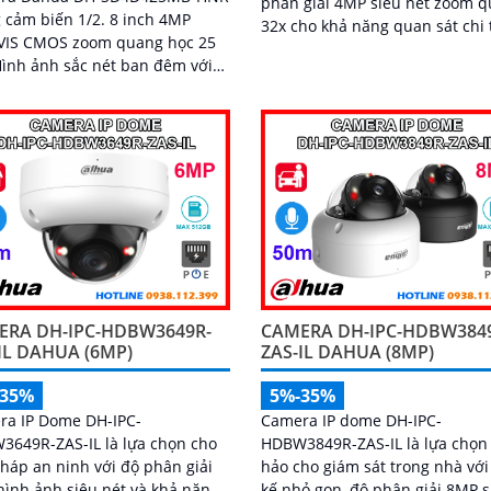
phân giải 4MP siêu nét zoom 
cảm biến 1/2. 8 inch 4MP
32x cho khả năng quan sát chi t
VIS CMOS zoom quang học 25
khoảng cách xa. Tích hợp công nghệ
hồng ngoại lên đến 250m và tí
ight tầm hồng ngoại 100 mét
năng Auto-tracking thông minh
sáng ấm 50 mét
camera dễ dàng phát hiện và t
động theo dõi mục tiêu chuyển
động
ERA DH-IPC-HDBW3649R-
CAMERA DH-IPC-HDBW384
IL DAHUA (6MP)
ZAS-IL DAHUA (8MP)
-35%
5%-35%
ra IP Dome DH-IPC-
Camera IP dome DH-IPC-
649R-ZAS-IL là lựa chọn cho
HDBW3849R-ZAS-IL là lựa chọn
pháp an ninh với độ phân giải
hảo cho giám sát trong nhà với 
ình ảnh siêu nét và khả năng
kế nhỏ gọn, độ phân giải 8MP 