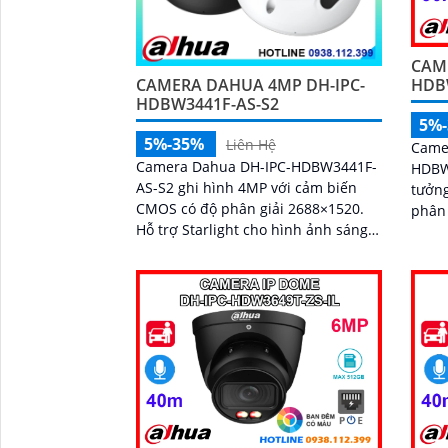
CAM
CAMERA DAHUA 4MP DH-IPC-
HDBW
HDBW3441F-AS-S2
5%
5%-35%
Liên Hệ
Came
Camera Dahua DH-IPC-HDBW3441F-
HDBW3
AS-S2 ghi hình 4MP với cảm biến
tưởng
CMOS có độ phân giải 2688×1520.
phân 
Hỗ trợ Starlight cho hình ảnh sáng
ngoạ
rõ khi ánh sáng yếu. Ống kính cố
rõ ràng. Sở hữu công 
định 3
minh
diện 
người
xác t