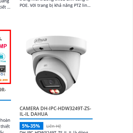
quang
POE. Với trang bị khả năng PTZ linh
iết ở
hoạt, dễ dàng thao tác xoay ngang,
xoay dọc DH-SD29204DB-GNY-W
nh
,
ự
9R-
CAMERA DH-IPC-HDW3249T-ZS-
IL-IL DAHUA
 hoàn
5%-35%
Liên Hệ
thiết
sắc
DH-IPC-HDW3249T-ZS-IL-IL là dòng