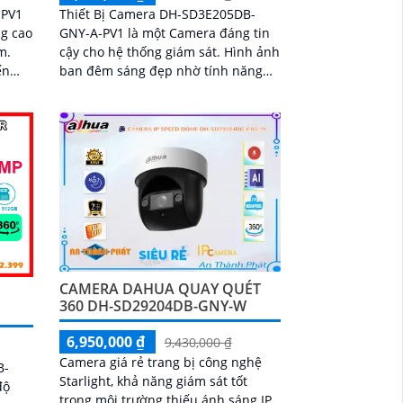
-PV1
Thiết Bị Camera DH-SD3E205DB-
g cao
GNY-A-PV1 là một Camera đáng tin
m.
cậy cho hệ thống giám sát. Hình ảnh
ến
ban đêm sáng đẹp nhờ tính năng
 xa
Hồng Ngoại 50m, giúp giám sát
ắc
trong điều kiện thiếu sáng
CAMERA DAHUA QUAY QUÉT
360 DH-SD29204DB-GNY-W
6,950,000 ₫
9,430,000 ₫
Camera giá rẻ trang bị công nghệ
B-
Starlight, khả năng giám sát tốt
độ
trong môi trường thiếu ánh sáng IP