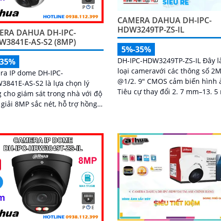
CAMERA DAHUA DH-IPC-
HDW3249TP-ZS-IL
ERA DAHUA DH-IPC-
3841E-AS-S2 (8MP)
5%-35%
DH-IPC-HDW3249TP-ZS-IL Đây l
-35%
loại cameravới các thông số 2
ra IP dome DH-IPC-
@1/2. 9" CMOS cảm biến hình 
841E-AS-S2 là lựa chọn lý
Tiêu cự thay đổi 2. 7 mm–13. 
 cho giám sát trong nhà với độ
trang bị nhận dạng người chố
giải 8MP sắc nét, hỗ trợ hồng
ngược sáng DWDR...
i ban đêm 30m và micro ghi âm
nghệ AI thông
, camera có khả năng nhận
và phân biệt chuyển động của
 và phương tiện, tăng độ chính
rong cảnh báo an ninh