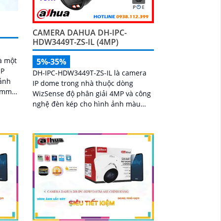
CAMERA DAHUA DH-IPC-
HDW3449T-ZS-IL (4MP)
à một
5%-35%
MP
DH-IPC-HDW3449T-ZS-IL là camera
ảnh
IP dome trong nhà thuộc dòng
5 mm
WizSense độ phân giải 4MP và công
ng
nghệ đèn kép cho hình ảnh màu
sống động tầm nhìn ban đêm lên
đến 50m. Tích hợp mic ghi âm, khe
cắm thẻ nhớ 512GB, hỗ trợ POE
cùng khả năng nhận diện chính xác
người và phương tiện, camera mang
đến giải pháp giám sát an ninh
thông minh, hiệu quả phù hợp lắp
đặt tại gia đình, văn phòng