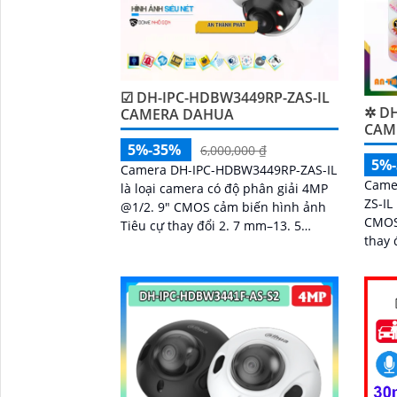
☑ DH-IPC-HDBW3449RP-ZAS-IL
✲ DH
CAMERA DAHUA
CAME
5%-35%
6,000,000 ₫
5%
Camera DH-IPC-HDBW3449RP-ZAS-IL
Came
là loại camera có độ phân giải 4MP
ZS-IL
@1/2. 9" CMOS cảm biến hình ảnh
CMOS
Tiêu cự thay đổi 2. 7 mm–13. 5
thay 
mmánh sáng kép cho chất lượng
chức
hình ảnh tốt ban đêm
chuyể
'