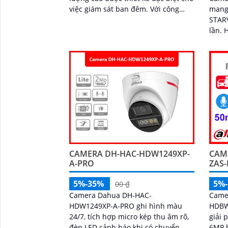
mang 
việc giám sát ban đêm. Với công
STAR
nghệ Hồng Ngoại, Camera có khả
lần. Hình ảnh sắc nét ban đêm với
năng quan sát trong khoảng cách
Starl
50m trong điều kiện ánh sáng yếu
ánh 
CAM
CAMERA DH-HAC-HDW1249XP-
ZAS-
A-PRO
5%
5%-35%
00 ₫
Came
Camera Dahua DH-HAC-
HDBW3
HDW1249XP-A-PRO ghi hình màu
giải 
24/7, tích hợp micro kép thu âm rõ,
6MP h
đèn LED cảnh báo khi có chuyển