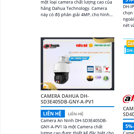
một loại camera chất lượng cao của
DH-I
hãng Dahua Technology. Camera
chọn 
này có độ phân giải 4MP, cho hình
ngoài
ảnh sắc nét và chi tiết
nét v
cho hì
trí t
chính
trợ đ
linh 
512G
CAMERA DAHUA DH-
SD3E405DB-GNY-A-PV1
CAM
LIÊN HỆ
SD4
LIÊN HỆ
Camera An Ninh DH-SD3E405DB-
5%
GNY-A-PV1 là một Camera chất
Came
lượng cao được thiết kế đặc biệt cho