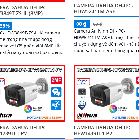
CAMERA DAHUA DH-IPC-
ERA DAHUA DH-IPC-
HDW5241TM-ASE
849T-ZS-IL (8MP)
00 ₫
00 ₫
-35%
Camera An Ninh DH-IPC-
PC-HDW3849T-ZS-IL là camera
HDW5241TM-ASE là một thiết b
me trong nhà thuộc dòng
chuyên dụng về đêm với khả n
nse với độ phân giải 8MP sắc
quan sát ban đêm thông qua c
à khả năng quan sát ban đêm
nghệ Hồng Ngoại 50m Ngoài ra
àu 40m nhờ đèn kép thông
camera còn có khả năng hiển th
 AI,
a phát hiện chính xác người
ương tiện, kết hợp micro ghi
 khe thẻ nhớ hỗ trợ đến
 đảm bảo lưu trữ linh hoạt và
ết, hỗ trợ PoE tiện lợi đây là giải
giám sát an ninh hiệu quả
ERA DAHUA DH-IPC-
CAMERA DAHUA DH-IPC-
1239TL1-PV
HFW1439TL1-PV