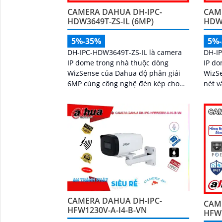
CAMERA DAHUA DH-IPC-
CAM
HDW3649T-ZS-IL (6MP)
HDW3
5%-35%
5%
DH-IPC-HDW3649T-ZS-IL là camera
DH-I
IP dome trong nhà thuộc dòng
IP do
WizSense của Dahua độ phân giải
WizSe
6MP cùng công nghệ đèn kép cho
nét v
hình ảnh màu sắc rõ nét cả trong
có m
đêm tối đến 40m và hồng ngoại xa
minh. Tích hợp công nghệ
50m. Camera tích hợp micro ghi âm,
camer
khe cắm thẻ nhớ lên đến 512GB và
và ph
khả năng phát hiện chính xác người
âm và
và phương tiện, nâng cao hiệu quả
512GB
giám sát an ninh hỗ trợ PoE và giá
chi ti
rẻ hiệu quả
pháp 
CAMERA DAHUA DH-IPC-
CAM
HFW1230V-A-I4-B-VN
HFW