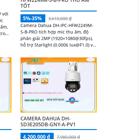
HFW2249M-S-B-PRO THU ÂM
TỐT
 với
5%-35%
3,610,000 ₫
ic
Camera Dahua DH-IPC-HFW2249M-
 ấm,
S-B-PRO tích hợp mic thu âm, độ
trong
phân giải 2MP (1920×1080@30fps),
hỗ trợ Starlight (0.0006 lux@F1.0) và
AI-ISP cho hình ảnh sắc nét ngày/
đêm
CAMERA DAHUA DH-
SD3E205DB-GNY-A-PV1
4,200,000 ₫
7,980,000 ₫