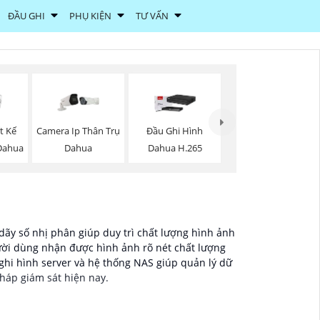
ĐẦU GHI
PHỤ KIỆN
TƯ VẤN
t Kế
Camera Ip Thân Trụ
Đầu Ghi Hình
 Dahua
Dahua
Dahua H.265
ãy số nhị phân giúp duy trì chất lượng hình ảnh
ười dùng nhận được hình ảnh rõ nét chất lượng
 ghi hình server và hệ thống NAS giúp quản lý dữ
pháp giám sát hiện nay.