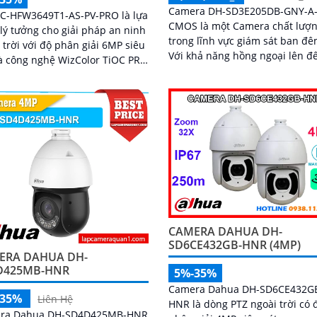
Camera DH-SD3E205DB-GNY-A
PC-HFW3649T1-AS-PV-PRO là lựa
CMOS là một Camera chất lượn
lý tưởng cho giải pháp an ninh
trong lĩnh vực giám sát ban đê
 trời với độ phân giải 6MP siêu
Với khả năng hồng ngoại lên đ
à công nghệ WizColor TiOC PRO
50m, camera này cho phép xem
nh ảnh có màu 24/7. Tích hợp
ban đêm một cách rõ ràng và s
uệ nhân tạo AI giúp phân biệt
nét
 xác người và phương tiện hỗ
àm thoại hai chiều, ghi hình
hoạt với khe thẻ nhớ lên đến
B
CAMERA DAHUA DH-
SD6CE432GB-HNR (4MP)
ERA DAHUA DH-
D425MB-HNR
5%-35%
Camera Dahua DH-SD6CE432G
-35%
Liên Hệ
HNR là dòng PTZ ngoài trời có 
ra Dahua DH-SD4D425MB-HNR