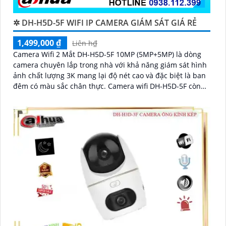
✲ DH-H5D-5F WIFI IP CAMERA GIÁM SÁT GIÁ RẺ
1,499,000 ₫
Liên h₫
Camera Wifi 2 Mắt DH-H5D-5F 10MP (5MP+5MP) là dòng
camera chuyên lắp trong nhà với khả năng giám sát hình
ảnh chất lượng 3K mang lại độ nét cao và đặc biệt là ban
đêm có màu sắc chân thực. Camera wifi DH-H5D-5F còn
giúp đảm bảo an ninh hiệu quả với tính năng phát hiện
người và thú cưng với độ chính xác cao