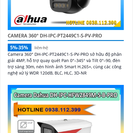
CAMERA 360° DH-IPC-PT2449C1-S-PV-PRO
5%-35%
liên hệ
Camera 360° DH-IPC-PT2449C1-S-PV-PRO sở hữu độ phân
giải 4MP, hỗ trợ quay quét Pan 0°–345° và Tilt 0°–90, đèn
trợ sáng 30m, nén hình ảnh Smart H.265+, cùng các công
nghệ xử lý WDR 120dB, BLC, HLC, 3D-NR