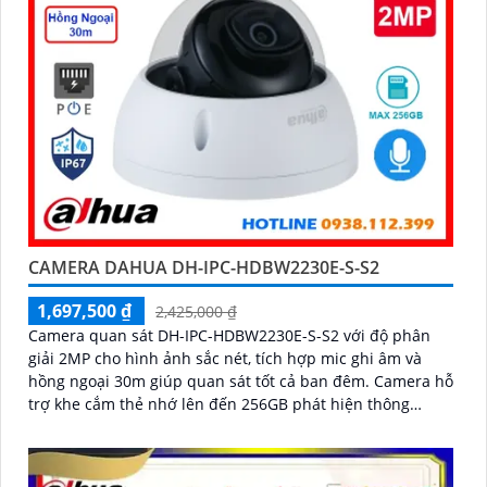
CAMERA DAHUA DH-IPC-HDBW2230E-S-S2
1,697,500 ₫
2,425,000 ₫
Camera quan sát DH-IPC-HDBW2230E-S-S2 với độ phân
giải 2MP cho hình ảnh sắc nét, tích hợp mic ghi âm và
hồng ngoại 30m giúp quan sát tốt cả ban đêm. Camera hỗ
trợ khe cắm thẻ nhớ lên đến 256GB phát hiện thông
minh, phù hợp cho gia đình, cửa hàng với giá thành hợp
lý