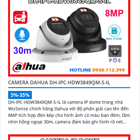
CAMERA DAHUA DH-IPC-HDW3849QM-S-IL
5%-35%
DH-IPC-HDW3849QM-S-IL là camera IP dome trong nhà
WizSense chính hãng Dahua với độ phân giải cao lên đến
8MP tích hợp đèn kép cho hình ảnh có màu ban đêm, tầm
nhìn hồng ngoại 30m, camera đảm bảo ghi hình rõ nét
trong mọi điều kiện ánh sáng. Hỗ trợ khe thẻ nhớ lên đến
512GB, tích hợp micro ghi âm, chuẩn POE và khả năng