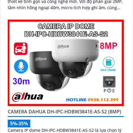
thiết kế tinh gọn và công nghệ mới. Với độ phân giải 2MP,
tầm nhìn hồng ngoại 40m, micro tích hợp ghi âm, cùng
khả năng nhận diện chính xác người và phương tiện,
camera giúp giám sát chính xác, giảm thiểu cảnh báo sai,
hỗ trợ khe thẻ nhớ lên đến 256GB và cấp nguồn PoE
CAMERA DAHUA DH-IPC-HDBW3841E-AS-S2 (8MP)
5%-35%
Camera IP dome DH-IPC-HDBW3841E-AS-S2 là lựa chọn lý