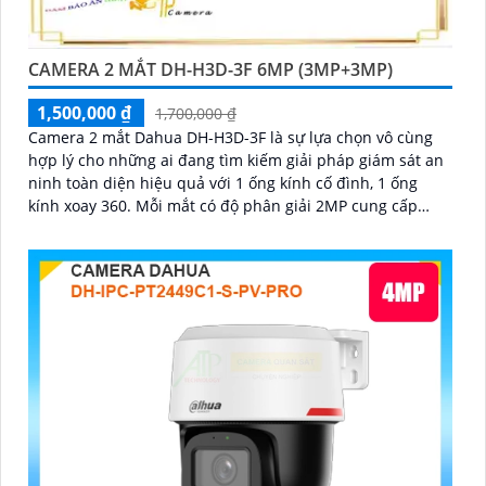
CAMERA 2 MẮT DH-H3D-3F 6MP (3MP+3MP)
1,500,000 ₫
1,700,000 ₫
Camera 2 mắt Dahua DH-H3D-3F là sự lựa chọn vô cùng
hợp lý cho những ai đang tìm kiếm giải pháp giám sát an
ninh toàn diện hiệu quả với 1 ống kính cố đình, 1 ống
kính xoay 360. Mỗi mắt có độ phân giải 2MP cung cấp
hình ảnh giám sát sắc nét, hỗ trợ ban đêm có màu, tích
hợp mic và loa đàm thoại 2 chiều, khả năng phát hiện
phân biệt người vật độ chính xác cao