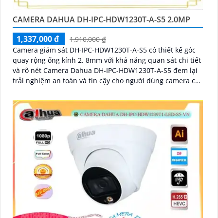
CAMERA DAHUA DH-IPC-HDW1230T-A-S5 2.0MP
1,337,000 ₫
1,910,000 ₫
Camera giám sát DH-IPC-HDW1230T-A-S5 có thiết kế góc
quay rộng ống kính 2. 8mm với khả năng quan sát chi tiết
và rõ nét Camera Dahua DH-IPC-HDW1230T-A-S5 đem lại
trải nghiệm an toàn và tin cậy cho người dùng camera có
khả năng theo dõi diện rộng phù hợp cho việc giám sát
các khu vực lớn để bảo vệ tài sản và an ninh cho gia đình,
cửa hàng hoặc doanh nghiệpThiết bị Camera giá rẻ DH-
IPC-HDW1230T-A-S5 là lựa chọn tốt cho việc lắp đặt tại
văn phòng, cửa hàng, hoặc công sở