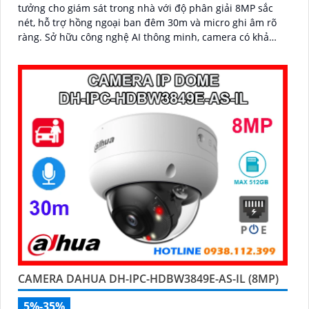
tưởng cho giám sát trong nhà với độ phân giải 8MP sắc
nét, hỗ trợ hồng ngoại ban đêm 30m và micro ghi âm rõ
ràng. Sở hữu công nghệ AI thông minh, camera có khả
năng nhận diện và phân biệt chuyển động của người và
phương tiện, tăng độ chính xác trong cảnh báo an ninh
CAMERA DAHUA DH-IPC-HDBW3849E-AS-IL (8MP)
5%-35%