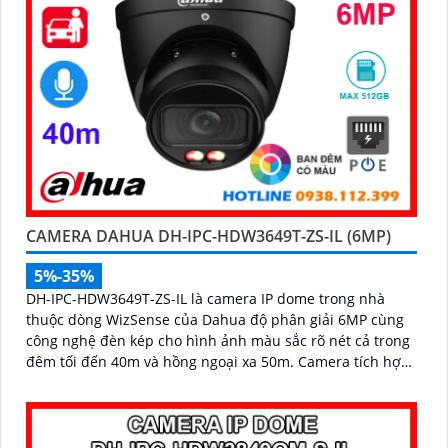
CAMERA DAHUA DH-IPC-HDW3649T-ZS-IL (6MP)
5%-35%
DH-IPC-HDW3649T-ZS-IL là camera IP dome trong nhà
thuộc dòng WizSense của Dahua độ phân giải 6MP cùng
công nghệ đèn kép cho hình ảnh màu sắc rõ nét cả trong
đêm tối đến 40m và hồng ngoại xa 50m. Camera tích hợp
micro ghi âm, khe cắm thẻ nhớ lên đến 512GB và khả
năng phát hiện chính xác người và phương tiện, nâng cao
hiệu quả giám sát an ninh hỗ trợ PoE và giá rẻ hiệu quả