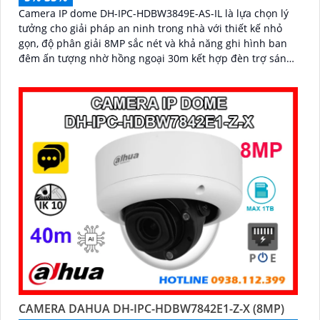
Camera IP dome DH-IPC-HDBW3849E-AS-IL là lựa chọn lý
tưởng cho giải pháp an ninh trong nhà với thiết kế nhỏ
gọn, độ phân giải 8MP sắc nét và khả năng ghi hình ban
đêm ấn tượng nhờ hồng ngoại 30m kết hợp đèn trợ sáng.
Tích hợp micro thu âm, khe cắm thẻ nhớ đến 512GB và
công nghệ AI thông minh giúp phân biệt chính xác người
và phương tiện hỗ trợ POE, giảm thiểu báo động giả hiệu
quả
CAMERA DAHUA DH-IPC-HDBW7842E1-Z-X (8MP)