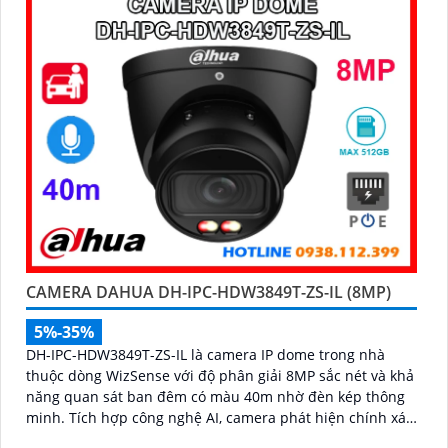
nhận diện chính xác người và phương tiện giám sát an
ninh tốt
CAMERA DAHUA DH-IPC-HDW3849T-ZS-IL (8MP)
5%-35%
DH-IPC-HDW3849T-ZS-IL là camera IP dome trong nhà
thuộc dòng WizSense với độ phân giải 8MP sắc nét và khả
năng quan sát ban đêm có màu 40m nhờ đèn kép thông
minh. Tích hợp công nghệ AI, camera phát hiện chính xác
người và phương tiện, kết hợp micro ghi âm và khe thẻ