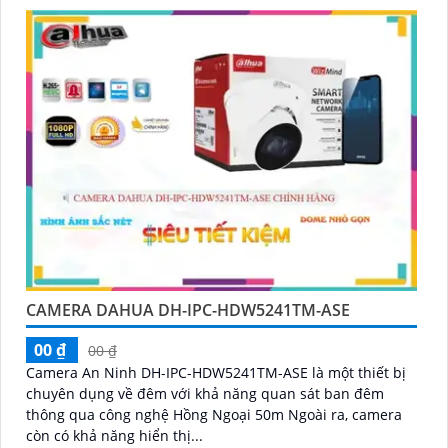
nhớ hỗ trợ đến 512GB đảm bảo lưu trữ linh hoạt và chi
tiết, hỗ trợ PoE tiện lợi đây là giải pháp giám sát an ninh
hiệu quả
CAMERA DAHUA DH-IPC-HDW5241TM-ASE
00 ₫
00 ₫
Camera An Ninh DH-IPC-HDW5241TM-ASE là một thiết bị
chuyên dụng về đêm với khả năng quan sát ban đêm
thông qua công nghệ Hồng Ngoại 50m Ngoài ra, camera
còn có khả năng hiển thị...