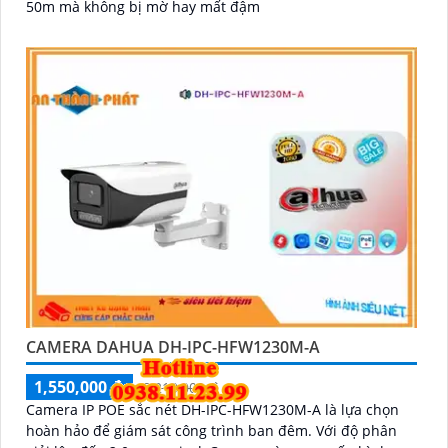
50m mà không bị mờ hay mất đậm
CAMERA DAHUA DH-IPC-HFW1230M-A
1,550,000 ₫
2,210,000 ₫
Camera IP POE sắc nét DH-IPC-HFW1230M-A là lựa chọn
hoàn hảo để giám sát công trình ban đêm. Với độ phân