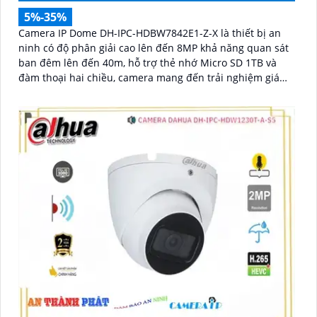
5%-35%
Camera IP Dome DH-IPC-HDBW7842E1-Z-X là thiết bị an
ninh có độ phân giải cao lên đến 8MP khả năng quan sát
ban đêm lên đến 40m, hỗ trợ thẻ nhớ Micro SD 1TB và
đàm thoại hai chiều, camera mang đến trải nghiệm giám
sát toàn diện. Đặc biệt, các tính năng AI thông minh như
nhận diện khuôn mặt và đếm người giúp nâng cao hiệu
quả quản lý và an ninh cho mọi không gian trong nhà