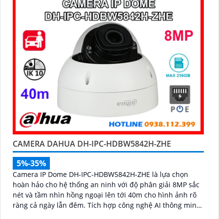
và phương tiện hỗ trợ POE, giảm thiểu báo động giả hiệu
quả
CAMERA DAHUA DH-IPC-HDBW5842H-ZHE
5%-35%
Camera IP Dome DH-IPC-HDBW5842H-ZHE là lựa chọn
hoàn hảo cho hệ thống an ninh với độ phân giải 8MP sắc
nét và tầm nhìn hồng ngoại lên tới 40m cho hình ảnh rõ
ràng cả ngày lẫn đêm. Tích hợp công nghệ AI thông minh
giúp phân biệt chuyển động giữa người và phương tiện,