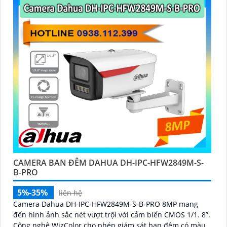
CAMERA BAN ĐÊM DAHUA DH-IPC-HFW2849M-S-
B-PRO
5%-35%
liên hệ
Camera Dahua DH-IPC-HFW2849M-S-B-PRO 8MP mang
đến hình ảnh sắc nét vượt trội với cảm biến CMOS 1/1. 8”.
Công nghệ WizColor cho phép giám sát ban đêm có màu