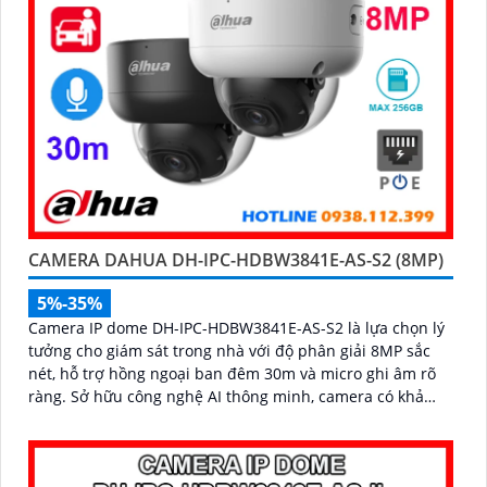
CAMERA DAHUA DH-IPC-HDBW3841E-AS-S2 (8MP)
5%-35%
Camera IP dome DH-IPC-HDBW3841E-AS-S2 là lựa chọn lý
tưởng cho giám sát trong nhà với độ phân giải 8MP sắc
nét, hỗ trợ hồng ngoại ban đêm 30m và micro ghi âm rõ
ràng. Sở hữu công nghệ AI thông minh, camera có khả
năng nhận diện và phân biệt chuyển động của người và
phương tiện, tăng độ chính xác trong cảnh báo an ninh