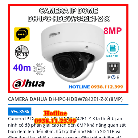
hạn chế cảnh báo sai, đi kèm khe cắm thẻ nhớ 256GB lưu
trữ lâu dài, hỗ trợ POE tiện lợi và mức giá phải chăng
CAMERA DAHUA DH-IPC-HDBW7842E1-Z-X (8MP)
5%-35%
Camera IP Dome DH-IPC-HDBW7842E1-Z-X là thiết bị an
ninh có độ phân giải cao lên đến 8MP khả năng quan sát
ban đêm lên đến 40m, hỗ trợ thẻ nhớ Micro SD 1TB và
đàm thoại hai chiều, camera mang đến trải nghiệm giám