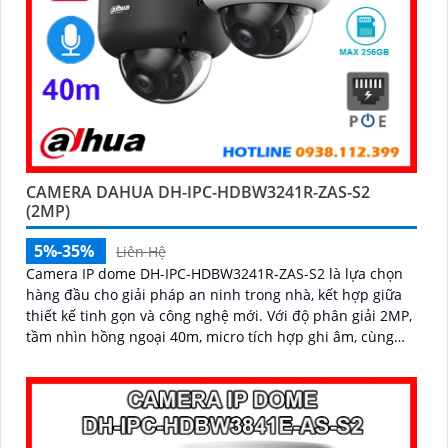
CAMERA DAHUA DH-IPC-HDBW3241R-ZAS-S2
(2MP)
5%-35%
Liên Hệ
Camera IP dome DH-IPC-HDBW3241R-ZAS-S2 là lựa chọn
hàng đầu cho giải pháp an ninh trong nhà, kết hợp giữa
thiết kế tinh gọn và công nghệ mới. Với độ phân giải 2MP,
tầm nhìn hồng ngoại 40m, micro tích hợp ghi âm, cùng
khả năng nhận diện chính xác người và phương tiện,
camera giúp giám sát chính xác, giảm thiểu cảnh báo sai,
hỗ trợ khe thẻ nhớ lên đến 256GB và cấp nguồn PoE