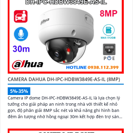
CAMERA DAHUA DH-IPC-HDBW3849E-AS-IL (8MP)
5%-35%
Camera IP dome DH-IPC-HDBW3849E-AS-IL là lựa chọn lý
tưởng cho giải pháp an ninh trong nhà với thiết kế nhỏ
gọn, độ phân giải 8MP sắc nét và khả năng ghi hình ban
đêm ấn tượng nhờ hồng ngoại 30m kết hợp đèn trợ sáng.
Tích hợp micro thu âm, khe cắm thẻ nhớ đến 512GB và
công nghệ AI thông minh giúp phân biệt chính xác người