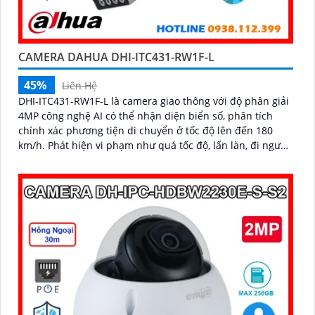
CAMERA DAHUA DHI-ITC431-RW1F-L
45%
Liên Hệ
DHI-ITC431-RW1F-L là camera giao thông với độ phân giải
4MP công nghệ AI có thể nhận diện biển số, phân tích
chính xác phương tiện di chuyển ở tốc độ lên đến 180
km/h. Phát hiện vi phạm như quá tốc độ, lấn làn, đi ngược
chiều, thiết bị còn được trang bị chống ngược sáng 140dB,
chuẩn IP67 chống nước, IK10 chống va đập, tích hợp GPS
cùng khe cắm thẻ nhớ tối đa 512GB giá rẻ