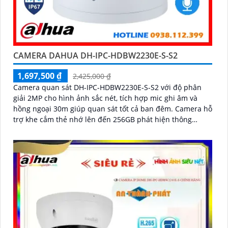
CAMERA DAHUA DH-IPC-HDBW2230E-S-S2
1,697,500 ₫
2,425,000 ₫
Camera quan sát DH-IPC-HDBW2230E-S-S2 với độ phân
giải 2MP cho hình ảnh sắc nét, tích hợp mic ghi âm và
hồng ngoại 30m giúp quan sát tốt cả ban đêm. Camera hỗ
trợ khe cắm thẻ nhớ lên đến 256GB phát hiện thông
minh, phù hợp cho gia đình, cửa hàng với giá thành hợp
lý