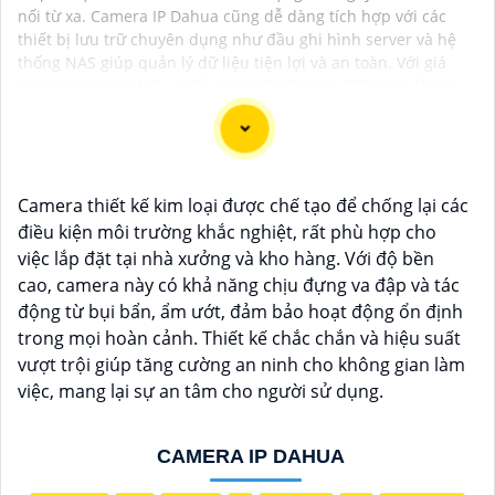
nối từ xa. Camera IP Dahua cũng dễ dàng tích hợp với các
thiết bị lưu trữ chuyên dụng như đầu ghi hình server và hệ
thống NAS giúp quản lý dữ liệu tiện lợi và an toàn. Với giá
thành hợp lý và hiệu suất vượt trội, Camera IP Dahua là lựa
chọn hàng đầu cho giải pháp giám sát hiện nay.
Camera thiết kế kim loại được chế tạo để chống lại các
Chắc chắn! Dưới đây là tư vấn cho việc lắp đặt Camera
điều kiện môi trường khắc nghiệt, rất phù hợp cho
IP Hình Sát Nét để
Hoàn toàn tin cậy
hình ảnh sắt nét:
việc lắp đặt tại nhà xưởng và kho hàng. Với độ bền
↳
1:
**Chọn địa điểm lắp đặt phù hợp**: Xác định vị
cao, camera này có khả năng chịu đựng va đập và tác
trí cần giám sát và chọn địa điểm phù hợp, nơi không
động từ bụi bẩn, ẩm ướt, đảm bảo hoạt động ổn định
bị che khuất và có góc quan sát rộng.
trong mọi hoàn cảnh. Thiết kế chắc chắn và hiệu suất
2:
**Chọn camera chất lượng**: Chọn camera IP có
vượt trội giúp tăng cường an ninh cho không gian làm
độ phân giải cao, ít nhất là 1080p để
Hoàn toàn tin cậy
việc, mang lại sự an tâm cho người sử dụng.
hình ảnh sắt nét.
⚒
3:
**Kết nối mạng**: Đảm bảo có hệ thống mạng
CAMERA IP DAHUA
ổn định và đủ băng thông để truyền tải hình ảnh mà
không gây giựt lag.