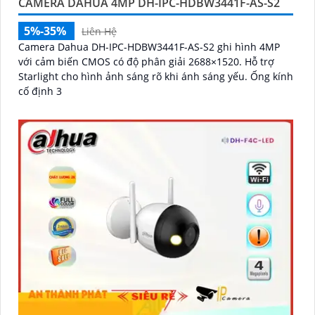
CAMERA DAHUA 4MP DH-IPC-HDBW3441F-AS-S2
5%-35%
Liên Hệ
Camera Dahua DH-IPC-HDBW3441F-AS-S2 ghi hình 4MP
với cảm biến CMOS có độ phân giải 2688×1520. Hỗ trợ
Starlight cho hình ảnh sáng rõ khi ánh sáng yếu. Ống kính
cố định 3