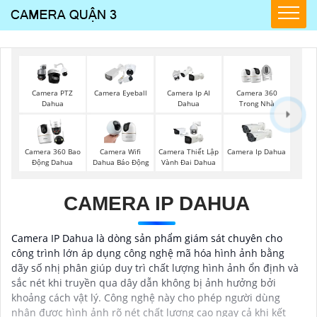
Camera PTZ
Camera Eyeball
Camera Ip AI
Camera 360
Dahua
Dahua
Trong Nhà
Camera 360 Bao
Camera Wifi
Camera Thiết Lập
Camera Ip Dahua
Động Dahua
Dahua Báo Động
Vành Đai Dahua
CAMERA IP DAHUA
Camera IP Dahua là dòng sản phẩm giám sát chuyên cho
công trình lớn áp dụng công nghệ mã hóa hình ảnh bằng
dãy số nhị phân giúp duy trì chất lượng hình ảnh ổn định và
sắc nét khi truyền qua dây dẫn không bị ảnh hưởng bởi
khoảng cách vật lý. Công nghệ này cho phép người dùng
nhận được hình ảnh rõ nét chất lượng cao ngay cả khi kết