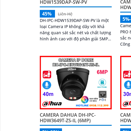
CAM
HDW1539DAP-SW-PV
HDW
45%
Liên Hệ
5%
DH-IPC-HDW1539DAP-SW-PV là một
Came
loại Camera IP không dây với khả
PRO 
năng quan sát sắc nét và chất lượng
sắc n
hình ảnh cao với độ phân giải 5MP
Công
hồng ngoại 30m full color. Được
sát b
thiết kế để đem lại trải nghiệm giám
chân
sát an toàn và hiệu quả cảnh báo
chủ động khi có phát hiện con người
phát hiện phương tiện
CAMERA DAHUA DH-IPC-
CAM
HDW3649T-ZS-IL (6MP)
HDW