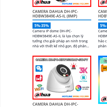
CAMERA DAHUA DH-IPC-
CAM
HDBW3849E-AS-IL (8MP)
HDB
5%-35%
5%
Camera IP dome DH-IPC-
Came
HDBW3849E-AS-IL là lựa chọn lý
HDBW
tưởng cho giải pháp an ninh trong
hảo c
nhà với thiết kế nhỏ gọn, độ phân
phân 
giải 8MP sắc nét và khả năng ghi
hồng 
hình ban đêm ấn tượng nhờ hồng
ảnh rõ
ngoại 30m kết hợp đèn trợ sáng.
hợp c
Tích hợp micro thu âm, khe cắm thẻ
phân 
nhớ đến 512GB và công nghệ AI
và ph
thông minh giúp phân biệt chính
sai, 
xác người và phương tiện hỗ trợ
lưu t
POE, giảm thiểu báo động giả hiệu
mức g
quả
CAMERA DAHUA DH-IPC-