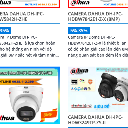
ERA DAHUA DH-IPC-
CAMERA DAHUA DH-IPC-
W5842H-ZHE
HDBW7842E1-Z-X (8MP)
-35%
5%-35%
ra IP Dome DH-IPC-
Camera IP Dome DH-IPC-
5842H-ZHE là lựa chọn hoàn
HDBW7842E1-Z-X là thiết bị an
ho hệ thống an ninh với độ
có độ phân giải cao lên đến 8
giải 8MP sắc nét và tầm nhìn
năng quan sát ban đêm lên đế
ngoại lên tới 40m cho hình
40m, hỗ trợ thẻ nhớ Micro SD 
 ràng cả ngày lẫn đêm. Tích
đàm thoại hai chiều, camera 
ông nghệ AI thông minh giúp
đến trải nghiệm giám sát toàn 
biệt chuyển động giữa người
Đặc biệt, các tính năng AI thôn
ương tiện, hạn chế cảnh báo
minh như nhận diện khuôn mặ
đi kèm khe cắm thẻ nhớ 256GB
đếm người giúp nâng cao hiệu
rữ lâu dài, hỗ trợ POE tiện lợi và
quản lý và an ninh cho mọi kh
iá phải chăng
gian trong nhà
CAMERA DAHUA DH-IPC-
HDW3249TP-ZS-IL