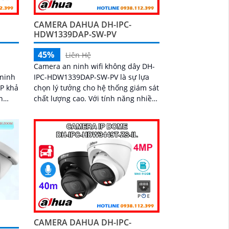
CAMERA DAHUA DH-IPC-
HDW1339DAP-SW-PV
45%
Liên Hệ
Camera an ninh wifi không dây DH-
 ninh
IPC-HDW1339DAP-SW-PV là sự lựa
MP khả
chọn lý tưởng cho hệ thống giám sát
n
chất lượng cao. Với tính năng nhiều
1TB và
tính năng thông minh tích hợp mic
mang
và loa đàm thoại 2 chiều phát hiện
diện.
người và phương tiện và độ phân
g
giải 3MP sắc nét camera giúp bảo vệ
t và
an toàn cho ngôi nhà hoặc văn
 quả
phòng của bạn
ông
CAMERA DAHUA DH-IPC-