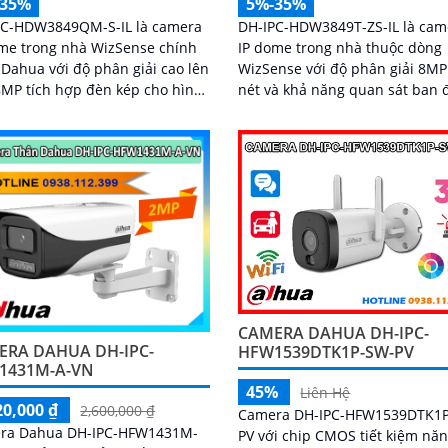
-35%
5%-35%
PC-HDW3849QM-S-IL là camera
DH-IPC-HDW3849T-ZS-IL là cam
me trong nhà WizSense chính
IP dome trong nhà thuộc dòng
Dahua với độ phân giải cao lên
WizSense với độ phân giải 8MP
MP tích hợp đèn kép cho hình
nét và khả năng quan sát ban
có màu ban đêm, tầm nhìn
có màu 40m nhờ đèn kép thôn
 ngoại 30m, camera đảm bảo
minh. Tích hợp công nghệ AI,
ình rõ nét trong mọi điều kiện
camera phát hiện chính xác ng
 khe thẻ nhớ lên
và phương tiện, kết hợp micro 
12GB, tích hợp micro ghi âm,
âm và khe thẻ nhớ hỗ trợ đến
n POE và khả năng nhận diện
512GB đảm bảo lưu trữ linh ho
 xác người và phương tiện
chi tiết, hỗ trợ PoE tiện lợi đây l
sát an ninh tốt
pháp giám sát an ninh hiệu qu
CAMERA DAHUA DH-IPC-
ERA DAHUA DH-IPC-
HFW1539DTK1P-SW-PV
1431M-A-VN
45%
Liên Hệ
20,000 ₫
2,600,000 ₫
Camera DH-IPC-HFW1539DTK1
ra Dahua DH-IPC-HFW1431M-
PV với chip CMOS tiết kiệm nă