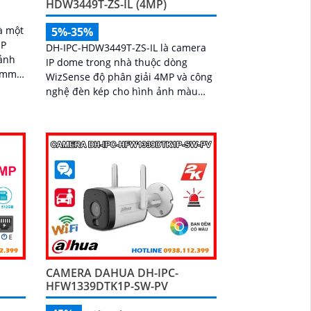
HDW3449T-ZS-IL (4MP)
à một
5%-35%
MP
DH-IPC-HDW3449T-ZS-IL là camera
ảnh
IP dome trong nhà thuộc dòng
5 mm
WizSense độ phân giải 4MP và công
ng
nghệ đèn kép cho hình ảnh màu
sống động tầm nhìn ban đêm lên
đến 50m. Tích hợp mic ghi âm, khe
cắm thẻ nhớ 512GB, hỗ trợ POE
cùng khả năng nhận diện chính xác
người và phương tiện, camera mang
đến giải pháp giám sát an ninh
thông minh, hiệu quả phù hợp lắp
đặt tại gia đình, văn phòng
CAMERA DAHUA DH-IPC-
HFW1339DTK1P-SW-PV