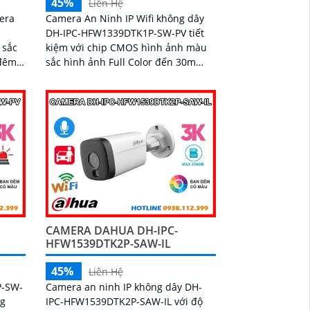
45%
Liên Hệ
era
Camera An Ninh IP Wifi không dây
DH-IPC-HFW1339DTK1P-SW-PV tiết
 sắc
kiệm với chip CMOS hình ảnh màu
 đêm
sắc hình ảnh Full Color đến 30m
g
ban đêm chất lượng 3.0 MP
ười
ghi
ạt và
à giải
ả
CAMERA DAHUA DH-IPC-
HFW1539DTK2P-SAW-IL
45%
Liên Hệ
P-SW-
Camera an ninh IP không dây DH-
ng
IPC-HFW1539DTK2P-SAW-IL với độ