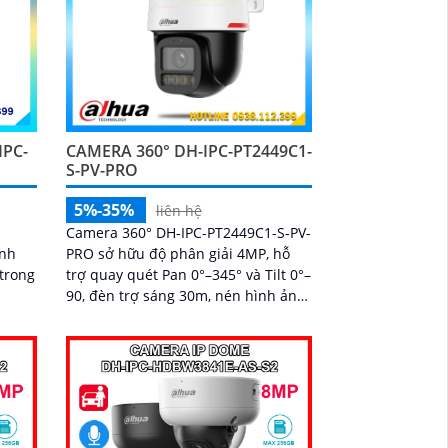
IPC-
CAMERA 360° DH-IPC-PT2449C1-
S-PV-PRO
5%-35%
liên hệ
,
Camera 360° DH-IPC-PT2449C1-S-PV-
ính
PRO sở hữu độ phân giải 4MP, hỗ
 trong
trợ quay quét Pan 0°–345° và Tilt 0°–
90, đèn trợ sáng 30m, nén hình ảnh
Smart H.265+, cùng các công nghệ
xử lý WDR 120dB, BLC, HLC, 3D-NR