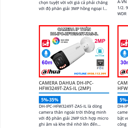
A-VN
chọn tuyệt vời với giá cả phải chăng
1/2. 
với độ phân giải 3MP hồng ngoại lên
WDR 
đến 30m có hỗ trợ công nghệ full
minh. Tích hợp mic, tầm hồng 
color có màu ban đêm tích hợp kèm
80m, 
mic ghi âm camera để giám sát và
bảo vệ tài sản của mình giá rẻ phù
hợp cho mọi gia đình.
CAMERA DAHUA DH-IPC-
CAM
HFW3249T-ZAS-IL (2MP)
HFW3
5%-35%
5%
DH-IPC-HFW3249T-ZAS-IL là dòng
DH-IP
camera thân ngoài trời thông minh
camer
với độ phân giải 2MP tích hợp micro
bật v
ghi âm và khe thẻ nhớ lên đến
công 