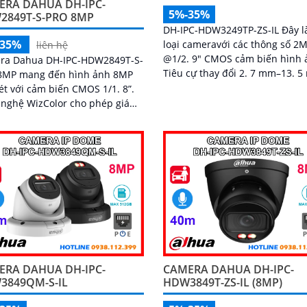
ERA DAHUA DH-IPC-
5%-35%
2849T-S-PRO 8MP
DH-IPC-HDW3249TP-ZS-IL Đây l
-35%
loại cameravới các thông số 2
liên hệ
@1/2. 9" CMOS cảm biến hình 
ra Dahua DH-IPC-HDW2849T-S-
Tiêu cự thay đổi 2. 7 mm–13. 
8MP mang đến hình ảnh 8MP
trang bị nhận dạng người chố
ét với cảm biến CMOS 1/1. 8”.
ngược sáng DWDR...
 nghệ WizColor cho phép giám
an đêm có màu sắc đẹp và
 thực
ERA DAHUA DH-IPC-
CAMERA DAHUA DH-IPC-
3849QM-S-IL
HDW3849T-ZS-IL (8MP)