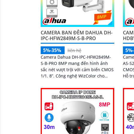
CAMERA BAN ĐÊM DAHUA DH-
CAM
IPC-HFW2849M-S-B-PRO
HDB
5%-35%
5%
liên hệ
Camera Dahua DH-IPC-HFW2849M-
Came
S-B-PRO 8MP mang đến hình ảnh
AS-S2
sắc nét vượt trội với cảm biến CMOS
CMOS 
1/1. 8”. Công nghệ WizColor cho
Hỗ tr
phép giám sát ban đêm có màu sắc
rõ khi á
đẹp và chân thực
định 