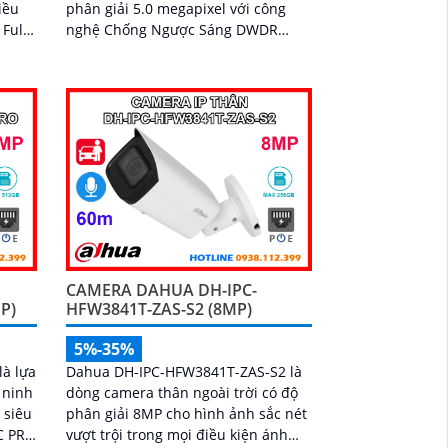
iều
phân giải 5.0 megapixel với công
Full
nghệ Chống Ngược Sáng DWDR
phân
camera giám sát truyền tải hình ảnh
p mic
Full Color trong điều kiện thiếu sáng
khoảng cách xa lên đến 30m hình
ảnh siêu nét
CAMERA DAHUA DH-IPC-
P)
HFW3841T-ZAS-S2 (8MP)
5%-35%
à lựa
Dahua DH-IPC-HFW3841T-ZAS-S2 là
 ninh
dòng camera thân ngoài trời có độ
 siêu
phân giải 8MP cho hình ảnh sắc nét
OC PRO
vượt trội trong mọi điều kiện ánh