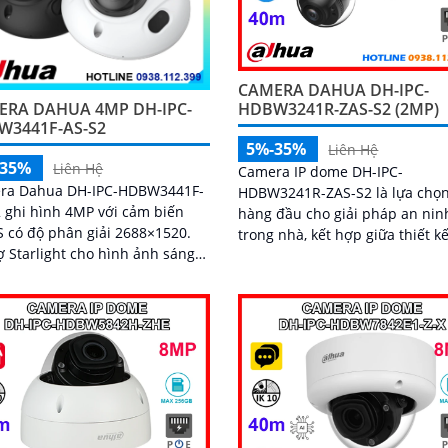
CAMERA DAHUA DH-IPC-
ERA DAHUA 4MP DH-IPC-
HDBW3241R-ZAS-S2 (2MP)
W3441F-AS-S2
5%-35%
Liên Hệ
-35%
Liên Hệ
Camera IP dome DH-IPC-
ra Dahua DH-IPC-HDBW3441F-
HDBW3241R-ZAS-S2 là lựa chọ
 ghi hình 4MP với cảm biến
hàng đầu cho giải pháp an nin
có độ phân giải 2688×1520.
trong nhà, kết hợp giữa thiết kế
ợ Starlight cho hình ảnh sáng
gọn và công nghệ mới. Với độ phân
nh sáng yếu. Ống kính cố
giải 2MP, tầm nhìn hồng ngoại
3
micro tích hợp ghi âm, cùng kh
năng nhận diện chính xác ngườ
phương tiện, camera giúp giám
chính xác, giảm thiểu cảnh báo 
hỗ trợ khe thẻ nhớ lên đến 25
và cấp nguồn PoE