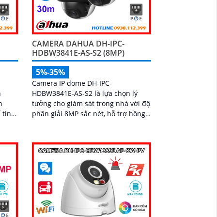
CAMERA DAHUA DH-IPC-
HDBW3841E-AS-S2 (8MP)
5%-35%
Camera IP dome DH-IPC-
n
HDBW3841E-AS-S2 là lựa chọn lý
h
tưởng cho giám sát trong nhà với độ
 tinh
phân giải 8MP sắc nét, hỗ trợ hồng
ngoại ban đêm 30m và micro ghi âm
 40m,
rõ ràng. Sở hữu công nghệ AI thông
ả
minh, camera có khả năng nhận
i và
diện và phân biệt chuyển động của
 sát
người và phương tiện, tăng độ chính
sai,
xác trong cảnh báo an ninh
6GB