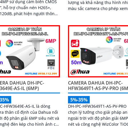
 4MP sử dụng cảm biến CMOS
lượng và khả năng thu hình nh
9”, hỗ trợ chuẩn nén H265+,
màu sắc camera cho phép xem 
120dB, phát hiện người thông
Color 30m vào ban đêm và độ 
ngoại
giải cao lên đến 5.0 MP tích hợ
chống nước...
và loa đàm thoại 2 chiều
ERA DAHUA DH-IPC-
CAMERA DAHUA DH-IPC-
649E-AS-IL (6MP)
HFW3649T1-AS-PV-PRO (6M
-35%
5%-35%
C-HFW3649E-AS-IL là dòng
DH-IPC-HFW3649T1-AS-PV-PRO l
a thân cố định của Dahua nổi
chọn lý tưởng cho giải pháp an
ới độ phân giải 6MP siêu nét và
ngoài trời với độ phân giải 6MP
nghệ đèn kép cho hình ảnh có
nét và công nghệ WizColor Ti