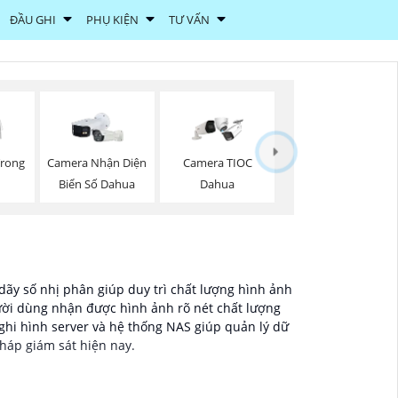
ĐẦU GHI
PHỤ KIỆN
TƯ VẤN
Trong
Camera Nhận Diện
Camera TIOC
Biển Số Dahua
Dahua
ãy số nhị phân giúp duy trì chất lượng hình ảnh
ười dùng nhận được hình ảnh rõ nét chất lượng
 ghi hình server và hệ thống NAS giúp quản lý dữ
pháp giám sát hiện nay.