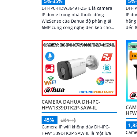
5%-35%
5%
DH-IPC-HDW3649T-ZS-IL là camera
DH-I
IP dome trong nhà thuộc dòng
IP do
WizSense của Dahua độ phân giải
hãng 
6MP cùng công nghệ đèn kép cho
đến 8
hình ảnh màu sắc rõ nét cả trong
ảnh 
đêm tối đến 40m và hồng ngoại xa
hồng
50m. Camera tích hợp micro ghi âm,
ghi h
khe cắm thẻ nhớ lên đến 512GB và
ánh sáng. Hỗ trợ
khả năng phát hiện chính xác người
đến 5
và phương tiện, nâng cao hiệu quả
chuẩ
giám sát an ninh hỗ trợ PoE và giá
chính
rẻ hiệu quả
giám 
CAMERA DAHUA DH-IPC-
CAM
HFW1339DTK2P-SAW-IL
HFW
45%
Liên Hệ
1,8
Camera IP wifi không dây DH-IPC-
Came
HFW1339DTK2P-SAW-IL là một lựa