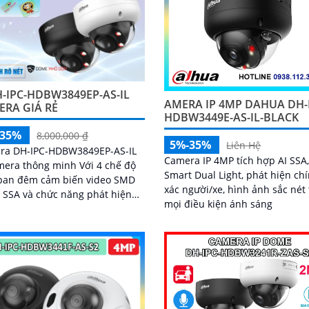
-IPC-HDBW3849EP-AS-IL
AMERA IP 4MP DAHUA DH-
ERA GIÁ RẺ
HDBW3449E-AS-IL-BLACK
-35%
8,000,000 ₫
5%-35%
Liên Hệ
ra DH-IPC-HDBW3849EP-AS-IL
Camera IP 4MP tích hợp AI SSA
mera thông minh Với 4 chế độ
Smart Dual Light, phát hiện ch
ban đêm cảm biến video SMD
xác người/xe, hình ảnh sắc nét
I SSA và chức năng phát hiện
mọi điều kiện ánh sáng
ển động thông minh camera
bảo vệ hiệu quả cho ngôi nhà
doanh nghiệp của bạn