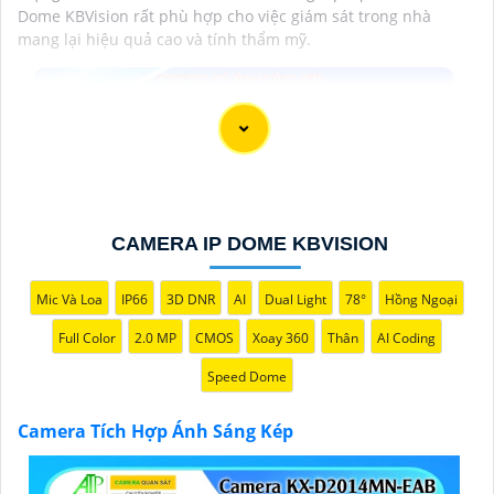
Dome KBVision rất phù hợp cho việc giám sát trong nhà
mang lại hiệu quả cao và tính thẩm mỹ.
CAMERA IP DOME KBVISION
Mic Và Loa
IP66
3D DNR
AI
Dual Light
78°
Hồng Ngoại
Full Color
2.0 MP
CMOS
Xoay 360
Thân
AI Coding
Speed Dome
Camera Tích Hợp Ánh Sáng Kép