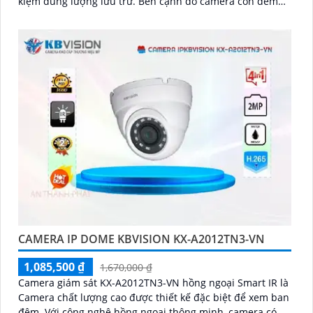
kiệm dung lượng lưu trữ. Bên cạnh đó camera còn đem
lại khả năng phát hiện thông minh như hàng rào ảo, xâm
nhập, và phân biệt người/xe (SMD Plus) bảo vệ an ninh
hiệu quả
CAMERA IP DOME KBVISION KX-A2012TN3-VN
1,085,500 ₫
1,670,000 ₫
Camera giám sát KX-A2012TN3-VN hồng ngoại Smart IR là
Camera chất lượng cao được thiết kế đặc biệt để xem ban
đêm. Với công nghệ hồng ngoại thông minh, camera có