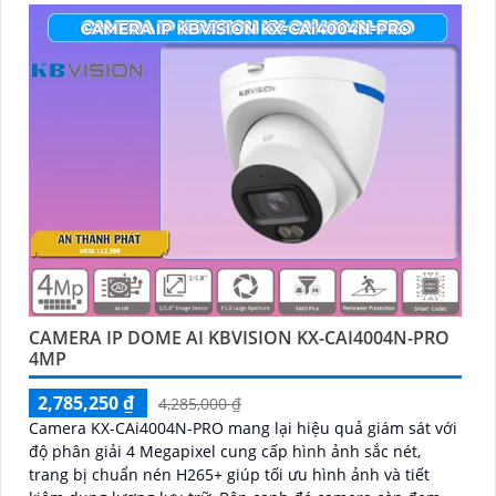
CAMERA IP DOME AI KBVISION KX-CAI4004N-PRO
4MP
2,785,250 ₫
4,285,000 ₫
Camera KX-CAi4004N-PRO mang lại hiệu quả giám sát với
độ phân giải 4 Megapixel cung cấp hình ảnh sắc nét,
trang bị chuẩn nén H265+ giúp tối ưu hình ảnh và tiết