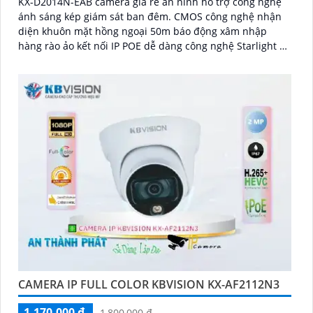
KX-D2014N-EAB camera giá rẻ an ninh hỗ trợ công nghệ
ánh sáng kép giám sát ban đêm. CMOS công nghệ nhận
diện khuôn mặt hồng ngoại 50m báo động xâm nhập
hàng rào ảo kết nối IP POE dễ dàng công nghệ Starlight hỗ
trợ hình ảnh sắc nét 2
CAMERA IP FULL COLOR KBVISION KX-AF2112N3
1,170,000 ₫
1,800,000 ₫