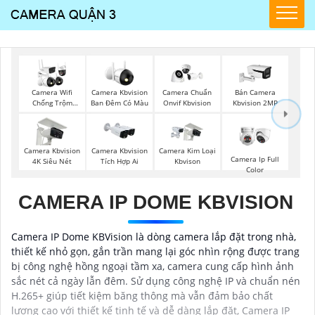
Camera Wifi
Camera Kbvision
Camera Chuẩn
Bán Camera
Chống Trộm
Ban Đêm Có Màu
Onvif Kbvision
Kbvision 2MP
Kbvision
Camera Kbvision
Camera Kbvision
Camera Kim Loại
Camera Ip Full
4K Siêu Nét
Tích Hợp Ai
Kbvison
Color
CAMERA IP DOME KBVISION
Camera IP Dome KBVision là dòng camera lắp đặt trong nhà,
thiết kế nhỏ gọn, gắn trần mang lại góc nhìn rộng được trang
bị công nghệ hồng ngoại tầm xa, camera cung cấp hình ảnh
sắc nét cả ngày lẫn đêm. Sử dụng công nghệ IP và chuẩn nén
H.265+ giúp tiết kiệm băng thông mà vẫn đảm bảo chất
lượng cao với thiết kế tinh tế và dễ dàng lắp đặt, Camera IP