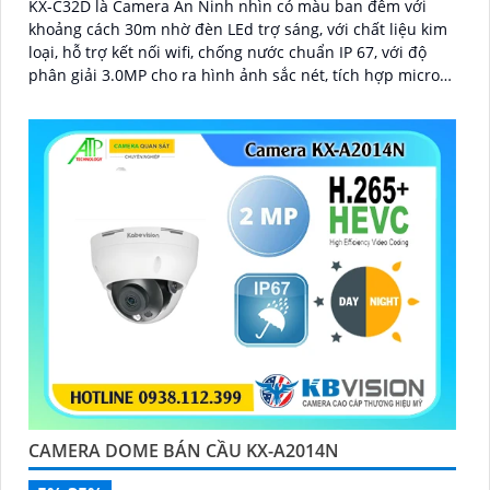
KX-C32D là Camera An Ninh nhìn có màu ban đêm với
khoảng cách 30m nhờ đèn LEd trợ sáng, với chất liệu kim
loại, hỗ trợ kết nối wifi, chống nước chuẩn IP 67, với độ
phân giải 3.0MP cho ra hình ảnh sắc nét, tích hợp micro
và khe cắm thẻ nhớ 265GB
CAMERA DOME BÁN CẦU KX-A2014N