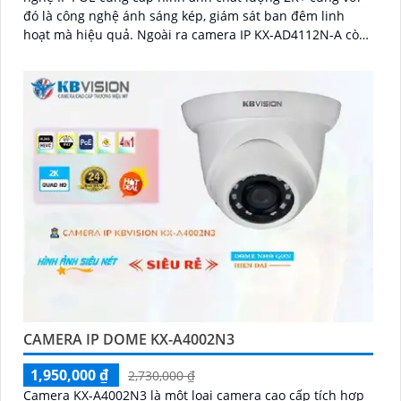
đó là công nghệ ánh sáng kép, giám sát ban đêm linh
hoạt mà hiệu quả. Ngoài ra camera IP KX-AD4112N-A còn
được nâng cao khả năng bảo vệ an ninh với trang bị tính
năng phát hiện người chính xác
CAMERA IP DOME KX-A4002N3
1,950,000 ₫
2,730,000 ₫
Camera KX-A4002N3 là một loại camera cao cấp tích hợp