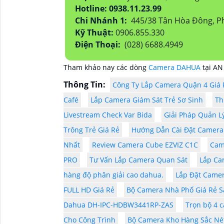
Hotline: 0938.11.23.99
Chi Nhánh 1:
445/38 Tân Hòa Đông, P
Kỹ Thuật:
0906.855.330
Điện Thoại:
(028) 6688.4949
Tham khảo nay các dòng
Camera DAHUA
tại AN
Thông Tin:
Công Ty Lắp Camera Quận 4 Giá 
Café
Lắp Camera Giám Sát Trẻ Sơ Sinh
Th
Livestream Check Var Bida
Giải Pháp Quản L
Trông Trẻ Giá Rẻ
Hướng Dẫn Cài Đặt Camera 
Nhất
Review Camera Cube EZVIZ C1C
Cam
PRO
Tư Vấn Lắp Camera Quan Sát
Lắp Ca
hàng độ phân giải cao dahua.
Lắp Đặt Camer
FULL HD Giá Rẻ
Bộ Camera Nhà Phố Giá Rẻ S
Dahua DH-IPC-HDBW3441RP-ZAS
Trọn bộ 4 c
Cho Công Trình
Bộ Camera Kho Hàng Sắc Nét