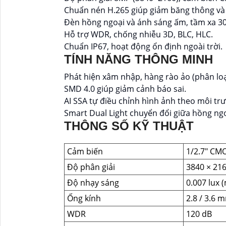
Chuẩn nén H.265 giúp giảm băng thông và 
Đèn hồng ngoại và ánh sáng ấm, tầm xa 3
Hỗ trợ WDR, chống nhiễu 3D, BLC, HLC.
Chuẩn IP67, hoạt động ổn định ngoài trời.
TÍNH NĂNG THÔNG MINH
Phát hiện xâm nhập, hàng rào ảo (phân loạ
SMD 4.0 giúp giảm cảnh báo sai.
AI SSA tự điều chỉnh hình ảnh theo môi tr
Smart Dual Light chuyển đổi giữa hồng ngo
THÔNG SỐ KỸ THUẬT
Cảm biến
1/2.7" CM
Độ phân giải
3840 × 21
Độ nhạy sáng
0.007 lux (
Ống kính
2.8 / 3.6 m
WDR
120 dB