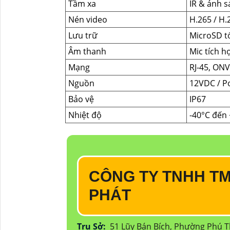
Tầm xa
IR & ánh 
Nén video
H.265 / H.
Lưu trữ
MicroSD t
Âm thanh
Mic tích h
Mạng
RJ-45, ONV
Nguồn
12VDC / P
Bảo vệ
IP67
Nhiệt độ
-40°C đến
CÔNG TY TNHH TM
PHÁT
Trụ Sở:
51 Lũy Bán Bích, Phường Phú 