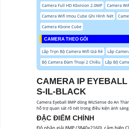
Camera Full HD Kbvision 2.0MP
Camera Wif
Camera Wifi Imou Cube Ghi Hình Nét
Camer
Camera Kbone Cube
CAMERA THEO GÓI
Lắp Trọn Bộ Camera Wifi Giá Rẻ
Lắp Camera
Bộ Camera Đàm Thoại 2 Chiều
Lắp Bộ Came
CAMERA IP EYEBALL
S-IL-BLACK
Camera Eyeball 8MP dòng WizSense do An Thành
hỗ trợ quan sát rõ nét trong điều kiện ánh sáng
ĐẶC ĐIỂM CHÍNH
Độ phân giải 8MP (3840×2160), cảm biến C