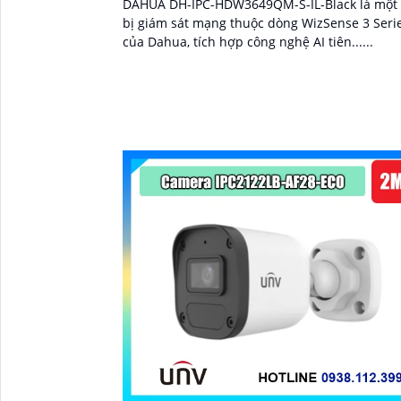
DAHUA DH-IPC-HDW3649QM-S-IL-Black là một 
bị giám sát mạng thuộc dòng WizSense 3 Seri
của Dahua, tích hợp công nghệ AI tiên......