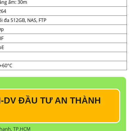
sáng ấm: 30m
264
ối đa 512GB, NAS, FTP
ợp
IF
oE
 +60°C
-DV ĐẦU TƯ AN THÀNH
Thạnh, TP.HCM