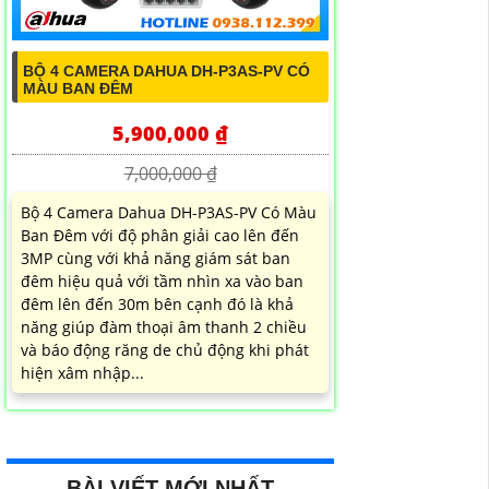
BỘ 4 CAMERA DAHUA DH-P3AS-PV CÓ
MÀU BAN ĐÊM
5,900,000 ₫
7,000,000 ₫
Bộ 4 Camera Dahua DH-P3AS-PV Có Màu
Ban Đêm với độ phân giải cao lên đến
3MP cùng với khả năng giám sát ban
đêm hiệu quả với tầm nhìn xa vào ban
đêm lên đến 30m bên cạnh đó là khả
năng giúp đàm thoại âm thanh 2 chiều
và báo động răng de chủ động khi phát
hiện xâm nhập...
BÀI VIẾT MỚI NHẤT