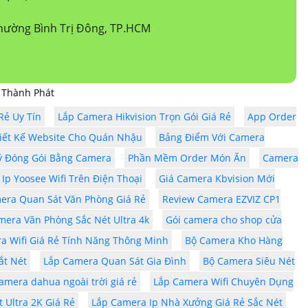
hường Bình Trị Đông, TP.HCM
 Thành Phát
Rẻ Uy Tín
Lắp Camera Hikvision Trọn Gói Giá Rẻ
App Order
iết Kế Website Cho Quán Nhậu
Bảng Điểm Với Camera
ý Đóng Gói Bằng Camera
Phần Mềm Order Món Ăn
Camera
Ip Yoosee Wifi Trên Điện Thoại
Giá Camera Kbvision Mới
era Quan Sát Văn Phòng Giá Rẻ
Review Camera EZVIZ CP1
mera Văn Phòng Sắc Nét Ultra 4k
Gói camera cho shop cửa
a Wifi Giá Rẻ Tính Năng Thông Minh
Bộ Camera Kho Hàng
ắt Nét
Lắp Camera Quan Sát Gia Đình
Bộ Camera Siêu Nét
amera dahua ngoài trời giá rẻ
Lắp Camera Wifi Chuyên Dụng
 Ultra 2K Giá Rẻ
Lắp Camera Ip Nhà Xưởng Giá Rẻ Sắc Nét