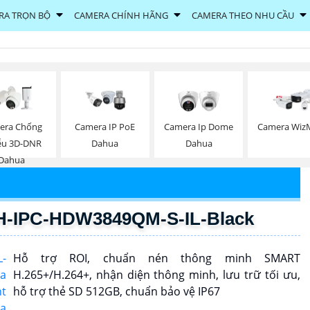
RA TRỌN BỘ
CAMERA CHÍNH HÃNG
CAMERA THEO NHU CẦU
era Chống
Camera IP PoE
Camera Ip Dome
Camera Wiz
ễu 3D-DNR
Dahua
Dahua
Dahua
H-IPC-HDW3849QM-S-IL-Black
Hỗ trợ ROI, chuẩn nén thông minh SMART
H.265+/H.264+, nhận diện thông minh, lưu trữ tối ưu,
hỗ trợ thẻ SD 512GB, chuẩn bảo vệ IP67