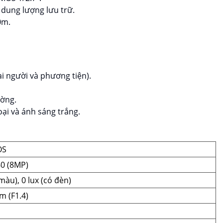
dung lượng lưu trữ.
0m.
i người và phương tiện).
ường.
ại và ánh sáng trắng.
OS
60 (8MP)
màu), 0 lux (có đèn)
m (F1.4)