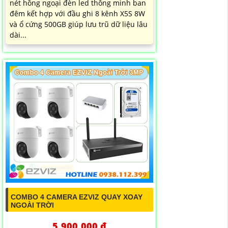
nét hồng ngoại đèn led thông minh ban
đêm kết hợp với đầu ghi 8 kênh X5S 8W
và ổ cứng 500GB giúp lưu trũ dữ liệu lâu
dài...
COMBO 4 CAMERA EZVIZ QUAY XOAY
NGOÀI TRỜI
5,900,000 ₫