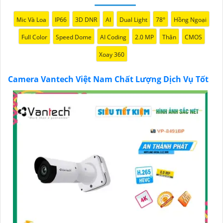
Nếu bạn đang tìm kiếm một giải pháp giám sát an
ninh tốt cho ngôi nhà hoặc doanh nghiệp của mình,
Mic Và Loa
IP66
3D DNR
AI
Dual Light
78°
Hồng Ngoại
Camera Vantech Việt Nam là một lựa chọn hàng đầu
Full Color
Speed Dome
AI Coding
2.0 MP
Thân
CMOS
mà bạn có thể tin tưởng.
Xoay 360
Camera Vantech Việt Nam Chất Lượng Dịch Vụ Tốt
'