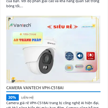
của bạn. Với độ phân giải cao và khả năng quan sát trong
bóng tối,...
CAMERA VANTECH VPH-C518AI
30%
LIÊN HỆ
Camera giá rẻ VPH-C518AI trang bị công nghệ AI hiện đại,
với khả năng hiển thị màu ban đêm. Camera cũng hỗ trợ