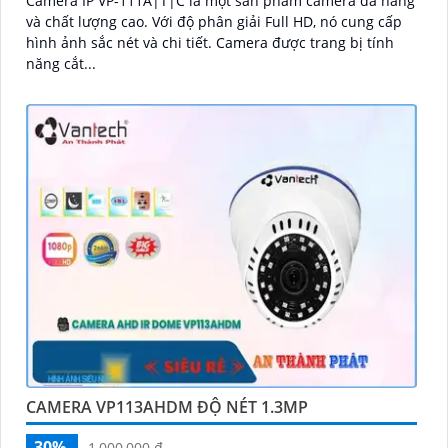
Camera IP VP-111A|T|C là một sản phẩm camera đa năng
và chất lượng cao. Với độ phân giải Full HD, nó cung cấp
hình ảnh sắc nét và chi tiết. Camera được trang bị tính
năng cắt...
CAMERA VP113AHDM ĐỘ NÉT 1.3MP
30%
1,000,000 ₫