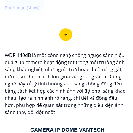
Camera Vantech là một thương hiệu camera an ninh
hàng đầu tại Việt Nam, chúng được thiết kế với công
nghệ hiện đại và chất lượng cao để khẳng định an ninh
và giám sát tốt cho ngôi nhà, cửa hàng, văn phòng
hoặc doanh nghiệp của bạn.
WDR 140dB là một công nghệ chống ngược sáng hiệu
Vantech Việt Nam cung cấp các dòng sản phẩm
quả giúp camera hoạt động tốt trong môi trường ánh
camera giám sát chất lượng cao như camera IP,
sáng khắc nghiệt, như ngoài trời hoặc dưới nắng gắt,
camera HD-TVI, camera AHD, camera wifi, camera
nơi có sự chênh lệch lớn giữa vùng sáng và tối. Công
thông minh, và nhiều hơn nữa. Các sản phẩm của
nghệ này xử lý tình huống ánh sáng không đồng đều
Vantech được sản xuất theo tiêu chuẩn chất lượng
bằng cách kết hợp các hình ảnh với độ phơi sáng khác
cao, đáng tin cậy và dễ sử dụng.
nhau, tạo ra hình ảnh rõ ràng, chi tiết và đồng đều
Điểm mạnh của Camera Vantech là chất lượng dịch vụ
hơn, phù hợp để quan sát trong những điều kiện ánh
tốt và hỗ trợ khách hàng chu đáo. Đội ngũ nhân viên
sáng thay đổi đột ngột.
kỹ thuật chuyên nghiệp của Vantech sẽ giúp bạn lựa
chọn giải pháp camera phù hợp với nhu cầu và ngân
CAMERA IP DOME VANTECH
sách của bạn.