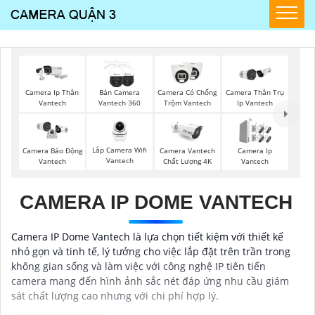
Camera Ip Thân
Bán Camera
Camera Có Chống
Camera Thân Trụ
Vantech
Vantech 360
Trộm Vantech
Ip Vantech
Lắp Camera Wifi
Camera Vantech
Camera Ip
Camera Báo Động
Vantech
Chất Lượng 4K
Vantech
Vantech
CAMERA IP DOME VANTECH
Camera IP Dome Vantech là lựa chọn tiết kiệm với thiết kế
nhỏ gọn và tinh tế, lý tưởng cho việc lắp đặt trên trần trong
không gian sống và làm việc với công nghệ IP tiên tiến
camera mang đến hình ảnh sắc nét đáp ứng nhu cầu giám
sát chất lượng cao nhưng với chi phí hợp lý.