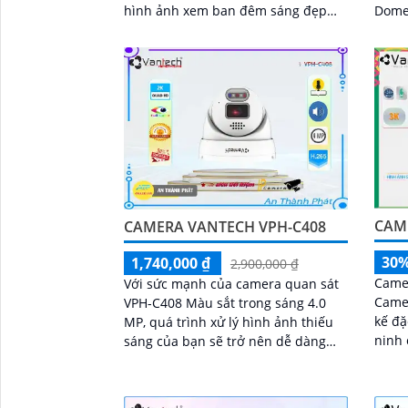
hình ảnh xem ban đêm sáng đẹp
Dome 
với tầm quan sát Hồng Ngoại lên
và độ
đến 50m
CAM
CAMERA VANTECH VPH-C408
30
1,740,000 ₫
2,900,000 ₫
Came
Với sức mạnh của camera quan sát
Camer
VPH-C408 Màu sắt trong sáng 4.0
kế đặ
MP, quá trình xử lý hình ảnh thiếu
ninh của bạn
sáng của bạn sẽ trở nên dễ dàng
và kh
hơn bao giờ hết. Điều đáng chú ý là
tối,...
camera...