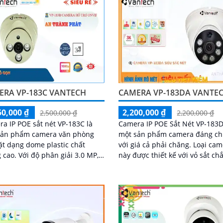
ERA VP-183C VANTECH
CAMERA VP-183DA VANTE
50,000 ₫
2,200,000 ₫
2,500,000 ₫
2,200,000 ₫
a IP POE sắt nét VP-183C là
Camera IP POE Sắt Nét VP-183D
sản phẩm camera văn phòng
một sản phẩm camera đáng ch
ặt dạng dome plastic chất
với giá cả phải chăng. Loại camera
 phân giải 3.0 MP,
này được thiết kế với vỏ sắt ch
a này mang lại hình ảnh rõ
chắn, giúp bảo vệ camera khỏi 
ặc biệt...
tác động bên ngoài