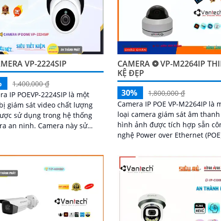
MERA VP-2224SIP
CAMERA ❂ VP-M2264IP THI
KỆ ĐẸP
%
1,400,000 ₫
30%
1,800,000 ₫
a IP POEVP-2224SIP là một
Camera IP POE VP-M2264IP là 
 bị giám sát video chất lượng
loại camera giám sát âm thanh
ược sử dụng trong hệ thống
hình ảnh được tích hợp sẵn cô
 ninh. Camera này sử
nghệ Power over Ethernet (POE
 công nghệ POE (Power over
Camera này được thiết kế để d
net) giúp dễ dàng cấp nguồn
dàng cài đặt và sử...
uyền dữ liệu thông qua một dây
uy nhất