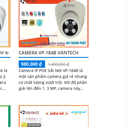
CH ✨
CAMERA VP-184B VANTECH
980,000 ₫
1,400,000 ₫
A là
Camera IP POE Sắt Nét VP-184B là
ú ý
một sản phẩm camera giá rẻ nhưng
có chất lượng vượt trội. Với độ phân
ắc
giải lên đến 1. 3 MP, camera này
các
mang lại hình ảnh rõ nét và chi tiết