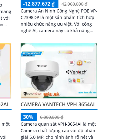
-12,877,672 ₫
42,960,000 ₫
p
Camera An Ninh Công Nghệ POE VP-
 mang
C2398DP là một sản phẩm tích hợp
t với
nhiều chức năng ưu việt. Với công
nghệ AI, camera này có khả năng
êm rõ
nhận diện và phân tích thông tin
trong hình ảnh một cách chính xác
2AI
CAMERA VANTECH VPH-3654AI
30%
6,800,000 ₫
à một
Camera quan sát VPH-3654AI là một
n
Camera chất lượng cao với độ phân
với
giải 5.0 MP, cho hình ảnh rõ nét và