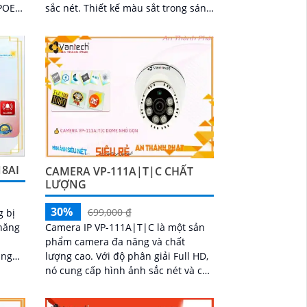
POE.
sắc nét. Thiết kế màu sắt trong sáng
hình
mang lại tính thẩm mỹ và độ bền
ghệ
cao
8AI
CAMERA VP-111A|T|C CHẤT
LƯỢNG
30%
699,000 ₫
g bị
 năng
Camera IP VP-111A|T|C là một sản
phẩm camera đa năng và chất
ăng
lượng cao. Với độ phân giải Full HD,
hiệm
nó cung cấp hình ảnh sắc nét và chi
tiết. Camera được trang bị tính năng
cắt...