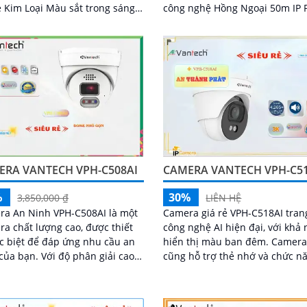
Kim Loại Màu sắt trong sáng
công nghệ Hồng Ngoại 50m IP 
 phân giải 5
Camera này có khả năng xử lý 
ảnh thiếu sáng tốt nhờ công n
Hồng Ngoại SMD
ERA VANTECH VPH-C508AI
CAMERA VANTECH VPH-C51
%
30%
3,850,000 ₫
LIÊN HỆ
ra An Ninh VPH-C508AI là một
Camera giá rẻ VPH-C518AI tran
a chất lượng cao, được thiết
công nghệ AI hiện đại, với khả
c biệt để đáp ứng nhu cầu an
hiển thị màu ban đêm. Camera
. Với độ phân giải cao
cũng hỗ trợ thẻ nhớ và chức n
ả năng quan sát trong bóng
thông minh, mang đến trải ng
tốt hơn