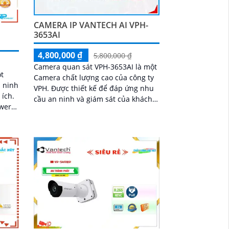
CAMERA IP VANTECH AI VPH-
3653AI
4,800,000 ₫
5,800,000 ₫
Camera quan sát VPH-3653AI là một
t
Camera chất lượng cao của công ty
n ninh
VPH. Được thiết kế để đáp ứng nhu
 ích.
cầu an ninh và giám sát của khách
ower
hàng. Camera này có độ phân giải
cao 4K,...