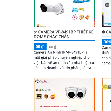
✅ CAMERA VP-8491BP THIÊT KẾ
❇ CA
DOME CHẮC CHẮN
30
00 ₫
00 ₫
Camer
Camera An Ninh IP VP-8491BP là
thiết
một giải pháp chuyên nghiệp cho
cao đ
việc bảo vệ an ninh căn nhà hoặc cơ
camera an
sở kinh doanh. Với độ phân giải cao
dụng
'
4K, camera này cho phép người
Ether
dùng xem hình ảnh sắc nét và chi
và tr
tiết từ xa
cáp d