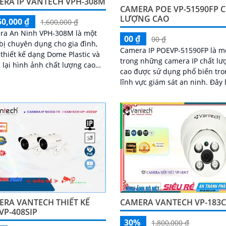
ERA IP VANTECH VPH-308M
CAMERA POE VP-51590FP 
LƯỢNG CAO
50,000 ₫
1,600,000 ₫
ra An Ninh VPH-308M là một
00 ₫
00 ₫
 bị chuyên dụng cho gia đình,
Camera IP POEVP-51590FP là m
thiết kế dạng Dome Plastic và
trong những camera IP chất lư
lại hình ảnh chất lượng cao
cao được sử dụng phổ biến tro
ộ phân giải 2.0 MP
lĩnh vực giám sát an ninh. Đây là
một camera PoE (Power over
Ethernet), có nghĩa...
ERA VANTECH THIẾT KẾ
CAMERA VANTECH VP-183C
VP-408SIP
30%
1,800,000 ₫