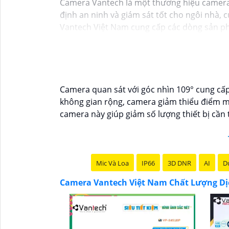
Camera Vantech là một thương hiệu camera a
định an ninh và giám sát tốt cho ngôi nhà,
Vantech Việt Nam cung cấp các dòng sản p
thông minh, và nhiều hơn nữa. Các sản phẩm
Điểm mạnh của Camera Vantech là chất lượn
giúp bạn lựa chọn giải pháp camera phù hợ
Nếu bạn đang tìm kiếm một giải pháp giám 
hàng đầu mà bạn có thể tin tưởng.
Camera quan sát với góc nhìn 109° cung cấp
không gian rộng, camera giảm thiểu điểm mù
camera này giúp giảm số lượng thiết bị cần 
Mic Và Loa
IP66
3D DNR
AI
Du
Camera Vantech Việt Nam Chất Lượng Dị