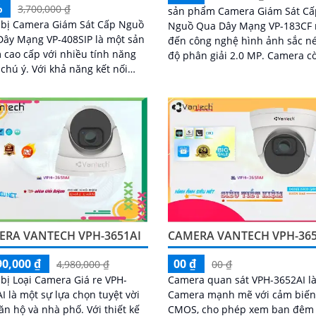
%
3,700,000 ₫
sản phẩm Camera Giám Sát Cấ
 bị Camera Giám Sát Cấp Nguồ
Nguồ Qua Dây Mạng VP-183CF
ây Mạng VP-408SIP là một sản
đến công nghệ hình ảnh sắc né
cao cấp với nhiều tính năng
độ phân giải 2.0 MP. Camera còn
i khả năng kết nối
cho phép xem hình ảnh ban đ
dây mạng, nó cho phép người
nét nhờ tích hợp...
giám sát từ xa mọi hoạt động
 khu vực được bảo vệ
ERA VANTECH VPH-3651AI
CAMERA VANTECH VPH-365
90,000 ₫
00 ₫
4,980,000 ₫
00 ₫
 bị Loại Camera Giá re VPH-
Camera quan sát VPH-3652AI l
I là một sự lựa chọn tuyệt vời
Camera mạnh mẽ với cảm biế
hộ và nhà phố. Với thiết kế
CMOS, cho phép xem ban đêm 