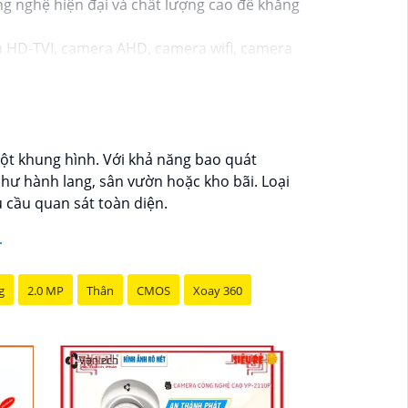
g nghệ hiện đại và chất lượng cao để khẳng
 HD-TVI, camera AHD, camera wifi, camera
, đáng tin cậy và dễ sử dụng.
viên kỹ thuật chuyên nghiệp của Vantech sẽ
 Camera Vantech Việt Nam là một lựa chọn
một khung hình. Với khả năng bao quát
hư hành lang, sân vườn hoặc kho bãi. Loại
u cầu quan sát toàn diện.
g
2.0 MP
Thân
CMOS
Xoay 360