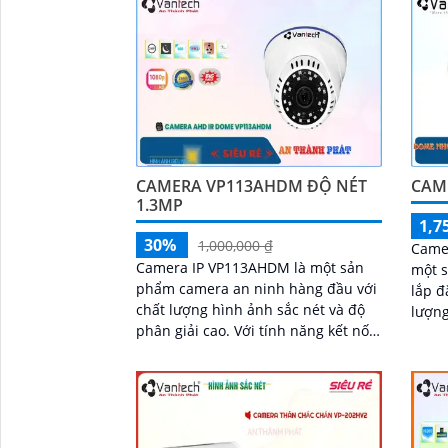
CAMERA VP113AHDM ĐỘ NÉT
CAM
1.3MP
1,7
30%
1,000,000 ₫
Camer
Camera IP VP113AHDM là một sản
một 
phẩm camera an ninh hàng đầu với
lắp đ
chất lượng hình ảnh sắc nét và độ
lượng cao. Với độ
phân giải cao. Với tính năng kết nối
camer
mạng IP, người dùng có thể truy cập
nét, đ
và kiểm soát camera từ xa bằng điện
thoại thông minh hoặc máy tính