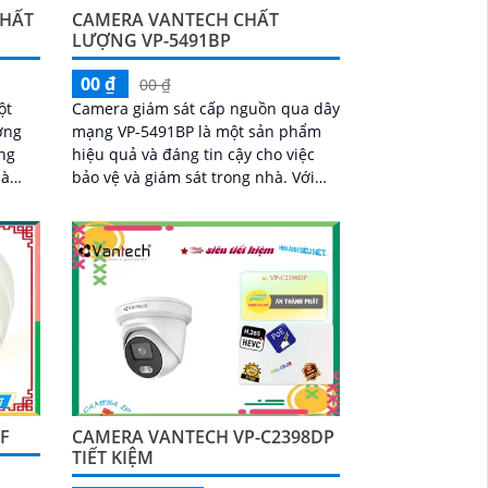
CHẤT
CAMERA VANTECH CHẤT
LƯỢNG VP-5491BP
00 ₫
00 ₫
ột
Camera giám sát cấp nguồn qua dây
ợng
mạng VP-5491BP là một sản phẩm
ng
hiệu quả và đáng tin cậy cho việc
bảo vệ và giám sát trong nhà. Với
khả năng chống ngược sáng DWDR
120db, camera...
F
CAMERA VANTECH VP-C2398DP
TIẾT KIỆM