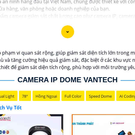
n ninh hàng đầu tại Việt Nam, chúng được thiết kế với côn
 cửa hàng, văn phòng hoặc doanh nghiệp của bạn.
hẩm camera giám sát chất lượng cao như camera IP, camera
 của Vantech được sản xuất theo tiêu chuẩn chất lượng cao
g dịch vụ tốt và hỗ trợ khách hàng chu đáo. Đội ngũ nhân 
p với nhu cầu và ngân sách của bạn.
sát an ninh tốt cho ngôi nhà hoặc doanh nghiệp của mình,
 phạm vi quan sát rộng, giúp giám sát diện tích lớn trong 
 và tăng cường hiệu quả giám sát, đặc biệt ở các khu vực n
thiết để giám sát diện tích rộng, phù hợp với môi trường yê
CAMERA IP DOME VANTECH
al Light
78°
Hồng Ngoại
Full Color
Speed Dome
AI Codin
ch Vụ Tốt