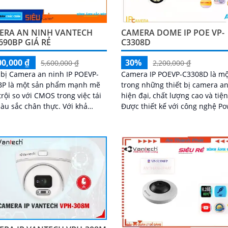
ERA AN NINH VANTECH
CAMERA DOME IP POE VP-
690BP GIÁ RẺ
C3308D
00,000 ₫
30%
5,600,000 ₫
2,200,000 ₫
 bị Camera an ninh IP POEVP-
Camera IP POEVP-C3308D là mộ
BP là một sản phẩm mạnh mẽ
trong những thiết bị camera a
trội so với CMOS trong việc tái
hiện đại, chất lượng cao và tiện
u sắc chân thực. Với khả
Được thiết kế với công nghệ P
 xem ban đêm bằng công nghệ
over Ethernet (POE), cho phép
Ngoại 80m...
truyền dữ...