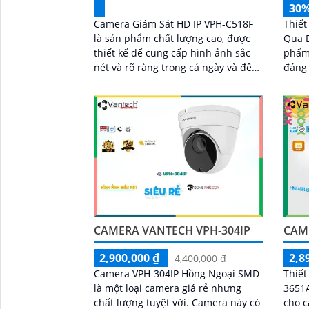
30
Camera Giám Sát HD IP VPH-C518F
Thiết
là sản phẩm chất lượng cao, được
Qua D
thiết kế để cung cấp hình ảnh sắc
phẩm 
nét và rõ ràng trong cả ngày và đêm.
đáng chú ý. Vớ
Với độ phân giải 5
qua 
dùng 
trong
CAMERA VANTECH VPH-304IP
CAM
2,900,000 ₫
2,8
4,400,000 ₫
Camera VPH-304IP Hồng Ngoại SMD
Thiết
là một loại camera giá rẻ nhưng
3651A
chất lượng tuyệt vời. Camera này có
cho căn 