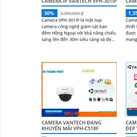
CAMERA IP VANTECH VPH-301IP
CAM
30%
1,3
2,300,000 ₫
Camera VPH-301IP là một loại
Came
camera công nghệ giám sát ban
thiết
đêm Hồng Ngoại với khả năng chiếu
được 
sáng lên đến 30m siêu sáng và đẹp
mang 
với độ phân giải FULL HD 1080P.
với đ
Camera sử dụng công...
CAMERA VANTECH ĐANG
CAM
KHUYẾN MÃI VPH-C518F
ĐẸP 