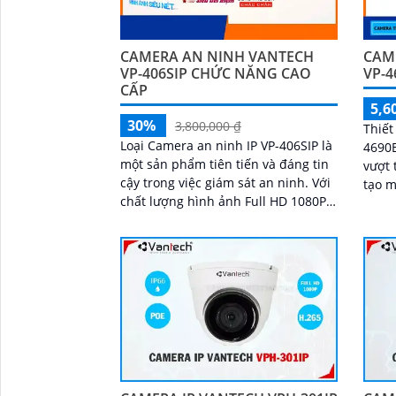
CAMERA AN NINH VANTECH
CAM
VP-406SIP CHỨC NĂNG CAO
VP-4
CẤP
5,6
30%
3,800,000 ₫
Thiết
Loại Camera an ninh IP VP-406SIP là
4690
một sản phẩm tiên tiến và đáng tin
vượt 
cậy trong việc giám sát an ninh. Với
tạo mà
chất lượng hình ảnh Full HD 1080P,
năng
nó cung cấp hình ảnh sắc nét và chi
Hồng 
tiết