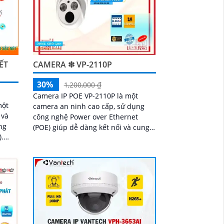
ẾT
CAMERA ❇ VP-2110P
30%
1,200,000 ₫
Camera IP POE VP-2110P là một
một
camera an ninh cao cấp, sử dụng
 và
công nghệ Power over Ethernet
ng
(POE) giúp dễ dàng kết nối và cung
).
cấp nguồn điện cho camera.
ễ
Camera được trang bị độ phân giải
Full HD 1080p, hình ảnh sắc nét và
rõ ràng