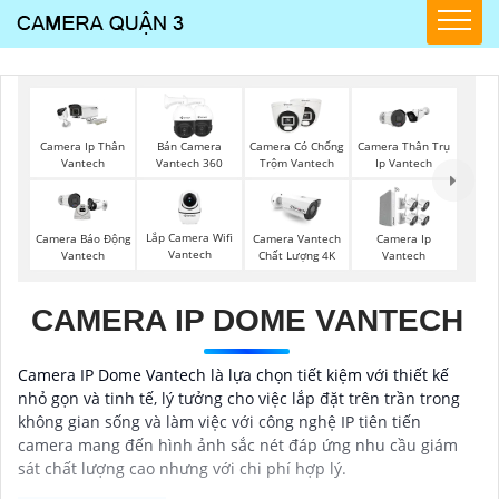
Camera Ip Thân
Bán Camera
Camera Có Chống
Camera Thân Trụ
Vantech
Vantech 360
Trộm Vantech
Ip Vantech
Lắp Camera Wifi
Camera Vantech
Camera Ip
Camera Báo Động
Vantech
Chất Lượng 4K
Vantech
Vantech
CAMERA IP DOME VANTECH
Camera IP Dome Vantech là lựa chọn tiết kiệm với thiết kế
nhỏ gọn và tinh tế, lý tưởng cho việc lắp đặt trên trần trong
không gian sống và làm việc với công nghệ IP tiên tiến
camera mang đến hình ảnh sắc nét đáp ứng nhu cầu giám
sát chất lượng cao nhưng với chi phí hợp lý.