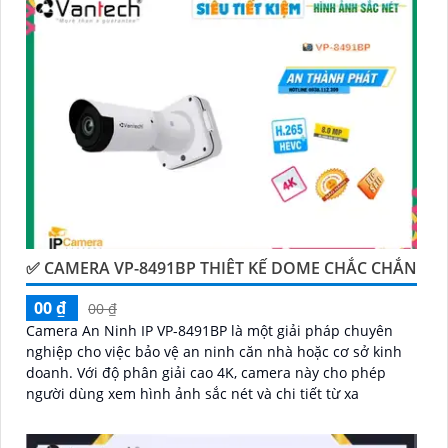
Nếu bạn đang tìm kiếm một giải pháp giám sát an
ninh tốt cho ngôi nhà hoặc doanh nghiệp của mình,
Camera Vantech Việt Nam là một lựa chọn hàng đầu
mà bạn có thể tin tưởng.
✅ CAMERA VP-8491BP THIÊT KẾ DOME CHẮC CHẮN
00 ₫
00 ₫
'
Camera An Ninh IP VP-8491BP là một giải pháp chuyên
nghiệp cho việc bảo vệ an ninh căn nhà hoặc cơ sở kinh
doanh. Với độ phân giải cao 4K, camera này cho phép
người dùng xem hình ảnh sắc nét và chi tiết từ xa