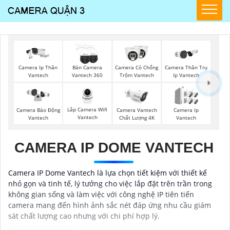
Camera Ip Thân
Bán Camera
Camera Có Chống
Camera Thân Trụ
Vantech
Vantech 360
Trộm Vantech
Ip Vantech
Lắp Camera Wifi
Camera Vantech
Camera Ip
Camera Báo Động
Vantech
Chất Lượng 4K
Vantech
Vantech
CAMERA IP DOME VANTECH
Camera IP Dome Vantech là lựa chọn tiết kiệm với thiết kế
nhỏ gọn và tinh tế, lý tưởng cho việc lắp đặt trên trần trong
không gian sống và làm việc với công nghệ IP tiên tiến
camera mang đến hình ảnh sắc nét đáp ứng nhu cầu giám
sát chất lượng cao nhưng với chi phí hợp lý.