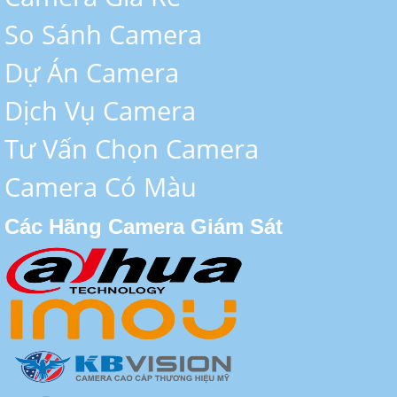
So Sánh Camera
Dự Án Camera
Dịch Vụ Camera
Tư Vấn Chọn Camera
Camera Có Màu
Các Hãng Camera Giám Sát