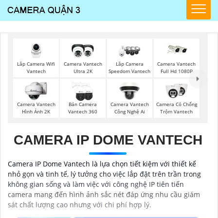
Lắp Camera Wifi
Camera Vantech
Lắp Camera
Camera Vantech
Vantech
Ultra 2K
Speedom Vantech
Full Hd 1080P
Camera Vantech
Bán Camera
Camera Vantech
Camera Có Chống
Hình Ảnh 2K
Vantech 360
Công Nghệ Ai
Trộm Vantech
CAMERA IP DOME VANTECH
Camera IP Dome Vantech là lựa chọn tiết kiệm với thiết kế
nhỏ gọn và tinh tế, lý tưởng cho việc lắp đặt trên trần trong
không gian sống và làm việc với công nghệ IP tiên tiến
camera mang đến hình ảnh sắc nét đáp ứng nhu cầu giám
sát chất lượng cao nhưng với chi phí hợp lý.