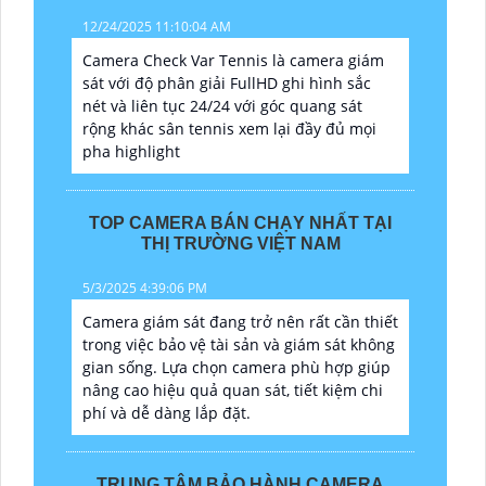
12/24/2025 11:10:04 AM
Camera Check Var Tennis là camera giám
sát với độ phân giải FullHD ghi hình sắc
nét và liên tục 24/24 với góc quang sát
rộng khác sân tennis xem lại đầy đủ mọi
pha highlight
TOP CAMERA BÁN CHẠY NHẤT TẠI
THỊ TRƯỜNG VIỆT NAM
5/3/2025 4:39:06 PM
Camera giám sát đang trở nên rất cần thiết
trong việc bảo vệ tài sản và giám sát không
gian sống. Lựa chọn camera phù hợp giúp
nâng cao hiệu quả quan sát, tiết kiệm chi
phí và dễ dàng lắp đặt.
TRUNG TÂM BẢO HÀNH CAMERA