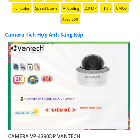
Full Color
Speed Dome
AI Coding
2.0 MP
Thân
CMOS
Xoay 360
Camera Tích Hợp Ánh Sáng Kép
CAMERA VP-4390DP VANTECH