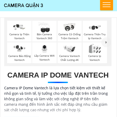
Camera Ip Thân
Bán Camera
Camera Có Chống
Camera Thân Trụ
Vantech
Vantech 360
Trộm Vantech
Ip Vantech
Lắp Camera Wifi
Camera Vantech
Camera Ip
Camera Báo Động
Vantech
Chất Lượng 4K
Vantech
Vantech
CAMERA IP DOME VANTECH
Camera IP Dome Vantech là lựa chọn tiết kiệm với thiết kế
nhỏ gọn và tinh tế, lý tưởng cho việc lắp đặt trên trần trong
không gian sống và làm việc với công nghệ IP tiên tiến
camera mang đến hình ảnh sắc nét đáp ứng nhu cầu giám
sát chất lượng cao nhưng với chi phí hợp lý.