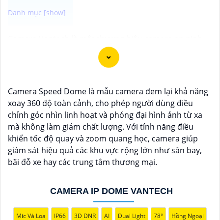
Camera Vantech là một thương hiệu camera an ninh
hàng đầu tại Việt Nam, chúng được thiết kế với công
nghệ hiện đại và chất lượng cao để khẳng định an ninh
và giám sát tốt cho ngôi nhà, cửa hàng, văn phòng
hoặc doanh nghiệp của bạn.
Camera Speed Dome là mẫu camera đem lại khả năng
Vantech Việt Nam cung cấp các dòng sản phẩm
xoay 360 độ toàn cảnh, cho phép người dùng điều
camera giám sát chất lượng cao như camera IP,
chỉnh góc nhìn linh hoạt và phóng đại hình ảnh từ xa
camera HD-TVI, camera AHD, camera wifi, camera
mà không làm giảm chất lượng. Với tính năng điều
thông minh, và nhiều hơn nữa. Các sản phẩm của
khiển tốc độ quay và zoom quang học, camera giúp
Vantech được sản xuất theo tiêu chuẩn chất lượng
giám sát hiệu quả các khu vực rộng lớn như sân bay,
cao, đáng tin cậy và dễ sử dụng.
bãi đỗ xe hay các trung tâm thương mại.
Điểm mạnh của Camera Vantech là chất lượng dịch vụ
tốt và hỗ trợ khách hàng chu đáo. Đội ngũ nhân viên
CAMERA IP DOME VANTECH
kỹ thuật chuyên nghiệp của Vantech sẽ giúp bạn lựa
chọn giải pháp camera phù hợp với nhu cầu và ngân
sách của bạn.
Mic Và Loa
IP66
3D DNR
AI
Dual Light
78°
Hồng Ngoại