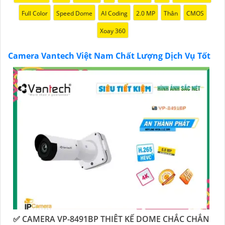
Nếu bạn đang tìm kiếm một giải pháp giám sát an
Full Color
Speed Dome
AI Coding
2.0 MP
Thân
CMOS
ninh tốt cho ngôi nhà hoặc doanh nghiệp của mình,
Camera Vantech Việt Nam là một lựa chọn hàng đầu
Xoay 360
mà bạn có thể tin tưởng.
Camera Vantech Việt Nam Chất Lượng Dịch Vụ Tốt
'
✅ CAMERA VP-8491BP THIÊT KẾ DOME CHẮC CHẮN