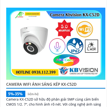
trữ tối đa thẻ nhớ 512GB
CAMERA WIFI ÁNH SÁNG KÉP KX-C52D
5%-35%
liên hệ
Camera KX-C52D sở hữu độ phân giải 5MP cùng cảm biến
CMOS 1/2. 7", cho hình ảnh rõ nét. Với công nghệ ánh sáng