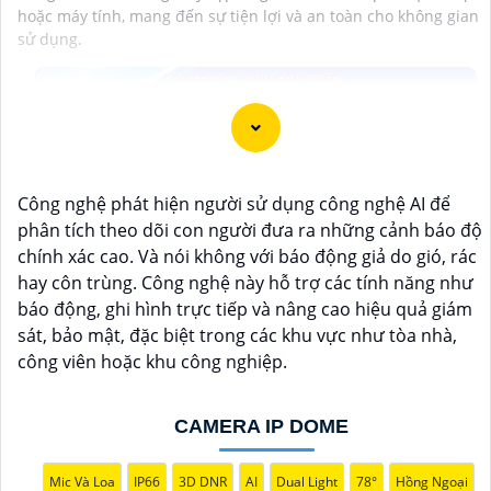
hoặc máy tính, mang đến sự tiện lợi và an toàn cho không gian
sử dụng.
Công nghệ phát hiện người sử dụng công nghệ AI để
phân tích theo dõi con người đưa ra những cảnh báo độ
chính xác cao. Và nói không với báo động giả do gió, rác
hay côn trùng. Công nghệ này hỗ trợ các tính năng như
báo động, ghi hình trực tiếp và nâng cao hiệu quả giám
sát, bảo mật, đặc biệt trong các khu vực như tòa nhà,
công viên hoặc khu công nghiệp.
CAMERA IP DOME
Mic Và Loa
IP66
3D DNR
AI
Dual Light
78°
Hồng Ngoại