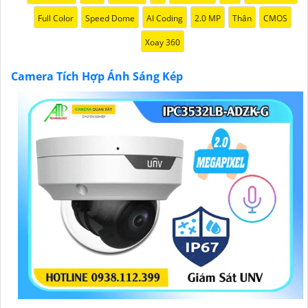
'
Full Color
Speed Dome
AI Coding
2.0 MP
Thân
CMOS
Xoay 360
Camera Tích Hợp Ánh Sáng Kép