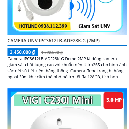
CAMERA UNV IPC3612LB-ADF28K-G (2MP)
2,450,000 ₫
1,592,500 ₫
Camera IPC3612LB-ADF28K-G Dome 2MP là dòng camera
giám sát chất lượng cao với chuẩn nén Ultra265 cho hình ảnh
sắc nét và tiết kiệm băng thông. Camera được trang bị hồng
ngoại 30m khe cắm thẻ nhớ hỗ trợ tối đa 128GB, tích hợp
micro, hỗ trợ POE và đạt chuẩn chống nước, chống bụi IP67,
phù hợp cho mọi điều kiện lắp đặt