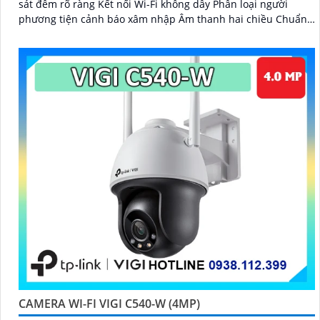
sát đêm rõ ràng Kết nối Wi-Fi không dây Phân loại người
phương tiện cảnh báo xâm nhập Âm thanh hai chiều Chuẩn
nén H.265+ Lưu trữ microSD 256GB IP66 chống nước
CAMERA WI-FI VIGI C540-W (4MP)