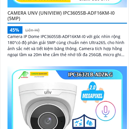
CAMERA UNV (UNIVIEW) IPC3605SB-ADF16KM-I0
(5MP)
45%
Liên Hệ
Camera IP Dome IPC3605SB-ADF16KM-I0 với góc nhìn rộng
180°có độ phân giải 5MP cùng chuẩn nén Ultra265, cho hình
ảnh sắc nét và tiết kiệm băng thông. Camera tích hợp hồng
ngoại tầm xa 20m khe cắm thẻ nhớ tối đa 256GB, micro ghi
âm và đạt chuẩn chống nước, bụi IP67, phù hợp sử dụng
trong nhà và những nơi ẩm ướt