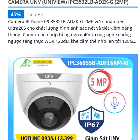
CAMERA UNV (UNIVIEW) IPC3532LB-ADZK-G (2MP)
45%
Liên Hệ
Camera IP Dome IPC3532LB-ADZK-G 2MP với chuẩn nén
Ultra265 cho chất lượng hình ảnh sắc nét và tiết kiệm băng
thông. Camera tích hợp hồng ngoại 40m, công nghệ chống
ngược sáng thực WDR 120dB, khe cắm thẻ nhớ lên tới 128GB,
chuẩn chống nước, bụi IP67 và chống va đập IK10