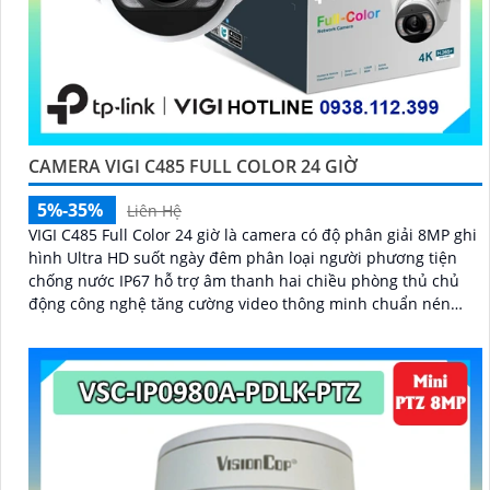
CAMERA VIGI C485 FULL COLOR 24 GIỜ
5%-35%
Liên Hệ
VIGI C485 Full Color 24 giờ là camera có độ phân giải 8MP ghi
hình Ultra HD suốt ngày đêm phân loại người phương tiện
chống nước IP67 hỗ trợ âm thanh hai chiều phòng thủ chủ
động công nghệ tăng cường video thông minh chuẩn nén
H.265+ cấp nguồn linh hoạt qua PoE hoặc DC 12V