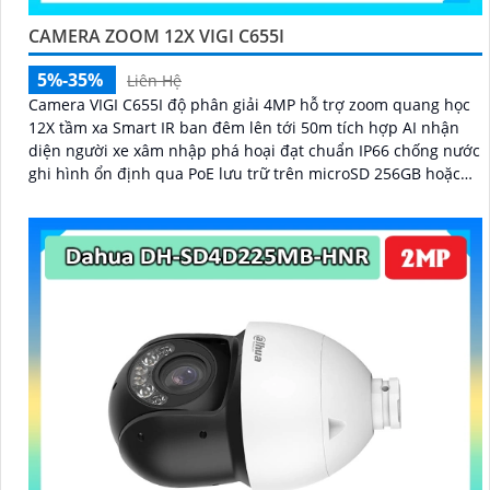
CAMERA ZOOM 12X VIGI C655I
5%-35%
Liên Hệ
Camera VIGI C655I độ phân giải 4MP hỗ trợ zoom quang học
12X tầm xa Smart IR ban đêm lên tới 50m tích hợp AI nhận
diện người xe xâm nhập phá hoại đạt chuẩn IP66 chống nước
ghi hình ổn định qua PoE lưu trữ trên microSD 256GB hoặc
đầu ghi hình giám sát qua ứng dụng VIGI tiện lợi