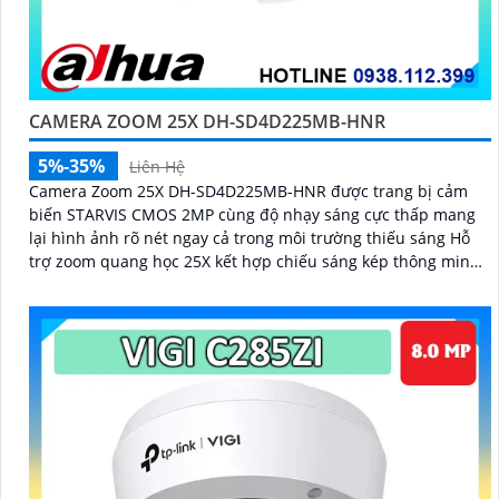
CAMERA ZOOM 25X DH-SD4D225MB-HNR
5%-35%
Liên Hệ
Camera Zoom 25X DH-SD4D225MB-HNR được trang bị cảm
biến STARVIS CMOS 2MP cùng độ nhạy sáng cực thấp mang
lại hình ảnh rõ nét ngay cả trong môi trường thiếu sáng Hỗ
trợ zoom quang học 25X kết hợp chiếu sáng kép thông minh
với tầm xa hồng ngoại 100m và LED ấm 50m Tính năng quay
quét linh hoạt cùng chuẩn chống nước IP67 giúp quan sát ổn
định ngoài trời