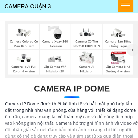
Camera Colorvu Có
Camera Xoay 360
Camera Có Thẻ
Camera Báo Động
Màu Ban Đêm
Hikvision
Nhớ SD HIKVISION
Chống Trộm
Hikvision
Camera Ip AI Full
Lắp Camea Wifi
Camera Ai
Lắp Camera Nhà
Color Hikvision
Hikvision 2K
Hikvision
Xưởng Hikvision
CAMERA IP DOME
Camera IP Dome được thiết kế tinh tế và bắt mắt phù hợp lắp
đặt trong nhà như văn phòng, cửa hàng với thiết kế dạng dome
ốp trần, camera mang lại vẻ thẩm mỹ cao và dễ dàng tích hợp
vào không gian nội thất. Camera hỗ trợ ghi hình ảnh và video vớ
độ phân giải sắc nét đảm bảo hình ảnh rõ ràng chi tiết người
dùng có thể dễ dàng truy cập và giám sát từ xa qua điện thoại