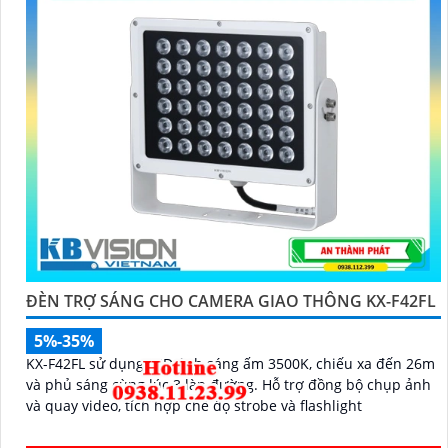
ĐÈN TRỢ SÁNG CHO CAMERA GIAO THÔNG KX-F42FL
5%-35%
KX-F42FL sử dụng LED ánh sáng ấm 3500K, chiếu xa đến 26m
và phủ sáng cùng lúc 3 làn đường. Hỗ trợ đồng bộ chụp ảnh
và quay video, tích hợp chế độ strobe và flashlight