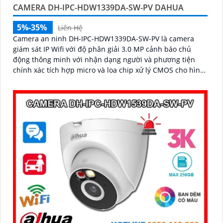
CAMERA DH-IPC-HDW1339DA-SW-PV DAHUA
5%-35%
Liên Hệ
Camera an ninh DH-IPC-HDW1339DA-SW-PV là camera
giám sát IP Wifi với độ phân giải 3.0 MP cảnh báo chủ
động thông minh với nhận dạng người và phương tiện
chính xác tích hợp micro và loa chip xử lý CMOS cho hình
ảnh đẹp công nghệ đèn trợ sáng thông minh xem ban
đêm full color 30m, phù hợp lắp đặt cho gia đình, văn
phòng, cửa hàng,