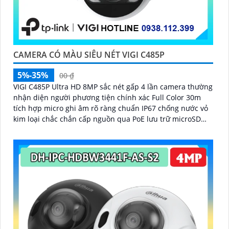
CAMERA CÓ MÀU SIÊU NÉT VIGI C485P
5%-35%
00 ₫
VIGI C485P Ultra HD 8MP sắc nét gấp 4 lần camera thường
nhận diện người phương tiện chính xác Full Color 30m
tích hợp micro ghi âm rõ ràng chuẩn IP67 chống nước vỏ
kim loại chắc chắn cấp nguồn qua PoE lưu trữ microSD
256GB nén H.265+ quản lý trên VIGI App