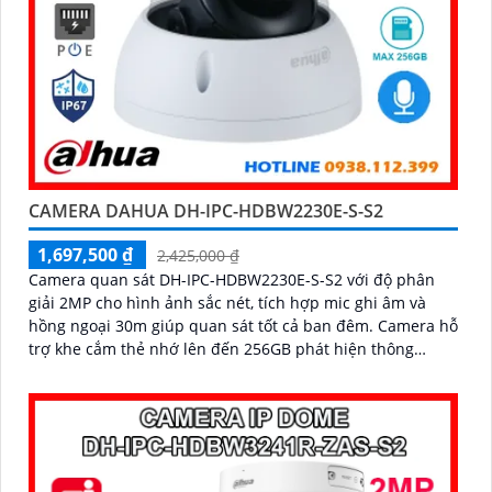
CAMERA DAHUA DH-IPC-HDBW2230E-S-S2
1,697,500 ₫
2,425,000 ₫
Camera quan sát DH-IPC-HDBW2230E-S-S2 với độ phân
giải 2MP cho hình ảnh sắc nét, tích hợp mic ghi âm và
hồng ngoại 30m giúp quan sát tốt cả ban đêm. Camera hỗ
trợ khe cắm thẻ nhớ lên đến 256GB phát hiện thông
minh, phù hợp cho gia đình, cửa hàng với giá thành hợp
lý