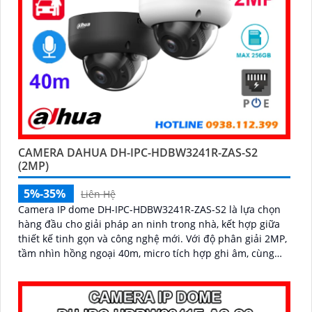
CAMERA DAHUA DH-IPC-HDBW3241R-ZAS-S2
(2MP)
5%-35%
Liên Hệ
Camera IP dome DH-IPC-HDBW3241R-ZAS-S2 là lựa chọn
hàng đầu cho giải pháp an ninh trong nhà, kết hợp giữa
thiết kế tinh gọn và công nghệ mới. Với độ phân giải 2MP,
tầm nhìn hồng ngoại 40m, micro tích hợp ghi âm, cùng
khả năng nhận diện chính xác người và phương tiện,
camera giúp giám sát chính xác, giảm thiểu cảnh báo sai,
hỗ trợ khe thẻ nhớ lên đến 256GB và cấp nguồn PoE