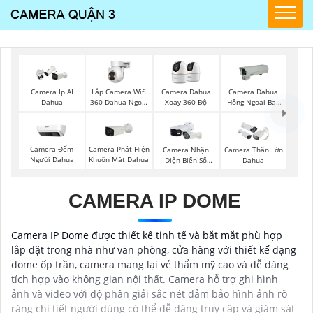
Lắp Camera Wifi
Camera Ip AI
Camera Dahua
Camera Dahua
360 Dahua Ngoài
Dahua
Xoay 360 Độ
Hồng Ngoại Ban
Trời
Đêm
Camera Đếm
Camera Phát Hiện
Camera Nhận
Camera Thân Lớn
Người Dahua
Khuôn Mặt Dahua
Diện Biển Số
Dahua
Dahua
CAMERA IP DOME
Camera IP Dome được thiết kế tinh tế và bắt mắt phù hợp
lắp đặt trong nhà như văn phòng, cửa hàng với thiết kế dạng
dome ốp trần, camera mang lại vẻ thẩm mỹ cao và dễ dàng
tích hợp vào không gian nội thất. Camera hỗ trợ ghi hình
ảnh và video với độ phân giải sắc nét đảm bảo hình ảnh rõ
ràng chi tiết người dùng có thể dễ dàng truy cập và giám sát