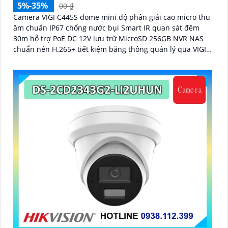
5%-35%
00 ₫
Camera VIGI C445S dome mini độ phân giải cao micro thu
âm chuẩn IP67 chống nước bụi Smart IR quan sát đêm
30m hỗ trợ PoE DC 12V lưu trữ MicroSD 256GB NVR NAS
chuẩn nén H.265+ tiết kiệm băng thông quản lý qua VIGI
App VIGI Manager trình duyệt web giám sát hiệu quả