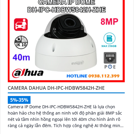
CAMERA DAHUA DH-IPC-HDBW5842H-ZHE
5%-35%
Camera IP Dome DH-IPC-HDBW5842H-ZHE là lựa chọn
hoàn hảo cho hệ thống an ninh với độ phân giải 8MP sắc
nét và tầm nhìn hồng ngoại lên tới 40m cho hình ảnh rõ
ràng cả ngày lẫn đêm. Tích hợp công nghệ AI thông minh
giúp phân biệt chuyển động giữa người và phương tiện,