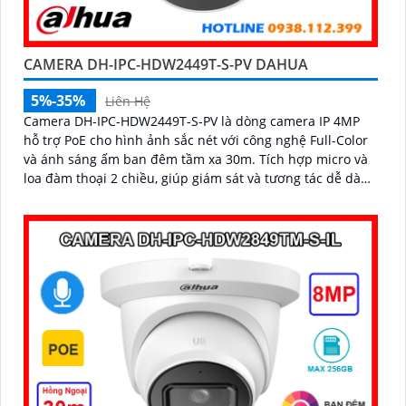
CAMERA DH-IPC-HDW2449T-S-PV DAHUA
5%-35%
Liên Hệ
Camera DH-IPC-HDW2449T-S-PV là dòng camera IP 4MP
hỗ trợ PoE cho hình ảnh sắc nét với công nghệ Full-Color
và ánh sáng ấm ban đêm tầm xa 30m. Tích hợp micro và
loa đàm thoại 2 chiều, giúp giám sát và tương tác dễ dàng
hỗ trợ khe thẻ nhớ tối đa 256GB, công nghệ nén H