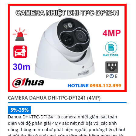
hạn chế cảnh báo sai, đi kèm khe cắm thẻ nhớ 256GB lưu
trữ lâu dài, hỗ trợ POE tiện lợi và mức giá phải chăng
CAMERA DAHUA DHI-TPC-DF1241 (4MP)
5%-35%
Dahua DHI-TPC-DF1241 là camera nhiệt giám sát toàn
diện với độ phân giải 4MP sắc nét nổi bật với các tính
năng thông minh như phát hiện người, phương tiện, hành
vi hút thuốc và cuộc gọi, cùng tầm nhìn hồng ngoại xa tới