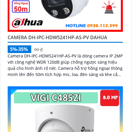
CAMERA DH-IPC-HDW5241HP-AS-PV DAHUA
5%-35%
00 ₫
Camera DH-IPC-HDW5241HP-AS-PV là dòng camera IP 2MP
với công nghệ WDR 120dB giúp chống ngược sáng hiệu
quả cho hình ảnh rõ nét. Camera hỗ trợ hồng ngoại thông
minh lên đến 50m tích hợp mic, loa, đèn sáng và khe cắm
thẻ nhớ 256GB