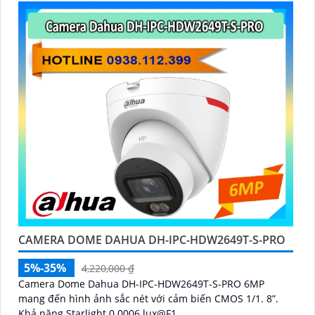
CAMERA DOME DAHUA DH-IPC-HDW2649T-S-PRO
5%-35%
4,220,000 ₫
Camera Dome Dahua DH-IPC-HDW2649T-S-PRO 6MP
mang đến hình ảnh sắc nét với cảm biến CMOS 1/1. 8”.
Khả năng Starlight 0.0006 lux@F1