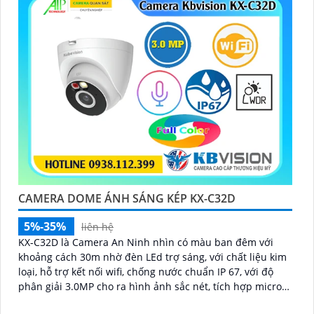
CAMERA DOME ÁNH SÁNG KÉP KX-C32D
5%-35%
liên hệ
KX-C32D là Camera An Ninh nhìn có màu ban đêm với
khoảng cách 30m nhờ đèn LEd trợ sáng, với chất liệu kim
loại, hỗ trợ kết nối wifi, chống nước chuẩn IP 67, với độ
phân giải 3.0MP cho ra hình ảnh sắc nét, tích hợp micro
và khe cắm thẻ nhớ 265GB