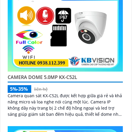
CAMERA DOME 5.0MP KX-C52L
5%-35%
liên hệ
Camera quan sát KX-C52L được kết hợp giữa giá rẻ và khả
năng micro và loa nghe nói cùng một lúc. Camera IP
không dây này trang bị 2 chế độ hồng ngoại và led trợ
sáng giúp giám sát ban đêm hiệu quả, thiết kế dome nhỏ
gọn cho ra gốc nhìn rộng đáng để tham khảo