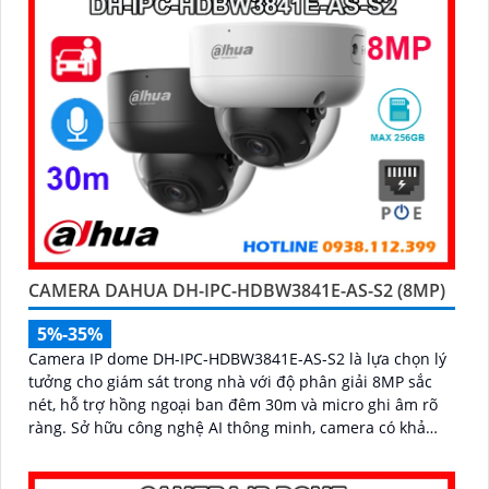
CAMERA DAHUA DH-IPC-HDBW3841E-AS-S2 (8MP)
5%-35%
Camera IP dome DH-IPC-HDBW3841E-AS-S2 là lựa chọn lý
tưởng cho giám sát trong nhà với độ phân giải 8MP sắc
nét, hỗ trợ hồng ngoại ban đêm 30m và micro ghi âm rõ
ràng. Sở hữu công nghệ AI thông minh, camera có khả
năng nhận diện và phân biệt chuyển động của người và
phương tiện, tăng độ chính xác trong cảnh báo an ninh