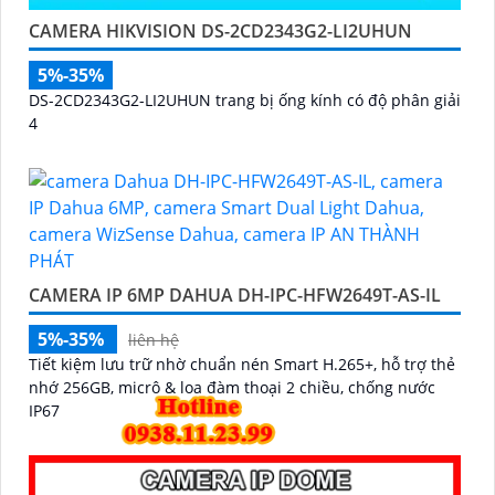
CAMERA HIKVISION DS-2CD2343G2-LI2UHUN
5%-35%
DS-2CD2343G2-LI2UHUN trang bị ống kính có độ phân giải
4
CAMERA IP 6MP DAHUA DH-IPC-HFW2649T-AS-IL
5%-35%
liên hệ
Tiết kiệm lưu trữ nhờ chuẩn nén Smart H.265+, hỗ trợ thẻ
nhớ 256GB, micrô & loa đàm thoại 2 chiều, chống nước
IP67