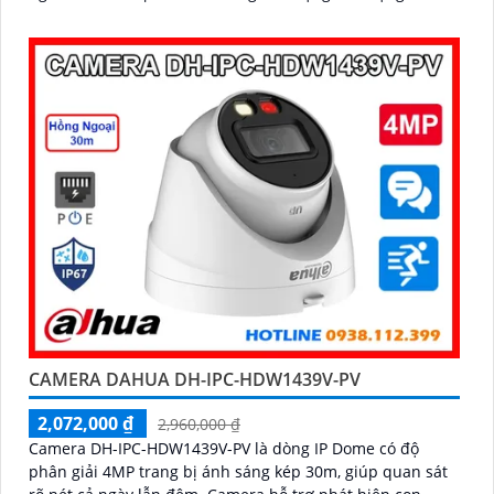
cao an ninh hiệu quả
CAMERA DAHUA DH-IPC-HDW1439V-PV
2,072,000 ₫
2,960,000 ₫
Camera DH-IPC-HDW1439V-PV là dòng IP Dome có độ
phân giải 4MP trang bị ánh sáng kép 30m, giúp quan sát