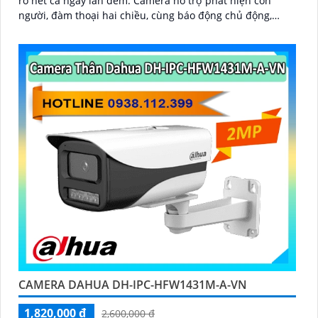
rõ nét cả ngày lẫn đêm. Camera hỗ trợ phát hiện con
người, đàm thoại hai chiều, cùng báo động chủ động,
mang lại giải pháp an ninh hiệu quả
CAMERA DAHUA DH-IPC-HFW1431M-A-VN
1,820,000 ₫
2,600,000 ₫