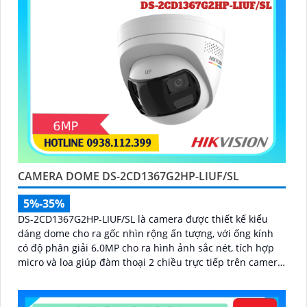
CAMERA DOME DS-2CD1367G2HP-LIUF/SL
5%-35%
DS-2CD1367G2HP-LIUF/SL là camera được thiết kế kiểu
dáng dome cho ra gốc nhìn rộng ấn tượng, với ống kính
có độ phân giải 6.0MP cho ra hình ảnh sắc nét, tích hợp
micro và loa giúp đàm thoại 2 chiều trực tiếp trên camera,
trang bị chống nước IP 67