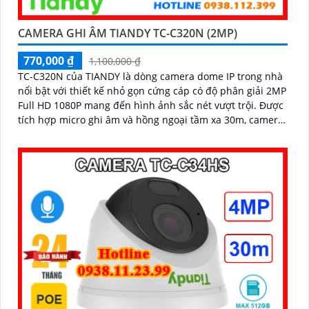
CAMERA GHI ÂM TIANDY TC-C320N (2MP)
770,000 ₫
1,100,000 ₫
TC-C320N của TIANDY là dòng camera dome IP trong nhà
nổi bật với thiết kế nhỏ gọn cứng cáp có độ phân giải 2MP
Full HD 1080P mang đến hình ảnh sắc nét vượt trội. Được
tích hợp micro ghi âm và hồng ngoại tầm xa 30m, camera
đảm bảo ghi hình rõ ràng cả ngày lẫn đêm