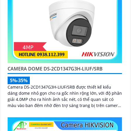
CAMERA DOME DS-2CD1347G3H-LIUF/SRB
5%-35%
Camera DS-2CD1347G3H-LIUF/SRB được thiết kế kiểu
dáng dome nhỏ gọn cho ra gốc nhìn rộng lớn, với độ phân
giải 4.0MP cho ra hình ảnh sắc nét, có thể quan sát có
màu vào ban đêm nhờ đèn trợ sáng trang bị trên camera,
chuẩn chống nước IP 67, hỗ trợ cấp nguồn qua dây mạng
bằng công nghệ PoE