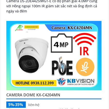
Camera DS-2DE4425IWG1-E có độ phân giải 4.0MP cùng
với Hồng ngoại 100m IR giám sát sắc nét và ổng định cả
ngày và đêm
CAMERA DOME KX-C4204MN
5%-35%
liên hệ