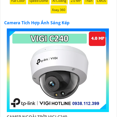
Full Color
Speed Dome
AI Coding
2.0 MP
Thân
CMOS
Xoay 360
Camera Tích Hợp Ánh Sáng Kép
CAMER NGOÀI TRỜI VIGI C240