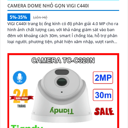
CAMERA DOME NHỎ GỌN VIGI C440I
5%-35%
Liên Hệ
VIGI C440I trang bị ống kính có độ phân giải 4.0 MP cho ra
hình ảnh chất lượng cao, với khả năng giám sát vào ban
đêm với khoảng cách 30m, smart Ỉ chống lóa, hỗ trợ phân
loại người, phương tiện, phát hiện xâm nhập, vượt ranh
giới, hỗ trợ cấp nguồn qua dây mạng PoE