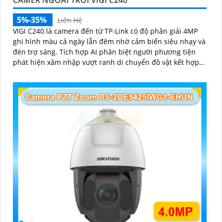
5%-35%
Liên Hệ
VIGI C240 là camera đến từ TP-Link có độ phân giải 4MP
ghi hình màu cả ngày lẫn đêm nhờ cảm biến siêu nhạy và
đèn trợ sáng. Tích hợp AI phân biệt người phương tiện
phát hiện xâm nhập vượt ranh di chuyển đồ vật kết hợp
hỗ trợ ghi âm, chuẩn IP67, IK10 chống nước chống phá,
nén H