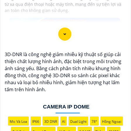
từ xa qua điện thoại hoặc máy tính, mang đến sự tiện lợi và
an toàn cho không gian sử dụng.
3D-DNR là công nghệ giảm nhiễu kỹ thuật số giúp cải
thiện chất lượng hình ảnh, đặc biệt trong môi trường
ánh sáng yếu. Bằng cách phân tích nhiều khung hình
đồng thời, công nghệ 3D-DNR so sánh các pixel khác
nhau và loại bỏ nhiễu hình, giảm hiện tượng hạt lấm
tấm trên hình ảnh.
CAMERA IP DOME
Mic Và Loa
IP66
3D DNR
AI
Dual Light
78°
Hồng Ngoại
'