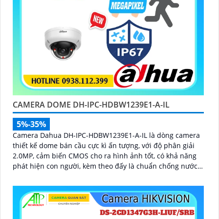
CAMERA DOME DH-IPC-HDBW1239E1-A-IL
5%-35%
Camera Dahua DH-IPC-HDBW1239E1-A-IL là dòng camera
thiết kế dome bán cầu cực kì ấn tượng, với độ phân giải
2.0MP, cảm biến CMOS cho ra hình ảnh tốt, có khả năng
phát hiện con người, kèm theo đấy là chuẩn chống nước
IP 67, biên độ hoạt động lớn có thể lắp tại môi trường
lạnh giá