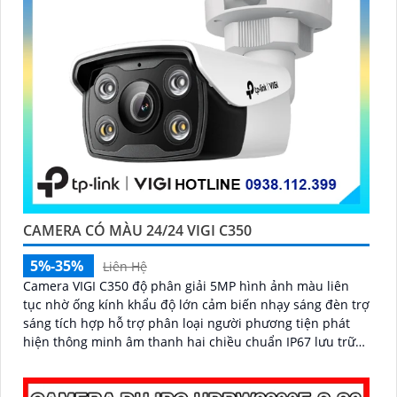
CAMERA CÓ MÀU 24/24 VIGI C350
5%-35%
Liên Hệ
Camera VIGI C350 độ phân giải 5MP hình ảnh màu liên
tục nhờ ống kính khẩu độ lớn cảm biến nhạy sáng đèn trợ
sáng tích hợp hỗ trợ phân loại người phương tiện phát
hiện thông minh âm thanh hai chiều chuẩn IP67 lưu trữ
linh hoạt khe thẻ SD 256GB hỗ trợ chuẩn nén H.265+