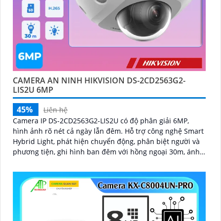
CAMERA AN NINH HIKVISION DS-2CD2563G2-
LIS2U 6MP
45%
Liên hệ
Camera IP DS-2CD2563G2-LIS2U có độ phân giải 6MP,
hình ảnh rõ nét cả ngày lẫn đêm. Hỗ trợ công nghệ Smart
Hybrid Light, phát hiện chuyển động, phân biệt người và
phương tiện, ghi hình ban đêm với hồng ngoại 30m, ánh
sáng kép, và phát hiện xâm nhập