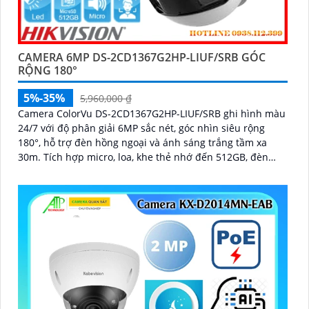
CAMERA 6MP DS-2CD1367G2HP-LIUF/SRB GÓC
RỘNG 180°
5%-35%
5,960,000 ₫
Camera ColorVu DS-2CD1367G2HP-LIUF/SRB ghi hình màu
24/7 với độ phân giải 6MP sắc nét, góc nhìn siêu rộng
180°, hỗ trợ đèn hồng ngoại và ánh sáng trắng tầm xa
30m. Tích hợp micro, loa, khe thẻ nhớ đến 512GB, đèn
cảnh báo xanh đỏ và chống nước IP67, thích hợp giám sát
ngoài trời hiệu quả