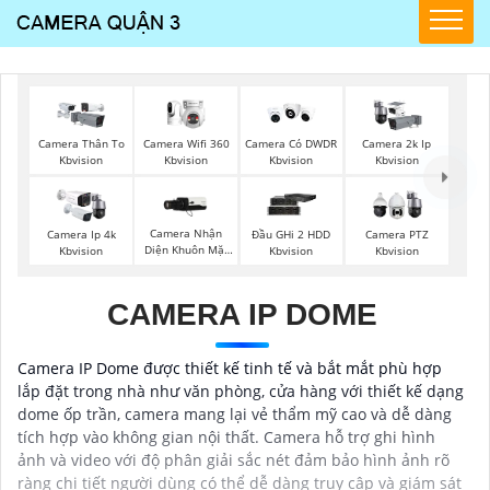
Camera Wifi 360
Camera Thân To
Camera Có DWDR
Camera 2k Ip
Kbvision
Kbvision
Kbvision
Kbvision
Camera Nhận
Camera Ip 4k
Đầu GHi 2 HDD
Camera PTZ
Diện Khuôn Mặt
Kbvision
Kbvision
Kbvision
Kbvision
CAMERA IP DOME
Camera IP Dome được thiết kế tinh tế và bắt mắt phù hợp
lắp đặt trong nhà như văn phòng, cửa hàng với thiết kế dạng
dome ốp trần, camera mang lại vẻ thẩm mỹ cao và dễ dàng
tích hợp vào không gian nội thất. Camera hỗ trợ ghi hình
ảnh và video với độ phân giải sắc nét đảm bảo hình ảnh rõ
ràng chi tiết người dùng có thể dễ dàng truy cập và giám sát