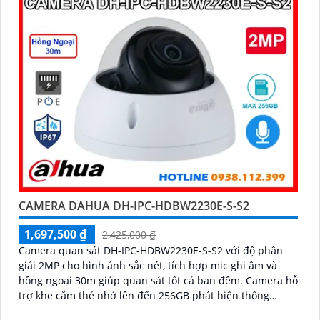
CAMERA DAHUA DH-IPC-HDBW2230E-S-S2
1,697,500 ₫
2,425,000 ₫
Camera quan sát DH-IPC-HDBW2230E-S-S2 với độ phân
giải 2MP cho hình ảnh sắc nét, tích hợp mic ghi âm và
hồng ngoại 30m giúp quan sát tốt cả ban đêm. Camera hỗ
trợ khe cắm thẻ nhớ lên đến 256GB phát hiện thông
minh, phù hợp cho gia đình, cửa hàng với giá thành hợp