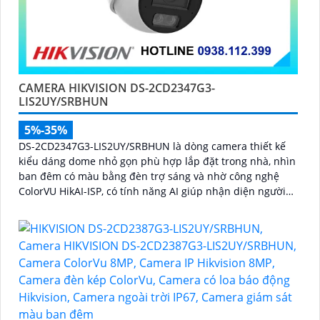
CAMERA HIKVISION DS-2CD2347G3-
LIS2UY/SRBHUN
5%-35%
DS-2CD2347G3-LIS2UY/SRBHUN là dòng camera thiết kế
kiểu dáng dome nhỏ gọn phù hợp lắp đặt trong nhà, nhìn
ban đêm có màu bằng đèn trợ sáng và nhờ công nghệ
ColorVU HikAI-ISP, có tính năng AI giúp nhận diện người
và phương tiện, tích hợp micro kép