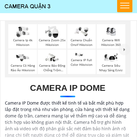
Camera Wifi
Camera Ip 4k
Camera Zoom 25x
Camera Chuẩn
Hikvision 360
Hikvision
Hikvision
Onvif Hikvision
Camera IP Full
Color Hikvision
Camera Có Hàng
Camera Báo Động
Camera Siêu
Rào Ảo Hikvision
Chống Trộm
Nhạy Sáng Ezviz
Hikvision
CAMERA IP DOME
Camera IP Dome được thiết kế tinh tế và bắt mắt phù hợp
lắp đặt trong nhà như văn phòng, cửa hàng với thiết kế dạng
dome ốp trần, camera mang lại vẻ thẩm mỹ cao và dễ dàng
tích hợp vào không gian nội thất. Camera hỗ trợ ghi hình
ảnh và video với độ phân giải sắc nét đảm bảo hình ảnh rõ
ràng chi tiết người dùng có thể dễ dàng truy cập và giám sát