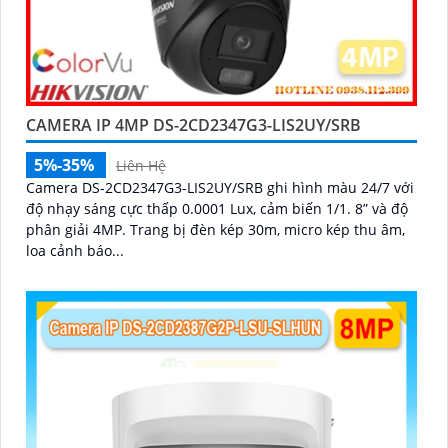
CAMERA IP 4MP DS-2CD2347G3-LIS2UY/SRB
5%-35%
Liên Hệ
Camera DS-2CD2347G3-LIS2UY/SRB ghi hình màu 24/7 với
độ nhạy sáng cực thấp 0.0001 Lux, cảm biến 1/1. 8” và độ
phân giải 4MP. Trang bị đèn kép 30m, micro kép thu âm,
loa cảnh báo...