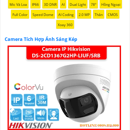
Mic Và Loa
IP66
3D DNR
AI
Dual Light
78°
Hồng Ngoại
Full Color
Speed Dome
AI Coding
2.0 MP
Thân
CMOS
Xoay 360
Camera Tích Hợp Ánh Sáng Kép