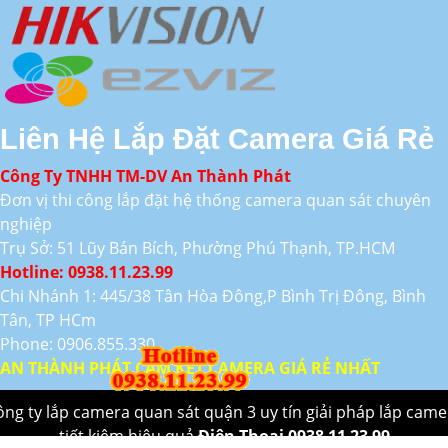
Liên Hệ Lắp Đặt Camera Giá Rẻ
Công Ty TNHH TM-DV An Thành Phát
Đơn vị thi công lắp đặt hệ thống camera quan sát chuyên
nghiệp
Trụ Sở: 51 Lũy Bán Bích, Phường Phú Thạnh, TP.HCM
Hotline: 0938.11.23.99
Chi Nhánh 1: 445/38 Tân Hòa Đông,P Bình Trị Đông, Bình
Tân, TP HCm
Phone: 0906.855.330
AN THÀNH PHÁT CAM KẾT CAMERA GIÁ RẺ NHẤT
ông ty lắp camera quan sát quận 3 uy tín giải pháp lắp came
tiết kiệm hiệu quả
Điên Thoại 0938 11 23 99