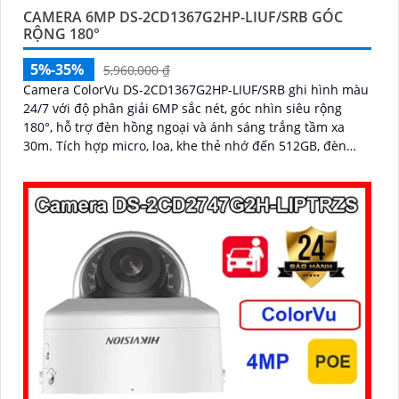
CAMERA 6MP DS-2CD1367G2HP-LIUF/SRB GÓC
RỘNG 180°
5%-35%
5,960,000 ₫
Camera ColorVu DS-2CD1367G2HP-LIUF/SRB ghi hình màu
24/7 với độ phân giải 6MP sắc nét, góc nhìn siêu rộng
180°, hỗ trợ đèn hồng ngoại và ánh sáng trắng tầm xa
30m. Tích hợp micro, loa, khe thẻ nhớ đến 512GB, đèn
cảnh báo xanh đỏ và chống nước IP67, thích hợp giám sát
ngoài trời hiệu quả