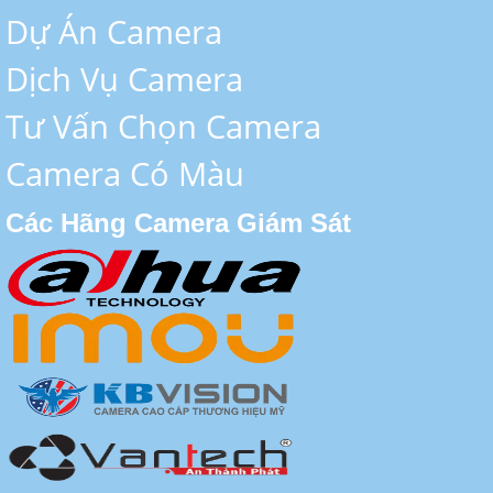
Dự Án Camera
Dịch Vụ Camera
Tư Vấn Chọn Camera
Camera Có Màu
Các Hãng Camera Giám Sát