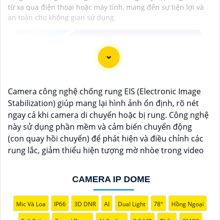
từ xa qua điện thoại hoặc máy tính, mang đến sự tiện lợi và
an toàn cho không gian sử dụng.
Camera công nghệ chống rung EIS (Electronic Image
Stabilization) giúp mang lại hình ảnh ổn định, rõ nét
ngay cả khi camera di chuyển hoặc bị rung. Công nghệ
này sử dụng phần mềm và cảm biến chuyển động
(con quay hồi chuyển) để phát hiện và điều chỉnh các
rung lắc, giảm thiểu hiện tượng mờ nhòe trong video
CAMERA IP DOME
Mic Và Loa
IP66
3D DNR
AI
Dual Light
78°
Hồng Ngoại
'