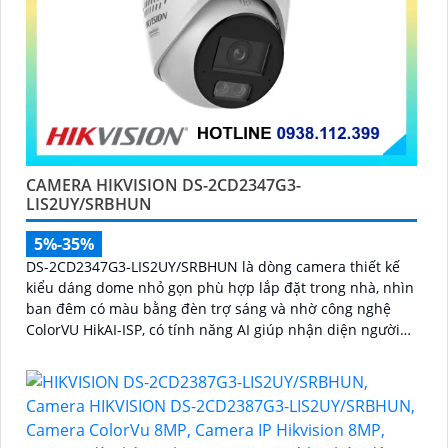
CAMERA HIKVISION DS-2CD2347G3-
LIS2UY/SRBHUN
5%-35%
DS-2CD2347G3-LIS2UY/SRBHUN là dòng camera thiết kế
kiểu dáng dome nhỏ gọn phù hợp lắp đặt trong nhà, nhìn
ban đêm có màu bằng đèn trợ sáng và nhờ công nghệ
ColorVU HikAI-ISP, có tính năng AI giúp nhận diện người
và phương tiện, tích hợp micro kép