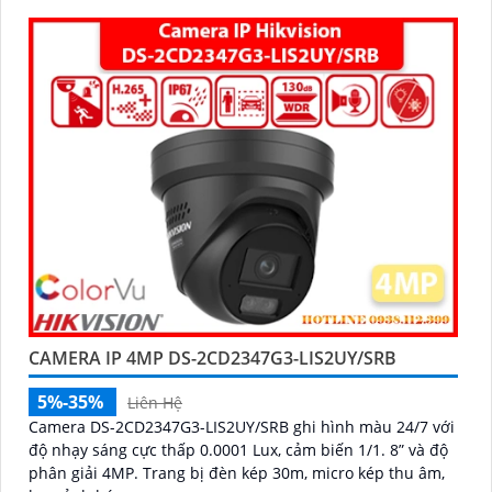
CAMERA IP 4MP DS-2CD2347G3-LIS2UY/SRB
5%-35%
Liên Hệ
Camera DS-2CD2347G3-LIS2UY/SRB ghi hình màu 24/7 với
độ nhạy sáng cực thấp 0.0001 Lux, cảm biến 1/1. 8” và độ
phân giải 4MP. Trang bị đèn kép 30m, micro kép thu âm,