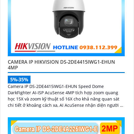
CAMERA IP HIKVISION DS-2DE4415IWG1-EHUN
4MP
5%-35%
Camera IP DS-2DE4415IWG1-EHUN Speed Dome
DarkFighter AI-ISP AcuSense 4MP tích hợp zoom quang
học 15X và zoom kỹ thuật số 16X cho khả năng quan sát
chi tiết ở khoảng cách xa, AI AcuSense nhận diện người và
phương tiện hỗ trợ chụp đồng thời tối đa 5 khuôn mặt