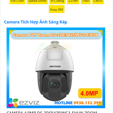
Full Color
Speed Dome
AI Coding
2.0 MP
Thân
CMOS
Xoay 360
Camera Tích Hợp Ánh Sáng Kép
CAMERA 4.0MP DS-2DE5425IWG1-EHUN ZOOM