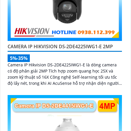
CAMERA IP HIKVISION DS-2DE4225IWG1-E 2MP
5%-35%
Camera IP Hikvision DS-2DE4225IWG1-E là dòng camera
có độ phân giải 2MP Tích hợp zoom quang học 25X và
zoom kỹ thuật số 16X Công nghệ Self-learning tối ưu tốc
độ lấy nét, trong khi AI AcuSense hỗ trợ nhận diện người
và phương tiện, chụp tối đa 5 khuôn mặt đồng thời