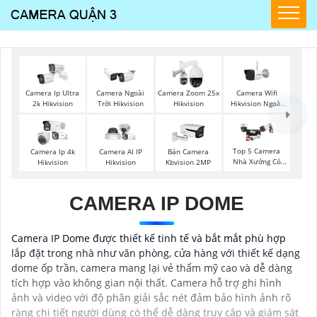
Camera Wifi
Camera Ip Ultra
Camera Ngoài
Camera Zoom 25x
Hikvision Ngoài
2k Hikvision
Trời Hikvision
Hikvision
Trời
Top 5 Camera
Camera Ip 4k
Camera AI IP
Bán Camera
Nhà Xưởng Có
Hikvision
Hikvision
Kbvision 2MP
Màu Ban Đêm
CAMERA IP DOME
Camera IP Dome được thiết kế tinh tế và bắt mắt phù hợp
lắp đặt trong nhà như văn phòng, cửa hàng với thiết kế dạng
dome ốp trần, camera mang lại vẻ thẩm mỹ cao và dễ dàng
tích hợp vào không gian nội thất. Camera hỗ trợ ghi hình
ảnh và video với độ phân giải sắc nét đảm bảo hình ảnh rõ
ràng chi tiết người dùng có thể dễ dàng truy cập và giám sát