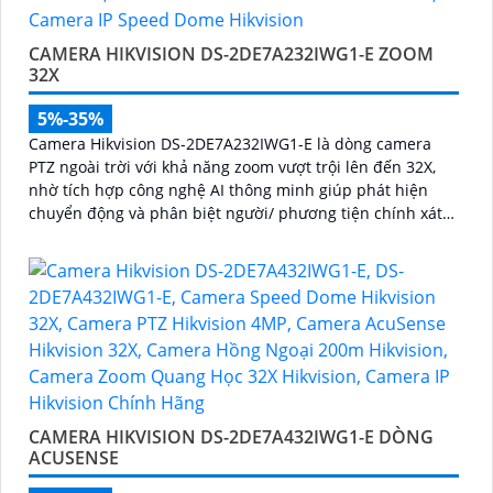
CAMERA HIKVISION DS-2DE7A232IWG1-E ZOOM
32X
5%-35%
Camera Hikvision DS-2DE7A232IWG1-E là dòng camera
PTZ ngoài trời với khả năng zoom vượt trội lên đến 32X,
nhờ tích hợp công nghệ AI thông minh giúp phát hiện
chuyển động và phân biệt người/ phương tiện chính xát
bên cạnh đó là c và loa dược tích hợp mang đến trãi
nghiệm giám sát có âm thanh
CAMERA HIKVISION DS-2DE7A432IWG1-E DÒNG
ACUSENSE