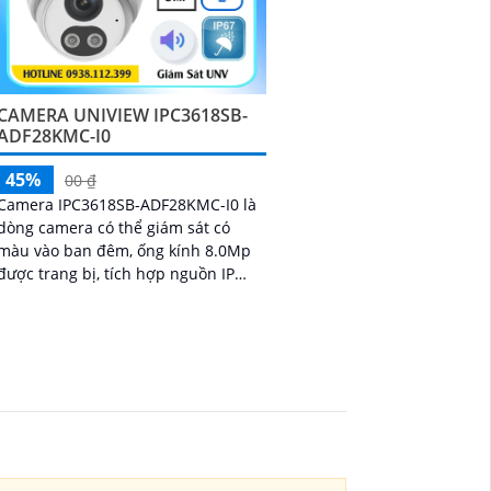
CAMERA UNIVIEW IPC3618SB-
ADF28KMC-I0
45%
00 ₫
Camera IPC3618SB-ADF28KMC-I0 là
dòng camera có thể giám sát có
màu vào ban đêm, ống kính 8.0Mp
được trang bị, tích hợp nguồn IP
PoE, thiết kế kiểu dang Dome nhỏ
gọn lắp đặt dễ dàng, chống ngược
sáng WDR 120db, trang bị chuẩn
nén Ultra265/H