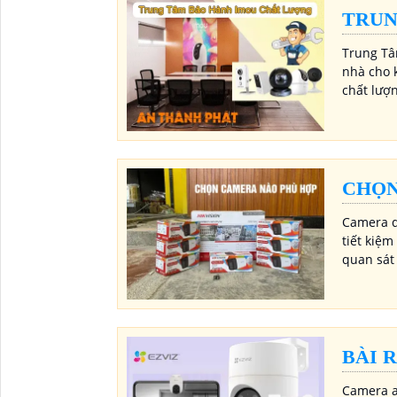
TRUN
Trung Tâ
nhà cho 
chất lượ
CHỌN
Camera q
tiết kiệ
quan sát
BÀI 
Camera a