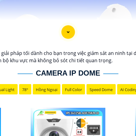
giải pháp tối dành cho bạn trong việc giám sát an ninh tại 
 bộ khu vực mà không bỏ sót chi tiết quan trọng.
CAMERA IP DOME
al Light
78°
Hồng Ngoại
Full Color
Speed Dome
AI Codin