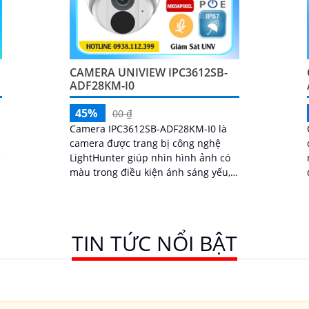
CAMERA UNIVIEW IPC3612SB-
ADF28KM-I0
45%
00 ₫
Camera IPC3612SB-ADF28KM-I0 là
p
camera được trang bị công nghệ
ệ
LightHunter giúp nhìn hình ảnh có
màu trong điều kiện ánh sáng yếu,
ống kính có độ phân giải 2.0MP, tích
ệ
hợp micro giúp thu âm, thiết kế
dome nhỏ gọn, chống ngược sáng
WDR 120db, chuẩn nén Ultra265
TIN TỨC NỔI BẬT