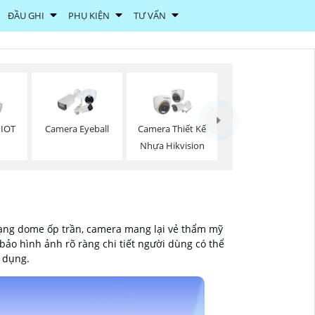
ĐẦU GHI
PHỤ KIỆN
TƯ VẤN
 IOT
Camera Eyeball
Camera Thiết Kế
Nhựa Hikvision
 dạng dome ốp trần, camera mang lại vẻ thẩm mỹ
bảo hình ảnh rõ ràng chi tiết người dùng có thể
ử dụng.