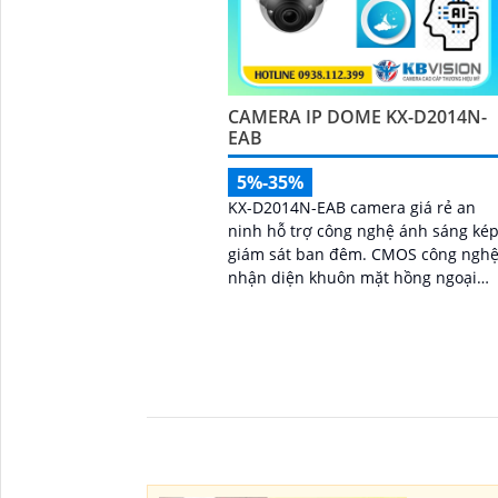
CAMERA IP DOME KX-D2014N-
EAB
5%-35%
KX-D2014N-EAB camera giá rẻ an
ninh hỗ trợ công nghệ ánh sáng ké
giám sát ban đêm. CMOS công ngh
nhận diện khuôn mặt hồng ngoại
50m báo động xâm nhập hàng rào
ảo kết nối IP POE dễ dàng công ngh
Starlight hỗ trợ hình ảnh sắc nét 2
'