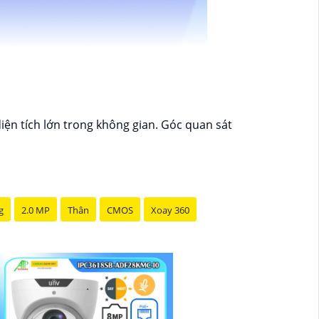
diện tích lớn trong không gian. Góc quan sát
g
2.0 MP
Thân
CMOS
Xoay 360