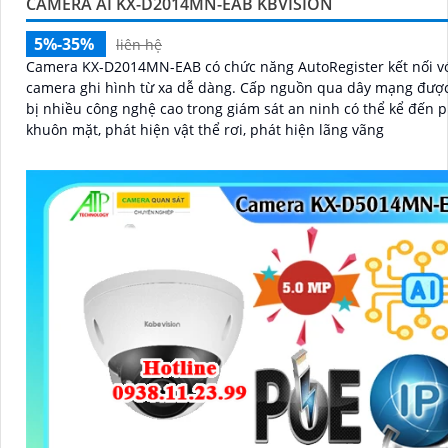
CAMERA AI KX-D2014MN-EAB KBVISION
5%-35%
liên hệ
Camera KX-D2014MN-EAB có chức năng AutoRegister kết nối v
camera ghi hình từ xa dễ dàng. Cấp nguồn qua dây mạng được trang
bị nhiều công nghệ cao trong giám sát an ninh có thể kể đến p
khuôn mặt, phát hiện vật thể rơi, phát hiện lãng vãng