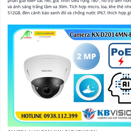
phân giải 6MP sắc nét, góc nhìn siêu rộng 180°, hỗ trợ đèn hồ
và ánh sáng trắng tầm xa 30m. Tích hợp micro, loa, khe thẻ nhớ đến
512GB, đèn cảnh báo xanh đỏ và chống nước IP67, thích hợp g
ngoài trời hiệu quả