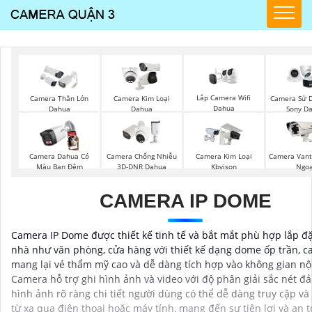
Lắp Camera Wifi
Camera Thân Lớn
Camera Kim Loại
Camera Sử D
Dahua
Dahua
Dahua
Sony D
Camera Dahua Có
Camera Chống Nhiễu
Camera Kim Loại
Camera Vant
Màu Ban Đêm
3D-DNR Dahua
Kbvison
Ngoạ
CAMERA IP DOME
Camera IP Dome được thiết kế tinh tế và bắt mắt phù hợp lắp đặ
nhà như văn phòng, cửa hàng với thiết kế dạng dome ốp trần, 
mang lại vẻ thẩm mỹ cao và dễ dàng tích hợp vào không gian nội
Camera hỗ trợ ghi hình ảnh và video với độ phân giải sắc nét đ
hình ảnh rõ ràng chi tiết người dùng có thể dễ dàng truy cập và
từ xa qua điện thoại hoặc máy tính, mang đến sự tiện lợi và an 