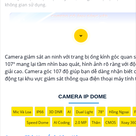
không gian sử dụng.
Camera giám sát an ninh với trang bị ống kính góc quan 
107° mang lại tầm nhìn bao quát, hình ảnh rõ ràng với đ
giải cao. Camera góc 107 độ giúp bạn dễ dàng nhận biết 
động tại khu vực giám sát thông qua điện thoại máy tính 
CAMERA IP DOME
Mic Và Loa
IP66
3D DNR
AI
Dual Light
78°
Hồng Ngoại
F
Speed Dome
AI Coding
2.0 MP
Thân
CMOS
Xoay 36