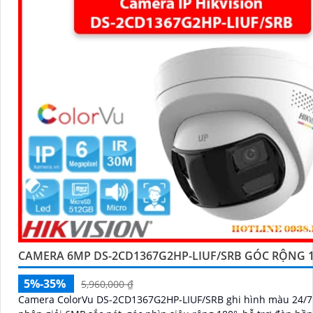
CAMERA 6MP DS-2CD1367G2HP-LIUF/SRB GÓC RỘNG 1
5%-35%
5,960,000 ₫
Camera ColorVu DS-2CD1367G2HP-LIUF/SRB ghi hình màu 24/7 