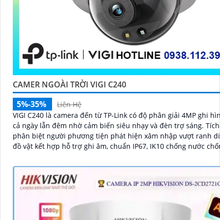
CAMER NGOÀI TRỜI VIGI C240
5%-35%
Liên Hệ
VIGI C240 là camera đến từ TP-Link có độ phân giải 4MP ghi h
cả ngày lẫn đêm nhờ cảm biến siêu nhạy và đèn trợ sáng. Tích hợp AI
phân biệt người phương tiện phát hiện xâm nhập vượt ranh d
đồ vật kết hợp hỗ trợ ghi âm, chuẩn IP67, IK10 chống nước chố
nén H