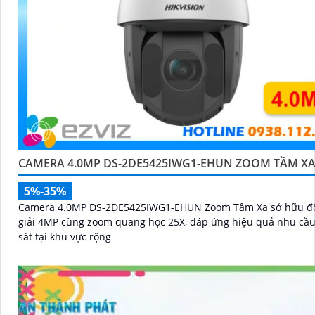
CAMERA 4.0MP DS-2DE5425IWG1-EHUN ZOOM TẦM X
5%-35%
Camera 4.0MP DS-2DE5425IWG1-EHUN Zoom Tầm Xa sở hữu đ
giải 4MP cùng zoom quang học 25X, đáp ứng hiệu quả nhu cầ
sát tại khu vực rộng