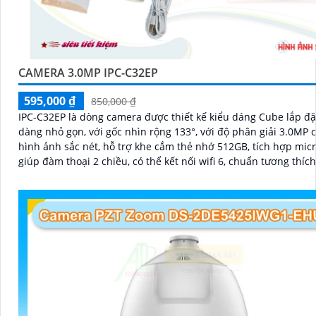
CAMERA 3.0MP IPC-C32EP
595,000 ₫
850,000 ₫
IPC-C32EP là dòng camera được thiết kế kiểu dáng Cube lắp đặ
dàng nhỏ gọn, với gốc nhìn rộng 133°, với độ phân giải 3.0MP 
hình ảnh sắc nét, hỗ trợ khe cắm thẻ nhớ 512GB, tích hợp micr
giúp đàm thoại 2 chiều, có thể kết nối wifi 6, chuẩn tương thíc