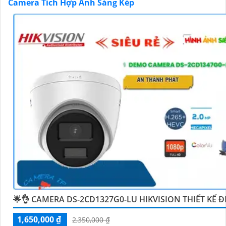
Camera Tích Hợp Ánh Sáng Kép
'
🌟👌 CAMERA DS-2CD1327G0-LU HIKVISION THIẾT KẾ Đ
1,650,000 ₫
2,350,000 ₫