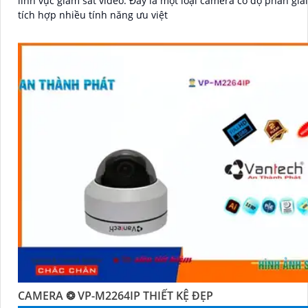
lĩnh vực giám sát video. Đây là một loại camera có độ phân giải cao và
tích hợp nhiều tính năng ưu việt
CAMERA ❂ VP-M2264IP THIẾT KỆ ĐẸP