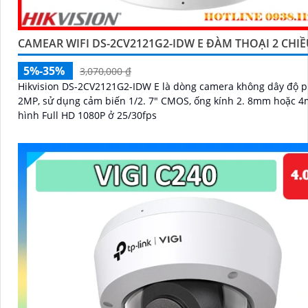
CAMEAR WIFI DS-2CV2121G2-IDW E ĐÀM THOẠI 2 CHI
5%-35%
3,070,000 ₫
Hikvision DS-2CV2121G2-IDW E là dòng camera không dây độ p
2MP, sử dụng cảm biến 1/2. 7" CMOS, ống kính 2. 8mm hoặc 4
hình Full HD 1080P ở 25/30fps