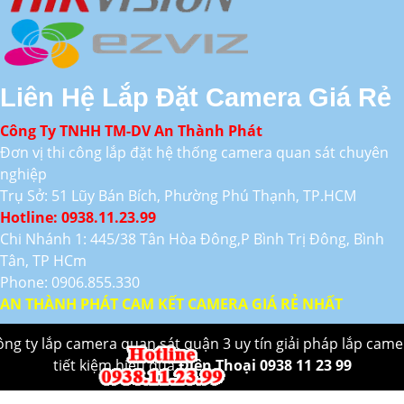
Liên Hệ Lắp Đặt Camera Giá Rẻ
Công Ty TNHH TM-DV An Thành Phát
Đơn vị thi công lắp đặt hệ thống camera quan sát chuyên
nghiệp
Trụ Sở: 51 Lũy Bán Bích, Phường Phú Thạnh, TP.HCM
Hotline: 0938.11.23.99
Chi Nhánh 1: 445/38 Tân Hòa Đông,P Bình Trị Đông, Bình
Tân, TP HCm
Phone: 0906.855.330
AN THÀNH PHÁT CAM KẾT CAMERA GIÁ RẺ NHẤT
ông ty lắp camera quan sát quận 3 uy tín giải pháp lắp came
tiết kiệm hiệu quả
Điên Thoại 0938 11 23 99