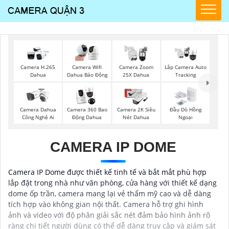
Camera H.265
Camera Wifi
Camera Zoom
Lắp Camera Auto
Dahua
Dahua Báo Động
25X Dahua
Tracking
Camera Dahua
Camera 360 Bao
Camera 2K Siêu
Đầu Dò Hồng
Công Nghệ Ai
Động Dahua
Nét Dahua
Ngoại
CAMERA IP DOME
Camera IP Dome được thiết kế tinh tế và bắt mắt phù hợp
lắp đặt trong nhà như văn phòng, cửa hàng với thiết kế dạng
dome ốp trần, camera mang lại vẻ thẩm mỹ cao và dễ dàng
tích hợp vào không gian nội thất. Camera hỗ trợ ghi hình
ảnh và video với độ phân giải sắc nét đảm bảo hình ảnh rõ
ràng chi tiết người dùng có thể dễ dàng truy cập và giám sát