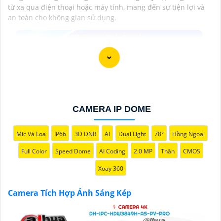
từ xa qua điện thoại hoặc máy tính, mang đến sự tiện lợi và
an toàn cho không gian sử dụng.
CAMERA IP DOME
Mic Và Loa
IP66
3D DNR
AI
Dual Light
78°
Hồng Ngoại
Full Color
Speed Dome
AI Coding
2.0 MP
Thân
CMOS
Xoay 360
Camera Tích Hợp Ánh Sáng Kép
'