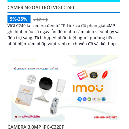
CAMER NGOÀI TRỜI VIGI C240
5%-35%
Liên Hệ
VIGI C240 là camera đến từ TP-Link có độ phân giải 4MP
ghi hình màu cả ngày lẫn đêm nhờ cảm biến siêu nhạy và
đèn trợ sáng. Tích hợp AI phân biệt người phương tiện
phát hiện xâm nhập vượt ranh di chuyển đồ vật kết hợp
hỗ trợ ghi âm, chuẩn IP67, IK10 chống nước chống phá,
nén H
CAMERA 3.0MP IPC-C32EP