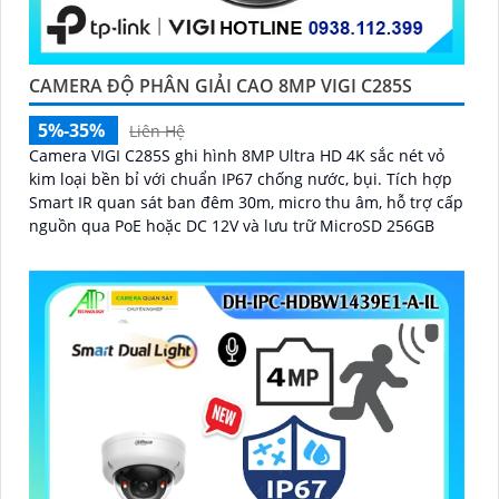
CAMERA ĐỘ PHÂN GIẢI CAO 8MP VIGI C285S
5%-35%
Liên Hệ
Camera VIGI C285S ghi hình 8MP Ultra HD 4K sắc nét vỏ
kim loại bền bỉ với chuẩn IP67 chống nước, bụi. Tích hợp
Smart IR quan sát ban đêm 30m, micro thu âm, hỗ trợ cấp
nguồn qua PoE hoặc DC 12V và lưu trữ MicroSD 256GB