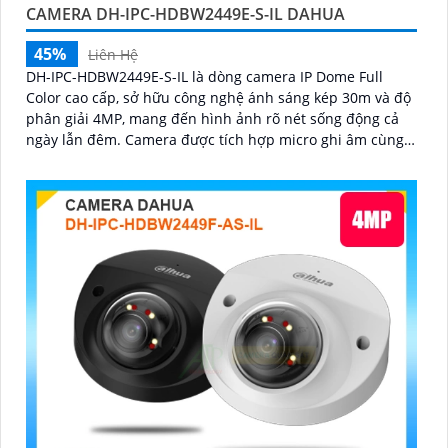
CAMERA DH-IPC-HDBW2449E-S-IL DAHUA
45%
Liên Hệ
DH-IPC-HDBW2449E-S-IL là dòng camera IP Dome Full
Color cao cấp, sở hữu công nghệ ánh sáng kép 30m và độ
phân giải 4MP, mang đến hình ảnh rõ nét sống động cả
ngày lẫn đêm. Camera được tích hợp micro ghi âm cùng
tính năng nhận diện người và phương tiện, giúp giám sát
an ninh hiệu quả