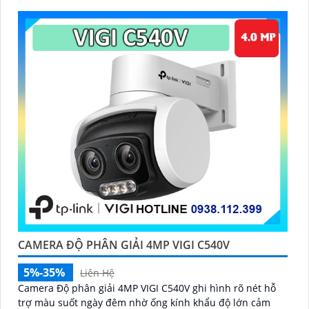
CAMERA ĐỘ PHÂN GIẢI 4MP VIGI C540V
5%-35%
Liên Hệ
Camera Độ phân giải 4MP VIGI C540V ghi hình rõ nét hỗ
trợ màu suốt ngày đêm nhờ ống kính khẩu độ lớn cảm