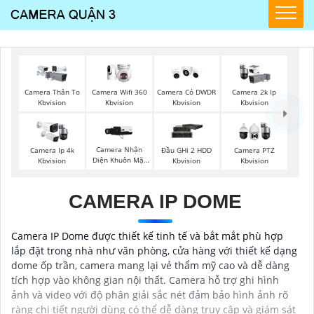
Camera Wifi 360
Camera Thân To
Camera Có DWDR
Camera 2k Ip
Kbvision
Kbvision
Kbvision
Kbvision
Camera Nhận
Camera Ip 4k
Đầu GHi 2 HDD
Camera PTZ
Diện Khuôn Mặt
Kbvision
Kbvision
Kbvision
Kbvision
CAMERA IP DOME
Camera IP Dome được thiết kế tinh tế và bắt mắt phù hợp
lắp đặt trong nhà như văn phòng, cửa hàng với thiết kế dạng
dome ốp trần, camera mang lại vẻ thẩm mỹ cao và dễ dàng
tích hợp vào không gian nội thất. Camera hỗ trợ ghi hình
ảnh và video với độ phân giải sắc nét đảm bảo hình ảnh rõ
ràng chi tiết người dùng có thể dễ dàng truy cập và giám sát