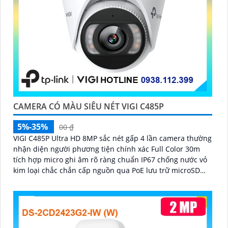
CAMERA CÓ MÀU SIÊU NÉT VIGI C485P
5%-35%
00 ₫
VIGI C485P Ultra HD 8MP sắc nét gấp 4 lần camera thường
nhận diện người phương tiện chính xác Full Color 30m
tích hợp micro ghi âm rõ ràng chuẩn IP67 chống nước vỏ
kim loại chắc chắn cấp nguồn qua PoE lưu trữ microSD
256GB nén H.265+ quản lý trên VIGI App