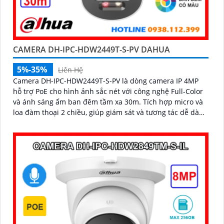
CAMERA DH-IPC-HDW2449T-S-PV DAHUA
5%-35%
Liên Hệ
Camera DH-IPC-HDW2449T-S-PV là dòng camera IP 4MP
hỗ trợ PoE cho hình ảnh sắc nét với công nghệ Full-Color
và ánh sáng ấm ban đêm tầm xa 30m. Tích hợp micro và
loa đàm thoại 2 chiều, giúp giám sát và tương tác dễ dàng
hỗ trợ khe thẻ nhớ tối đa 256GB, công nghệ nén H