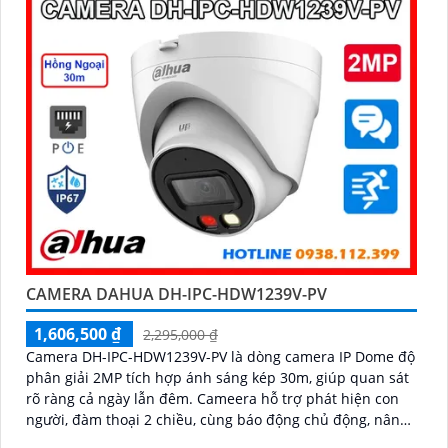
CAMERA DAHUA DH-IPC-HDW1239V-PV
1,606,500 ₫
2,295,000 ₫
Camera DH-IPC-HDW1239V-PV là dòng camera IP Dome độ
phân giải 2MP tích hợp ánh sáng kép 30m, giúp quan sát
rõ ràng cả ngày lẫn đêm. Cameera hỗ trợ phát hiện con
người, đàm thoại 2 chiều, cùng báo động chủ động, nâng
cao an ninh hiệu quả