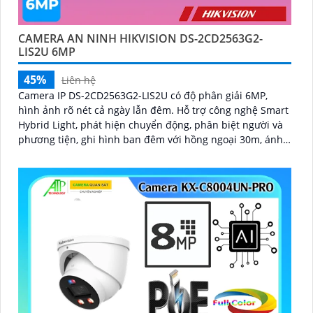
CAMERA AN NINH HIKVISION DS-2CD2563G2-
LIS2U 6MP
45%
Liên hệ
Camera IP DS-2CD2563G2-LIS2U có độ phân giải 6MP,
hình ảnh rõ nét cả ngày lẫn đêm. Hỗ trợ công nghệ Smart
Hybrid Light, phát hiện chuyển động, phân biệt người và
phương tiện, ghi hình ban đêm với hồng ngoại 30m, ánh
sáng kép, và phát hiện xâm nhập