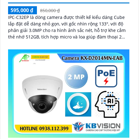
595,000 ₫
850,000 ₫
IPC-C32EP là dòng camera được thiết kế kiểu dáng Cube
lắp đặt dễ dàng nhỏ gọn, với gốc nhìn rộng 133°, với độ
phân giải 3.0MP cho ra hình ảnh sắc nét, hỗ trợ khe cắm
thẻ nhớ 512GB, tích hợp micro và loa giúp đàm thoại 2
chiều, có thể kết nối wifi 6, chuẩn tương thích Onvif