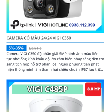
CAMERA CÓ MÀU 24/24 VIGI C350
5%-35%
Liên Hệ
Camera VIGI C350 độ phân giải 5MP hình ảnh màu liên
tục nhờ ống kính khẩu độ lớn cảm biến nhạy sáng đèn trợ
sáng tích hợp hỗ trợ phân loại người phương tiện phát
hiện thông minh âm thanh hai chiều chuẩn IP67 lưu trữ
linh hoạt khe thẻ SD 256GB hỗ trợ chuẩn nén H.265+