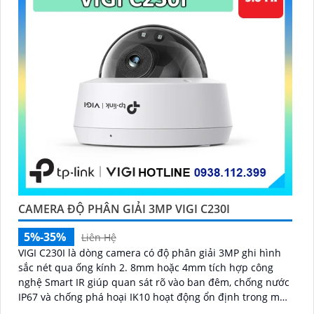
CAMERA ĐỘ PHÂN GIẢI 3MP VIGI C230I
5%-35%
Liên Hệ
VIGI C230I là dòng camera có độ phân giải 3MP ghi hình
sắc nét qua ống kính 2. 8mm hoặc 4mm tích hợp công
nghệ Smart IR giúp quan sát rõ vào ban đêm, chống nước
IP67 và chống phá hoại IK10 hoạt động ổn định trong mọi
điều kiện môi trường