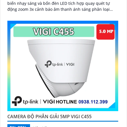
biến nhạy sáng và bốn đèn LED tích hợp quay quét tự
động zoom 3x cảnh báo âm thanh ánh sáng phân loại
người phương tiện nhận diện thông minh chuẩn nén
H.265+ chống nước IP66 đàm thoại hai chiều
CAMERA ĐỘ PHÂN GIẢI 5MP VIGI C455