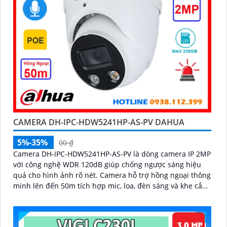
CAMERA DH-IPC-HDW5241HP-AS-PV DAHUA
5%-35%
00 ₫
Camera DH-IPC-HDW5241HP-AS-PV là dòng camera IP 2MP
với công nghệ WDR 120dB giúp chống ngược sáng hiệu
quả cho hình ảnh rõ nét. Camera hỗ trợ hồng ngoại thông
minh lên đến 50m tích hợp mic, loa, đèn sáng và khe cắm
thẻ nhớ 256GB