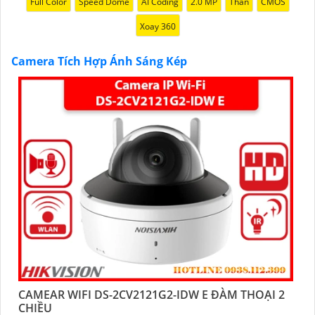
Full Color
Speed Dome
AI Coding
2.0 MP
Thân
CMOS
Xoay 360
Camera Tích Hợp Ánh Sáng Kép
CAMEAR WIFI DS-2CV2121G2-IDW E ĐÀM THOẠI 2
CHIỀU