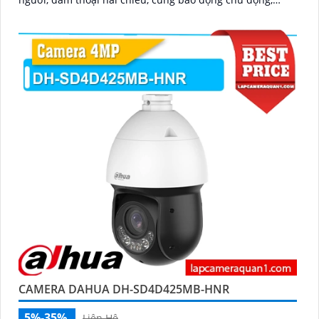
mang lại giải pháp an ninh hiệu quả
CAMERA DAHUA DH-SD4D425MB-HNR
5%-35%
Liên Hệ