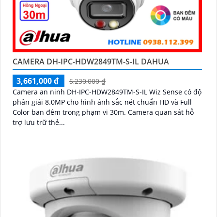
CAMERA DH-IPC-HDW2849TM-S-IL DAHUA
3,661,000 ₫
5,230,000 ₫
Camera an ninh DH-IPC-HDW2849TM-S-IL Wiz Sense có độ
phân giải 8.0MP cho hình ảnh sắc nét chuẩn HD và Full
Color ban đêm trong phạm vi 30m. Camera quan sát hỗ
trợ lưu trữ thẻ...