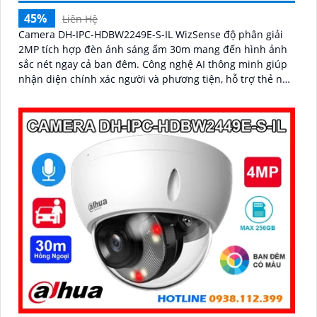
45%
Liên Hệ
Camera DH-IPC-HDBW2249E-S-IL WizSense độ phân giải
2MP tích hợp đèn ánh sáng ấm 30m mang đến hình ảnh
sắc nét ngay cả ban đêm. Công nghệ AI thông minh giúp
nhận diện chính xác người và phương tiện, hỗ trợ thẻ nhớ
Micro SD lên đến 256GB và mic thu âm chất lượng cao