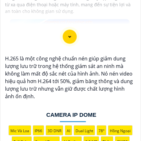
từ xa qua điện thoại hoặc máy tính, mang đến sự tiện lợi và
an toàn cho không gian sử dụng.
H.265 là một công nghệ chuẩn nén giúp giảm dung
lượng lưu trữ trong hệ thống giám sát an ninh mà
không làm mất độ sắc nét của hình ảnh. Nó nén video
hiệu quả hơn H.264 tới 50%, giảm băng thông và dung
lượng lưu trữ nhưng vẫn giữ được chất lượng hình
ảnh ổn định.
CAMERA IP DOME
Mic Và Loa
IP66
3D DNR
AI
Dual Light
78°
Hồng Ngoại
'