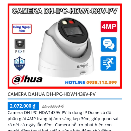
CAMERA DAHUA DH-IPC-HDW1439V-PV
2,072,000 ₫
2,960,000 ₫
Camera DH-IPC-HDW1439V-PV là dòng IP Dome có độ
phân giải 4MP trang bị ánh sáng kép 30m, giúp quan sát
rõ nét cả ngày lẫn đêm. Camera hỗ trợ phát hiện con
người, đàm thoại hai chiều, cùng báo động chủ động,