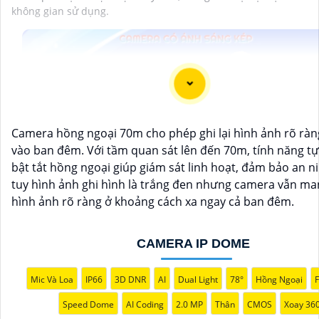
không gian sử dụng.
Camera hồng ngoại 70m cho phép ghi lại hình ảnh rõ rà
vào ban đêm. Với tầm quan sát lên đến 70m, tính năng t
bật tắt hồng ngoại giúp giám sát linh hoạt, đảm bảo an ni
tuy hình ảnh ghi hình là trắng đen nhưng camera vẫn man
hình ảnh rõ ràng ở khoảng cách xa ngay cả ban đêm.
CAMERA IP DOME
Mic Và Loa
IP66
3D DNR
AI
Dual Light
78°
Hồng Ngoại
F
Speed Dome
AI Coding
2.0 MP
Thân
CMOS
Xoay 36