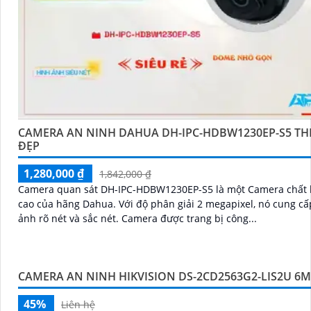
CAMERA AN NINH DAHUA DH-IPC-HDBW1230EP-S5 THI
ĐẸP
1,280,000 ₫
1,842,000 ₫
Camera quan sát DH-IPC-HDBW1230EP-S5 là một Camera chất 
cao của hãng Dahua. Với độ phân giải 2 megapixel, nó cung cấp hình
ảnh rõ nét và sắc nét. Camera được trang bị công...
CAMERA AN NINH HIKVISION DS-2CD2563G2-LIS2U 6
45%
Liên hệ