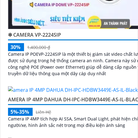
❇ CAMERA VP-2224SIP
30%
1,400,000 ₫
Camera IP POEVP-2224SIP là một thiết bị giám sát video chất l
được sử dụng trong hệ thống camera an ninh. Camera này sử dụng
công nghệ POE (Power over Ethernet) giúp dễ dàng cấp nguồn 
truyền dữ liệu thông qua một dây cáp duy nhất
AMERA IP 4MP DAHUA DH-IPC-HDBW3449E-AS-IL-BLA
5%-35%
Liên Hệ
Camera IP 4MP tích hợp AI SSA, Smart Dual Light, phát hiện ch
người/xe, hình ảnh sắc nét trong mọi điều kiện ánh sáng