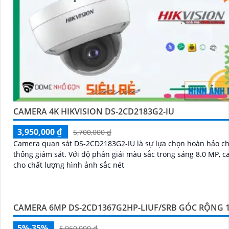
CAMERA 4K HIKVISION DS-2CD2183G2-IU
3,950,000 ₫
5,700,000 ₫
Camera quan sát DS-2CD2183G2-IU là sự lựa chọn hoàn hảo c
thống giám sát. Với độ phân giải màu sắc trong sáng 8.0 MP, camera
cho chất lượng hình ảnh sắc nét
CAMERA 6MP DS-2CD1367G2HP-LIUF/SRB GÓC RỘNG 1
5%-35%
5,960,000 ₫