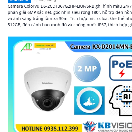
Camera ColorVu DS-2CD1367G2HP-LIUF/SRB ghi hình màu 24/7 
phân giải 6MP sắc nét, góc nhìn siêu rộng 180°, hỗ trợ đèn hồ
và ánh sáng trắng tầm xa 30m. Tích hợp micro, loa, khe thẻ nhớ đến
512GB, đèn cảnh báo xanh đỏ và chống nước IP67, thích hợp g
ngoài trời hiệu quả