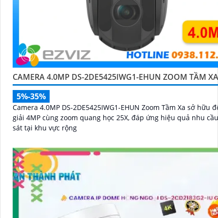
CAMERA 4.0MP DS-2DE5425IWG1-EHUN ZOOM TẦM X
5%-35%
Camera 4.0MP DS-2DE5425IWG1-EHUN Zoom Tầm Xa sở hữu đ
giải 4MP cùng zoom quang học 25X, đáp ứng hiệu quả nhu cầ
sát tại khu vực rộng