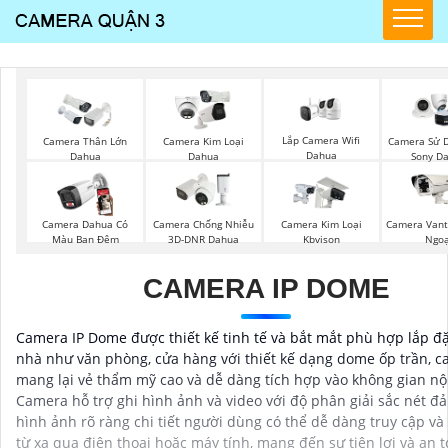
Lắp Camera Wifi
Camera Thân Lớn
Camera Kim Loại
Camera Sử D
Dahua
Dahua
Dahua
Sony D
Camera Dahua Có
Camera Chống Nhiễu
Camera Kim Loại
Camera Vant
Màu Ban Đêm
3D-DNR Dahua
Kbvison
Ngoạ
CAMERA IP DOME
Camera IP Dome được thiết kế tinh tế và bắt mắt phù hợp lắp đặ
nhà như văn phòng, cửa hàng với thiết kế dạng dome ốp trần, 
mang lại vẻ thẩm mỹ cao và dễ dàng tích hợp vào không gian nội
Camera hỗ trợ ghi hình ảnh và video với độ phân giải sắc nét đ
hình ảnh rõ ràng chi tiết người dùng có thể dễ dàng truy cập và
từ xa qua điện thoại hoặc máy tính, mang đến sự tiện lợi và an 