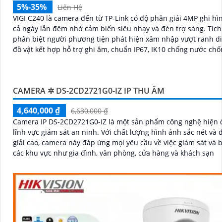
5%-35%
Liên Hệ
VIGI C240 là camera đến từ TP-Link có độ phân giải 4MP ghi h
cả ngày lẫn đêm nhờ cảm biến siêu nhạy và đèn trợ sáng. Tích hợp AI
phân biệt người phương tiện phát hiện xâm nhập vượt ranh d
đồ vật kết hợp hỗ trợ ghi âm, chuẩn IP67, IK10 chống nước chố
nén H
CAMERA ✲ DS-2CD2721G0-IZ IP THU ÂM
4,640,000 ₫
6,630,000 ₫
Camera IP DS-2CD2721G0-IZ là một sản phẩm công nghệ hiện đ
lĩnh vực giám sát an ninh. Với chất lượng hình ảnh sắc nét và độ phân
giải cao, camera này đáp ứng mọi yêu cầu về việc giám sát và b
các khu vực như gia đình, văn phòng, cửa hàng và khách sạn