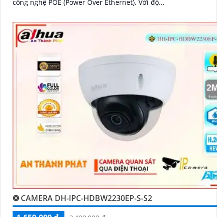
công nghệ POE (Power Over Ethernet). Với độ...
❂ CAMERA DH-IPC-HDBW2230EP-S-S2