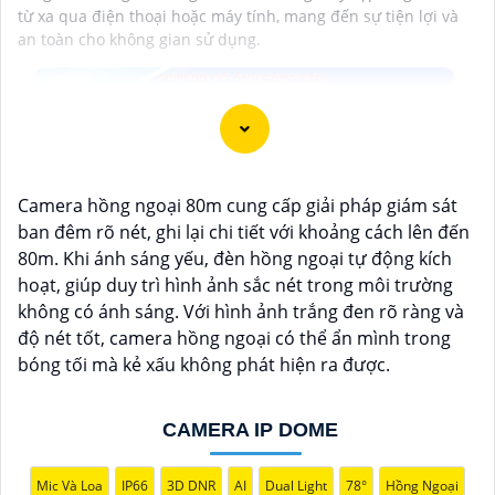
từ xa qua điện thoại hoặc máy tính, mang đến sự tiện lợi và
an toàn cho không gian sử dụng.
Camera hồng ngoại 80m cung cấp giải pháp giám sát
ban đêm rõ nét, ghi lại chi tiết với khoảng cách lên đến
80m. Khi ánh sáng yếu, đèn hồng ngoại tự động kích
hoạt, giúp duy trì hình ảnh sắc nét trong môi trường
không có ánh sáng. Với hình ảnh trắng đen rõ ràng và
độ nét tốt, camera hồng ngoại có thể ẩn mình trong
bóng tối mà kẻ xấu không phát hiện ra được.
CAMERA IP DOME
'
Mic Và Loa
IP66
3D DNR
AI
Dual Light
78°
Hồng Ngoại