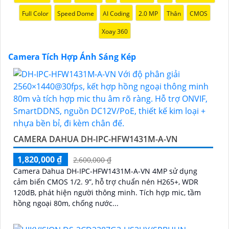
Full Color
Speed Dome
AI Coding
2.0 MP
Thân
CMOS
Xoay 360
Camera Tích Hợp Ánh Sáng Kép
CAMERA DAHUA DH-IPC-HFW1431M-A-VN
1,820,000 ₫
2,600,000 ₫
Camera Dahua DH-IPC-HFW1431M-A-VN 4MP sử dụng
cảm biến CMOS 1/2. 9”, hỗ trợ chuẩn nén H265+, WDR
120dB, phát hiện người thông minh. Tích hợp mic, tầm
hồng ngoại 80m, chống nước...