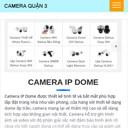
Camera Thiết Kế
Camera Wifi
Camera Zoom
Camera Dahua
Nhựa Plastic
Dahua Báo Động
25X Dahua
Xoay 360
Dahua
Lắp Camera Wifi
Camera DWDR
Camera Dual
Lắp Camera
Dahua Xoay 360
Dahua
Light Kbvision
Dahua H.265+
CAMERA IP DOME
Camera IP Dome được thiết kế tinh tế và bắt mắt phù hợp
lắp đặt trong nhà như văn phòng, cửa hàng với thiết kế dạng
dome ốp trần, camera mang lại vẻ thẩm mỹ cao và dễ dàng
tích hợp vào không gian nội thất. Camera hỗ trợ ghi hình
ảnh và video với độ phân giải sắc nét đảm bảo hình ảnh rõ
ràng chi tiết người dùng có thể dễ dàng truy cập và giám sát