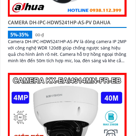
CAMERA DH-IPC-HDW5241HP-AS-PV DAHUA
5%-35%
00 ₫
Camera DH-IPC-HDW5241HP-AS-PV là dòng camera IP 2MP
với công nghệ WDR 120dB giúp chống ngược sáng hiệu
quả cho hình ảnh rõ nét. Camera hỗ trợ hồng ngoại thông
minh lên đến 50m tích hợp mic, loa, đèn sáng và khe cắm
thẻ nhớ 256GB