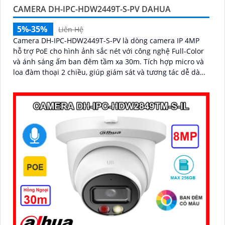
CAMERA DH-IPC-HDW2449T-S-PV DAHUA
5%-35%
Liên Hệ
Camera DH-IPC-HDW2449T-S-PV là dòng camera IP 4MP
hỗ trợ PoE cho hình ảnh sắc nét với công nghệ Full-Color
và ánh sáng ấm ban đêm tầm xa 30m. Tích hợp micro và
loa đàm thoại 2 chiều, giúp giám sát và tương tác dễ dàng
hỗ trợ khe thẻ nhớ tối đa 256GB, công nghệ nén H