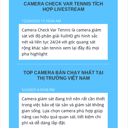
CAMERA CHECK VAR TENNIS TÍCH
HỢP LIVESTREAM
12/24/2025 11:10:04 AM
Camera Check Var Tennis là camera giám
sát với độ phân giải FullHD ghi hình sắc
nét và liên tục 24/24 với góc quang sát
rộng khác sân tennis xem lại đầy đủ mọi
pha highlight
TOP CAMERA BÁN CHẠY NHẤT TẠI
THỊ TRƯỜNG VIỆT NAM
5/3/2025 4:39:06 PM
Camera giám sát đang trở nên rất cần thiết
trong việc bảo vệ tài sản và giám sát không
gian sống. Lựa chọn camera phù hợp giúp
nâng cao hiệu quả quan sát, tiết kiệm chi
phí và dễ dàng lắp đặt.