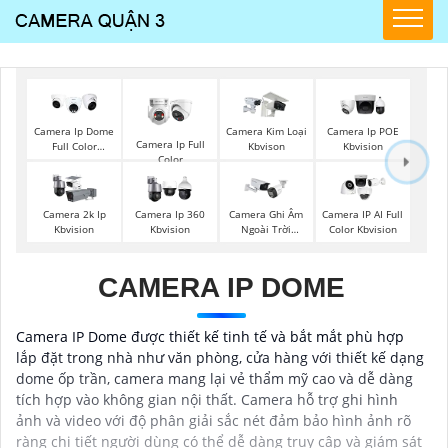
Camera Ip Dome
Camera Kim Loại
Camera Ip POE
Camera Ip Full
Full Color
Kbvison
Kbvision
Color
Kbvision
Camera 2k Ip
Camera Ip 360
Camera Ghi Âm
Camera IP AI Full
Kbvision
Kbvision
Ngoài Trời
Color Kbvision
Kbvision
CAMERA IP DOME
Camera IP Dome được thiết kế tinh tế và bắt mắt phù hợp
lắp đặt trong nhà như văn phòng, cửa hàng với thiết kế dạng
dome ốp trần, camera mang lại vẻ thẩm mỹ cao và dễ dàng
tích hợp vào không gian nội thất. Camera hỗ trợ ghi hình
ảnh và video với độ phân giải sắc nét đảm bảo hình ảnh rõ
ràng chi tiết người dùng có thể dễ dàng truy cập và giám sát