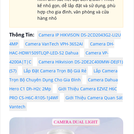
kế nhỏ gọn, dễ lắp đặt và sử dụng, phù
hợp cho gia đình, văn phòng và cửa
hàng nhỏ
Thông Tin:
Camera IP HIKVISON DS-2CD2043G2-LI2U
4MP
Camera VanTech VPH-3652AI
Camera DH-
HAC-HDW1509TLQP-LED-S2 Dahua
Camera VP-
4200A|T|C
Camera Hikvision DS-2DE2C400MW-DE(F1)
(S7)
Lắp Đặt Camera Trọn Bộ Giá Rẻ
Lắp Camera
Trọn Bộ Chuyên Dụng Cho Gia Đình
Camera Dahua
Hero C1 Dh-H2c 2Mp
Giới Thiệu Camera EZVIZ H6C
PRO CS-H6C-R105-1J4WF
Giới Thiệu Camera Quan Sát
Vantech