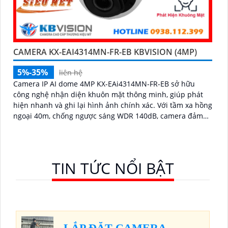
CAMERA KX-EAI4314MN-FR-EB KBVISION (4MP)
5%-35%
liên hệ
Camera IP AI dome 4MP KX-EAi4314MN-FR-EB sở hữu
công nghệ nhận diện khuôn mặt thông minh, giúp phát
hiện nhanh và ghi lại hình ảnh chính xác. Với tầm xa hồng
ngoại 40m, chống ngược sáng WDR 140dB, camera đảm
bảo chất lượng hình ảnh vượt trội trong mọi điều kiện
TIN TỨC NỔI BẬT
LẮP ĐẶT CAMERA