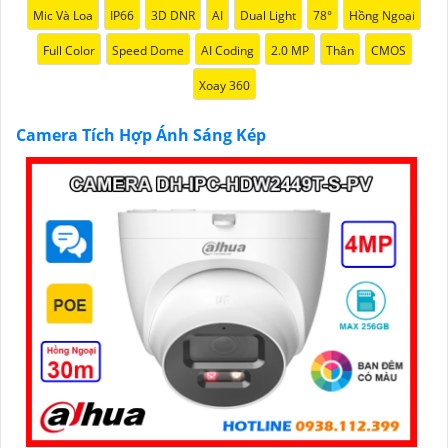
Mic Và Loa
IP66
3D DNR
AI
Dual Light
78°
Hồng Ngoại
Full Color
Speed Dome
AI Coding
2.0 MP
Thân
CMOS
Xoay 360
Camera Tích Hợp Ánh Sáng Kép