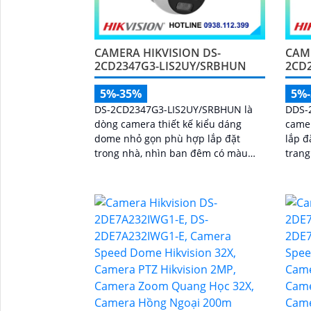
CAMERA HIKVISION DS-
CAME
2CD2347G3-LIS2UY/SRBHUN
2CD
5%-35%
5%
DS-2CD2347G3-LIS2UY/SRBHUN là
DDS-
dòng camera thiết kế kiểu dáng
camer
dome nhỏ gọn phù hợp lắp đặt
lắp đ
trong nhà, nhìn ban đêm có màu
trang
bằng đèn trợ sáng và nhờ công
cao l
nghệ ColorVU HikAI-ISP, có tính năng
AI giúp nhận diện người và phương
tiện, tích hợp micro kép