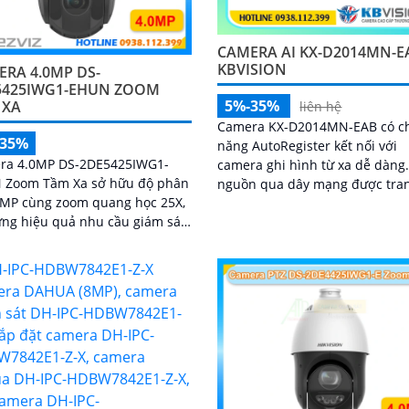
CAMERA AI KX-D2014MN-E
KBVISION
RA 4.0MP DS-
5425IWG1-EHUN ZOOM
5%-35%
 XA
liên hệ
Camera KX-D2014MN-EAB có c
-35%
năng AutoRegister kết nối với
ra 4.0MP DS-2DE5425IWG1-
camera ghi hình từ xa dễ dàng. Cấ
 Zoom Tầm Xa sở hữu độ phân
nguồn qua dây mạng được tran
4MP cùng zoom quang học 25X,
nhiều công nghệ cao trong giá
ng hiệu quả nhu cầu giám sát
an ninh có thể kể đến phát hiệ
hu vực rộng
khuôn mặt, phát hiện vật thể rơ
phát hiện lãng vãng