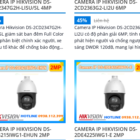
RA IP HIKVISION DS-
CAMERA IP HIKVISION DS-
347G2H-LISU/SL 4MP
2CD2363G2-LI2U 6MP
%
45%
Liên hệ
ra Hikvision DS-2CD2347G2H-
Camera IP Hikvision DS-2CD23
SL giám sát ban đêm Full Color
LI2U có độ phân giải 6MP, tính
phân biệt chính xác người, xe
phát hiện người và chống ngư
u tố khác để chống báo động
sáng DWDR 120dB, mang lại hì
iả. Độ phân giải 4
ảnh rõ nét trong mọi điều kiện
sáng. Với hồng ngoại 30m và khả
năng nhận diện khuôn mặt, c
hỗ trợ quan sát ban đêm màu 
nhiên, phù hợp cho công trình
RA IP HIKVISION DS-
CAMERA IP HIKVISION DS-
4215IWG1-EHUN 2MP
2DE4225IWG1-E 2MP