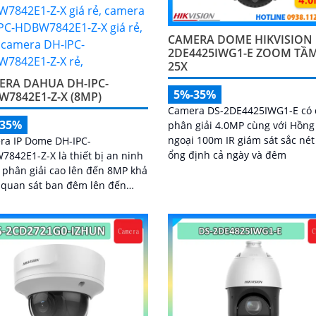
CAMERA DOME HIKVISION 
2DE4425IWG1-E ZOOM TẦ
25X
ERA DAHUA DH-IPC-
5%-35%
7842E1-Z-X (8MP)
Camera DS-2DE4425IWG1-E có 
-35%
phân giải 4.0MP cùng với Hồng
ngoại 100m IR giám sát sắc nét
ra IP Dome DH-IPC-
ổng định cả ngày và đêm
842E1-Z-X là thiết bị an ninh
 phân giải cao lên đến 8MP khả
 quan sát ban đêm lên đến
hỗ trợ thẻ nhớ Micro SD 1TB và
hoại hai chiều, camera mang
rải nghiệm giám sát toàn diện.
iệt, các tính năng AI thông
 như nhận diện khuôn mặt và
người giúp nâng cao hiệu quả
lý và an ninh cho mọi không
trong nhà