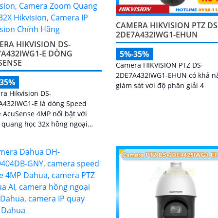
CAMERA HIKVISION PTZ DS
2DE7A432IWG1-EHUN
RA HIKVISION DS-
7A432IWG1-E DÒNG
5%-35%
SENSE
Camera HIKVISION PTZ DS-
2DE7A432IWG1-EHUN có khả n
-35%
giám sát với độ phân giải 4
a Hikvision DS-
A432IWG1-E là dòng Speed
 AcuSense 4MP nổi bật với
 quang học 32x hồng ngoại
và công nghệ DarkFighter cho
ảnh rõ nét ngày đêm