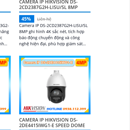
CAMERA IP HIKVISION DS-
2CD2387G2H-LISU/SL 8MP
45%
Liên hệ
63G2-
Camera IP DS-2CD2387G2H-LISU/SL
 năng
8MP ghi hình 4K sắc nét, tích hợp
ợc
báo động chuyển động và công
nh
nghệ hiện đại, phù hợp giám sát
 ánh
24/7. Thiết kế chuyên nghiệp, kết nối
dây mạng tiện lợi, là lựa chọn tối ưu
amera
cho không gian cần an ninh chính
sắc tự
xác và hiệu quả cao
CAMERA IP HIKVISION DS-
2DE4415IWG1-E SPEED DOME