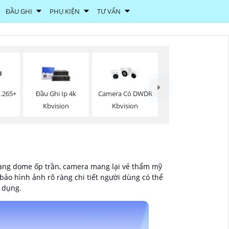
ĐẦU GHI
PHỤ KIỆN
TƯ VẤN
.265+
Đầu Ghi Ip 4k
Camera Có DWDR
Kbvision
Kbvision
 dạng dome ốp trần, camera mang lại vẻ thẩm mỹ
bảo hình ảnh rõ ràng chi tiết người dùng có thể
ử dụng.