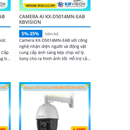
AB
CAMERA AI KX-D5014MN-EAB
KBVISION
5%-35%
liên hệ
hức
Camera KX-D5014MN-EAB với công
nghệ nhận diện người và động vật
p
cung cấp ánh sáng kép chip xử lý
g bị
Sony cho ra hình ảnh tốt. Hỗ trợ cấp
m sát
nguồn POE đèn hồng ngoại 40m cho
n
hình ảnh màu ban đêm
i,