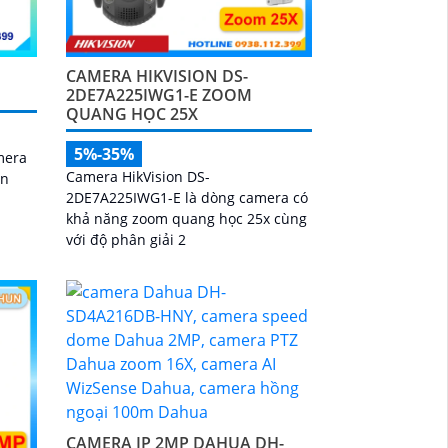
CAMERA HIKVISION DS-
2DE7A225IWG1-E ZOOM
QUANG HỌC 25X
5%-35%
mera
Camera HikVision DS-
ân
2DE7A225IWG1-E là dòng camera có
khả năng zoom quang học 25x cùng
với độ phân giải 2
CAMERA IP 2MP DAHUA DH-