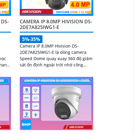
 DS-
CAMERA IP 8.0MP HIVISION DS-
2DE7A825IWG1-E
5%-35%
Camera IP 8.0MP Hivision DS-
2DE7A825IWG1-E là dòng camera
học
Speed Dome quay xuay 360 độ giám
 mang
sát ổn định ngoài trời nhờ công
trong
nghệ chống nước IP67