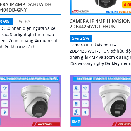
ERA IP 4MP DAHUA DH-
9404DB-GNY
CAMERA IP 4MP HIKVISION
-35%
Liên hệ
2DE4425IWG1-EHUN
D 3.0 nhận diện người và xe
 xác, Starlight ghi hình màu
5%-35%
đêm, Zoom quang 4x quan sát
Camera IP HikVision DS-
nhiều khoảng cách
2DE4425IWG1-EHUN sở hữu độ
phân giải 4MP và zoom quang 
25X và công nghệ DarkFighter
đến hình ảnh sắc nét ngay cả 
điều kiện thiếu sáng