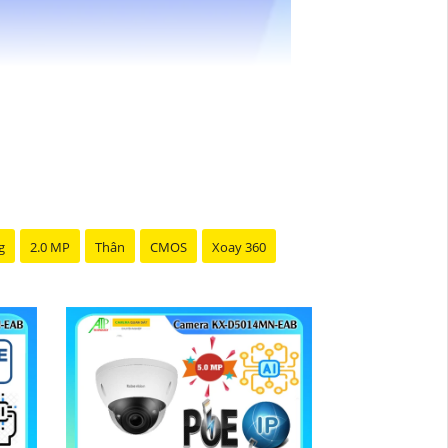
g
2.0 MP
Thân
CMOS
Xoay 360