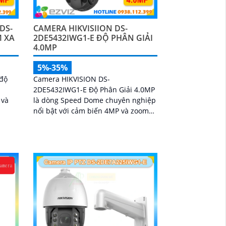
DS-
CAMERA HIKVISIION DS-
M XA
2DE5432IWG1-E ĐỘ PHÂN GIẢI
4.0MP
5%-35%
độ
Camera HIKVISION DS-
2DE5432IWG1-E Độ Phân Giải 4.0MP
 và
là dòng Speed Dome chuyên nghiệp
nổi bật với cảm biến 4MP và zoom
quang học 32X, hỗ trợ giám sát chi
tiết ở khoảng cách xa