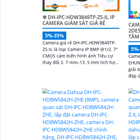
✲ DH-IPC-HDW3849TP-ZS-IL IP
CAMERA GIÁM SÁT GIÁ RẺ
CAME
2DE
5%-35%
TẦM
Camera giá rẻ DH-IPC-HDW3849TP-
5%
ZS-IL là loại Camera IP 8MP @1/2. 7"
CMOS cảm biến hình ảnh Tiêu cự
Came
thay đổi 2. 7 mm–13. 5 mm tích hợp
EHUN
chức năng Thu âm phát hiện
giải 
chuyển động thông...
đáp ứ
tại k
'