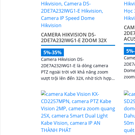
CAME
2DE
CAMERA HIKVISION DS-
ACU
2DE7A232IWG1-E ZOOM 32X
5%
5%-35%
Camer
Camera Hikvision DS-
2DE7
2DE7A232IWG1-E là dòng camera
Dome
PTZ ngoài trời với khả năng zoom
zoom
vượt trội lên đến 32X, nhờ tích hợp
200m 
công nghệ AI thông minh giúp phát
hình 
hiện chuyển động và phân biệt
người/ phương tiện chính xát bên
cạnh đó là c và loa dược tích hợp
mang đến trãi nghiệm giám sát có
âm thanh