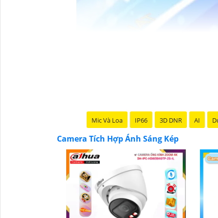
Mic Và Loa
IP66
3D DNR
AI
Du
Camera Tích Hợp Ánh Sáng Kép