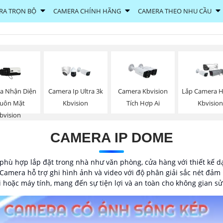
RA TRỌN BỘ
CAMERA CHÍNH HÃNG
CAMERA THEO NHU CẦU
a Nhận Diện
Camera Ip Ultra 3k
Camera Kbvision
Lắp Camera H
uôn Mặt
Kbvision
Tích Hợp Ai
Kbvision
bvision
CAMERA IP DOME
 phù hợp lắp đặt trong nhà như văn phòng, cửa hàng với thiết kế
 Camera hỗ trợ ghi hình ảnh và video với độ phân giải sắc nét đảm 
i hoặc máy tính, mang đến sự tiện lợi và an toàn cho không gian s