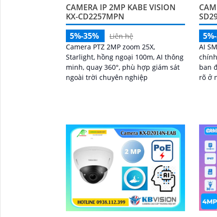
CAMERA IP 2MP KABE VISION
CAM
KX-CD2257MPN
SD2
5%-35%
5%
Liên hệ
Camera PTZ 2MP zoom 25X,
AI SM
Starlight, hồng ngoại 100m, AI thông
chính
minh, quay 360°, phù hợp giám sát
ban 
ngoài trời chuyên nghiệp
rõ ở 