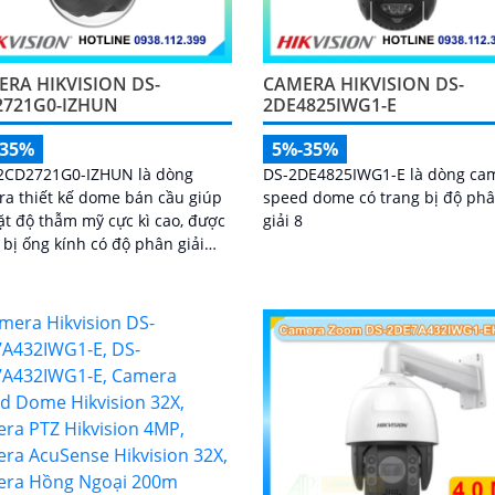
RA HIKVISION DS-
CAMERA HIKVISION DS-
2721G0-IZHUN
2DE4825IWG1-E
-35%
5%-35%
2CD2721G0-IZHUN là dòng
DS-2DE4825IWG1-E là dòng ca
a thiết kế dome bán cầu giúp
speed dome có trang bị độ ph
ặt độ thẫm mỹ cực kì cao, được
giải 8
 bị ống kính có độ phân giải
ên đến 2