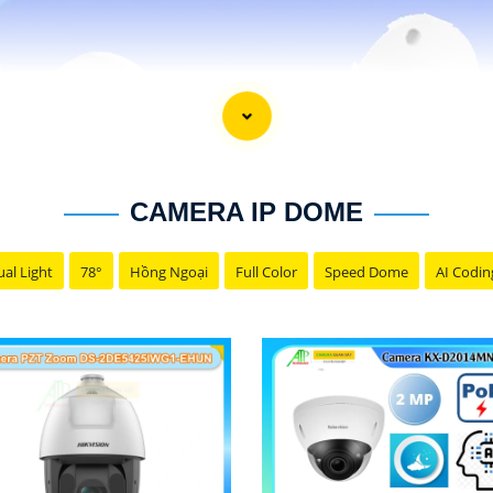
CAMERA IP DOME
al Light
78°
Hồng Ngoại
Full Color
Speed Dome
AI Codin