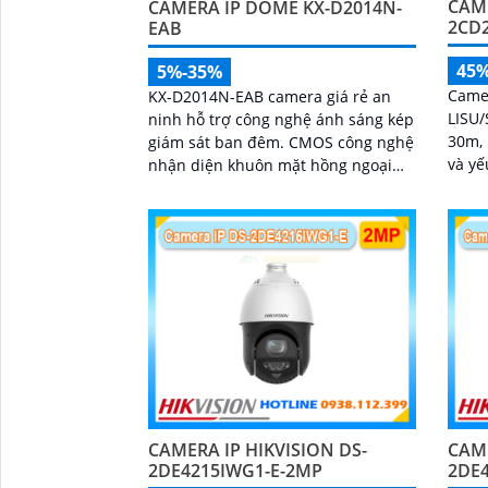
CAME
CAMERA IP DOME KX-D2014N-
2CD2
EAB
45
5%-35%
Came
KX-D2014N-EAB camera giá rẻ an
LISU/
ninh hỗ trợ công nghệ ánh sáng kép
30m, 
giám sát ban đêm. CMOS công nghệ
và yế
nhận diện khuôn mặt hồng ngoại
g
50m báo động xâm nhập hàng rào
ảo kết nối IP POE dễ dàng công nghệ
Starlight hỗ trợ hình ảnh sắc nét 2
CAMERA IP HIKVISION DS-
CAME
2DE4215IWG1-E-2MP
2DE