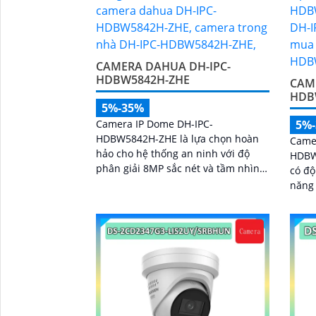
CAMERA DAHUA DH-IPC-
HDBW5842H-ZHE
CAM
HDBW
5%-35%
Camera IP Dome DH-IPC-
5%
HDBW5842H-ZHE là lựa chọn hoàn
Came
hảo cho hệ thống an ninh với độ
HDBW7
phân giải 8MP sắc nét và tầm nhìn
có độ
hồng ngoại lên tới 40m cho hình
năng
ảnh rõ ràng cả ngày lẫn đêm. Tích
40m, 
hợp công nghệ AI thông minh giúp
đàm t
phân biệt chuyển động giữa người
đến t
và phương tiện, hạn chế cảnh báo
Đặc b
sai, đi kèm khe cắm thẻ nhớ 256GB
minh
lưu trữ lâu dài, hỗ trợ POE tiện lợi và
đếm 
mức giá phải chăng
quản 
gian 