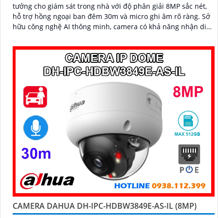
tưởng cho giám sát trong nhà với độ phân giải 8MP sắc nét,
hỗ trợ hồng ngoại ban đêm 30m và micro ghi âm rõ ràng. Sở
hữu công nghệ AI thông minh, camera có khả năng nhận diện
và phân biệt chuyển động của người và phương tiện, tăng độ
chính xác trong cảnh báo an ninh
CAMERA DAHUA DH-IPC-HDBW3849E-AS-IL (8MP)