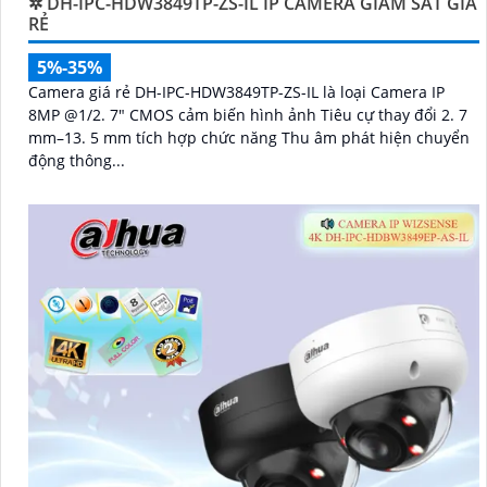
✲ DH-IPC-HDW3849TP-ZS-IL IP CAMERA GIÁM SÁT GIÁ
RẺ
5%-35%
Camera giá rẻ DH-IPC-HDW3849TP-ZS-IL là loại Camera IP
8MP @1/2. 7" CMOS cảm biến hình ảnh Tiêu cự thay đổi 2. 7
mm–13. 5 mm tích hợp chức năng Thu âm phát hiện chuyển
động thông...