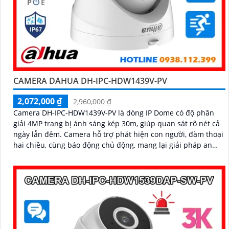
CAMERA DAHUA DH-IPC-HDW1439V-PV
2,072,000 ₫
2,960,000 ₫
Camera DH-IPC-HDW1439V-PV là dòng IP Dome có độ phân
giải 4MP trang bị ánh sáng kép 30m, giúp quan sát rõ nét cả
ngày lẫn đêm. Camera hỗ trợ phát hiện con người, đàm thoại
hai chiều, cùng báo động chủ động, mang lại giải pháp an
ninh hiệu quả