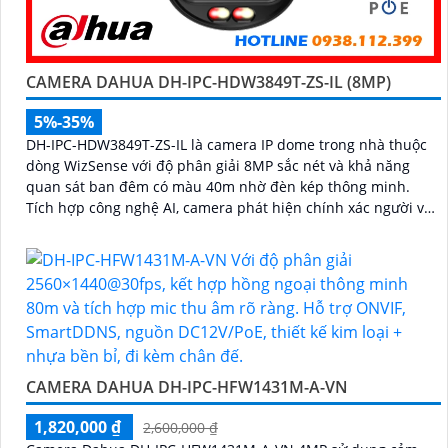
CAMERA DAHUA DH-IPC-HDW3849T-ZS-IL (8MP)
5%-35%
DH-IPC-HDW3849T-ZS-IL là camera IP dome trong nhà thuộc
dòng WizSense với độ phân giải 8MP sắc nét và khả năng
quan sát ban đêm có màu 40m nhờ đèn kép thông minh.
Tích hợp công nghệ AI, camera phát hiện chính xác người và
phương tiện, kết hợp micro ghi âm và khe thẻ nhớ hỗ trợ đến
512GB đảm bảo lưu trữ linh hoạt và chi tiết, hỗ trợ PoE tiện
lợi đây là giải pháp giám sát an ninh hiệu quả
CAMERA DAHUA DH-IPC-HFW1431M-A-VN
1,820,000 ₫
2,600,000 ₫