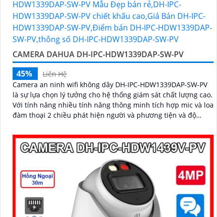
CAMERA DAHUA DH-IPC-HDW1339DAP-SW-PV
45%
Liên Hệ
Camera an ninh wifi không dây DH-IPC-HDW1339DAP-SW-PV
là sự lựa chọn lý tưởng cho hệ thống giám sát chất lượng cao.
Với tính năng nhiều tính năng thông minh tích hợp mic và loa
đàm thoại 2 chiều phát hiện người và phương tiện và độ
phân giải 3MP sắc nét camera giúp bảo vệ an toàn cho ngôi
nhà hoặc văn phòng của bạn