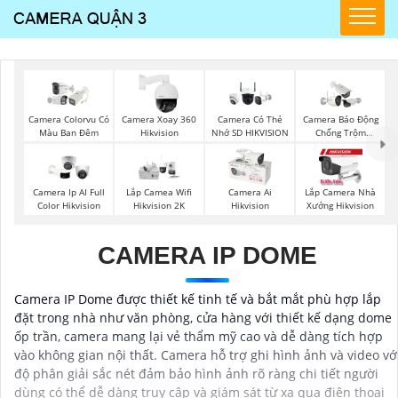
Camera Colorvu Có
Camera Xoay 360
Camera Có Thẻ
Camera Báo Động
Màu Ban Đêm
Hikvision
Nhớ SD HIKVISION
Chống Trộm
Hikvision
Camera Ip AI Full
Lắp Camea Wifi
Camera Ai
Lắp Camera Nhà
Color Hikvision
Hikvision 2K
Hikvision
Xưởng Hikvision
CAMERA IP DOME
Camera IP Dome được thiết kế tinh tế và bắt mắt phù hợp lắp
đặt trong nhà như văn phòng, cửa hàng với thiết kế dạng dome
ốp trần, camera mang lại vẻ thẩm mỹ cao và dễ dàng tích hợp
vào không gian nội thất. Camera hỗ trợ ghi hình ảnh và video vớ
độ phân giải sắc nét đảm bảo hình ảnh rõ ràng chi tiết người
dùng có thể dễ dàng truy cập và giám sát từ xa qua điện thoại