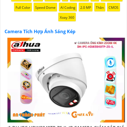
'
Full Color
Speed Dome
AI Coding
2.0 MP
Thân
CMOS
Xoay 360
Camera Tích Hợp Ánh Sáng Kép