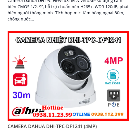
Camera Dahua DH-IPC-HFW1431M-A-VN 4MP sử dụng cảm
biến CMOS 1/2. 9”, hỗ trợ chuẩn nén H265+, WDR 120dB, phát
hiện người thông minh. Tích hợp mic, tầm hồng ngoại 80m,
chống nước...
CAMERA DAHUA DHI-TPC-DF1241 (4MP)