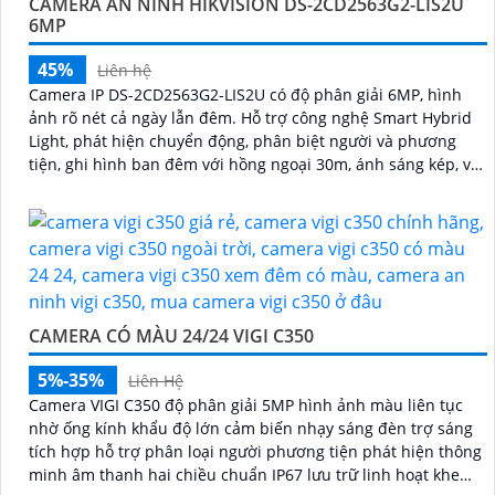
CAMERA AN NINH HIKVISION DS-2CD2563G2-LIS2U
6MP
45%
Liên hệ
Camera IP DS-2CD2563G2-LIS2U có độ phân giải 6MP, hình
ảnh rõ nét cả ngày lẫn đêm. Hỗ trợ công nghệ Smart Hybrid
Light, phát hiện chuyển động, phân biệt người và phương
tiện, ghi hình ban đêm với hồng ngoại 30m, ánh sáng kép, và
phát hiện xâm nhập
CAMERA CÓ MÀU 24/24 VIGI C350
5%-35%
Liên Hệ
Camera VIGI C350 độ phân giải 5MP hình ảnh màu liên tục
nhờ ống kính khẩu độ lớn cảm biến nhạy sáng đèn trợ sáng
tích hợp hỗ trợ phân loại người phương tiện phát hiện thông
minh âm thanh hai chiều chuẩn IP67 lưu trữ linh hoạt khe