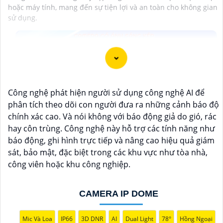
hoặc máy tính, mang đến sự tiện lợi và an toàn cho không gian
sử dụng.
Công nghệ phát hiện người sử dụng công nghệ AI để
phân tích theo dõi con người đưa ra những cảnh báo độ
chính xác cao. Và nói không với báo động giả do gió, rác
hay côn trùng. Công nghệ này hỗ trợ các tính năng như
báo động, ghi hình trực tiếp và nâng cao hiệu quả giám
sát, bảo mật, đặc biệt trong các khu vực như tòa nhà,
công viên hoặc khu công nghiệp.
CAMERA IP DOME
Mic Và Loa
IP66
3D DNR
AI
Dual Light
78°
Hồng Ngoại