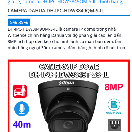
CAMERA DAHUA DH-IPC-HDW3849QM-S-IL
5%-35%
DH-IPC-HDW3849QM-S-IL là camera IP dome trong nhà
WizSense chính hãng Dahua với độ phân giải cao lên đến
8MP tích hợp đèn kép cho hình ảnh có màu ban đêm, tầm
nhìn hồng ngoại 30m, camera đảm bảo ghi hình rõ nét trong
mọi điều kiện ánh sáng. Hỗ trợ khe thẻ nhớ lên đến 512GB,
tích hợp micro ghi âm, chuẩn POE và khả năng nhận diện
chính xác người và phương tiện giám sát an ninh tốt