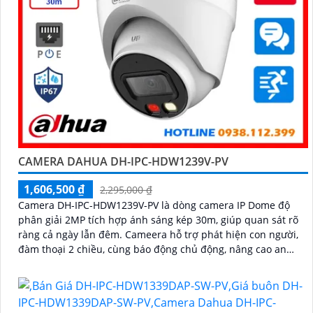
CAMERA DAHUA DH-IPC-HDW1239V-PV
1,606,500 ₫
2,295,000 ₫
Camera DH-IPC-HDW1239V-PV là dòng camera IP Dome độ
phân giải 2MP tích hợp ánh sáng kép 30m, giúp quan sát rõ
ràng cả ngày lẫn đêm. Cameera hỗ trợ phát hiện con người,
đàm thoại 2 chiều, cùng báo động chủ động, nâng cao an
ninh hiệu quả