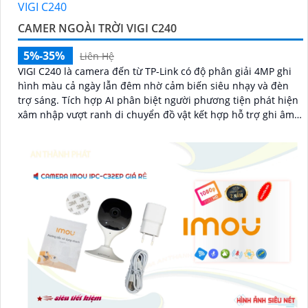
CAMER NGOÀI TRỜI VIGI C240
5%-35%
Liên Hệ
VIGI C240 là camera đến từ TP-Link có độ phân giải 4MP ghi
hình màu cả ngày lẫn đêm nhờ cảm biến siêu nhạy và đèn
trợ sáng. Tích hợp AI phân biệt người phương tiện phát hiện
xâm nhập vượt ranh di chuyển đồ vật kết hợp hỗ trợ ghi âm,
chuẩn IP67, IK10 chống nước chống phá, nén H