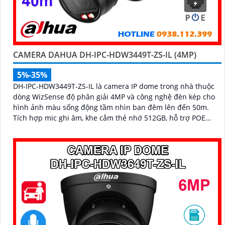
CAMERA DAHUA DH-IPC-HDW3449T-ZS-IL (4MP)
5%-35%
DH-IPC-HDW3449T-ZS-IL là camera IP dome trong nhà thuộc
dòng WizSense độ phân giải 4MP và công nghệ đèn kép cho
hình ảnh màu sống động tầm nhìn ban đêm lên đến 50m.
Tích hợp mic ghi âm, khe cắm thẻ nhớ 512GB, hỗ trợ POE
cùng khả năng nhận diện chính xác người và phương tiện,
camera mang đến giải pháp giám sát an ninh thông minh,
hiệu quả phù hợp lắp đặt tại gia đình, văn phòng