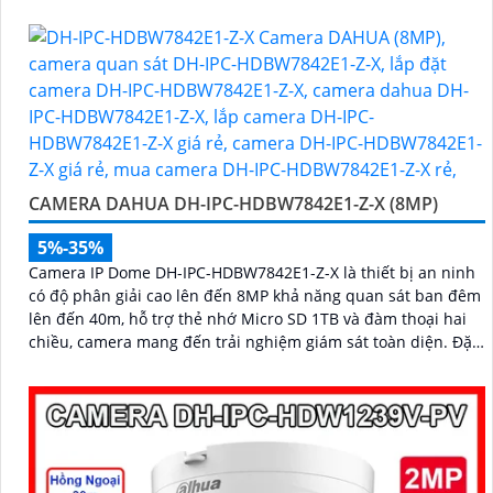
biệt chuyển động giữa người và phương tiện, hạn chế cảnh
báo sai, đi kèm khe cắm thẻ nhớ 256GB lưu trữ lâu dài, hỗ trợ
POE tiện lợi và mức giá phải chăng
CAMERA DAHUA DH-IPC-HDBW7842E1-Z-X (8MP)
5%-35%
Camera IP Dome DH-IPC-HDBW7842E1-Z-X là thiết bị an ninh
có độ phân giải cao lên đến 8MP khả năng quan sát ban đêm
lên đến 40m, hỗ trợ thẻ nhớ Micro SD 1TB và đàm thoại hai
chiều, camera mang đến trải nghiệm giám sát toàn diện. Đặc
biệt, các tính năng AI thông minh như nhận diện khuôn mặt
và đếm người giúp nâng cao hiệu quả quản lý và an ninh cho
mọi không gian trong nhà