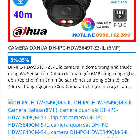
CAMERA DAHUA DH-IPC-HDW3649T-ZS-IL (6MP)
5%-35%
DH-IPC-HDW3649T-ZS-IL là camera IP dome trong nhà thuộc
dòng WizSense của Dahua độ phân giải 6MP cùng công nghệ
đèn kép cho hình ảnh màu sắc rõ nét cả trong đêm tối đến
40m và hồng ngoại xa 50m. Camera tích hợp micro ghi âm,
khe cắm thẻ nhớ lên đến 512GB và khả năng phát hiện chính
xác người và phương tiện, nâng cao hiệu quả giám sát an
ninh hỗ trợ PoE và giá rẻ hiệu quả