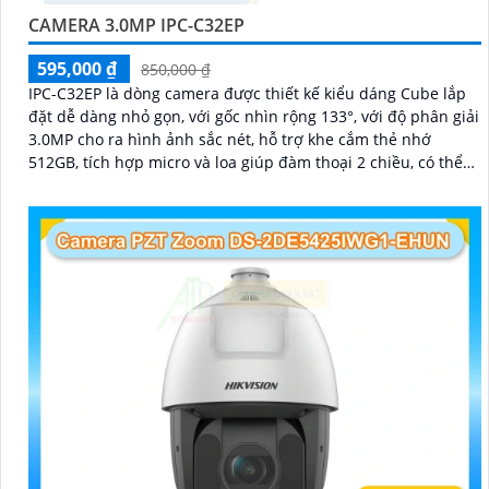
CAMERA 3.0MP IPC-C32EP
595,000 ₫
850,000 ₫
IPC-C32EP là dòng camera được thiết kế kiểu dáng Cube lắp
đặt dễ dàng nhỏ gọn, với gốc nhìn rộng 133°, với độ phân giải
3.0MP cho ra hình ảnh sắc nét, hỗ trợ khe cắm thẻ nhớ
512GB, tích hợp micro và loa giúp đàm thoại 2 chiều, có thể
kết nối wifi 6, chuẩn tương thích Onvif