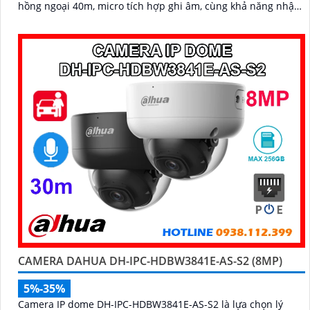
hồng ngoại 40m, micro tích hợp ghi âm, cùng khả năng nhận
diện chính xác người và phương tiện, camera giúp giám sát
chính xác, giảm thiểu cảnh báo sai, hỗ trợ khe thẻ nhớ lên
đến 256GB và cấp nguồn PoE
CAMERA DAHUA DH-IPC-HDBW3841E-AS-S2 (8MP)
5%-35%
Camera IP dome DH-IPC-HDBW3841E-AS-S2 là lựa chọn lý