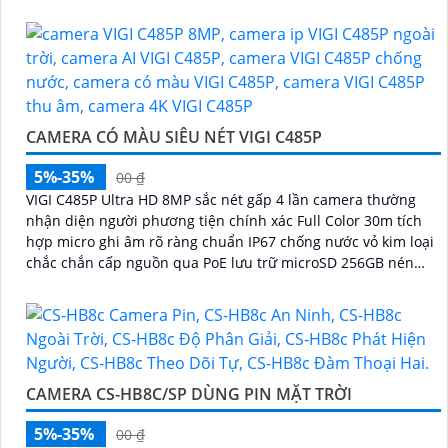
thẻ SD 256GB hỗ trợ chuẩn nén H.265+
CAMERA CÓ MÀU SIÊU NÉT VIGI C485P
5%-35%
00 ₫
VIGI C485P Ultra HD 8MP sắc nét gấp 4 lần camera thường
nhận diện người phương tiện chính xác Full Color 30m tích
hợp micro ghi âm rõ ràng chuẩn IP67 chống nước vỏ kim loại
chắc chắn cấp nguồn qua PoE lưu trữ microSD 256GB nén
H.265+ quản lý trên VIGI App
CAMERA CS-HB8C/SP DÙNG PIN MẶT TRỜI
5%-35%
00 ₫