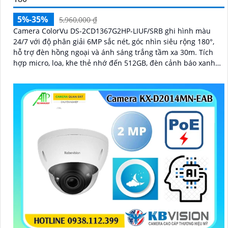
5%-35%
5,960,000 ₫
Camera ColorVu DS-2CD1367G2HP-LIUF/SRB ghi hình màu
24/7 với độ phân giải 6MP sắc nét, góc nhìn siêu rộng 180°,
hỗ trợ đèn hồng ngoại và ánh sáng trắng tầm xa 30m. Tích
hợp micro, loa, khe thẻ nhớ đến 512GB, đèn cảnh báo xanh
đỏ và chống nước IP67, thích hợp giám sát ngoài trời hiệu
quả