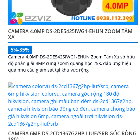
CAMERA 4.0MP DS-2DE5425IWG1-EHUN ZOOM TẦM
XA
5%-35%
Camera 4.0MP DS-2DE5425IWG1-EHUN Zoom Tầm Xa sở hữu
độ phân giải 4MP cùng zoom quang học 25X, đáp ứng hiệu
quả nhu cầu giám sát tại khu vực rộng
CAMERA 6MP DS-2CD1367G2HP-LIUF/SRB GÓC RỘNG
180°