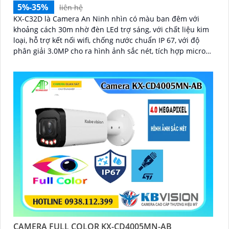
5%-35%
liên hệ
KX-C32D là Camera An Ninh nhìn có màu ban đêm với
khoảng cách 30m nhờ đèn LEd trợ sáng, với chất liệu kim
loại, hỗ trợ kết nối wifi, chống nước chuẩn IP 67, với độ
phân giải 3.0MP cho ra hình ảnh sắc nét, tích hợp micro
và khe cắm thẻ nhớ 265GB
CAMERA FULL COLOR KX-CD4005MN-AB