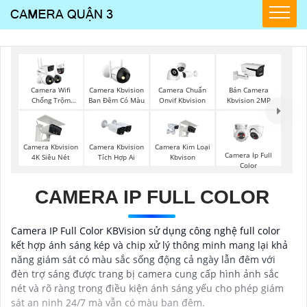
Camera Wifi
Camera Kbvision
Camera Chuẩn
Bán Camera
Chống Trộm
Ban Đêm Có Màu
Onvif Kbvision
Kbvision 2MP
Kbvision
Camera Kbvision
Camera Kbvision
Camera Kim Loại
Camera Ip Full
4K Siêu Nét
Tích Hợp Ai
Kbvison
Color
CAMERA IP FULL COLOR
Camera IP Full Color KBVision sử dụng công nghệ full color
kết hợp ánh sáng kép và chip xử lý thông minh mang lại khả
năng giám sát có màu sắc sống động cả ngày lẫn đêm với
đèn trợ sáng được trang bị camera cung cấp hình ảnh sắc
nét và rõ ràng trong điều kiện ánh sáng yếu cho phép giám
sát an ninh 24/7 mà vẫn có màu ban đêm.