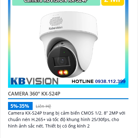
ninh cần thiết!"
Hy vọng những câu giới thiệu trên sẽ giúp bạn thành
công trong việc tiếp cận khách hàng và tăng cơ hội
bán hàng của bạn. Nếu có bất kỳ yêu cầu hay câu hỏi
nào khác, bạn có thể chia sẻ để tôi hỗ trợ bạn tốt hơn!
CAMERA 360° KX-S24P
'
5%-35%
Liên Hệ
Camera KX-S24P trang bị cảm biến CMOS 1/2. 8” 2MP với
chuẩn nén H.265+ và tốc độ khung hình 25/30fps, cho
hình ảnh sắc nét. Thiết bị có ống kính 2