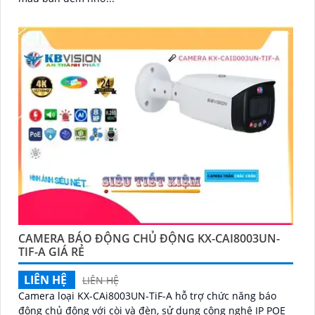
CAMERA BÁO ĐỘNG CHỦ ĐỘNG KX-CAI8003UN-
TIF-A GIÁ RẺ
LIÊN HỆ
LIÊN HỆ
Camera loại KX-CAi8003UN-TiF-A hỗ trợ chức năng báo
động chủ động với còi và đèn, sử dụng công nghệ IP POE