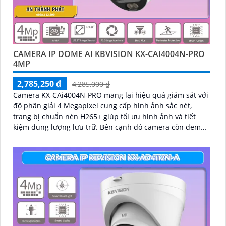
CAMERA IP DOME AI KBVISION KX-CAI4004N-PRO
4MP
2,785,250 ₫
4,285,000 ₫
Camera KX-CAi4004N-PRO mang lại hiệu quả giám sát với
độ phân giải 4 Megapixel cung cấp hình ảnh sắc nét,
trang bị chuẩn nén H265+ giúp tối ưu hình ảnh và tiết
kiệm dung lượng lưu trữ. Bên cạnh đó camera còn đem
lại khả năng phát hiện thông minh như hàng rào ảo, xâm
nhập, và phân biệt người/xe (SMD Plus) bảo vệ an ninh
hiệu quả