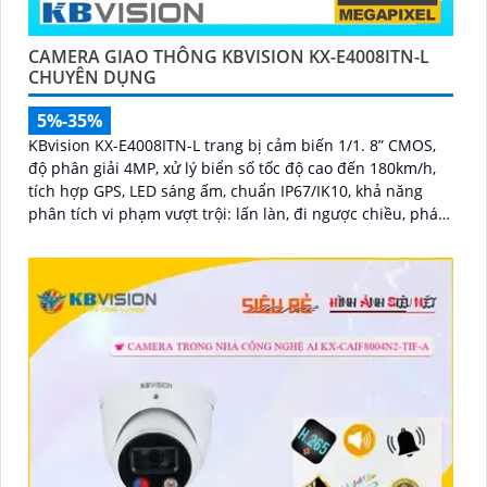
CAMERA GIAO THÔNG KBVISION KX-E4008ITN-L
CHUYÊN DỤNG
5%-35%
KBvision KX-E4008ITN-L trang bị cảm biến 1/1. 8” CMOS,
độ phân giải 4MP, xử lý biển số tốc độ cao đến 180km/h,
tích hợp GPS, LED sáng ấm, chuẩn IP67/IK10, khả năng
phân tích vi phạm vượt trội: lấn làn, đi ngược chiều, phát
hiện kẹt xe, ANPR chính xác >99%