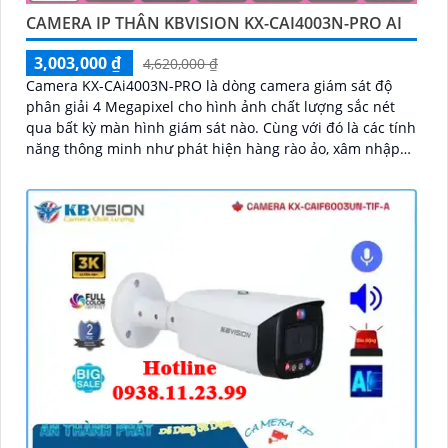
CAMERA IP THÂN KBVISION KX-CAI4003N-PRO AI
3,003,000 ₫
4,620,000 ₫
Camera KX-CAi4003N-PRO là dòng camera giám sát độ
phân giải 4 Megapixel cho hình ảnh chất lượng sắc nét
qua bất kỳ màn hình giám sát nào. Cùng với đó là các tính
năng thông minh như phát hiện hàng rào ảo, xâm nhập
và phân biệt người/xe (SMD Plus), cùng khả năng tìm kiếm
sự kiện thông minh giúp nâng cao hiệu quả giám sát an
ninh