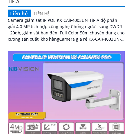
TIF-A
Liên hệ
LIÊN HỆ
Camera giám sát IP POE KX-CAiF4003UN-TiF-A độ phân
giải 4.0 MP tích hợp công nghệ Chống ngược sáng DWDR
120db, giám sát ban đêm Full Color 50m chuyên dụng cho
xưởng sản xuất, kho hàngCamera giá rẻ KX-CAiF4003UN-
TiF-A, độ phân giải 4