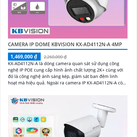
CAMERA IP DOME KBVISION KX-AD4112N-A 4MP
1,469,000 ₫
2,260,000 ₫
KX-AD4112N-A là dòng camera quan sát sử dụng công
nghệ IP POE cung cấp hình ảnh chất lượng 2K+ cùng với
đó là công nghệ ánh sáng kép, giám sát ban đêm linh
hoạt mà hiệu quả. Ngoài ra camera IP KX-AD4112N-A còn
được nâng cao khả năng bảo vệ an ninh với trang bị tính
năng phát hiện người chính xác