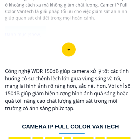
ở khoảng cách xa mà không giảm chất lượng. Camer IP Full
Color Vantech là giải pháp tối ưu cho việc giám sát an ninh
giúp quan sát chi tiết trong mọi hoàn cảnh.
Camera Vantech là một thương hiệu camera an ninh
hàng đầu tại Việt Nam, chúng được thiết kế với công
nghệ hiện đại và chất lượng cao để khẳng định an ninh
Công nghệ WDR 150dB giúp camera xử lý tốt các tình
và giám sát tốt cho ngôi nhà, cửa hàng, văn phòng
huống có sự chênh lệch lớn giữa vùng sáng và tối,
hoặc doanh nghiệp của bạn.
mang lại hình ảnh rõ ràng hơn, sắc nét hơn. Với chỉ số
Vantech Việt Nam cung cấp các dòng sản phẩm
150dB giúp giảm hiện tượng hình ảnh quá sáng hoặc
camera giám sát chất lượng cao như camera IP,
quá tối, nâng cao chất lượng giám sát trong môi
camera HD-TVI, camera AHD, camera wifi, camera
trường có ánh sáng phức tạp.
thông minh, và nhiều hơn nữa. Các sản phẩm của
Vantech được sản xuất theo tiêu chuẩn chất lượng
cao, đáng tin cậy và dễ sử dụng.
CAMERA IP FULL COLOR VANTECH
Điểm mạnh của Camera Vantech là chất lượng dịch vụ