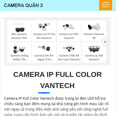
Bán Camera
Camera Ip Có Thu
Camera Ip Thân
Camera Vantech
Vantech 360
Âm Vantech
Vantech
4K
Camera Chống
Camera Ghi Âm
Camera Thết Kế
Camera Ip 360
Nhiễu Tốt
Ngoài Trời
Kim Loại Vantech
Vantech
Vantech
Vantech
CAMERA IP FULL COLOR
VANTECH
Camera IP Full Color Vantech được trang bị đèn LED hỗ trợ
chiếu sáng ban đêm mang lại khả năng ghi hình màu sắc rõ
nét ngay cả trong điều kiện ánh sáng yếu với công nghệ full
color cung cấp hình ảnh sắc nét và truyền tải video ổn định