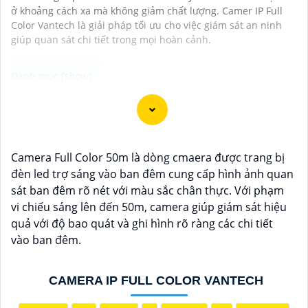
ở khoảng cách xa mà không giảm chất lượng. Camer IP Full
Color Vantech là giải pháp tối ưu cho việc giám sát an ninh
giúp quan sát chi tiết trong mọi hoàn cảnh.
Camera Quan Sát IP ColorVu sử dụng công nghệ
ColorVu cho hình ảnh màu sắc cực kỳ sắc nét và rõ
ràng ngay cả trong điều kiện ánh sáng yếu. Đây là một
Camera Full Color 50m là dòng cmaera được trang bị
lựa chọn hoàn hảo cho việc giám sát an ninh 24/7
đèn led trợ sáng vào ban đêm cung cấp hình ảnh quan
trong môi trường thiếu ánh sáng. Mẫu camera này
sát ban đêm rõ nét với màu sắc chân thực. Với phạm
được thiết kế hiện đại, dễ lắp đặt và cài đặt, phù hợp
vi chiếu sáng lên đến 50m, camera giúp giám sát hiệu
với nhiều không gian như văn phòng, cửa hàng, gia
quả với độ bao quát và ghi hình rõ ràng các chi tiết
đình, hay nhà kho. Camera Quan Sát IP ColorVu cung
vào ban đêm.
cấp khả năng quan sát từ xa qua hệ thống mạng
internet, giúp bạn dễ dàng theo dõi mọi hoạt động
mọi lúc mọi nơi thông qua ứng dụng di động.
CAMERA IP FULL COLOR VANTECH