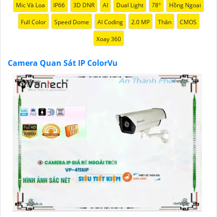
Mic Và Loa
IP66
3D DNR
AI
Dual Light
78°
Hồng Ngoại
Full Color
Speed Dome
AI Coding
2.0 MP
Thân
CMOS
Xoay 360
Camera Quan Sát IP ColorVu
'