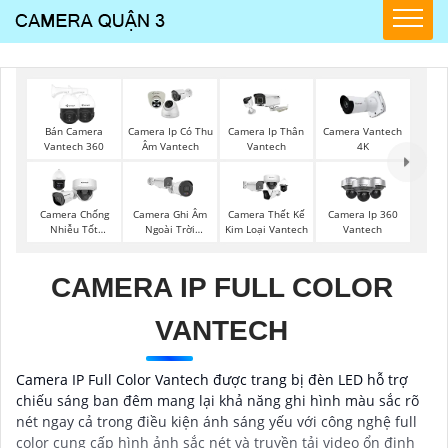
Bán Camera
Camera Ip Có Thu
Camera Ip Thân
Camera Vantech
Vantech 360
Âm Vantech
Vantech
4K
Camera Chống
Camera Ghi Âm
Camera Thết Kế
Camera Ip 360
Nhiễu Tốt
Ngoài Trời
Kim Loại Vantech
Vantech
Vantech
Vantech
CAMERA IP FULL COLOR
VANTECH
Camera IP Full Color Vantech được trang bị đèn LED hỗ trợ
chiếu sáng ban đêm mang lại khả năng ghi hình màu sắc rõ
nét ngay cả trong điều kiện ánh sáng yếu với công nghệ full
color cung cấp hình ảnh sắc nét và truyền tải video ổn định