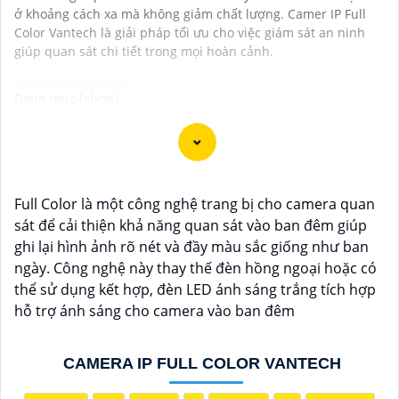
ở khoảng cách xa mà không giảm chất lượng. Camer IP Full
Color Vantech là giải pháp tối ưu cho việc giám sát an ninh
giúp quan sát chi tiết trong mọi hoàn cảnh.
Camera Quan Sát IP ColorVu sử dụng công nghệ
ColorVu cho hình ảnh màu sắc cực kỳ sắc nét và rõ
ràng ngay cả trong điều kiện ánh sáng yếu. Đây là một
Full Color là một công nghệ trang bị cho camera quan
lựa chọn hoàn hảo cho việc giám sát an ninh 24/7
sát để cải thiện khả năng quan sát vào ban đêm giúp
trong môi trường thiếu ánh sáng. Mẫu camera này
ghi lại hình ảnh rõ nét và đầy màu sắc giống như ban
được thiết kế hiện đại, dễ lắp đặt và cài đặt, phù hợp
ngày. Công nghệ này thay thế đèn hồng ngoại hoặc có
với nhiều không gian như văn phòng, cửa hàng, gia
thể sử dụng kết hợp, đèn LED ánh sáng trắng tích hợp
đình, hay nhà kho. Camera Quan Sát IP ColorVu cung
hỗ trợ ánh sáng cho camera vào ban đêm
cấp khả năng quan sát từ xa qua hệ thống mạng
internet, giúp bạn dễ dàng theo dõi mọi hoạt động
mọi lúc mọi nơi thông qua ứng dụng di động.
CAMERA IP FULL COLOR VANTECH