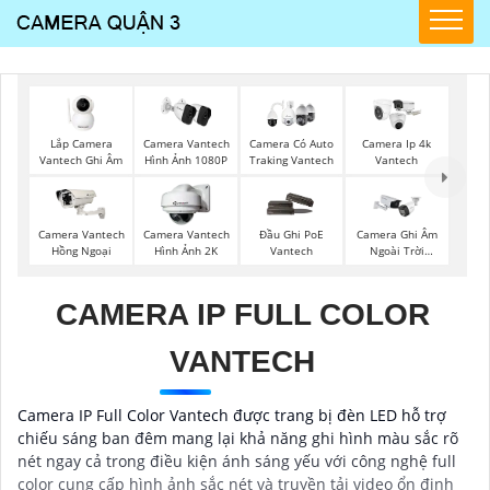
Lắp Camera
Camera Vantech
Camera Có Auto
Camera Ip 4k
Vantech Ghi Âm
Hình Ảnh 1080P
Traking Vantech
Vantech
Camera Vantech
Camera Vantech
Đầu Ghi PoE
Camera Ghi Âm
Hồng Ngoại
Hình Ảnh 2K
Vantech
Ngoài Trời
Kbvision
CAMERA IP FULL COLOR
VANTECH
Camera IP Full Color Vantech được trang bị đèn LED hỗ trợ
chiếu sáng ban đêm mang lại khả năng ghi hình màu sắc rõ
nét ngay cả trong điều kiện ánh sáng yếu với công nghệ full
color cung cấp hình ảnh sắc nét và truyền tải video ổn định