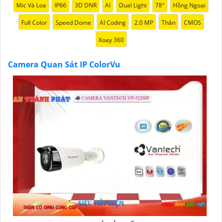
Mic Và Loa
IP66
3D DNR
AI
Dual Light
78°
Hồng Ngoại
Full Color
Speed Dome
AI Coding
2.0 MP
Thân
CMOS
Xoay 360
Camera Quan Sát IP ColorVu
'