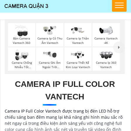
Bán Camera
Camera Ip Có Thu
Camera Ip Thân
Camera Vantech
Vantech 360
Âm Vantech
Vantech
4K
Camera Chống
Camera Ghi Âm
Camera Thết Kế
Camera Ip 360
Nhiễu Tốt
Ngoài Trời
Kim Loại Vantech
Vantech
Vantech
Vantech
CAMERA IP FULL COLOR
VANTECH
Camera IP Full Color Vantech được trang bị đèn LED hỗ trợ
chiếu sáng ban đêm mang lại khả năng ghi hình màu sắc rõ
nét ngay cả trong điều kiện ánh sáng yếu với công nghệ full
color cung cấp hình ảnh sắc nét và truyền tải video ổn định