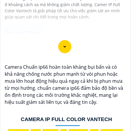
ở khoảng cách xa mà không giảm chất lượng. Camer IP Full
Color Vantech là giải pháp tối ưu cho việc giám sát an ninh
giúp quan sát chi tiết trong mọi hoàn cảnh.
Camera Vantech là một thương hiệu camera an ninh
hàng đầu tại Việt Nam, chúng được thiết kế với công
nghệ hiện đại và chất lượng cao để khẳng định an ninh
Camera Chuẩn ip66 hoàn toàn kháng bụi bẩn và có
và giám sát tốt cho ngôi nhà, cửa hàng, văn phòng
khả năng chống nước phun mạnh từ vòi phun hoặc
hoặc doanh nghiệp của bạn.
mưa lớn hoạt động hiệu quả ngay cả khi bị phun mưa
Vantech Việt Nam cung cấp các dòng sản phẩm
từ mọi hướng. chuẩn camera ip66 đảm bảo độ bền và
camera giám sát chất lượng cao như camera IP,
ổn định trong các môi trường khắc nghiệt, mang lại
camera HD-TVI, camera AHD, camera wifi, camera
hiệu suất giám sát liên tục và đáng tin cậy.
thông minh, và nhiều hơn nữa. Các sản phẩm của
Vantech được sản xuất theo tiêu chuẩn chất lượng
cao, đáng tin cậy và dễ sử dụng.
CAMERA IP FULL COLOR VANTECH
Điểm mạnh của Camera Vantech là chất lượng dịch vụ