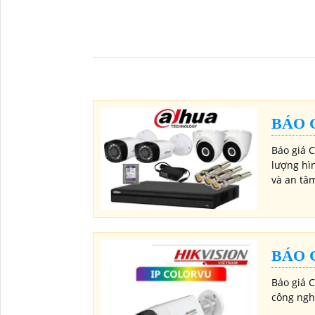
BÁO 
Báo giá 
lượng hì
và an tâ
BÁO 
Báo giá 
công nghệ