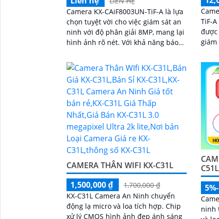
12,
Liên hệ
LIÊN HỆ
Came
Camera KX-CAiF8003UN-TiF-A là lựa
TiF-A
chọn tuyệt vời cho việc giám sát an
được 
ninh với độ phân giải 8MP, mang lại
giám sát a
hình ảnh rõ nét. Với khả năng báo
cao v
động chủ động bằng đèn led xanh
camer
đỏ và còi hú 110dB, camera đảm
chi t
bảo phát hiện và cảnh báo khi có
sáng
xâm nhậpThiết bị Camera Giá Rẻ
Công Nghệ POE KX-CAiF8003UN-TiF-
A tích hợp chức năng cao cấp Thu
Âm Và Loa rõ ràng để mang lại trải
nghiệm hình ảnh và âm thanh tốt
nhất
CAME
CAMERA THÂN WIFI KX-C31L
C51
1,500,000 ₫
1,700,000 ₫
5%
KX-C31L Camera An Ninh chuyển
Came
động lạ micro và loa tích hợp. Chip
ninh 
xử lý CMOS hình ảnh đẹp ánh sáng