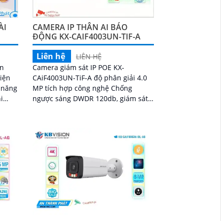
ÀI
CAMERA IP THÂN AI BÁO
ĐỘNG KX-CAIF4003UN-TIF-A
Liên hệ
LIÊN HỆ
ản
Camera giám sát IP POE KX-
iện
CAiF4003UN-TiF-A độ phân giải 4.0
 năng
MP tích hợp công nghệ Chống
i
ngược sáng DWDR 120db, giám sát
ban đêm Full Color 50m chuyên
dụng cho xưởng sản xuất, kho
hàngCamera giá rẻ KX-CAiF4003UN-
TiF-A, độ phân giải 4