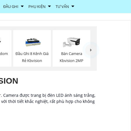
ĐẦU GHI
PHỤ KIỆN
TƯ VẤN
edom
Đầu Ghi 8 Kênh Giá
Bán Camera
Rẻ Kbvision
Kbvision 2MP
SION
r. Camera được trang bị đèn LED ánh sáng trắng,
 với thời tiết khắc nghiệt, rất phù hợp cho không