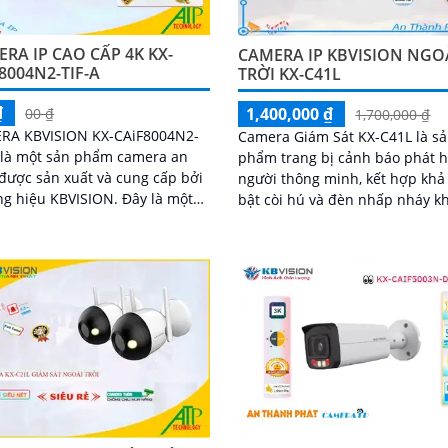
RA IP CAO CẤP 4K KX-
CAMERA IP KBVISION NGO
8004N2-TIF-A
TRỜI KX-C41L
₫
1,400,000 ₫
00 ₫
1,700,000 ₫
RA KBVISION KX-CAiF8004N2-
Camera Giám Sát KX-C41L là s
 là một sản phẩm camera an
phẩm trang bị cảnh báo phát h
được sản xuất và cung cấp bởi
người thông minh, kết hợp khả
hiệu KBVISION. Đây là một
bật còi hú và đèn nhấp nháy kh
camera IP có độ phân giải cao
phát hiện xâm nhập. Sử dụng công
ến 8
nghệ chip xử...