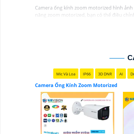
Camera ống kính zoom motorized hình ảnh sắ
năng zoom motorized, bạn có thể điều chỉnh 
chính xác và rõ ràng. Hình ảnh từ camera này
C
Mic Và Loa
IP66
3D DNR
AI
Du
Camera Ống Kính Zoom Motorized