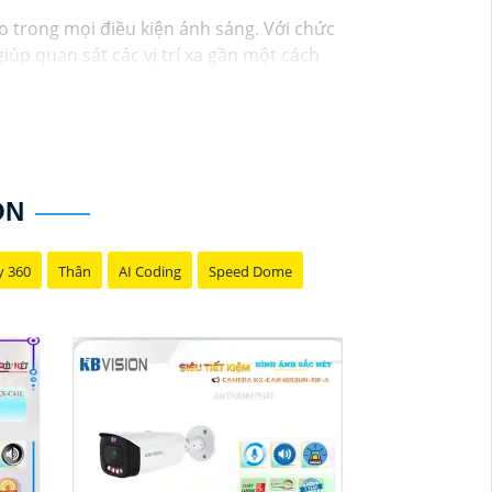
o trong mọi điều kiện ánh sáng. Với chức
iúp quan sát các vị trí xa gần một cách
t chi tiết trong hình ảnh.
ON
y 360
Thân
AI Coding
Speed Dome