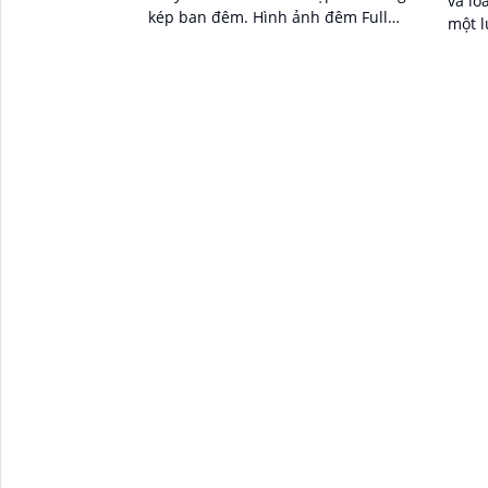
và lo
kép ban đêm. Hình ảnh đêm Full
một lúc. Camera có khả
Color 30m IP Wifi lưu trữ 256GB
wifi 
kép c