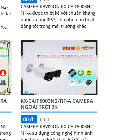
CAMERA KBVISION KX-CAiF8003N2-
4N2-
TiF-A được thiết kế với chuẩn kháng
hi lại
nước và bụi IP67, cho phép nó hoạt
động tốt trong môi trường khắc
ăng
nghiệt và thời tiết xấu. Ngoài ra,
ông
CAMERA...
 và
ERA
KX-CAIF5003N2-TIF-A CAMERA
NGOÀI TRỜI 3K
00 ₫
00 ₫
3N2-
CAMERA KBVISION KX-CAiF5003N2-
 trong
TiF-A sử dụng công nghệ hình ảnh
ượng
tiên tiến và được thiết kế để sử