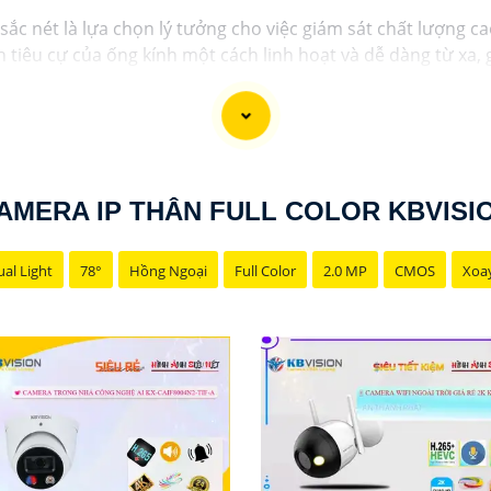
c nét là lựa chọn lý tưởng cho việc giám sát chất lượng ca
tiêu cự của ống kính một cách linh hoạt và dễ dàng từ xa, g
 sắc nét và chi tiết, giúp bạn dễ dàng nhận diện và phân biệ
AMERA IP THÂN FULL COLOR KBVISI
al Light
78°
Hồng Ngoại
Full Color
2.0 MP
CMOS
Xoa