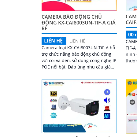
CAME
CAMERA BÁO ĐỘNG CHỦ
CAIF
ĐỘNG KX-CAI8003UN-TIF-A GIÁ
RẺ
00 
LIÊN HỆ
LIÊN HỆ
CAME
Camera loại KX-CAi8003UN-TiF-A hỗ
TiF-A
trợ chức năng báo động chủ động
ninh 
với còi và đèn, sử dụng công nghệ IP
thương 
POE nổi bật. Đáp ứng nhu cầu giám
loại 
sát ban đêm với ánh sáng kép thông
lên đ
'
minh, hình ảnh chất lượng 8