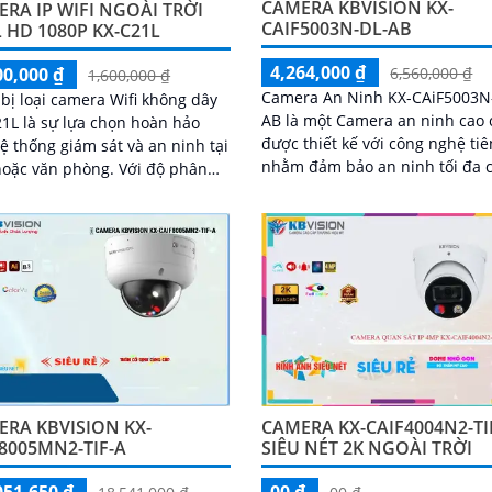
CAMERA KBVISION KX-
RA IP WIFI NGOÀI TRỜI
CAIF5003N-DL-AB
 HD 1080P KX-C21L
4,264,000 ₫
00,000 ₫
6,560,000 ₫
1,600,000 ₫
Camera An Ninh KX-CAiF5003N
 bị loại camera Wifi không dây
AB là một Camera an ninh cao 
1L là sự lựa chọn hoàn hảo
được thiết kế với công nghệ tiê
ệ thống giám sát và an ninh tại
nhằm đảm bảo an ninh tối đa 
c văn phòng. Với độ phân
ngôi nhà hoặc doanh nghiệp c
cao, hình ảnh sắc nét và góc
bạn. Với độ phân giải cao, camera
rộng, camera KX-C21L giúp bạn
cho hình ảnh sắc nét và chất l
sát mọi hoạt động một cách dễ
RA KBVISION KX-
CAMERA KX-CAIF4004N2-TI
8005MN2-TIF-A
SIÊU NÉT 2K NGOÀI TRỜI