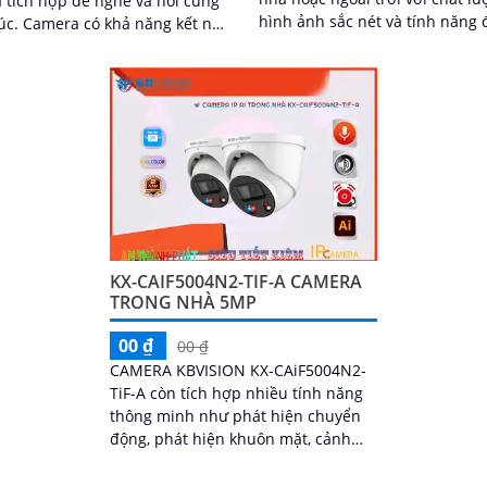
a tích hợp để nghe và nói cùng
hình ảnh sắc nét và tính năng 
 năng kết nối
đáo như chống ngược sáng, hỗ 
và sử dụng công nghệ ánh sáng
hồng...
ho hình ảnh sắc nét đến 5
KX-CAIF5004N2-TIF-A CAMERA
TRONG NHÀ 5MP
00 ₫
00 ₫
CAMERA KBVISION KX-CAiF5004N2-
TiF-A còn tích hợp nhiều tính năng
thông minh như phát hiện chuyển
động, phát hiện khuôn mặt, cảnh
báo âm thanh và động tác, giúp tăng
cường tính...