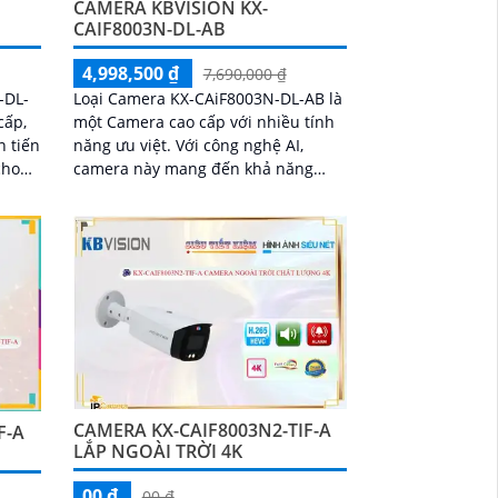
CAMERA KBVISION KX-
CAIF8003N-DL-AB
4,998,500 ₫
7,690,000 ₫
-DL-
Loại Camera KX-CAiF8003N-DL-AB là
cấp,
một Camera cao cấp với nhiều tính
n tiến
năng ưu việt. Với công nghệ AI,
cho
camera này mang đến khả năng
ủa
Màu Ban Đêm cho hình ảnh xem
ban đêm đẹp hơn
ượng
CAMERA KX-CAIF8003N2-TIF-A
F-A
LẮP NGOÀI TRỜI 4K
00 ₫
00 ₫