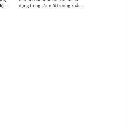
độc
dụng trong các môi trường khắc
trợ
nghiệt, có khả năng chống nước và
chống bụi đạt...