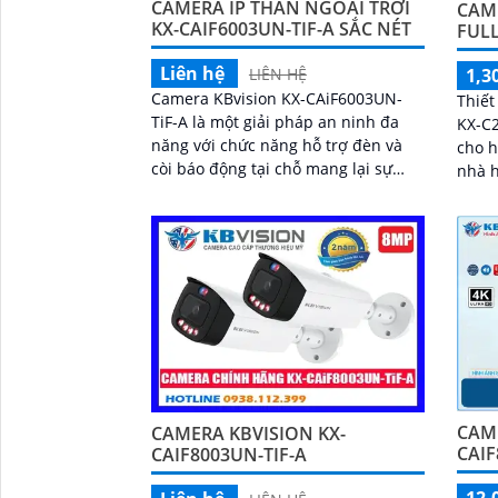
CAMERA IP THÂN NGOÀI TRỜI
CAME
KX-CAIF6003UN-TIF-A SẮC NÉT
FULL
Liên hệ
1,3
LIÊN HỆ
Camera KBvision KX-CAiF6003UN-
Thiết
TiF-A là một giải pháp an ninh đa
KX-C2
năng với chức năng hỗ trợ đèn và
cho h
còi báo động tại chỗ mang lại sự
nhà hoặ
tiện lợi và linh hoạt trong lắp đặt.
giải 
Công nghệ...
nhìn 
quan 
dàng
CAME
CAMERA KBVISION KX-
CAIF
CAIF8003UN-TIF-A