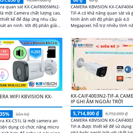
051,650 ₫
00 ₫
18,541,000 ₫
00 ₫
ra quan sát KX-CAiF8005MN2-
CAMERA KBVISION KX-CAiF400
 là một Camera chất lượng cao,
TiF-A có khả năng quan sát và g
thiết kế để đáp ứng nhu cầu
hình ảnh với độ phân giải 4.0
n ninh. Với độ phân giải
Megapixel, hỗ trợ nhiều tính n
à khả năng zoom linh hoạt,
an ninh và được trang bị các c
a này giúp quan sát rõ nét và
nghệ tiên tiến như hồng ngoại,
iết trong mọi điều kiện ánh
chống ngược sáng, chống nước
bụi
KX-CAIF4003N2-TIF-A CAM
RA WIFI KBVISION KX-
IP GHI ÂM NGOÀI TRỜI
L
5,714,800 ₫
8,792,000 ₫
-35%
liên hệ
CAMERA KBVISION KX-CAiF400
ra KX-C51L là một camera an
TiF-A được thiết kế để sử dụng
tiện dụng có chức năng micro
nhà hoặc ngoài trời với chất l