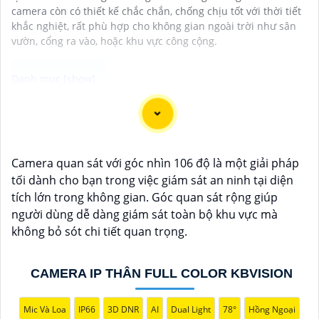
camera còn có thiết kế chắc chắn, chống chịu tốt với thời tiết
khắc nghiệt, rất phù hợp cho không gian ngoài trời như sân
vườn, cổng ra vào, hoặc khu vực công cộng.
Chào bạn, dưới đây là một số câu giới thiệu cho việc
mua Camera Kbvision với chiết khấu cao và giải pháp
phù hợp trong ngữ cảnh của một đại lý công nghệ:
Camera quan sát với góc nhìn 106 độ là một giải pháp
🛃
1:
"Chào anh/chị! Bạn đang tìm kiếm Camera
tối dành cho bạn trong việc giám sát an ninh tại diện
Kbvision với chiết khấu hấp dẫn? Hãy đến với chúng
tích lớn trong không gian. Góc quan sát rộng giúp
tôi để nhận ưu đãi đặc biệt và được tư vấn về giải
người dùng dễ dàng giám sát toàn bộ khu vực mà
pháp chính xác nhất cho nhu cầu an ninh của bạn!"
không bỏ sót chi tiết quan trọng.
️🏅️
2:
"Bạn muốn mua Camera Kbvision với giá ưu đãi
và giải pháp phù hợp? Liên hệ ngay với chúng tôi để
được hỗ trợ tốt nhất từ đội ngũ chuyên gia có kinh
CAMERA IP THÂN FULL COLOR KBVISION
nghiệm!"
️🥈
3:
"Chúng tôi cam kết cung cấp Camera Kbvision
Mic Và Loa
IP66
3D DNR
AI
Dual Light
78°
Hồng Ngoại