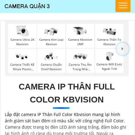
Camera Ultra 2K
Camera Kim Loại
Camera Kbvision
Camera Thân To
Kbvision
Kbvison
2MP
Kbvision
Camera Wifi Ezviz
Camera Thiết Kế
Camera Chuẩn
Camera Thu Âm
Ngoài Trời
Nhựa Plastic
Onvif Kbvision
Trong Nhà
Kbvision
Hikvision
CAMERA IP THÂN FULL
COLOR KBVISION
Lắp đặt camera IP Thân Full Color Kbvision mang lại hình
ảnh giám sát ban đêm có màu sắc với công nghệ Full Color.
Camera được trang bị đèn LED ánh sáng trắng, đảm bảo ghi
lại hình ảnh rõ ràng dù trong môi trường tối. Ngoài ra