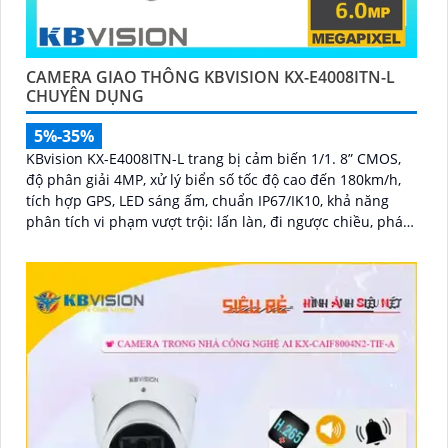
CAMERA GIAO THÔNG KBVISION KX-E4008ITN-L
CHUYÊN DỤNG
5%-35%
KBvision KX-E4008ITN-L trang bị cảm biến 1/1. 8” CMOS,
độ phân giải 4MP, xử lý biển số tốc độ cao đến 180km/h,
tích hợp GPS, LED sáng ấm, chuẩn IP67/IK10, khả năng
phân tích vi phạm vượt trội: lấn làn, đi ngược chiều, phát
hiện kẹt xe, ANPR chính xác >99%