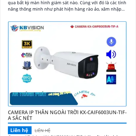
qua bất kỳ màn hình giám sát nào. Cùng với đó là các tính
năng thông minh như phát hiện hàng rào ảo, xâm nhập
và phân biệt người/xe (SMD Plus), cùng khả năng tìm kiếm
sự kiện thông minh giúp nâng cao hiệu quả giám sát an
ninh
CAMERA IP THÂN NGOÀI TRỜI KX-CAIF6003UN-TIF-
A SẮC NÉT
Liên hệ
LIÊN HỆ