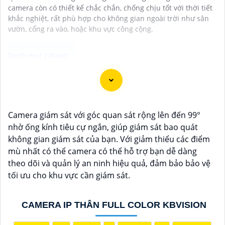
camera còn có thiết kế chắc chắn, chống chịu tốt với thời tiết
khắc nghiệt, rất phù hợp cho không gian ngoài trời như sân
vườn, cổng ra vào, hoặc khu vực công cộng.
Camera ống kính zoom motorized hình ảnh sắc nét là
lựa chọn lý tưởng cho việc giám sát chất lượng cao
trong mọi điều kiện ánh sáng. Với chức năng zoom
Camera giám sát với góc quan sát rộng lên đến 99°
motorized, bạn có thể điều chỉnh tiêu cự của ống kính
nhờ ống kính tiêu cự ngắn, giúp giám sát bao quát
một cách linh hoạt và dễ dàng từ xa, giúp quan sát các
không gian giám sát của bạn. Với giảm thiểu các điểm
vị trí xa gần một cách chính xác và rõ ràng. Hình ảnh
mù nhất có thể camera có thể hỗ trợ bạn dễ dàng
từ camera này sắc nét và chi tiết, giúp bạn dễ dàng
theo dõi và quản lý an ninh hiệu quả, đảm bảo bảo vệ
nhận diện và phân biệt chi tiết trong hình ảnh.
tối ưu cho khu vực cần giám sát.
CAMERA IP THÂN FULL COLOR KBVISION