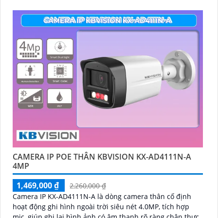
đêm Full Color
CAMERA IP POE THÂN KBVISION KX-AD4111N-A
4MP
1,469,000 ₫
2,260,000 ₫
Camera IP KX-AD4111N-A là dòng camera thân cố định
hoạt động ghi hình ngoài trời siêu nét 4.0MP, tích hợp
mic, giúp ghi lại hình ảnh có âm thanh rõ ràng chân thực