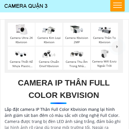
Camera Ultra 2K
Camera Kim Loại
Camera Kbvision
Camera Thân To
Kbvision
Kbvison
2MP
Kbvision
Camera Wifi Ezviz
Camera Thiết Kế
Camera Chuẩn
Camera Thu Âm
Ngoài Trời
Nhựa Plastic
Onvif Kbvision
Trong Nhà
Kbvision
Hikvision
CAMERA IP THÂN FULL
COLOR KBVISION
Lắp đặt camera IP Thân Full Color Kbvision mang lại hình
ảnh giám sát ban đêm có màu sắc với công nghệ Full Color.
Camera được trang bị đèn LED ánh sáng trắng, đảm bảo ghi
lại hình ảnh rõ ràng dù trong môi trường tối. Ngoài ra