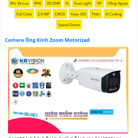
Mic Và Loa
IP66
3D DNR
AI
Dual Light
78°
Hồng Ngoại
Full Color
2.0 MP
CMOS
Xoay 360
Thân
AI Coding
Speed Dome
Camera Ống Kính Zoom Motorized
'