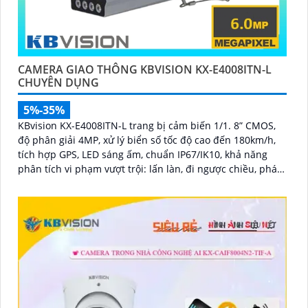
CAMERA GIAO THÔNG KBVISION KX-E4008ITN-L
CHUYÊN DỤNG
5%-35%
KBvision KX-E4008ITN-L trang bị cảm biến 1/1. 8” CMOS,
độ phân giải 4MP, xử lý biển số tốc độ cao đến 180km/h,
tích hợp GPS, LED sáng ấm, chuẩn IP67/IK10, khả năng
phân tích vi phạm vượt trội: lấn làn, đi ngược chiều, phát
hiện kẹt xe, ANPR chính xác >99%