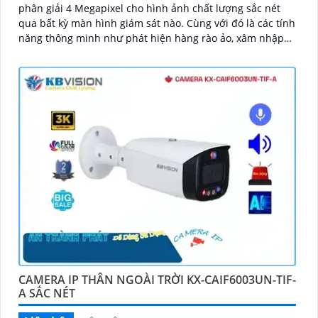
phân giải 4 Megapixel cho hình ảnh chất lượng sắc nét
qua bất kỳ màn hình giám sát nào. Cùng với đó là các tính
năng thông minh như phát hiện hàng rào ảo, xâm nhập
và phân biệt người/xe (SMD Plus), cùng khả năng tìm kiếm
sự kiện thông minh giúp nâng cao hiệu quả giám sát an
ninh
CAMERA IP THÂN NGOÀI TRỜI KX-CAIF6003UN-TIF-
A SẮC NÉT