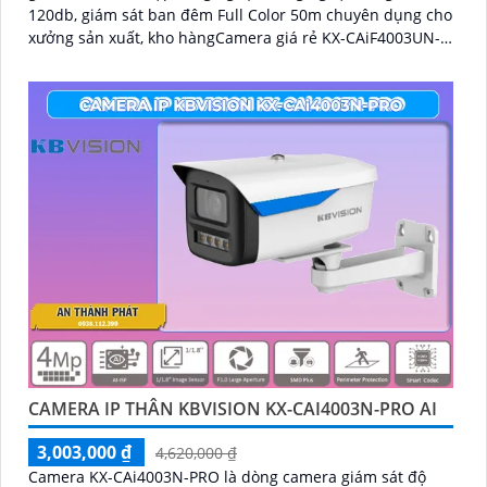
120db, giám sát ban đêm Full Color 50m chuyên dụng cho
xưởng sản xuất, kho hàngCamera giá rẻ KX-CAiF4003UN-
TiF-A, độ phân giải 4
CAMERA IP THÂN KBVISION KX-CAI4003N-PRO AI
3,003,000 ₫
4,620,000 ₫
Camera KX-CAi4003N-PRO là dòng camera giám sát độ