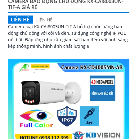
CAMERA BÁO ĐỘNG CHỦ ĐỘNG KX-CAI8003UN-
TIF-A GIÁ RẺ
LIÊN HỆ
LIÊN HỆ
Camera loại KX-CAi8003UN-TiF-A hỗ trợ chức năng báo
động chủ động với còi và đèn, sử dụng công nghệ IP POE
nổi bật. Đáp ứng nhu cầu giám sát ban đêm với ánh sáng
kép thông minh, hình ảnh chất lượng 8