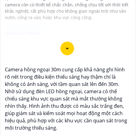
camera còn có thiết kế chắc chắn, chống chịu tốt với thời tiết
khắc nghiệt, rất phù hợp cho không gian ngoài trời như sân
vườn, cổng ra vào, hoặc khu vực công cộng.
Chào bạn, dưới đây là một số câu giới thiệu cho việc
mua Camera Kbvision với chiết khấu cao và giải pháp
phù hợp trong ngữ cảnh của một đại lý công nghệ:
Camera hồng ngoại 30m cung cấp khả năng ghi hình
🛃
1:
"Chào anh/chị! Bạn đang tìm kiếm Camera
rõ nét trong điều kiện thiếu sáng hay thậm chí là
Kbvision với chiết khấu hấp dẫn? Hãy đến với chúng
không có ánh sáng, với tầm quan sát lên đến 30m.
tôi để nhận ưu đãi đặc biệt và được tư vấn về giải
Nhờ sử dụng đèn LED hồng ngoại, camera có thể
pháp chính xác nhất cho nhu cầu an ninh của bạn!"
chiếu sáng khu vực quan sát mà mắt thường không
️🏅️
2:
"Bạn muốn mua Camera Kbvision với giá ưu đãi
nhìn thấy. Hình ảnh thu được có màu sắc trắng đen,
và giải pháp phù hợp? Liên hệ ngay với chúng tôi để
giúp giám sát và kiểm soát mọi hoạt động một cách
được hỗ trợ tốt nhất từ đội ngũ chuyên gia có kinh
hiệu quả, phù hợp với các khu vực cần quan sát trong
nghiệm!"
môi trường thiếu sáng.
️🥈
3:
"Chúng tôi cam kết cung cấp Camera Kbvision