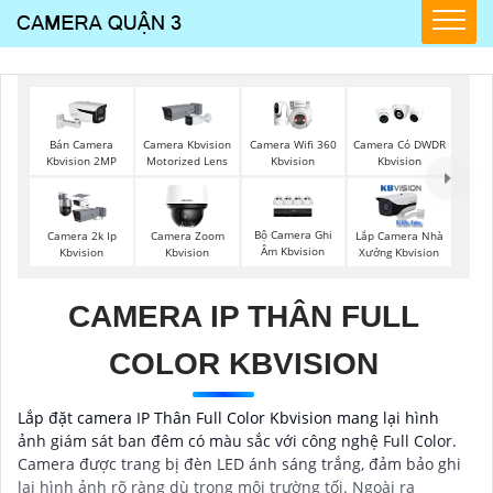
Camera Wifi 360
Bán Camera
Camera Kbvision
Camera Có DWDR
Kbvision
Kbvision 2MP
Motorized Lens
Kbvision
Bộ Camera Ghi
Camera 2k Ip
Camera Zoom
Lắp Camera Nhà
Âm Kbvision
Kbvision
Kbvision
Xưởng Kbvision
CAMERA IP THÂN FULL
COLOR KBVISION
Lắp đặt camera IP Thân Full Color Kbvision mang lại hình
ảnh giám sát ban đêm có màu sắc với công nghệ Full Color.
Camera được trang bị đèn LED ánh sáng trắng, đảm bảo ghi
lại hình ảnh rõ ràng dù trong môi trường tối. Ngoài ra