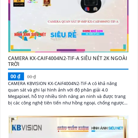
CAMERA KX-CAIF4004N2-TIF-A SIÊU NÉT 2K NGOÀI
TRỜI
00 ₫
00 ₫
CAMERA KBVISION KX-CAiF4004N2-TiF-A có khả năng
quan sát và ghi lại hình ảnh với độ phân giải 4.0
Megapixel, hỗ trợ nhiều tính năng an ninh và được trang
bị các công nghệ tiên tiến như hồng ngoại, chống ngược
sáng, chống nước và bụi