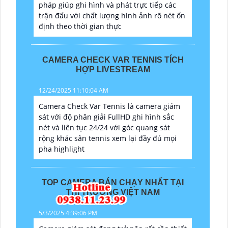
pháp giúp ghi hình và phát trực tiếp các
trận đấu với chất lượng hình ảnh rõ nét ổn
định theo thời gian thực
CAMERA CHECK VAR TENNIS TÍCH
HỢP LIVESTREAM
12/24/2025 11:10:04 AM
Camera Check Var Tennis là camera giám
sát với độ phân giải FullHD ghi hình sắc
nét và liên tục 24/24 với góc quang sát
rộng khác sân tennis xem lại đầy đủ mọi
pha highlight
TOP CAMERA BÁN CHẠY NHẤT TẠI
THỊ TRƯỜNG VIỆT NAM
5/3/2025 4:39:06 PM