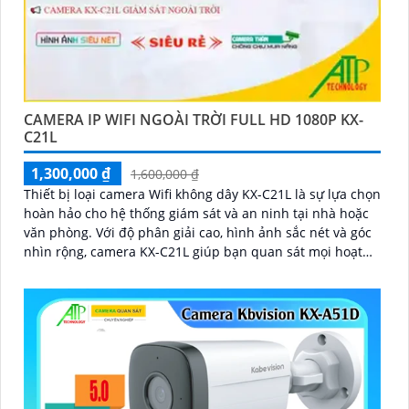
CAMERA IP WIFI NGOÀI TRỜI FULL HD 1080P KX-
C21L
1,300,000 ₫
1,600,000 ₫
Thiết bị loại camera Wifi không dây KX-C21L là sự lựa chọn
hoàn hảo cho hệ thống giám sát và an ninh tại nhà hoặc
văn phòng. Với độ phân giải cao, hình ảnh sắc nét và góc
nhìn rộng, camera KX-C21L giúp bạn quan sát mọi hoạt
động một cách dễ dàng