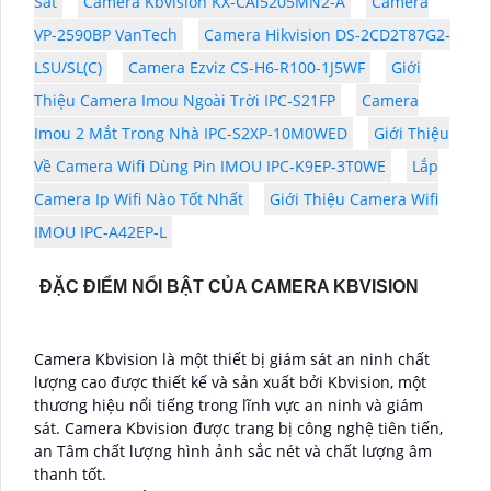
Sát
Camera Kbvision KX-CAi5205MN2-A
Camera
VP-2590BP VanTech
Camera Hikvision DS-2CD2T87G2-
LSU/SL(C)
Camera Ezviz CS-H6-R100-1J5WF
Giới
Thiệu Camera Imou Ngoài Trời IPC-S21FP
Camera
Imou 2 Mắt Trong Nhà IPC-S2XP-10M0WED
Giới Thiệu
Về Camera Wifi Dùng Pin IMOU IPC-K9EP-3T0WE
Lắp
Camera Ip Wifi Nào Tốt Nhất
Giới Thiệu Camera Wifi
IMOU IPC-A42EP-L
ĐẶC ĐIỂM NỔI BẬT CỦA CAMERA KBVISION
Camera Kbvision là một thiết bị giám sát an ninh chất
lượng cao được thiết kế và sản xuất bởi Kbvision, một
thương hiệu nổi tiếng trong lĩnh vực an ninh và giám
sát. Camera Kbvision được trang bị công nghệ tiên tiến,
an Tâm chất lượng hình ảnh sắc nét và chất lượng âm
thanh tốt.