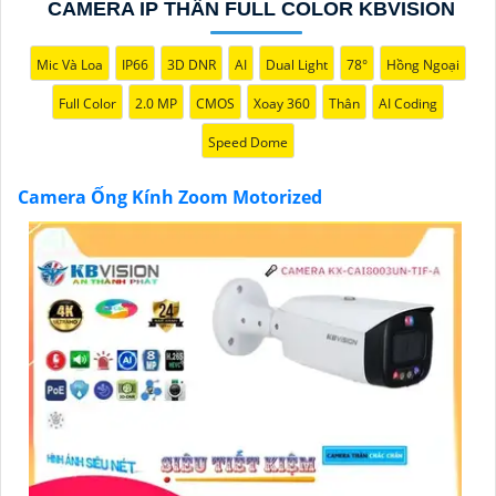
CAMERA IP THÂN FULL COLOR KBVISION
Mic Và Loa
IP66
3D DNR
AI
Dual Light
78°
Hồng Ngoại
Full Color
2.0 MP
CMOS
Xoay 360
Thân
AI Coding
Speed Dome
'
Camera Ống Kính Zoom Motorized