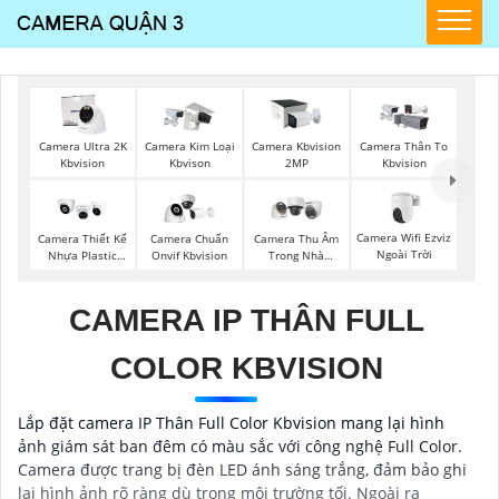
Camera Ultra 2K
Camera Kim Loại
Camera Kbvision
Camera Thân To
Kbvision
Kbvison
2MP
Kbvision
Camera Wifi Ezviz
Camera Thiết Kế
Camera Chuẩn
Camera Thu Âm
Ngoài Trời
Nhựa Plastic
Onvif Kbvision
Trong Nhà
Kbvision
Hikvision
CAMERA IP THÂN FULL
COLOR KBVISION
Lắp đặt camera IP Thân Full Color Kbvision mang lại hình
ảnh giám sát ban đêm có màu sắc với công nghệ Full Color.
Camera được trang bị đèn LED ánh sáng trắng, đảm bảo ghi
lại hình ảnh rõ ràng dù trong môi trường tối. Ngoài ra