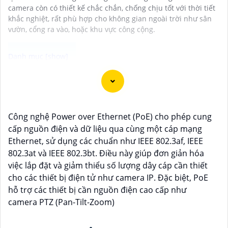
camera còn có thiết kế chắc chắn, chống chịu tốt với thời tiết
khắc nghiệt, rất phù hợp cho không gian ngoài trời như sân
vườn, cổng ra vào, hoặc khu vực công cộng.
Camera ống kính zoom motorized hình ảnh sắc nét là
lựa chọn lý tưởng cho việc giám sát chất lượng cao
trong mọi điều kiện ánh sáng. Với chức năng zoom
Công nghệ Power over Ethernet (PoE) cho phép cung
motorized, bạn có thể điều chỉnh tiêu cự của ống kính
cấp nguồn điện và dữ liệu qua cùng một cáp mạng
một cách linh hoạt và dễ dàng từ xa, giúp quan sát các
Ethernet, sử dụng các chuẩn như IEEE 802.3af, IEEE
vị trí xa gần một cách chính xác và rõ ràng. Hình ảnh
802.3at và IEEE 802.3bt. Điều này giúp đơn giản hóa
từ camera này sắc nét và chi tiết, giúp bạn dễ dàng
việc lắp đặt và giảm thiểu số lượng dây cáp cần thiết
nhận diện và phân biệt chi tiết trong hình ảnh.
cho các thiết bị điện tử như camera IP. Đặc biệt, PoE
hỗ trợ các thiết bị cần nguồn điện cao cấp như
camera PTZ (Pan-Tilt-Zoom)