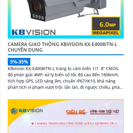
CAMERA GIAO THÔNG KBVISION KX-E4008ITN-L
CHUYÊN DỤNG
5%-35%
KBvision KX-E4008ITN-L trang bị cảm biến 1/1. 8” CMOS,
độ phân giải 4MP, xử lý biển số tốc độ cao đến 180km/h,
tích hợp GPS, LED sáng ấm, chuẩn IP67/IK10, khả năng
phân tích vi phạm vượt trội: lấn làn, đi ngược chiều, phát
hiện kẹt xe, ANPR chính xác >99%