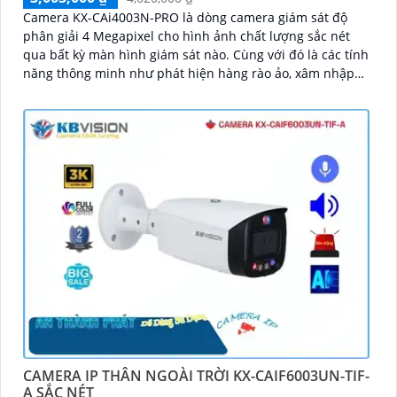
Camera KX-CAi4003N-PRO là dòng camera giám sát độ
phân giải 4 Megapixel cho hình ảnh chất lượng sắc nét
qua bất kỳ màn hình giám sát nào. Cùng với đó là các tính
năng thông minh như phát hiện hàng rào ảo, xâm nhập
và phân biệt người/xe (SMD Plus), cùng khả năng tìm kiếm
sự kiện thông minh giúp nâng cao hiệu quả giám sát an
ninh
CAMERA IP THÂN NGOÀI TRỜI KX-CAIF6003UN-TIF-
A SẮC NÉT