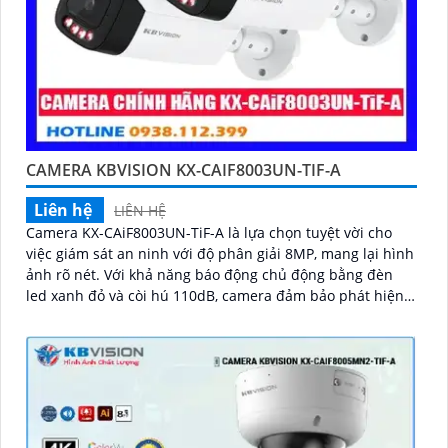
CAMERA KBVISION KX-CAIF8003UN-TIF-A
Liên hệ
LIÊN HỆ
Camera KX-CAiF8003UN-TiF-A là lựa chọn tuyệt vời cho
việc giám sát an ninh với độ phân giải 8MP, mang lại hình
ảnh rõ nét. Với khả năng báo động chủ động bằng đèn
led xanh đỏ và còi hú 110dB, camera đảm bảo phát hiện
và cảnh báo khi có xâm nhậpThiết bị Camera Giá Rẻ Công
Nghệ POE KX-CAiF8003UN-TiF-A tích hợp chức năng cao
cấp Thu Âm Và Loa rõ ràng để mang lại trải nghiệm hình
ảnh và âm thanh tốt nhất