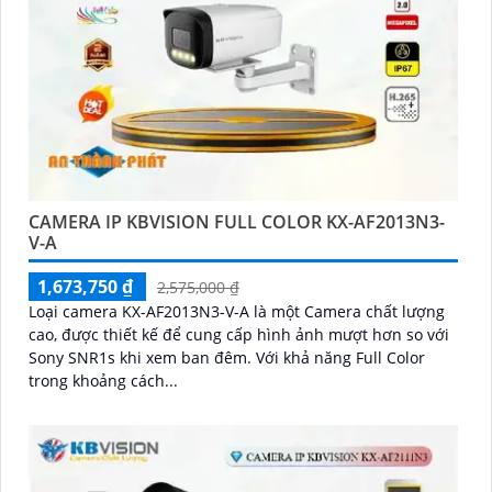
CAMERA IP KBVISION FULL COLOR KX-AF2013N3-
V-A
1,673,750 ₫
2,575,000 ₫
Loại camera KX-AF2013N3-V-A là một Camera chất lượng
cao, được thiết kế để cung cấp hình ảnh mượt hơn so với
Sony SNR1s khi xem ban đêm. Với khả năng Full Color
trong khoảng cách...