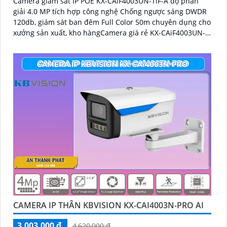
Camera giám sát IP POE KX-CAiF4003UN-TiF-A độ phân
giải 4.0 MP tích hợp công nghệ Chống ngược sáng DWDR
120db, giám sát ban đêm Full Color 50m chuyên dụng cho
xưởng sản xuất, kho hàngCamera giá rẻ KX-CAiF4003UN-
TiF-A, độ phân giải 4
CAMERA IP THÂN KBVISION KX-CAI4003N-PRO AI
3,003,000 ₫
4,620,000 ₫