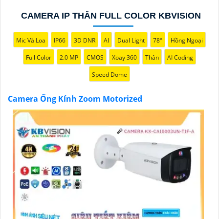
CAMERA IP THÂN FULL COLOR KBVISION
Mic Và Loa
IP66
3D DNR
AI
Dual Light
78°
Hồng Ngoại
Full Color
2.0 MP
CMOS
Xoay 360
Thân
AI Coding
'
Speed Dome
Camera Ống Kính Zoom Motorized