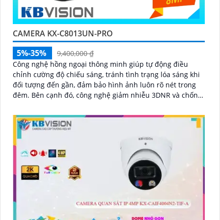
CAMERA KX-C8013UN-PRO
5%-35%
9,400,000 ₫
Công nghệ hồng ngoại thông minh giúp tự động điều
chỉnh cường độ chiếu sáng, tránh tình trạng lóa sáng khi
đối tượng đến gần, đảm bảo hình ảnh luôn rõ nét trong
đêm. Bên cạnh đó, công nghệ giảm nhiễu 3DNR và chống
ngược sáng DWDR giúp camera tái tạo màu sắc chính xác
và rõ ràng trong mọi điều kiện ánh sáng phức tạp như
ngược sáng mạnh hay thiếu sáng