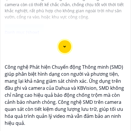
camera còn có thiết kế chắc chắn, chống chịu tốt với thời tiết
khắc nghiệt, rất phù hợp cho không gian ngoài trời như sân
vườn, cổng ra vào, hoặc khu vực công cộng.
Camera ống kính zoom motorized hình ảnh sắc nét là
lựa chọn lý tưởng cho việc giám sát chất lượng cao
trong mọi điều kiện ánh sáng. Với chức năng zoom
Công nghệ Phát hiện Chuyển động Thông minh (SMD)
motorized, bạn có thể điều chỉnh tiêu cự của ống kính
giúp phân biệt hình dạng con người và phương tiện,
một cách linh hoạt và dễ dàng từ xa, giúp quan sát các
mang lại khả năng giám sát chính xác. Ứng dụng trên
vị trí xa gần một cách chính xác và rõ ràng. Hình ảnh
đầu ghi và camera của Dahua và KBVision, SMD không
từ camera này sắc nét và chi tiết, giúp bạn dễ dàng
chỉ nâng cao hiệu quả báo động chống trộm mà còn
nhận diện và phân biệt chi tiết trong hình ảnh.
cảnh báo nhanh chóng. Công nghệ SMD trên camera
quan sát còn tiết kiệm dung lượng lưu trữ, giúp tối ưu
hóa quá trình quản lý video mà vẫn đảm bảo an ninh
hiệu quả.