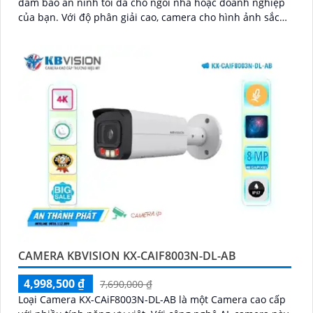
đảm bảo an ninh tối đa cho ngôi nhà hoặc doanh nghiệp
của bạn. Với độ phân giải cao, camera cho hình ảnh sắc
nét và chất lượng
CAMERA KBVISION KX-CAIF8003N-DL-AB
4,998,500 ₫
7,690,000 ₫
Loại Camera KX-CAiF8003N-DL-AB là một Camera cao cấp