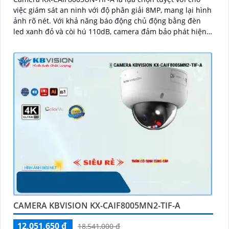
việc giám sát an ninh với độ phân giải 8MP, mang lại hình
ảnh rõ nét. Với khả năng báo động chủ động bằng đèn
led xanh đỏ và còi hú 110dB, camera đảm bảo phát hiện
và cảnh báo khi có xâm nhậpThiết bị Camera Giá Rẻ Công
Nghệ POE KX-CAiF8003UN-TiF-A tích hợp chức năng cao
cấp Thu Âm Và Loa rõ ràng để mang lại trải nghiệm hình
ảnh và âm thanh tốt nhất
CAMERA KBVISION KX-CAIF8005MN2-TIF-A
12,051,650 ₫
18,541,000 ₫