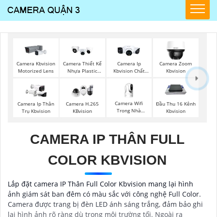
Camera Kbvision
Camera Thiết Kế
Camera Ip
Camera Zoom
Motorized Lens
Nhựa Plastic
Kbvision Chất
Kbvision
Kbvision
Lượng
Camera Wifi
Camera Ip Thân
Camera H.265
Đầu Thu 16 Kênh
Trong Nhà
Trụ Kbvision
KBvision
Kbvision
Kbvision
CAMERA IP THÂN FULL
COLOR KBVISION
Lắp đặt camera IP Thân Full Color Kbvision mang lại hình
ảnh giám sát ban đêm có màu sắc với công nghệ Full Color.
Camera được trang bị đèn LED ánh sáng trắng, đảm bảo ghi
lại hình ảnh rõ ràng dù trong môi trường tối. Ngoài ra