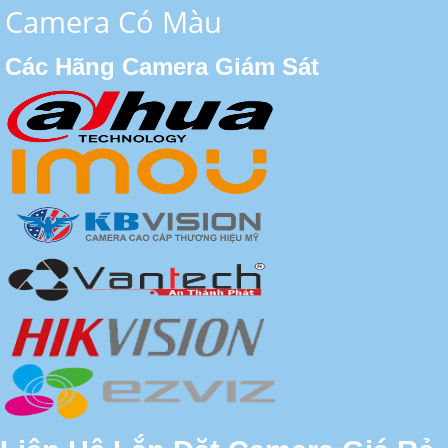
Camera Có Màu
Các Hãng Camera Giám Sát