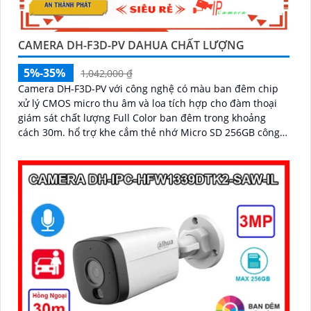
CAMERA DH-F3D-PV DAHUA CHẤT LƯỢNG
5%-35%
1,042,000 ₫
Camera DH-F3D-PV với công nghệ có màu ban đêm chip
xử lý CMOS micro thu âm và loa tích hợp cho đàm thoại
giám sát chất lượng Full Color ban đêm trong khoảng
cách 30m. hổ trợ khe cắm thẻ nhớ Micro SD 256GB công
nghệ IP Wifi kết nối dễ dàng