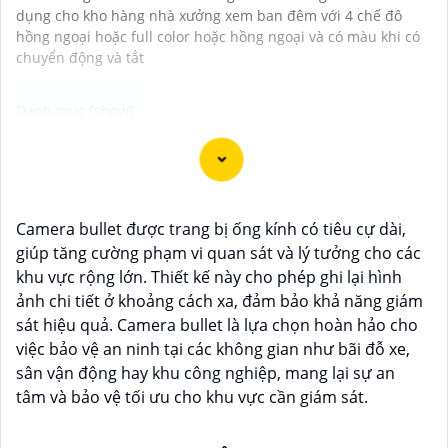
dụng cho kho hàng nhà xưởng xem ban đêm với 4 chế đô
hồng ngoại hoặc full color hoặc hồng ngoại và có màu khi có
chuyển động và tắt
Camera ống kính zoom motorized hình ảnh sắc nét là
lựa chọn lý tưởng cho việc giám sát chất lượng cao
trong mọi điều kiện ánh sáng. Với chức năng zoom
Camera bullet được trang bị ống kính có tiêu cự dài,
motorized, bạn có thể điều chỉnh tiêu cự của ống kính
giúp tăng cường phạm vi quan sát và lý tưởng cho các
một cách linh hoạt và dễ dàng từ xa, giúp quan sát các
khu vực rộng lớn. Thiết kế này cho phép ghi lại hình
vị trí xa gần một cách chính xác và rõ ràng. Hình ảnh
ảnh chi tiết ở khoảng cách xa, đảm bảo khả năng giám
từ camera này sắc nét và chi tiết, giúp bạn dễ dàng
sát hiệu quả. Camera bullet là lựa chọn hoàn hảo cho
nhận diện và phân biệt chi tiết trong hình ảnh.
việc bảo vệ an ninh tại các không gian như bãi đỗ xe,
sân vận động hay khu công nghiệp, mang lại sự an
tâm và bảo vệ tối ưu cho khu vực cần giám sát.