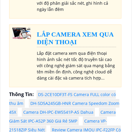
với độ phân giải sắc nét, ghi hình cả
ngày lẫn đêm
LẮP CAMERA XEM QUA
ĐIỆN THOẠI
Lắp đặt camera xem qua điện thoại
hình ảnh sắc nét tốc độ truyền tải cao
với công nghệ giám sát qua mạng bằng
tên miền ổn định, công nghệ cloud dễ
dàng cài đặc và camera tích hợp...
Thông Tin:
DS-2CE10DF3T-FS Camera FULL color có
thu âm
DH-SD5A245GB-HNR Camera Speedom Zoom
45X
Camera DH-IPC-EW5541P-AS Dahua
Camera
Giám Sát IPC-A52P 360 Giá Rẻ 5MP
Camera VP-
21518ZIP Siêu Nét
Review Camera IMOU IPC-F22FP Có