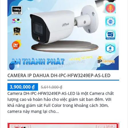
CAMERA IP DAHUA DH-IPC-HFW3249EP-AS-LED
3,900,000 ₫
5,611,000 ₫
Camera DH-IPC-HFW3249EP-AS-LED là một Camera chất
lượng cao và hoàn hảo cho việc giám sát ban đêm. Với
khả năng giám sát Full Color trong khoảng cách 30m,
camera này mang lại cho...