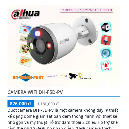
CAMERA WIFI DH-F5D-PV
826,000 ₫
1,180,000 ₫
Đượccamera DH-F5D-PV là một camera không dây IP thiết
kế dạng dome giám sát ban đêm thông minh Với thiết kế
nhỏ gọn và mỹ thuật Hỗ trợ đàm thoại 2 chiều Hỗ trợ khe
cắm thẻ nhớ 256GB Độ phân giải 5.0 MP camera thích