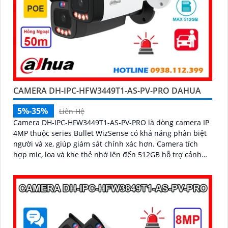
CAMERA DH-IPC-HFW3449T1-AS-PV-PRO DAHUA
5%-35%
Liên Hệ
Camera DH-IPC-HFW3449T1-AS-PV-PRO là dòng camera IP
4MP thuộc series Bullet WizSense có khả năng phân biệt
người và xe, giúp giám sát chính xác hơn. Camera tích
hợp mic, loa và khe thẻ nhớ lên đến 512GB hỗ trợ cảnh
báo chủ động với loa và đèn báo xanh đỏ