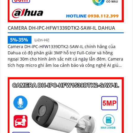
CAMERA DH-IPC-HFW1339DTK2-SAW-IL DAHUA
5%-35%
Liên Hệ
Camera DH-IPC-HFW1339DTK2-SAW-IL chính hãng của
Dahua có độ phân giải 3MP hỗ trợ Full-Color và hồng
ngoại 30m cho hình ảnh sắc nét cả ngày lẫn đêm. Camera
tích hợp micro ghi âm loa cảnh báo và công nghệ AI giúp
phát hiện con người, phương tiện chính xác