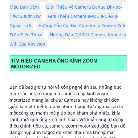
Màu Ban Đêm
Giới Thiệu Về Camera Dahua Dh-Ipc-
Hfw1230dt-Stw
Giới Thiệu Camera IMOU IPC-F22P
Ngoài Trời
Hướng Dẫn Cài Đặt Camera Ip Yoosee Wifi
Trên Điện Thoại
Hướng Dẫn Cài Đặt Camera Kbone Ip
Wifi Của Kbvision
TÌM HIỂU CAMERA ỐNG KÍNH ZOOM
MOTORIZED
Bạn đã bao giờ tự hỏi về công nghệ ẩn sau những bức
hình sắc nét, rõ ràng mà camera ống kính zoom
motorized mang lại chưa? Camera này không chỉ đơn
giản là một thiết bị quay phim thông thường mà còn là
một công cụ mạnh mẽ giúp bạn khám phá nhiều khía
cạnh mới qua ống kính linh hoạt. Với khả năng tự động
điều chỉnh tiêu cự, camera zoom motorized giúp bạn dễ
dàng chụp ảnh từ góc độ khác nhau mà không mất