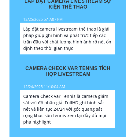
LẮP ĐẶT CAMERA LIVESTREAM SỰ
KIỆN THỂ THAO
12/25/2025 5:17:07 PM
Lắp đặt camera livestream thể thao là giải
pháp giúp ghi hình và phát trực tiếp các
trận đấu với chất lượng hình ảnh rõ nét ổn
định theo thời gian thực
CAMERA CHECK VAR TENNIS TÍCH
HỢP LIVESTREAM
12/24/2025 11:10:04 AM
Camera Check Var Tennis là camera giám
sát với độ phân giải FullHD ghi hình sắc
nét và liên tục 24/24 với góc quang sát
rộng khác sân tennis xem lại đầy đủ mọi
pha highlight