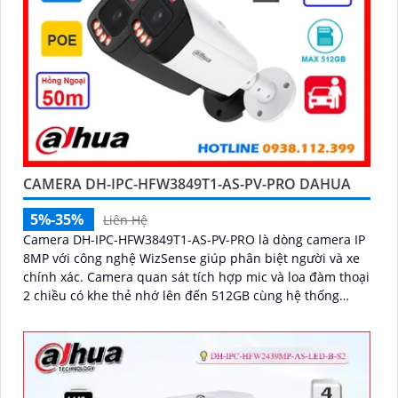
CAMERA DH-IPC-HFW3849T1-AS-PV-PRO DAHUA
5%-35%
Liên Hệ
Camera DH-IPC-HFW3849T1-AS-PV-PRO là dòng camera IP
8MP với công nghệ WizSense giúp phân biệt người và xe
chính xác. Camera quan sát tích hợp mic và loa đàm thoại
2 chiều có khe thẻ nhớ lên đến 512GB cùng hệ thống
cảnh báo chủ động với đèn xanh đỏ và âm thanh