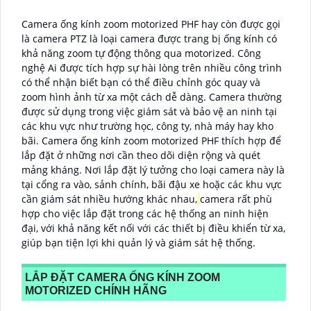
Camera ống kính zoom motorized PHF hay còn được gọi
là camera PTZ là loại camera được trang bị ống kính có
khả năng zoom tự động thông qua motorized. Công
nghệ Ai được tích hợp sự hài lòng trên nhiều công trình
có thể nhận biết bạn có thể điều chỉnh góc quay và
zoom hình ảnh từ xa một cách dễ dàng. Camera thường
được sử dụng trong việc giám sát và bảo vệ an ninh tại
các khu vực như trường học, công ty, nhà máy hay kho
bãi. Camera ống kính zoom motorized PHF thích hợp để
lắp đặt ở những nơi cần theo dõi diện rộng và quét
mảng kháng. Nơi lắp đặt lý tưởng cho loại camera này là
tại cổng ra vào, sảnh chính, bãi đậu xe hoặc các khu vực
cần giám sát nhiều hướng khác nhau,
camera rất phù
hợp cho việc lắp đặt trong các hệ thống an ninh hiện
đại, với khả năng kết nối với các thiết bị điều khiển từ xa,
giúp bạn tiện lợi khi quản lý và giám sát hệ thống.
LẮP ĐẶT CAMERA ỐNG KÍNH ZOOM
MOTORIZED CHÍNH HÃNG