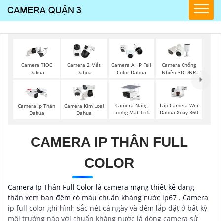
Camera TIOC
Camera 2 Mắt
Camera AI IP Full
Camera Chống
Dahua
Dahua
Color Dahua
Nhiễu 3D-DNR
Dahua
Camera Năng
Lắp Camera Wifi
Camera Ip Thân
Camera Kim Loại
Lượng Mặt Trời
Dahua Xoay 360
Dahua
Dahua
Dahua
CAMERA IP THÂN FULL
COLOR
Camera Ip Thân Full Color là camera mạng thiết kế dạng
thân xem ban đêm có màu chuẩn kháng nước ip67 . Camera
ip full color ghi hình sắc nét cả ngày và đêm lắp đặt ở bất kỳ
môi trường nào với chuẩn kháng nước là dòng camera sử