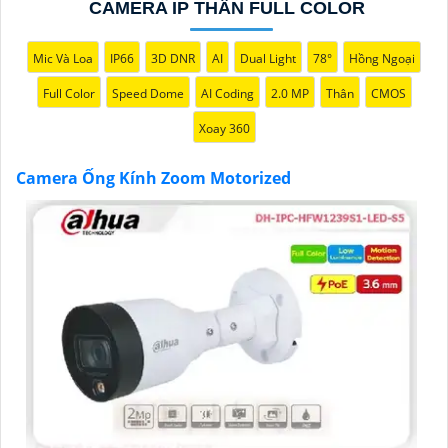
CAMERA IP THÂN FULL COLOR
Mic Và Loa
IP66
3D DNR
AI
Dual Light
78°
Hồng Ngoại
Full Color
Speed Dome
AI Coding
2.0 MP
Thân
CMOS
Xoay 360
'
Camera Ống Kính Zoom Motorized