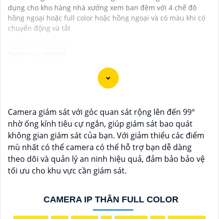
dụng cho kho hàng nhà xưởng xem ban đêm với 4 chế đô
hồng ngoại hoặc full color hoặc hồng ngoại và có màu khi có
chuyển động và tắt
Camera ống kính zoom motorized hình ảnh sắc nét là
lựa chọn lý tưởng cho việc giám sát chất lượng cao
trong mọi điều kiện ánh sáng. Với chức năng zoom
Camera giám sát với góc quan sát rộng lên đến 99°
motorized, bạn có thể điều chỉnh tiêu cự của ống kính
nhờ ống kính tiêu cự ngắn, giúp giám sát bao quát
một cách linh hoạt và dễ dàng từ xa, giúp quan sát các
không gian giám sát của bạn. Với giảm thiểu các điểm
vị trí xa gần một cách chính xác và rõ ràng. Hình ảnh
mù nhất có thể camera có thể hỗ trợ bạn dễ dàng
từ camera này sắc nét và chi tiết, giúp bạn dễ dàng
theo dõi và quản lý an ninh hiệu quả, đảm bảo bảo vệ
nhận diện và phân biệt chi tiết trong hình ảnh.
tối ưu cho khu vực cần giám sát.
CAMERA IP THÂN FULL COLOR