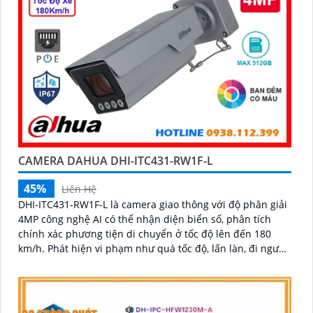
CAMERA DAHUA DHI-ITC431-RW1F-L
45%
Liên Hệ
DHI-ITC431-RW1F-L là camera giao thông với độ phân giải
4MP công nghệ AI có thể nhận diện biển số, phân tích
chính xác phương tiện di chuyển ở tốc độ lên đến 180
km/h. Phát hiện vi phạm như quá tốc độ, lấn làn, đi ngược
chiều, thiết bị còn được trang bị chống ngược sáng 140dB,
chuẩn IP67 chống nước, IK10 chống va đập, tích hợp GPS
cùng khe cắm thẻ nhớ tối đa 512GB giá rẻ