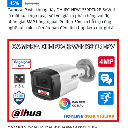
45%
Liên Hệ
Camera IP wifi không dây DH-IPC-HFW1339DTK2P-SAW-IL
là một lựa chọn tuyệt vời với giá cả phải chăng với độ
phân giải 3MP hồng ngoại lên đến 30m có hỗ trợ công
nghệ full color có màu ban đêm tích hợp kèm mic ghi âm
camera để giám sát và bảo vệ tài sản của mình giá rẻ phù
hợp cho mọi gia đình.
CAMERA DAHUA DH-IPC-HFW1439TL1-PV