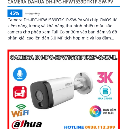
CAMERA DAHUA DH-IPC-HFW1539DTK1P-SW-PV
45%
Liên Hệ
Camera DH-IPC-HFW1539DTK1P-SW-PV với chip CMOS tiết
kiệm năng lượng và khả năng thu hình nhiều màu sắc
camera cho phép xem Full Color 30m vào ban đêm và độ
phân giải cao lên đến 5.0 MP tích hợp mic và loa đàm
thoại 2 chiều