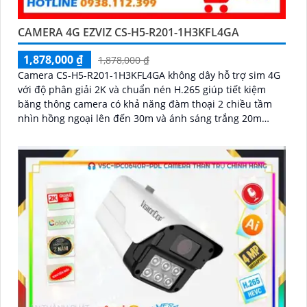
CAMERA 4G EZVIZ CS-H5-R201-1H3KFL4GA
1,878,000 ₫
1,878,000 ₫
Camera CS-H5-R201-1H3KFL4GA không dây hỗ trợ sim 4G
với độ phân giải 2K và chuẩn nén H.265 giúp tiết kiệm
băng thông camera có khả năng đàm thoại 2 chiều tầm
nhìn hồng ngoại lên đến 30m và ánh sáng trắng 20m
quan sát rõ ràng cả ngày lẫn đêm với chuẩn IP67 camera
còn tích hợp tính năng phát hiện thông minh và cảnh báo
bằng còi và đèn chớp phù hợp cho công trình kho hàng,
nhà xưởng công trình