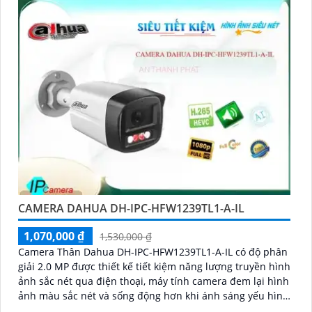
CAMERA DAHUA DH-IPC-HFW1239TL1-A-IL
1,070,000 ₫
1,530,000 ₫
Camera Thân Dahua DH-IPC-HFW1239TL1-A-IL có độ phân
giải 2.0 MP được thiết kế tiết kiệm năng lượng truyền hình
ảnh sắc nét qua điện thoại, máy tính camera đem lại hình
ảnh màu sắc nét và sống động hơn khi ánh sáng yếu hình
ảnh ban đêm Full Color tới 30m giúp giám đốc dự án dân