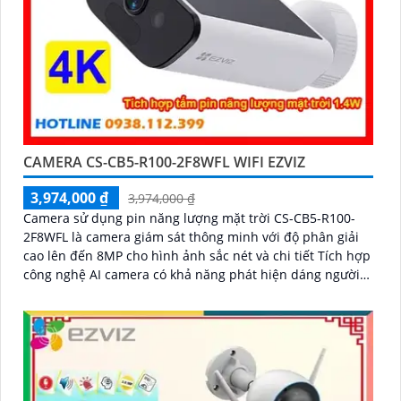
CAMERA CS-CB5-R100-2F8WFL WIFI EZVIZ
3,974,000 ₫
3,974,000 ₫
Camera sử dụng pin năng lượng mặt trời CS-CB5-R100-
2F8WFL là camera giám sát thông minh với độ phân giải
cao lên đến 8MP cho hình ảnh sắc nét và chi tiết Tích hợp
công nghệ AI camera có khả năng phát hiện dáng người
và phương tiện báo động khi phát hiện xâm nhập Thiết kế
bền bỉ chống nước IP65 phù hợp lắp đặt trong mọi điều
kiện thời tiết. Camera An Ninh CS-CB5-R100-2F8WFL có
khả năng còi hú, đèn chớp báo động, Wifi Không Dây,
chức năng AI deep learning phân biệt người & phương
tiện