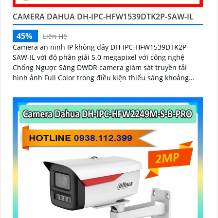
CAMERA DAHUA DH-IPC-HFW1539DTK2P-SAW-IL
45%
Liên Hệ
Camera an ninh IP không dây DH-IPC-HFW1539DTK2P-
SAW-IL với độ phân giải 5.0 megapixel với công nghệ
Chống Ngược Sáng DWDR camera giám sát truyền tải
hình ảnh Full Color trong điều kiện thiếu sáng khoảng
cách xa lên đến 30m hình ảnh siêu nét