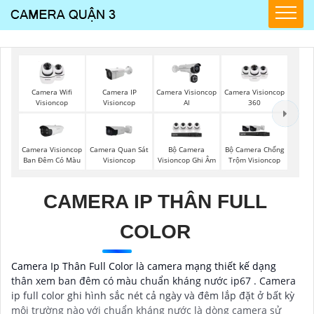
Camera Wifi
Camera IP
Camera Visioncop
Camera Visioncop
Visioncop
Visioncop
Al
360
Camera Visioncop
Camera Quan Sát
Bộ Camera
Bộ Camera Chống
Ban Đêm Có Màu
Visioncop
Visioncop Ghi Âm
Trộm Visioncop
CAMERA IP THÂN FULL
COLOR
Camera Ip Thân Full Color là camera mạng thiết kế dạng
thân xem ban đêm có màu chuẩn kháng nước ip67 . Camera
ip full color ghi hình sắc nét cả ngày và đêm lắp đặt ở bất kỳ
môi trường nào với chuẩn kháng nước là dòng camera sử