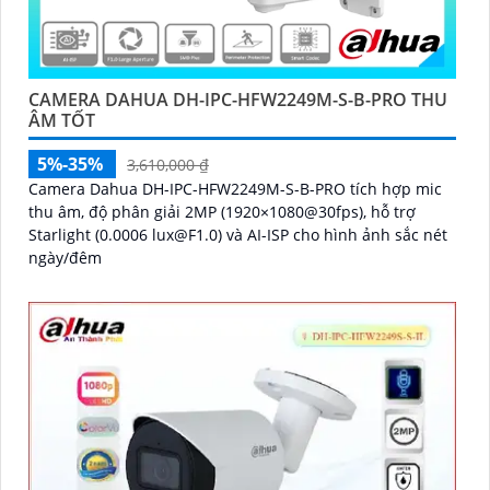
CAMERA DAHUA DH-IPC-HFW2249M-S-B-PRO THU
ÂM TỐT
5%-35%
3,610,000 ₫
Camera Dahua DH-IPC-HFW2249M-S-B-PRO tích hợp mic
thu âm, độ phân giải 2MP (1920×1080@30fps), hỗ trợ
Starlight (0.0006 lux@F1.0) và AI-ISP cho hình ảnh sắc nét
ngày/đêm