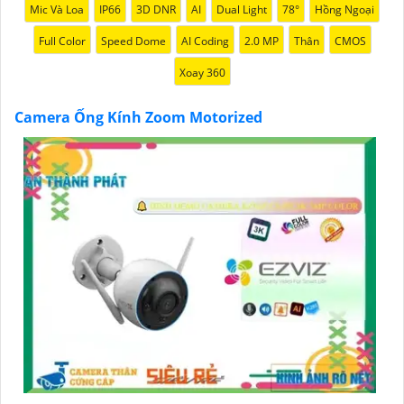
Mic Và Loa
IP66
3D DNR
AI
Dual Light
78°
Hồng Ngoại
Full Color
Speed Dome
AI Coding
2.0 MP
Thân
CMOS
Xoay 360
Camera Ống Kính Zoom Motorized
'