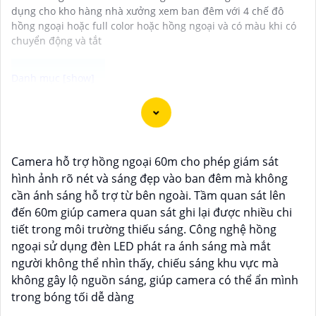
dụng cho kho hàng nhà xưởng xem ban đêm với 4 chế đô
hồng ngoại hoặc full color hoặc hồng ngoại và có màu khi có
chuyển động và tắt
Camera ống kính zoom motorized hình ảnh sắc nét là
lựa chọn lý tưởng cho việc giám sát chất lượng cao
trong mọi điều kiện ánh sáng. Với chức năng zoom
Camera hỗ trợ hồng ngoại 60m cho phép giám sát
motorized, bạn có thể điều chỉnh tiêu cự của ống kính
hình ảnh rõ nét và sáng đẹp vào ban đêm mà không
một cách linh hoạt và dễ dàng từ xa, giúp quan sát các
cần ánh sáng hỗ trợ từ bên ngoài. Tầm quan sát lên
vị trí xa gần một cách chính xác và rõ ràng. Hình ảnh
đến 60m giúp camera quan sát ghi lại được nhiều chi
từ camera này sắc nét và chi tiết, giúp bạn dễ dàng
tiết trong môi trường thiếu sáng. Công nghệ hồng
nhận diện và phân biệt chi tiết trong hình ảnh.
ngoại sử dụng đèn LED phát ra ánh sáng mà mắt
người không thể nhìn thấy, chiếu sáng khu vực mà
không gây lộ nguồn sáng, giúp camera có thể ẩn mình
trong bóng tối dễ dàng