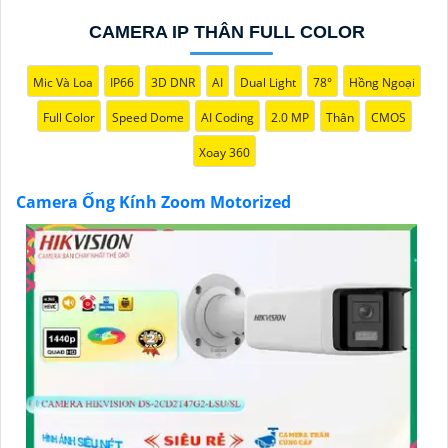
CAMERA IP THÂN FULL COLOR
Mic Và Loa
IP66
3D DNR
AI
Dual Light
78°
Hồng Ngoại
Full Color
Speed Dome
AI Coding
2.0 MP
Thân
CMOS
'
Xoay 360
Camera Ống Kính Zoom Motorized