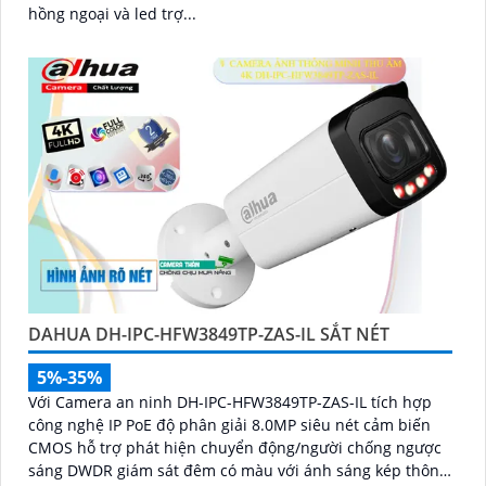
hồng ngoại và led trợ...
DAHUA DH-IPC-HFW3849TP-ZAS-IL SẮT NÉT
5%-35%
Với Camera an ninh DH-IPC-HFW3849TP-ZAS-IL tích hợp
công nghệ IP PoE độ phân giải 8.0MP siêu nét cảm biến
CMOS hỗ trợ phát hiện chuyển động/người chống ngược
sáng DWDR giám sát đêm có màu với ánh sáng kép thông