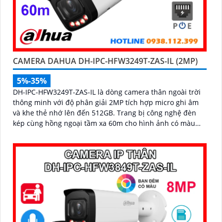
CAMERA DAHUA DH-IPC-HFW3249T-ZAS-IL (2MP)
5%-35%
DH-IPC-HFW3249T-ZAS-IL là dòng camera thân ngoài trời
thông minh với độ phân giải 2MP tích hợp micro ghi âm
và khe thẻ nhớ lên đến 512GB. Trang bị công nghệ đèn
kép cùng hồng ngoại tầm xa 60m cho hình ảnh có màu
sắc nét cả trong đêm tối