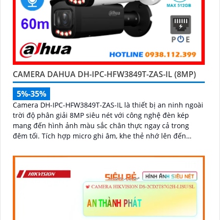
CAMERA DAHUA DH-IPC-HFW3849T-ZAS-IL (8MP)
5%-35%
Camera DH-IPC-HFW3849T-ZAS-IL là thiết bị an ninh ngoài
trời độ phân giải 8MP siêu nét với công nghệ đèn kép
mang đến hình ảnh màu sắc chân thực ngay cả trong
đêm tối. Tích hợp micro ghi âm, khe thẻ nhớ lên đến
512GB và khả năng nhận diện thông minh giúp phân biệt
chính xác giữa người và xe, nâng cao hiệu quả giám sát
với thiết kế chuẩn IP67 chống bụi nước và hỗ trợ PoE giá
rẻ