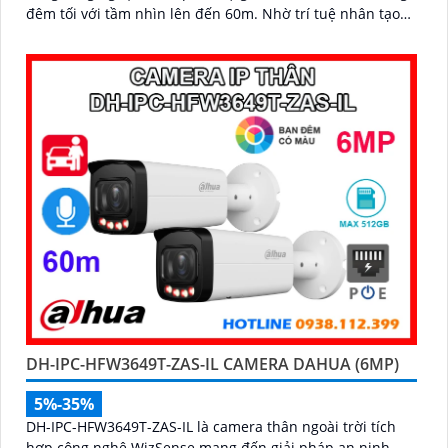
đêm tối với tầm nhìn lên đến 60m. Nhờ trí tuệ nhân tạo
AI, camera có khả năng phân biệt chính xác người và
phương tiện giảm thiểu cảnh báo giả nâng cao hiệu quả
an ninh hỗ trợ khe cắm thẻ nhớ 512GB, chuẩn chống
nước IP67
DH-IPC-HFW3649T-ZAS-IL CAMERA DAHUA (6MP)
5%-35%
DH-IPC-HFW3649T-ZAS-IL là camera thân ngoài trời tích
hợp công nghệ WizSense mang đến giải pháp an ninh