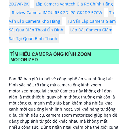
2D2WF-BK
Lắp Camera Vantech Giá Rẻ Chính Hãng
Review Camera IMOU REX 2D IPC-GK2DP-5C0W
Tư
Vấn Lắp Camera Kho Hàng
Tư Vấn Lắp Camera Giám
Sát Qua Điện Thoại Ổn Định
Lắp Đặt Camera Giám
Sát Tại Quan Binh Thanh
TÌM HIỂU CAMERA ỐNG KÍNH ZOOM
MOTORIZED
Bạn đã bao giờ tự hỏi về công nghệ ẩn sau những bức
hình sắc nét, rõ ràng mà camera ống kính zoom
motorized mang lại chưa? Camera này không chỉ đơn
giản là một thiết bị quay phim thông thường mà còn là
một công cụ mạnh mẽ giúp bạn khám phá nhiều khía
cạnh mới qua ống kính linh hoạt. Với khả năng tự động
điều chỉnh tiêu cự, camera zoom motorized giúp bạn dễ
dàng chụp ảnh từ góc độ khác nhau mà không mất
nhiều công sức. Đừng ngần ngại khám phá thế giới xung