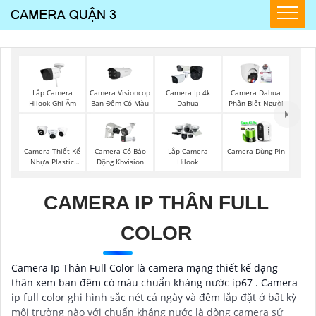
Lắp Camera
Camera Visioncop
Camera Ip 4k
Camera Dahua
Hilook Ghi Âm
Ban Đêm Có Màu
Dahua
Phân Biệt Người
Camera Thiết Kế
Camera Có Báo
Lắp Camera
Camera Dùng Pin
Nhựa Plastic
Động Kbvision
Hilook
Kbvision
CAMERA IP THÂN FULL
COLOR
Camera Ip Thân Full Color là camera mạng thiết kế dạng
thân xem ban đêm có màu chuẩn kháng nước ip67 . Camera
ip full color ghi hình sắc nét cả ngày và đêm lắp đặt ở bất kỳ
môi trường nào với chuẩn kháng nước là dòng camera sử