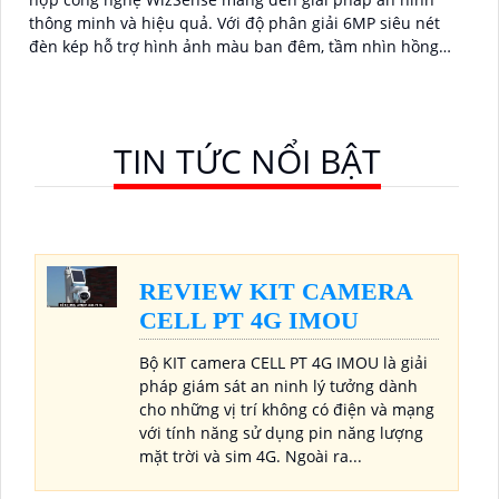
thông minh và hiệu quả. Với độ phân giải 6MP siêu nét
đèn kép hỗ trợ hình ảnh màu ban đêm, tầm nhìn hồng
ngoại 60m, cùng micro ghi âm và khả năng nhận diện
chính xác người và xe, camera đảm bảo giám sát chuẩn
xác 24/7 hỗ trợ POE, khe thẻ nhớ lên đến 512GB và chuẩn
chống nước IP67
TIN TỨC NỔI BẬT
REVIEW KIT CAMERA
CELL PT 4G IMOU
Bộ KIT camera CELL PT 4G IMOU là giải
pháp giám sát an ninh lý tưởng dành
cho những vị trí không có điện và mạng
với tính năng sử dụng pin năng lượng
mặt trời và sim 4G. Ngoài ra...