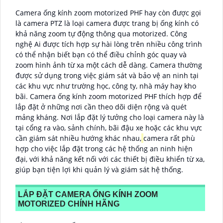
Camera ống kính zoom motorized PHF hay còn được gọi
là camera PTZ là loại camera được trang bị ống kính có
khả năng zoom tự động thông qua motorized. Công
nghệ Ai được tích hợp sự hài lòng trên nhiều công trình
có thể nhận biết bạn có thể điều chỉnh góc quay và
zoom hình ảnh từ xa một cách dễ dàng. Camera thường
được sử dụng trong việc giám sát và bảo vệ an ninh tại
các khu vực như trường học, công ty, nhà máy hay kho
bãi. Camera ống kính zoom motorized PHF thích hợp để
lắp đặt ở những nơi cần theo dõi diện rộng và quét
mảng kháng. Nơi lắp đặt lý tưởng cho loại camera này là
tại cổng ra vào, sảnh chính, bãi đậu xe hoặc các khu vực
cần giám sát nhiều hướng khác nhau,
camera rất phù
hợp cho việc lắp đặt trong các hệ thống an ninh hiện
đại, với khả năng kết nối với các thiết bị điều khiển từ xa,
giúp bạn tiện lợi khi quản lý và giám sát hệ thống.
LẮP ĐẶT CAMERA ỐNG KÍNH ZOOM
MOTORIZED CHÍNH HÃNG