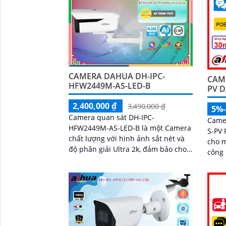
CAMERA DAHUA DH-IPC-
CAME
HFW2449M-AS-LED-B
PV 
2,400,000 ₫
3,490,000 ₫
5%
'
Camera quan sát DH-IPC-
Came
HFW2449M-AS-LED-B là một Camera
S-PV 
chất lượng với hình ảnh sắt nét và
cho 
độ phân giải Ultra 2k, đảm bảo cho
công 
bạn việc quan sát chính xác và chi
đêm 
tiết. Camera cũng...