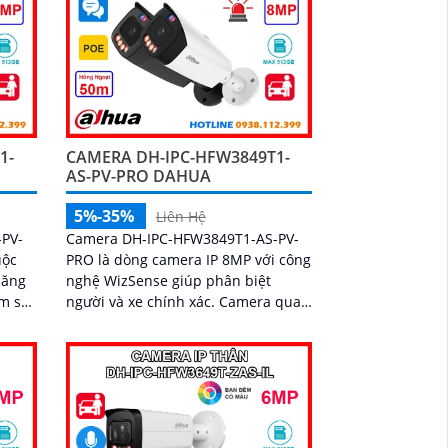
1-
CAMERA DH-IPC-HFW3849T1-
AS-PV-PRO DAHUA
5%-35%
Liên Hệ
-PV-
Camera DH-IPC-HFW3849T1-AS-PV-
uộc
PRO là dòng camera IP 8MP với công
năng
nghệ WizSense giúp phân biệt
ám sát
người và xe chính xác. Camera quan
sát tích hợp mic và loa đàm thoại 2
2GB
chiều có khe thẻ nhớ lên đến 512GB
oa và
cùng hệ thống cảnh báo chủ động
với đèn xanh đỏ và âm thanh