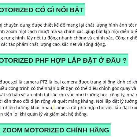
TORIZED CÓ GÌ NỔI BẬT
ị chuyên dụng được thiết kế để mang lại chất lượng hình ảnh tốt n
nh zoom một cách mượt mà và chính xác, giúp bắt kịp mọi diễn bi
 rung hình, lấy nét tự động nhanh chóng và chính xác. Công nghệ 
 các tác phẩm chất lượng cao, sắc nét và sống động.
TORIZED PHF HỢP LẮP ĐẶT Ở ĐÂU ?
ược gọi là camera PTZ là loại camera được trang bị ống kính có 
hiều công trình có thể nhận biết bạn có thể điều chỉnh góc quay v
t và bảo vệ an ninh tại các khu vực như trường học, công ty, nh
 cần theo dõi diện rộng và quét mảng kháng. Nơi lắp đặt lý tưởng 
át nhiều hướng khác nhau,
camera rất phù hợp cho việc lắp đặt tro
ạn tiện lợi khi quản lý và giám sát hệ thống.
H ZOOM MOTORIZED CHÍNH HÃNG