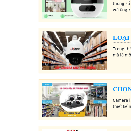
thông số 
với ống 
LOẠI
Trong th
mà là mộ
CHỌN
Camera l
thiết kế 