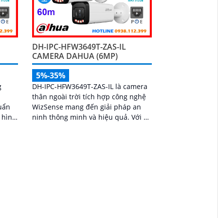
DH-IPC-HFW3649T-ZAS-IL
CAMERA DAHUA (6MP)
5%-35%
g
DH-IPC-HFW3649T-ZAS-IL là camera
thân ngoài trời tích hợp công nghệ
uẩn
WizSense mang đến giải pháp an
 hình
ninh thông minh và hiệu quả. Với độ
 nghệ
phân giải 6MP siêu nét đèn kép hỗ
trợ hình ảnh màu ban đêm, tầm
à khả
nhìn hồng ngoại 60m, cùng micro
ghi âm và khả năng nhận diện chính
 quả
xác người và xe, camera đảm bảo
trợ
giám sát chuẩn xác 24/7 hỗ trợ POE,
huẩn
khe thẻ nhớ lên đến 512GB và
chuẩn chống nước IP67