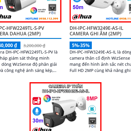
PC-HFW2249TL-S-PV
DH-IPC-HFW3249E-AS-IL
ERA DAHUA (2MP)
CAMERA GHI ÂM (2MP)
40,000 ₫
5%-35%
3,200,000 ₫
ra DH-IPC-HFW2249TL-S-PV là
DH-IPC-HFW3249E-AS-IL là dòn
pháp giám sát thông minh
camera thân cố định WizSense
 dòng WizSense độ phân giải
mang đến hình ảnh sắc nét ch
à công nghệ ánh sáng kép,
Full HD 2MP cùng khả năng ghi
ình ảnh có màu sắc rõ nét.
có màu vào ban đêm nhờ công
hợp các tính năng tiên tiến như
đèn kép. Với tầm nhìn hồng ngoại xa
hiện chính xác người và xe,
tới 50m, mic ghi âm tích hợp v
hoại hai chiều, hỗ trợ thẻ nhớ
năng phân biệt chính xác giữa
ến 256GB và tầm nhìn hồng
người và xe giúp giám sát hiệu
 30m, camera giúp nâng cao
và giảm thiểu cảnh báo giả, hỗ 
quả an ninh một cách toàn
khe thẻ nhớ lên đến 512GB, c
diện chuẩn IP67 lắp ngoài trời
chống nước IP67 giá rẻ