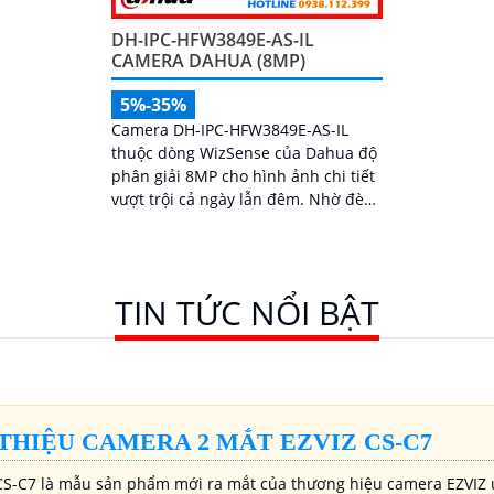
DH-IPC-HFW3849E-AS-IL
CAMERA DAHUA (8MP)
5%-35%
Camera DH-IPC-HFW3849E-AS-IL
thuộc dòng WizSense của Dahua độ
phân giải 8MP cho hình ảnh chi tiết
vượt trội cả ngày lẫn đêm. Nhờ đèn
kép thông minh ghi hình có màu
ban đêm kết hợp micro tích hợp,
hồng ngoại 30m và công nghệ AI
nhận diện chính xác người và xe,
TIN TỨC NỔI BẬT
giúp tăng cường bảo mật hiệu quả
 THIỆU CAMERA 2 MẮT EZVIZ CS-C7
S-C7 là mẫu sản phẩm mới ra mắt của thương hiệu camera EZVIZ 