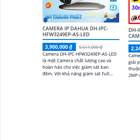
CAMERA IP DAHUA DH-IPC-
DH-I
HFW3249EP-AS-LED
CAM
3,900,000 ₫
5,611,000 ₫
2,2
Camera DH-IPC-HFW3249EP-AS-LED
Came
là một Camera chất lượng cao và
giải 
hoàn hảo cho việc giám sát ban
thuộc
đêm. Với khả năng giám sát Full
2MP v
Color trong khoảng cách 30m,
cho h
camera này mang lại cho...
Tích 
phát 
đàm t
lên đ
ngoại
hiệu 