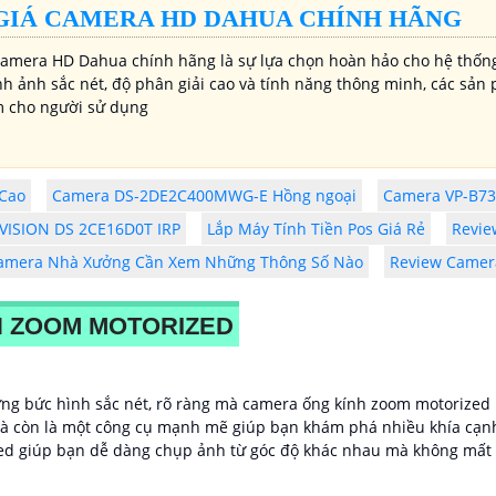
GIÁ CAMERA HD DAHUA CHÍNH HÃNG
Camera HD Dahua chính hãng là sự lựa chọn hoàn hảo cho hệ thống
nh ảnh sắc nét, độ phân giải cao và tính năng thông minh, các sả
m cho người sử dụng
 Cao
Camera DS-2DE2C400MWG-E Hồng ngoại
Camera VP-B73
VISION DS 2CE16D0T IRP
Lắp Máy Tính Tiền Pos Giá Rẻ
Revie
amera Nhà Xưởng Cần Xem Những Thông Số Nào
Review Camer
H ZOOM MOTORIZED
ững bức hình sắc nét, rõ ràng mà camera ống kính zoom motorized
mà còn là một công cụ mạnh mẽ giúp bạn khám phá nhiều khía cạnh 
zed giúp bạn dễ dàng chụp ảnh từ góc độ khác nhau mà không mất