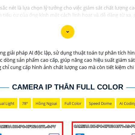
c nét là lựa chọn lý tưởng cho việc giám sát chất lượng ca
tiêu cự của ống kính một cách linh hoạt và dễ dàng từ xa, g
 sắc nét và chi tiết, giúp bạn dễ dàng nhận diện và phân biệ
giải pháp AI độc lập, sử dụng thuật toán tự phân tích hìn
 dòng sản phẩm cao cấp, giúp nâng cao hiệu suất giám sát 
chỉ cung cấp hình ảnh chất lượng cao mà còn tiết kiệm chi
CAMERA IP THÂN FULL COLOR
al Light
78°
Hồng Ngoại
Full Color
Speed Dome
AI Codin