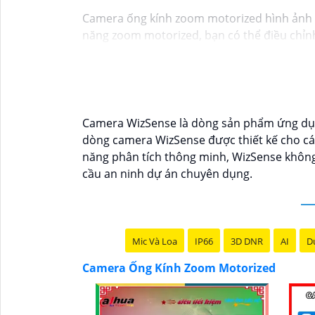
Camera ống kính zoom motorized hình ảnh sắ
năng zoom motorized, bạn có thể điều chỉnh 
chính xác và rõ ràng. Hình ảnh từ camera này
Camera WizSense là dòng sản phẩm ứng dụng 
dòng camera WizSense được thiết kế cho các
năng phân tích thông minh, WizSense không 
cầu an ninh dự án chuyên dụng.
Mic Và Loa
IP66
3D DNR
AI
Du
Camera Ống Kính Zoom Motorized