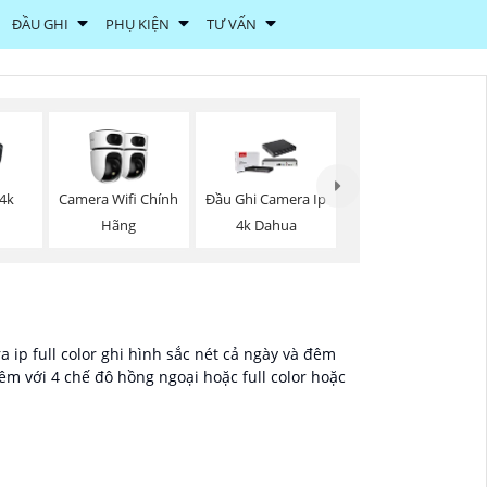
ĐẦU GHI
PHỤ KIỆN
TƯ VẤN
 4k
Camera Wifi Chính
Đầu Ghi Camera Ip
Hãng
4k Dahua
ip full color ghi hình sắc nét cả ngày và đêm
 với 4 chế đô hồng ngoại hoặc full color hoặc