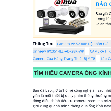
BÁO 
Báo giá 
lượng hì
và an tâ
Thông Tin:
Camera VP-5230IP Độ phân Giải
Uniview IPC3514LE-ADF28K-WP
CAMERA HIK
Camera Cửa Hàng Trang Thiết Bị Y Tế
Lắp C
TÌM HIỂU CAMERA ỐNG KÍN
Bạn đã bao giờ tự hỏi về công nghệ ẩn sau nh
giản là một thiết bị quay phim thông thường 
động điều chỉnh tiêu cự, camera zoom motori
giới xung quanh mình thông qua ống kính này!