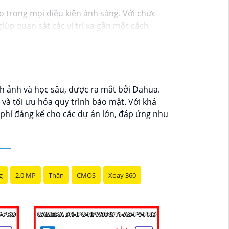
o trong mọi điều kiện ánh sáng. Với chức
iúp quan sát các vị trí xa gần một cách
t chi tiết trong hình ảnh.
h ảnh và học sâu, được ra mắt bởi Dahua.
và tối ưu hóa quy trình bảo mật. Với khả
 phí đáng kể cho các dự án lớn, đáp ứng nhu
g
2.0 MP
Thân
CMOS
Xoay 360