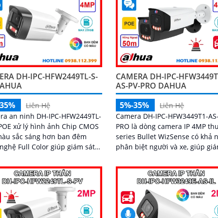
RA DH-IPC-HFW2449TL-S-
CAMERA DH-IPC-HFW3449T
DAHUA
AS-PV-PRO DAHUA
-35%
5%-35%
Liên Hệ
Liên Hệ
ra an ninh DH-IPC-HFW2449TL-
Camera DH-IPC-HFW3449T1-AS
POE xử lý hình ảnh Chip CMOS
PRO là dòng camera IP 4MP th
màu sắc sáng hơn ban đêm
series Bullet WizSense có khả 
nghệ Full Color giúp giám sát
phân biệt người và xe, giúp gi
như ban ngày trong khoảng
chính xác hơn. Camera tích hợp mic,
cách 30m. Với độ phân giải 4
loa và khe thẻ nhớ lên đến 51
hỗ trợ cảnh báo chủ động với l
đèn báo xanh đỏ