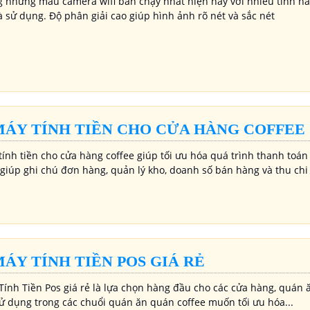
g những mẫu camera wifi bán chạy nhất hiện nay với nhiều tính năn
à sử dụng. Độ phân giải cao giúp hình ảnh rõ nét và sắc nét
MÁY TÍNH TIỀN CHO CỬA HÀNG COFFEE
tính tiền cho cửa hàng coffee giúp tối ưu hóa quá trình thanh toán
, giúp ghi chú đơn hàng, quản lý kho, doanh số bán hàng và thu ch
MÁY TÍNH TIỀN POS GIÁ RẺ
Tính Tiền Pos giá rẻ là lựa chọn hàng đầu cho các cửa hàng, quán 
ử dụng trong các chuổi quán ăn quán coffee muốn tối ưu hóa...