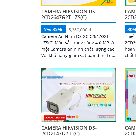
CAMERA HIKVISION DS-
CAME
2CD2647G2T-LZS(C)
2CD2
5%-35%
30
5,280,000 ₫
Camera An Ninh DS-2CD2647G2T-
Thiết
LZS(C) Màu sắt trong sáng 4.0 MP là
2CD26
một Camera an ninh chất lượng cao.
hoàn 
Với khả năng giám sát ban đêm Full
chất lượng 
Color 60m, camera này mang đến
Ultra
cho bạn...
ảnh s
CAMERA HIKVISION DS-
CAME
2CD2T47G2-L (C)
2CD2