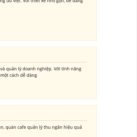
g ưu việt. Với thiết kế nhỏ gọn, dễ dàng
 và quản lý doanh nghiệp. Với tính năng
i một cách dễ dàng
ăn, quán cafe quản lý thu ngân hiệu quả