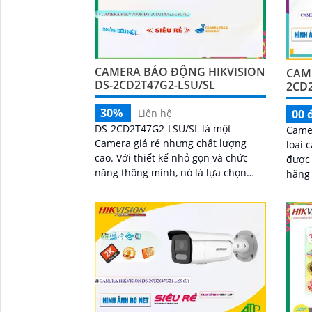
CAMERA BÁO ĐỘNG HIKVISION
CAM
DS-2CD2T47G2-LSU/SL
2CD2
30%
00 
Liên hệ
DS-2CD2T47G2-LSU/SL là một
Came
Camera giá rẻ nhưng chất lượng
loại 
cao. Với thiết kế nhỏ gọn và chức
được 
năng thông minh, nó là lựa chọn
hãng 
tuyệt vời cho việc giám sát và bảo vệ
nhà c
tài sản
vực g
'