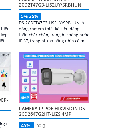
2CD2T47G3-LIS2UY/SRBHUN
5%-35%
DS-2CD2T47G3-LIS2UY/SRBHUN là
dòng camera thiết kế kiểu dáng
 biến
thân chắc chắn, trang bị chống nước
n kép
IP 67, trang bị khả năng nhìn có màu
iệt
vào ban đêm khoảng cách lên đến
hẻ
60m, phát hiện chuyển động và
nước
phân biệt được người và phương
êm
tiện, ống kính 4
/EP-
CAMERA IP POE HIKVISION DS-
2CD2647G2HT-LIZS 4MP
loại
45%
00 ₫