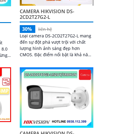
CAMERA HIKVISION DS-
2CD2T27G2-L
30%
liên hệ
Loại camera DS-2CD2T27G2-L mang
đến sự đột phá vượt trội với chất
ất
lượng hình ảnh sáng đẹp hơn
 8.0
CMOS. Đặc điểm nổi bật là khả năng
từng
quay ban đêm trong màu sắc thực,
ghi hình Full Color với khoảng cách
phát sáng lên đến 60m
CAMERA HIKVISION DS-