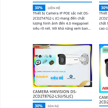
30%
30
LIÊN HỆ
Thiết bị Camera IP POE sắc nét DS-
Thiết
2CD2T47G2-L (C) mang đến chất
2CD2
lượng hình ảnh đến 4.0 megapixel
chất 
siêu rõ nét. Với khả năng xem ban
cao cấp. Với khả năn
đêm Full Color tới 60m, camera này
Full 
cung cấp...
thiết 
CAMERA HIKVISION DS-
2CD2T87G2-LSU/SL(C)
CAME
2CD
30%
liên hệ