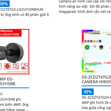
camera an ninh cao cấp với nh
-35%
tính năng ưu việt. Với độ phân giải 2
CD2T87G3-LIS2UY/SRBHUN
megapixel, hình ảnh sắc nét và
 bị ống kính có độ phân giải 8
lượng cao được tái tạo một các
chân thực
DS-2CD2T47G2H
MP DS-
CAMERA HIKVI
2UY/SRB
45%
Hệ
DS-2CD2T47G2H-L
S2UY/SRB ghi
4MP ghi hình 2k 
cảm biến 4MP, ống
hảo giữa công ng
 hợp hồng ngoại –