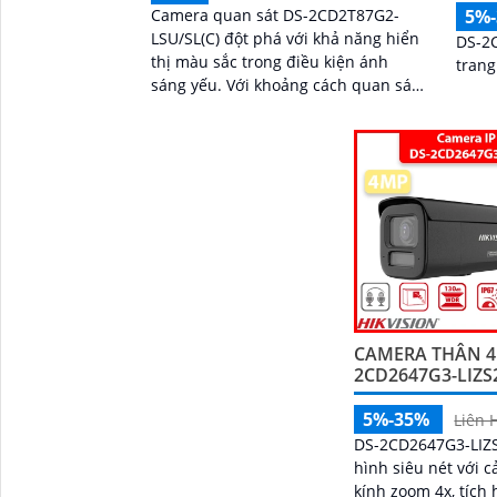
Camera quan sát DS-2CD2T87G2-
5%
LSU/SL(C) đột phá với khả năng hiển
DS-2
thị màu sắc trong điều kiện ánh
trang
sáng yếu. Với khoảng cách quan sát
ban đêm lên đến 60m, hình ảnh vẫn
sáng tự nhiên như ban ngày, rất
phù hợp cho việc lắp đặt tại nhà
xưởng
CAMERA THÂN 4
2CD2647G3-LIZS
5%-35%
Liên 
DS-2CD2647G3-LIZ
hình siêu nét với 
kính zoom 4x, tích