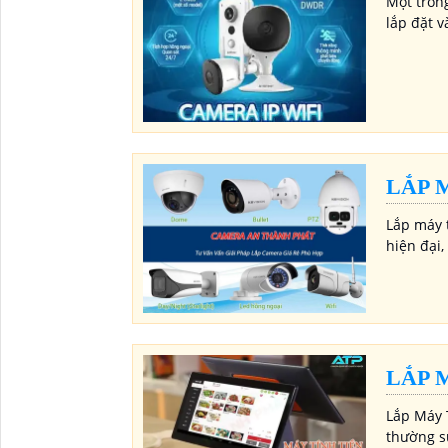
Một tron
lắp đặt v
LẮP 
Lắp máy 
hiện đại
LẮP 
Lắp Máy 
thường s