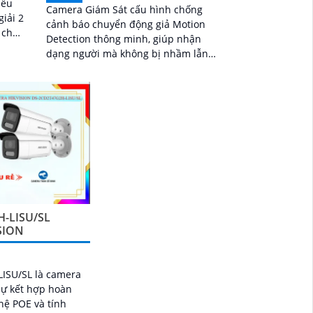
iều
Camera Giám Sát cấu hình chống
cảnh báo chuyển động giả Motion
 chất
Detection thông minh, giúp nhận
h
dạng người mà không bị nhầm lẫn.
Sử dụng kết nối IP POE, trang bị đèn
ánh sáng kép cho việc giám sát ban
đêm
-LISU/SL
SION
ISU/SL là camera
sự kết hợp hoàn
hệ POE và tính