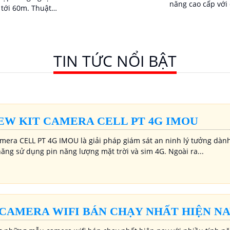
năng cao cấp với
 60m. Thuật
và khả năng phát
người và phương
cũng như con người. Camer
sáng 130dB và hỗ
trang bị chống 
chiều, phù hợp
130db cho hình ả
i chống nước IP67
TIN TỨC NỔI BẬT
điều kiện ánh sá
EW KIT CAMERA CELL PT 4G IMOU
amera CELL PT 4G IMOU là giải pháp giám sát an ninh lý tưởng dàn
năng sử dụng pin năng lượng mặt trời và sim 4G. Ngoài ra...
CAMERA WIFI BÁN CHẠY NHẤT HIỆN N