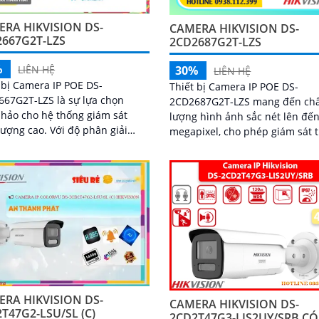
RA HIKVISION DS-
CAMERA HIKVISION DS-
667G2T-LZS
2CD2687G2T-LZS
%
30%
LIÊN HỆ
LIÊN HỆ
 bị Camera IP POE DS-
Thiết bị Camera IP POE DS-
67G2T-LZS là sự lựa chọn
2CD2687G2T-LZS mang đến ch
hảo cho hệ thống giám sát
lượng hình ảnh sắc nét lên đến
cao. Với độ phân giải
megapixel, cho phép giám sát 
 4k lite, thiết bị cung cấp hình
chi tiết nhỏ một cách rõ ràng
ắc nét và chi...
RA HIKVISION DS-
CAMERA HIKVISION DS-
T47G2-LSU/SL (C)
2CD2T47G3-LIS2UY/SRB CÓ