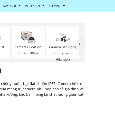
ĐẦU GHI
PHỤ KIỆN
TƯ VẤN
POE
Camera Hikvision
Camera Báo Động
n
Full Hd 1080P
Chống Trộm
Hikvision
N
g chống nước, bụi đạt chuẩn IP67. Camera hỗ trợ
 qua mạng IP, camera phù hợp cho cả gia đình và
 nhà xưởng, kho bãi, mang lại chất lượng giám sát