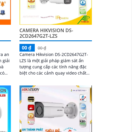
CAMERA HIKVISION DS-
2CD2647G2T-LZS
00 ₫
00 ₫
ra an
Camera Hikvision DS-2CD2647G2T-
 giải
LZS là một giải pháp giám sát ấn
và
tượng cung cấp các tính năng đặc
 có
biệt cho các cảnh quay video chất
gày
lượng cao và đáng tin cậy. Được
goại
thiết kế với...