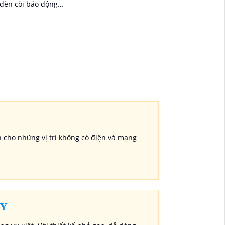
 đèn còi báo động
 hiện chuyển động
a được
ngược sáng DWDR
nh rõ nét ở mọi
ng
h cho những vị trí không có điện và mạng
AY