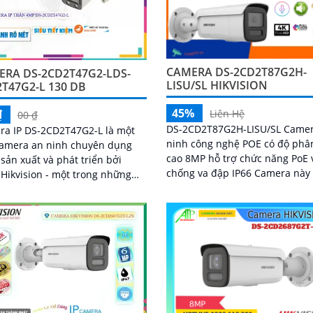
CAMERA DS-2CD2T87G2H-
ERA DS-2CD2T47G2-LDS-
LISU/SL HIKVISION
T47G2-L 130 DB
45%
₫
Liên Hệ
00 ₫
DS-2CD2T87G2H-LISU/SL Came
ra IP DS-2CD2T47G2-L là một
ninh công nghệ POE có độ phân
camera an ninh chuyên dụng
cao 8MP hỗ trợ chức năng PoE 
sản xuất và phát triển bởi
chống va đập IP66 Camera này
Hikvision - một trong những
khả năng quan sát rõ nét cả n
ung cấp hàng đầu trong lĩnh
lẫn đêm nhờ công nghệ hồng n
iám sát an...
và smart IR.