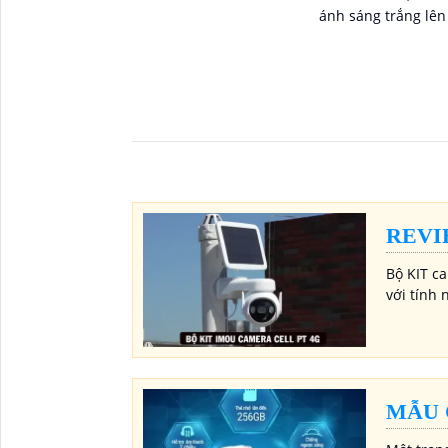
ánh sáng trắng lên tới
toán AI phân biệt 
tiện, chống ngược 
trợ đàm thoại hai 
giám sát ngoài trờ
REVI
Bộ KIT c
với tính 
MẪU 