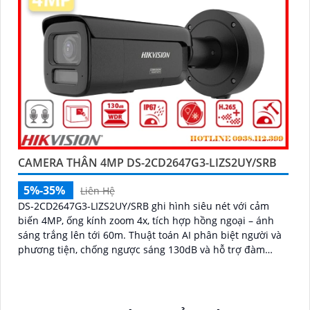
CAMERA THÂN 4MP DS-2CD2647G3-LIZS2UY/SRB
5%-35%
Liên Hệ
DS-2CD2647G3-LIZS2UY/SRB ghi hình siêu nét với cảm
biến 4MP, ống kính zoom 4x, tích hợp hồng ngoại – ánh
sáng trắng lên tới 60m. Thuật toán AI phân biệt người và
phương tiện, chống ngược sáng 130dB và hỗ trợ đàm
thoại hai chiều, phù hợp giám sát ngoài trời chống nước
IP67