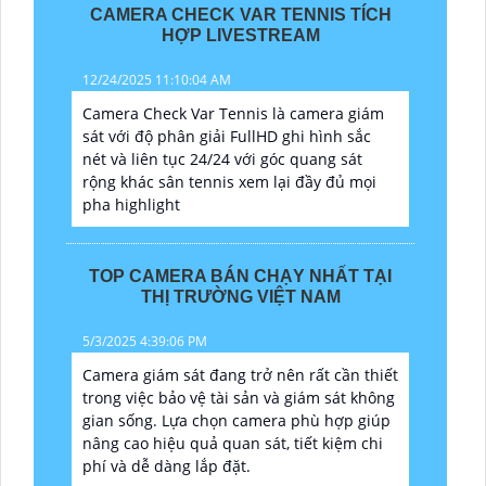
CAMERA CHECK VAR TENNIS TÍCH
HỢP LIVESTREAM
12/24/2025 11:10:04 AM
Camera Check Var Tennis là camera giám
sát với độ phân giải FullHD ghi hình sắc
nét và liên tục 24/24 với góc quang sát
rộng khác sân tennis xem lại đầy đủ mọi
pha highlight
TOP CAMERA BÁN CHẠY NHẤT TẠI
THỊ TRƯỜNG VIỆT NAM
5/3/2025 4:39:06 PM
Camera giám sát đang trở nên rất cần thiết
trong việc bảo vệ tài sản và giám sát không
gian sống. Lựa chọn camera phù hợp giúp
nâng cao hiệu quả quan sát, tiết kiệm chi
phí và dễ dàng lắp đặt.