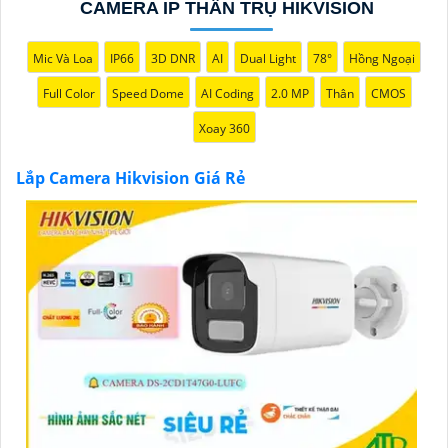
CAMERA IP THÂN TRỤ HIKVISION
ninh hiệu quả, đáng tin cậy và tiết kiệm chi phí.
Camera của Hikvision được biết đến là một trong
Mic Và Loa
IP66
3D DNR
AI
Dual Light
78°
Hồng Ngoại
những thương hiệu hàng đầu thế giới về giải pháp an
ninh video. Với các tính năng và công nghệ tiên tiến,
Full Color
Speed Dome
AI Coding
2.0 MP
Thân
CMOS
camera Hikvision không chỉ
chắc chắn
chất lượng
Xoay 360
hình ảnh sắc nét mà còn đem đến sự tin cậy và an
toàn cho dự án của quý vị.
Lắp Camera Hikvision Giá Rẻ
Nếu quý vị quan tâm đến việc lắp đặt camera Hikvision
giá rẻ và chuyên nghiệp cho dự án của mình, chúng tôi
luôn sẵn lòng hỗ trợ và tư vấn cho quý vị.