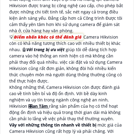
Hikvision được trang bị công nghệ cao cấp, cho phép bắt
được những chi tiết tinh tế, sắc nét ngay cả trong điều
kiện ánh sáng yếu. Đẳng cấp hơn cả Công trình Được tôi
cảm thấy yên tâm hơn khi sử dụng camera để giám sát
nhà ở, cửa hàng hay văn phòng.
💡
Điểm nhấn khác có thể đánh giá
Camera Hikvision
còn có khả năng tương thích cao với nhiều thiết bị khác
nhau. 🤖️
Với trang bị ưu việt
giúp tôi dễ dàng tích hợp
camera vào hệ thống an ninh hiện có mà không cần
phải thay đổi quá nhiều. việc cài đặt và sử dụng Camera
Hikvision cũng rất đơn giản, không đòi hỏi nhiều kiến
thức chuyên môn mà người dùng thông thường cũng có
thể thực hiện được.
Không những thế, Camera Hikvision còn được đánh giá
cao về tính bền bỉ và độ ổn định. Với bề dày kinh
nghiệm và uy tín trong ngành công nghệ an ninh,
Hikvision 🎛
an Tâm
rằng sản phẩm của họ có thể hoạt
động ổn định và hiệu quả trong thời gian dài mà không
cần phải lo lắng về việc phải thay thế thường xuyên.
Vây với những thông tin nhanh về thiết bị
mức giá của
Camera Hikvision cũng rất hợp lý và phải chăng. Với