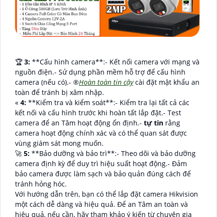
️🏆
3:
**Cấu hình camera**:- Kết nối camera với mạng và
nguồn điện.- Sử dụng phần mềm hỗ trợ để cấu hình
camera (nếu có).- ®️
Hoàn toàn tin cậy
cài đặt mật khẩu an
toàn để tránh bị xâm nhập.
«
4:
**Kiểm tra và kiểm soát**:- Kiểm tra lại tất cả các
kết nối và cấu hình trước khi hoàn tất lắp đặt.- Test
camera để an Tâm hoạt động ổn định.-
tự tin
rằng
camera hoạt động chính xác và có thể quan sát được
vùng giám sát mong muốn.
🚀
5:
**Bảo dưỡng và bảo trì**:- Theo dõi và bảo dưỡng
camera định kỳ để duy trì hiệu suất hoạt động.- Đảm
bảo camera được làm sạch và bảo quản đúng cách để
tránh hỏng hóc.
Với hướng dẫn trên, bạn có thể lắp đặt camera Hikvision
một cách dễ dàng và hiệu quả. Để an Tâm an toàn và
hiệu quả, nếu cần, hãy tham khảo ý kiến từ chuyên gia