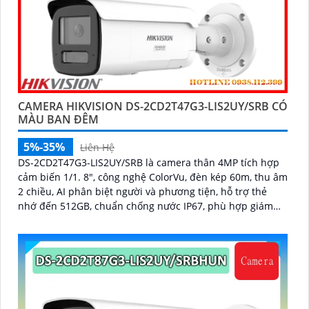
CAMERA HIKVISION DS-2CD2T47G3-LIS2UY/SRB CÓ
MÀU BAN ĐÊM
5%-35%
Liên Hệ
DS-2CD2T47G3-LIS2UY/SRB là camera thân 4MP tích hợp
cảm biến 1/1. 8", công nghệ ColorVu, đèn kép 60m, thu âm
2 chiều, AI phân biệt người và phương tiện, hỗ trợ thẻ
nhớ đến 512GB, chuẩn chống nước IP67, phù hợp giám
sát ban đêm màu sắc 24/7