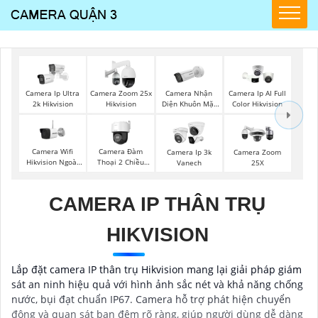
Camera Nhận
Camera Ip Ultra
Camera Zoom 25x
Camera Ip AI Full
Diện Khuôn Mặt
2k Hikvision
Hikvision
Color Hikvision
Hikvision
Camera Wifi
Camera Đàm
Camera Ip 3k
Camera Zoom
Hikvision Ngoài
Thoại 2 Chiều
Vanech
25X
Trời
Hikvision
CAMERA IP THÂN TRỤ
HIKVISION
Lắp đặt camera IP thân trụ Hikvision mang lại giải pháp giám
sát an ninh hiệu quả với hình ảnh sắc nét và khả năng chống
nước, bụi đạt chuẩn IP67. Camera hỗ trợ phát hiện chuyển
động và quan sát ban đêm rõ ràng, giúp người dùng dễ dàng