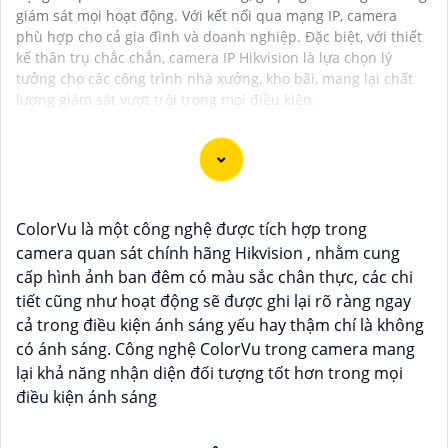
giám sát mọi hoạt động. Với kết nối qua mạng IP, camera
phù hợp cho cả gia đình và doanh nghiệp. Đặc biệt, với thiết
kế thân trụ chắc chắn, camera IP Hikvision là lựa chọn lý
tưởng cho các công trình nhà xưởng, kho bãi, mang lại chất
lượng giám sát vượt trội trong mọi điều kiện.
Dĩ nhiên, dưới đây là một mẫu văn bản giới thiệu dành
ColorVu là một công nghệ được tích hợp trong
cho dự án lắp đặt camera Hikvision giá rẻ và chuyên
camera quan sát chính hãng Hikvision , nhằm cung
nghiệp:
cấp hình ảnh ban đêm có màu sắc chân thực, các chi
tiết cũng như hoạt động sẽ được ghi lại rõ ràng ngay
Chào quý khách hàng,
cả trong điều kiện ánh sáng yếu hay thậm chí là không
Chúng tôi xin trân trọng giới thiệu đến quý vị dịch vụ
có ánh sáng. Công nghệ ColorVu trong camera mang
lắp đặt camera Hikvision giá rẻ và chuyên nghiệp cho
lại khả năng nhận diện đối tượng tốt hơn trong mọi
dự án của quý vị.
điều kiện ánh sáng
Với kinh nghiệm lâu năm trong lĩnh vực lắp đặt
camera an ninh, đội ngũ kỹ thuật viên của chúng tôi
cam kết sẽ mang đến cho quý vị những giải pháp an