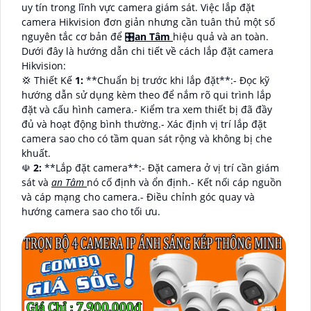
uy tín trong lĩnh vực camera giám sát. Việc lắp đặt
camera Hikvision đơn giản nhưng cần tuân thủ một số
nguyên tắc cơ bản để 🎛
an Tâm
hiệu quả và an toàn.
Dưới đây là hướng dẫn chi tiết về cách lắp đặt camera
Hikvision:
💢 Thiết Kế
1:
**Chuẩn bị trước khi lắp đặt**:- Đọc kỹ
hướng dẫn sử dụng kèm theo để nắm rõ qui trình lắp
đặt và cấu hình camera.- Kiểm tra xem thiết bị đã đầy
đủ và hoạt động bình thường.- Xác định vị trí lắp đặt
camera sao cho có tầm quan sát rộng và không bị che
khuất.
☫
2:
**Lắp đặt camera**:- Đặt camera ở vị trí cần giám
sát và
an Tâm
nó cố định và ổn định.- Kết nối cáp nguồn
và cáp mạng cho camera.- Điều chỉnh góc quay và
hướng camera sao cho tối ưu.