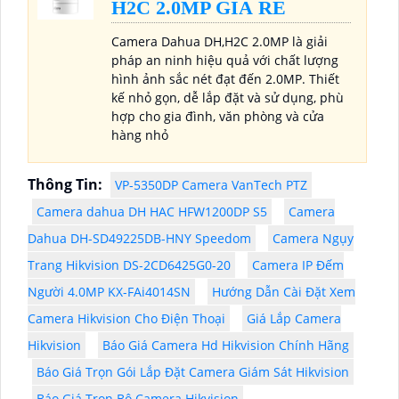
H2C 2.0MP GIÁ RẺ
Camera Dahua DH,H2C 2.0MP là giải
pháp an ninh hiệu quả với chất lượng
hình ảnh sắc nét đạt đến 2.0MP. Thiết
kế nhỏ gọn, dễ lắp đặt và sử dụng, phù
hợp cho gia đình, văn phòng và cửa
hàng nhỏ
Thông Tin:
VP-5350DP Camera VanTech PTZ
Camera dahua DH HAC HFW1200DP S5
Camera
Dahua DH-SD49225DB-HNY Speedom
Camera Ngụy
Trang Hikvision DS-2CD6425G0-20
Camera IP Đếm
Người 4.0MP KX-FAi4014SN
Hướng Dẫn Cài Đặt Xem
Camera Hikvision Cho Điện Thoại
Giá Lắp Camera
Hikvision
Báo Giá Camera Hd Hikvision Chính Hãng
Báo Giá Trọn Gói Lắp Đặt Camera Giám Sát Hikvision
Báo Giá Trọn Bộ Camera Hikvision